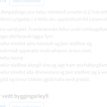
078
Vakta málsnúmer
 Rangárþings ytra hefur móttekið umsókn G.G.Trés ehf u
ðinni Lyngalda 1 á Hellu skv. uppdráttum frá Larsen eh
ru samþykkt. Framkvæmdin fellur undir umfangsflokk
gar eftirfarandi liggur fyrir:
efur tilnefnt aðra hönnuði og þeir staðfest sig
ndirritað uppdrætti með rafrænni áritun sinni.
hefur borist.
hefur staðfest ábyrgð sína og lagt fram starfsábyrgðar
efur tilnefnt alla iðnmeistara og þeir staðfest sig á ve
jöld og önnur tilskilin gjöld hafa verið greidd.
 veitt byggingarleyfi
005
Vakta málsnúmer