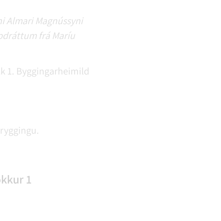
ni Almari Magnússyni
ppdráttum frá Maríu
k 1. Byggingarheimild
tryggingu.
okkur 1