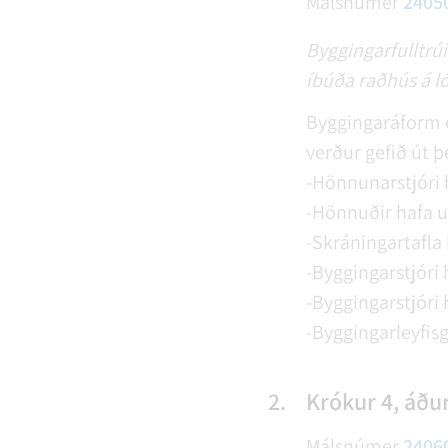
Málsnúmer
2405
Byggingarfulltrúi
íbúða raðhús á ló
Byggingaráform e
verður gefið út þe
-Hönnunarstjóri h
-Hönnuðir hafa u
-Skráningartafla 
-Byggingarstjóri 
-Byggingarstjóri h
-Byggingarleyfisg
2.
Krókur 4, áður
Málsnúmer
2406