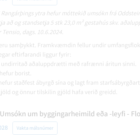
i Rangárþings ytra hefur móttekið umsókn frá Oddstei
lytja að og standsetja 5 stk 23,0 m² gestahús skv. aðalu
ensio, dags. 10.6.2024.
eru samþykkt. Framkvæmdin fellur undir umfangsflok
gar eftirfarandi liggur fyrir:
undirritað aðaluppdrætti með rafrænni áritun sinni.
hefur borist.
hefur staðfest ábyrgð sína og lagt fram starfsábyrgðar
jöld og önnur tilskilin gjöld hafa verið greidd.
 Umsókn um byggingarheimild eða -leyfi - Fl
028
Vakta málsnúmer