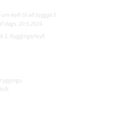
m leyfi til að byggja 5
f dags. 20.5.2024.
 2. Byggingarleyfi
tryggingu.
rkið.