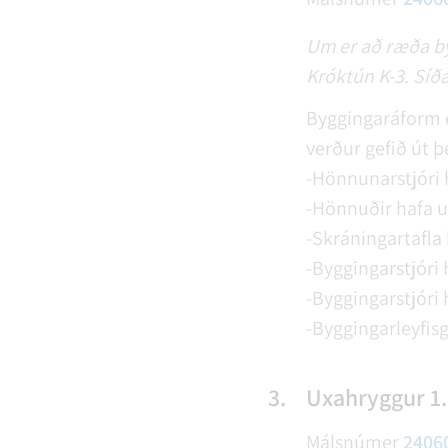
Um er að ræða by
Króktún K-3. Síða
Byggingaráform e
verður gefið út þe
-Hönnunarstjóri h
-Hönnuðir hafa u
-Skráningartafla 
-Byggingarstjóri 
-Byggingarstjóri h
-Byggingarleyfisg
3.
Uxahryggur 1
Málsnúmer
2406