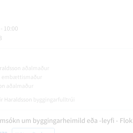
AGSÞJÓNUSTA
SLUN OG ÞJÓNUSTA
TUR
FUNDAGERÐIR
LAUS STÖRF
SORPHIRÐA
ÚTIVIST OG HEILSA
FUNDARSALIR
 - 10:00
3
araldsson
aðalmaður
n
embættismaður
on
aðalmaður
ir Haraldsson
byggingarfulltrúi
Umsókn um byggingarheimild eða -leyfi - Flok