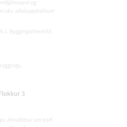
einbjörnssyni og
nni skv. aðaluppdráttum
k 1. Byggingarheimild
tryggingu.
Flokkur 3
gu Jónsdóttur um leyfi