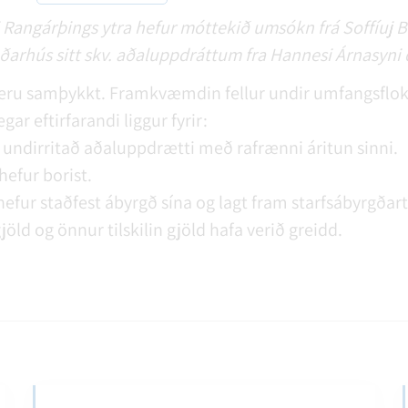
 Rangárþings ytra hefur móttekið umsókn frá Soffíuj Br
ðarhús sitt skv. aðaluppdráttum fra Hannesi Árnasyni 
eru samþykkt. Framkvæmdin fellur undir umfangsflok
gar eftirfarandi liggur fyrir:
undirritað aðaluppdrætti með rafrænni áritun sinni.
hefur borist.
hefur staðfest ábyrgð sína og lagt fram starfsábyrgðar
jöld og önnur tilskilin gjöld hafa verið greidd.