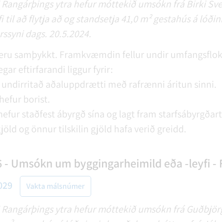
i Rangárþings ytra hefur móttekið umsókn frá Birki Sv
til að flytja að og standsetja 41,0 m² gestahús á lóði
órssyni dags. 20.5.2024.
eru samþykkt. Framkvæmdin fellur undir umfangsflok
gar eftirfarandi liggur fyrir:
undirritað aðaluppdrætti með rafrænni áritun sinni.
hefur borist.
hefur staðfest ábyrgð sína og lagt fram starfsábyrgðar
jöld og önnur tilskilin gjöld hafa verið greidd.
 - Umsókn um byggingarheimild eða -leyfi - 
029
Vakta málsnúmer
i Rangárþings ytra hefur móttekið umsókn frá Guðbjör