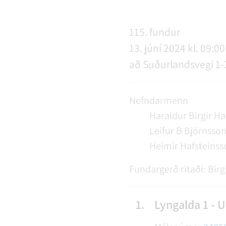
NÝIR ÍBÚAR
FERÐAÞJÓNUSTA
SAMSTARFSVERKEFNI
ÞJÓNUSTUMIÐSTÖÐ
FÉL
VER
VEI
115. fundur
13. júní 2024 kl. 09:00
MENNING
STARFSFÓLK RANGÁRÞINGS YTRA
að Suðurlandsvegi 1-
Nefndarmenn
Haraldur Birgir H
Leifur B Björnsso
Heimir Hafsteinss
Fundargerð ritaði:
Birg
1.
Lyngalda 1 - 