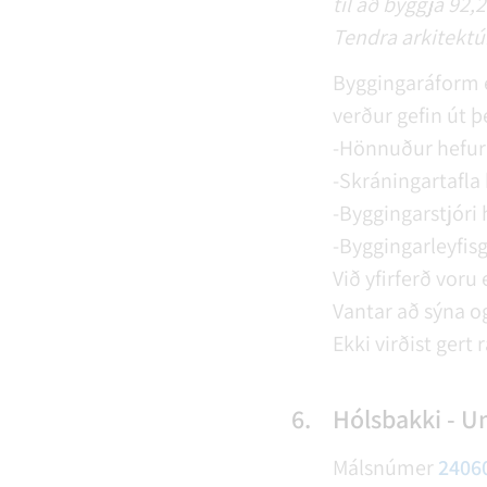
til að byggja 92,
Tendra arkitektúr
Byggingaráform 
verður gefin út þe
-Hönnuður hefur 
-Skráningartafla 
-Byggingarstjóri 
-Byggingarleyfisg
Við yfirferð voru
Vantar að sýna og
Ekki virðist gert 
6.
Hólsbakki - U
Málsnúmer
2406