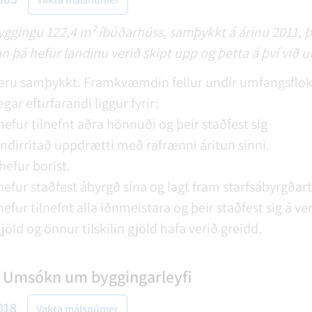
ggingu 122,4 m² íbúðarhúss, samþykkt á árinu 2011, þ
n þá hefur landinu verið skipt upp og þetta á því við 
ru samþykkt. Framkvæmdin fellur undir umfangsflokk
gar eftirfarandi liggur fyrir:
efur tilnefnt aðra hönnuði og þeir staðfest sig
ndirritað uppdrætti með rafrænni áritun sinni.
hefur borist.
hefur staðfest ábyrgð sína og lagt fram starfsábyrgðar
efur tilnefnt alla iðnmeistara og þeir staðfest sig á ve
jöld og önnur tilskilin gjöld hafa verið greidd.
. Umsókn um byggingarleyfi
018
Vakta málsnúmer