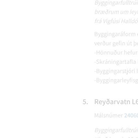
Byggingarfulltrú
bræðrum um leyfi 
frá Vigfúsi Halld
Byggingaráform 
verður gefin út þe
-Hönnuður hefur 
-Skráningartafla 
-Byggingarstjóri 
-Byggingarleyfisg
5.
Reyðarvatn L6
Málsnúmer
2406
Byggingarfulltrú