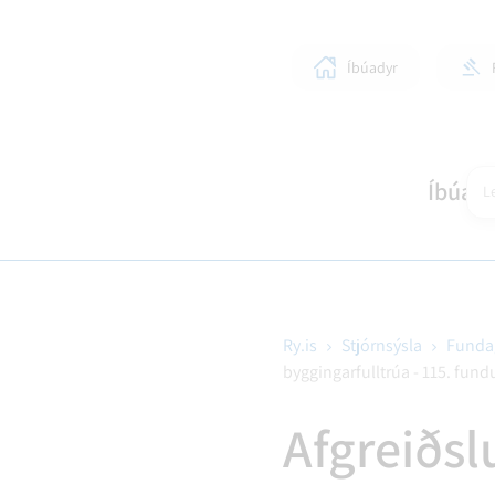
Íbúadyr
Íbúar
Le
Ry.is
Stjórnsýsla
Funda
byggingarfulltrúa - 115. fund
SKÓLAR OG BÖRN
LÍFIÐ Í RANGÁRÞINGI YTRA
STJÓRNKERFI
SKIPULAGSMÁL
HEIM
SUN
BYG
Afgreiðsl