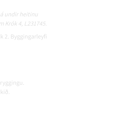
á undir heitinu
um Krók 4, L231745.
 2. Byggingarleyfi
tryggingu.
rkið.