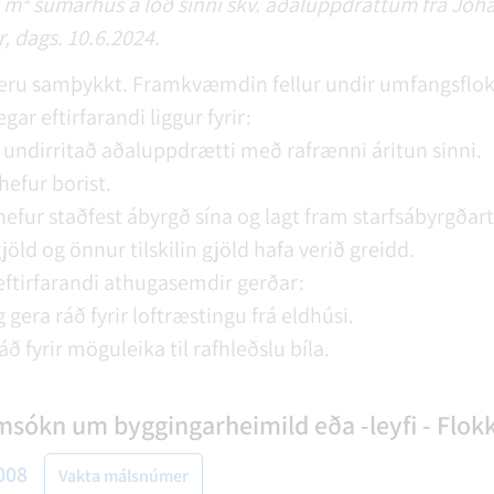
2 m² sumarhús á lóð sinni skv. aðaluppdráttum frá Jóh
, dags. 10.6.2024.
eru samþykkt. Framkvæmdin fellur undir umfangsflok
gar eftirfarandi liggur fyrir:
undirritað aðaluppdrætti með rafrænni áritun sinni.
hefur borist.
hefur staðfest ábyrgð sína og lagt fram starfsábyrgðar
jöld og önnur tilskilin gjöld hafa verið greidd.
 eftirfarandi athugasemdir gerðar:
 gera ráð fyrir loftræstingu frá eldhúsi.
ráð fyrir möguleika til rafhleðslu bíla.
msókn um byggingarheimild eða -leyfi - Flokk
008
Vakta málsnúmer