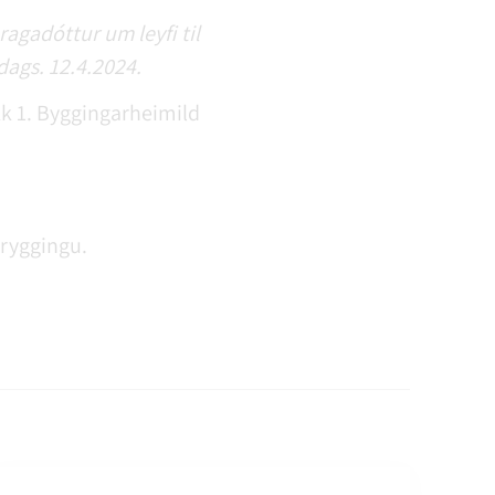
agadóttur um leyfi til
dags. 12.4.2024.
k 1. Byggingarheimild
tryggingu.