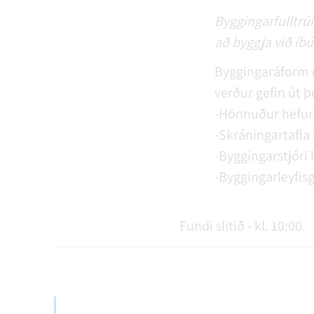
Byggingarfulltrúi
að byggja við íbú
Byggingaráform 
verður gefin út þe
-Hönnuður hefur 
-Skráningartafla 
-Byggingarstjóri 
-Byggingarleyfisg
Fundi slitið - kl. 10:00.