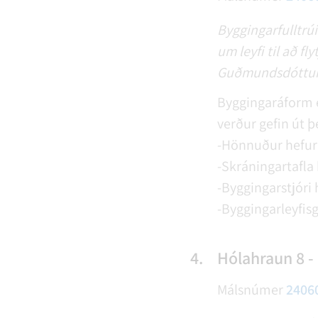
Byggingarfulltrú
um leyfi til að f
Guðmundsdóttur T
Byggingaráform 
verður gefin út þe
-Hönnuður hefur 
-Skráningartafla 
-Byggingarstjóri 
-Byggingarleyfisg
4.
Hólahraun 8 -
Málsnúmer
2406