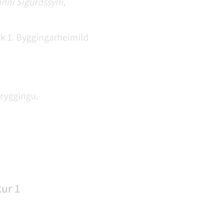
anni Sigurðssyni,
k 1. Byggingarheimild
tryggingu.
ur 1