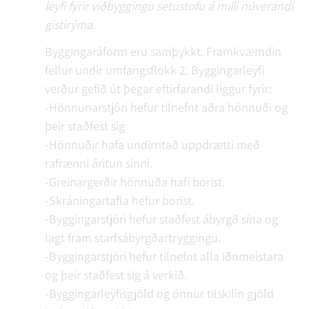
leyfi fyrir viðbyggingu setustofu á milli núverandi
gistirýma.
Byggingaráform eru samþykkt. Framkvæmdin
fellur undir umfangsflokk 2. Byggingarleyfi
verður gefið út þegar eftirfarandi liggur fyrir:
-Hönnunarstjóri hefur tilnefnt aðra hönnuði og
þeir staðfest sig
-Hönnuðir hafa undirritað uppdrætti með
rafrænni áritun sinni.
-Greinargerðir hönnuða hafi borist.
-Skráningartafla hefur borist.
-Byggingarstjóri hefur staðfest ábyrgð sína og
lagt fram starfsábyrgðartryggingu.
-Byggingarstjóri hefur tilnefnt alla iðnmeistara
og þeir staðfest sig á verkið.
-Byggingarleyfisgjöld og önnur tilskilin gjöld