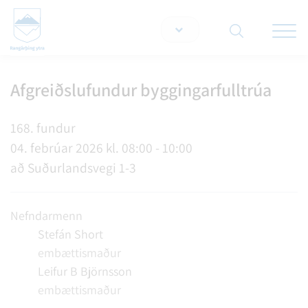
Opna/lo
snjallt
Afgreiðslufundur byggingarfulltrúa
Leita á vef
168. fundur
04. febrúar 2026 kl. 08:00 - 10:00
að Suðurlandsvegi 1-3
Nefndarmenn
Stefán Short
embættismaður
Leifur B Björnsson
embættismaður