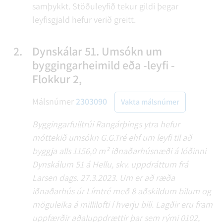
samþykkt. Stöðuleyfið tekur gildi þegar
leyfisgjald hefur verið greitt.
2.
Dynskálar 51. Umsókn um
byggingarheimild eða -leyfi -
Flokkur 2,
Málsnúmer
2303090
Vakta málsnúmer
Byggingarfulltrúi Rangárþings ytra hefur
móttekið umsókn G.G.Tré ehf um leyfi til að
byggja alls 1156,0 m² iðnaðarhúsnæði á lóðinni
Dynskálum 51 á Hellu, skv. uppdráttum frá
Larsen dags. 27.3.2023. Um er að ræða
iðnaðarhús úr Límtré með 8 aðskildum bilum og
möguleika á millilofti í hverju bili. Lagðir eru fram
uppfærðir aðaluppdrættir þar sem rými 0102,