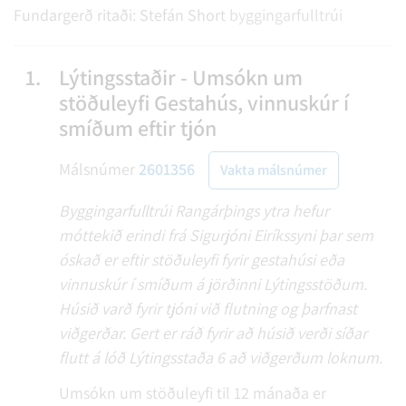
Fundargerð ritaði:
Stefán Short
byggingarfulltrúi
1.
Lýtingsstaðir - Umsókn um
stöðuleyfi Gestahús, vinnuskúr í
smíðum eftir tjón
Málsnúmer
2601356
Vakta málsnúmer
Byggingarfulltrúi Rangárþings ytra hefur
móttekið erindi frá Sigurjóni Eiríkssyni þar sem
óskað er eftir stöðuleyfi fyrir gestahúsi eða
vinnuskúr í smíðum á jörðinni Lýtingsstöðum.
Húsið varð fyrir tjóni við flutning og þarfnast
viðgerðar. Gert er ráð fyrir að húsið verði síðar
flutt á lóð Lýtingsstaða 6 að viðgerðum loknum.
Umsókn um stöðuleyfi til 12 mánaða er