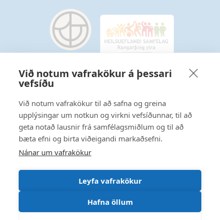
Við notum vafrakökur á þessari
vefsíðu
Starfsmannavefur
Hafðu samband
Við notum vafrakökur til að safna og greina
upplýsingar um notkun og virkni vefsíðunnar, til að
Ritstjórnarstefna
geta notað lausnir frá samfélagsmiðlum og til að
bæta efni og birta viðeigandi markaðsefni.
Fylgstu með á Facebook
Nánar um vafrakökur
Leyfa vafrakökur
Hafna öllum