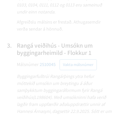
0103, 0104, 0111, 0112 og 0113 eru sameinuð
undir einn notanda.
Afgreiðslu málsins er frestað. Athugasemdir
verða sendar á hönnuð.
3.
Rangá veiðihús - Umsókn um
byggingarheimild - Flokkur 1
Málsnúmer
2510045
Vakta málsnúmer
Byggingarfulltrúi Rangárþings ytra hefur
móttekið umsókn um breytingu á áður
samþykktum byggingaráformum fyrir Rangá
veiðihús(L198604). Með umsókninni hafa verið
lagðir fram uppfærðir aðaluppdrættir unnir af
Hannesi Árnasyni, dagsettir 22.9.2025. Sótt er um