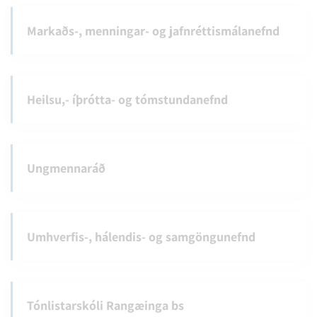
Markaðs-, menningar- og jafnréttismálanefnd
Heilsu,- íþrótta- og tómstundanefnd
Ungmennaráð
Umhverfis-, hálendis- og samgöngunefnd
Tónlistarskóli Rangæinga bs