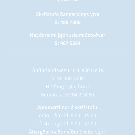
Skrifstofa Rangárþings ytra
S: 488 7000
Neyðarsími þjónustumiðstöðvar
S: 487 5284
Suðurlandsvegur 1-3, 850 Hella
Sími:
488 7000
Netfang: ry(hjá)ry.is
Kennitala: 520602-3050
Opnunartímar á skrifstofu:
mán. - fim. kl. 9:00 - 15:00
föstudaga kl. 9:00 - 12:00
Ábyrgðarmaður síðu:
Sveitarstjóri