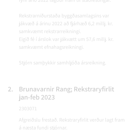
Rekstrarniðurstaða byggðasamlagsins var
jákvæð á árinu 2022 að fjárhæð 6,2 millj. kr.
samkvæmt rekstrarreikningi.
Eigið fé í árslok var jákvætt um 57,6 millj. kr.
samkvæmt efnahagsreikningi.
Stjórn samþykkir samhljóða ársreikning.
2.
Brunavarnir Rang; Rekstraryfirlit
jan-feb 2023
2303071
Afgreiðslu frestað. Rekstraryfirlit verður lagt fram
á næsta fundi stjórnar.