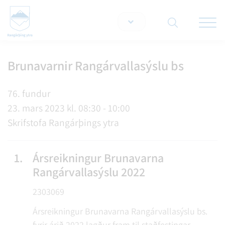
Opna/lo
snjallt
Brunavarnir Rangárvallasýslu bs
Leita á vef
76. fundur
23. mars 2023 kl. 08:30 - 10:00
Skrifstofa Rangárþings ytra
1.
Ársreikningur Brunavarna
Rangárvallasýslu 2022
2303069
Ársreikningur Brunavarna Rangárvallasýslu bs.
fyrir árið 2022 lagður fram til staðfestingar.