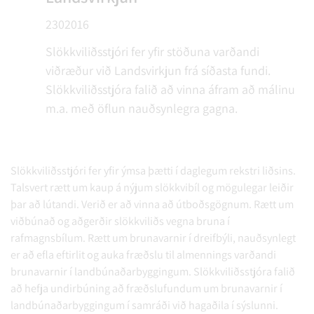
2302016
Slökkviliðsstjóri fer yfir stöðuna varðandi
viðræður við Landsvirkjun frá síðasta fundi.
Slökkviliðsstjóra falið að vinna áfram að málinu
m.a. með öflun nauðsynlegra gagna.
Slökkviliðsstjóri fer yfir ýmsa þætti í daglegum rekstri liðsins.
Talsvert rætt um kaup á nýjum slökkvibíl og mögulegar leiðir
þar að lútandi. Verið er að vinna að útboðsgögnum. Rætt um
viðbúnað og aðgerðir slökkviliðs vegna bruna í
rafmagnsbílum. Rætt um brunavarnir í dreifbýli, nauðsynlegt
er að efla eftirlit og auka fræðslu til almennings varðandi
brunavarnir í landbúnaðarbyggingum. Slökkviliðsstjóra falið
að hefja undirbúning að fræðslufundum um brunavarnir í
landbúnaðarbyggingum í samráði við hagaðila í sýslunni.