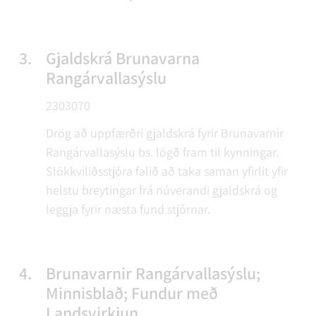
3.
Gjaldskrá Brunavarna
Rangárvallasýslu
2303070
Drög að uppfærðri gjaldskrá fyrir Brunavarnir
Rangárvallasýslu bs. lögð fram til kynningar.
Slökkviliðsstjóra falið að taka saman yfirlit yfir
helstu breytingar frá núverandi gjaldskrá og
leggja fyrir næsta fund stjórnar.
4.
Brunavarnir Rangárvallasýslu;
Minnisblað; Fundur með
Landsvirkjun