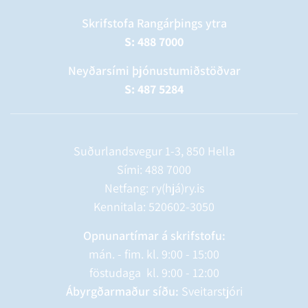
Skrifstofa Rangárþings ytra
S: 488 7000
Neyðarsími þjónustumiðstöðvar
S: 487 5284
Suðurlandsvegur 1-3, 850 Hella
Sími:
488 7000
Netfang: ry(hjá)ry.is
Kennitala: 520602-3050
Opnunartímar á skrifstofu:
mán. - fim. kl. 9:00 - 15:00
föstudaga kl. 9:00 - 12:00
Ábyrgðarmaður síðu:
Sveitarstjóri