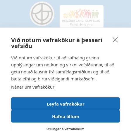
Við notum vafrakökur á þessari
vefsíðu
Starfsmannavefur
Hafðu samband
Við notum vafrakökur til að safna og greina
upplýsingar um notkun og virkni vefsíðunnar, til að
Ritstjórnarstefna
geta notað lausnir frá samfélagsmiðlum og til að
bæta efni og birta viðeigandi markaðsefni.
Fylgstu með á Facebook
Nánar um vafrakökur
Leyfa vafrakökur
Hafna öllum
Stillingar á vafrakökum