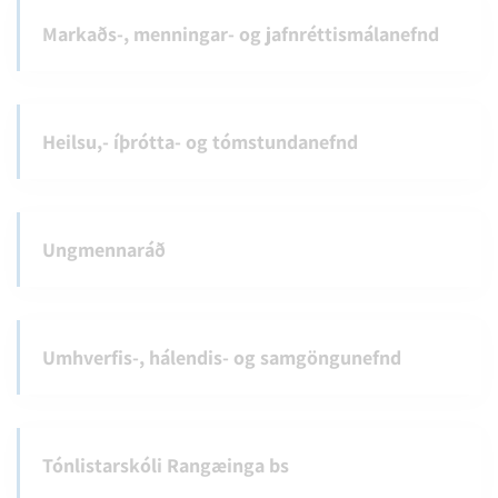
Markaðs-, menningar- og jafnréttismálanefnd
Heilsu,- íþrótta- og tómstundanefnd
Ungmennaráð
Umhverfis-, hálendis- og samgöngunefnd
Tónlistarskóli Rangæinga bs