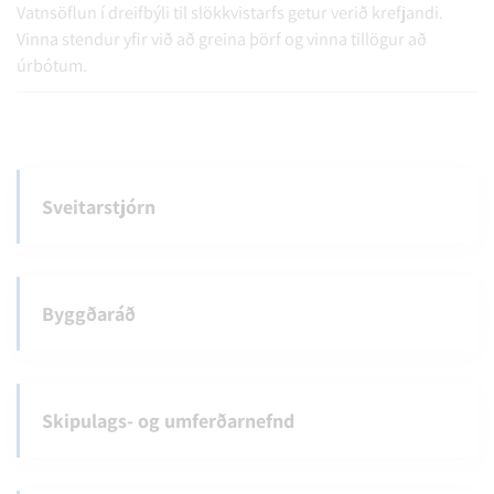
Vatnsöflun í dreifbýli til slökkvistarfs getur verið krefjandi.
Vinna stendur yfir við að greina þörf og vinna tillögur að
úrbótum.
Sveitarstjórn
Byggðaráð
Skipulags- og umferðarnefnd