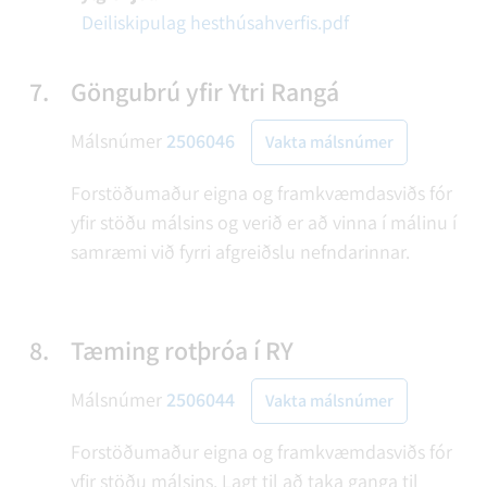
Deiliskipulag hesthúsahverfis.pdf
7.
Göngubrú yfir Ytri Rangá
Málsnúmer
2506046
Vakta málsnúmer
Forstöðumaður eigna og framkvæmdasviðs fór
yfir stöðu málsins og verið er að vinna í málinu í
samræmi við fyrri afgreiðslu nefndarinnar.
8.
Tæming rotþróa í RY
Málsnúmer
2506044
Vakta málsnúmer
Forstöðumaður eigna og framkvæmdasviðs fór
yfir stöðu málsins. Lagt til að taka ganga til