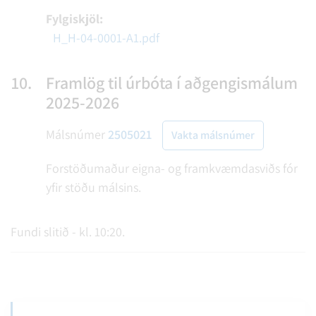
Fylgiskjöl:
H_H-04-0001-A1.pdf
10.
Framlög til úrbóta í aðgengismálum
2025-2026
Málsnúmer
2505021
Vakta málsnúmer
Forstöðumaður eigna- og framkvæmdasviðs fór
yfir stöðu málsins.
Fundi slitið - kl. 10:20.