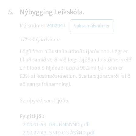
5.
Nýbygging Leikskóla.
Málsnúmer
2402047
Vakta málsnúmer
Tilboð í jarðvinnu.
Lögð fram niðustaða útboðs í jarðvinnu. Lagt er
til að samið verði við lægstbjóðanda Stórverk ehf
en tilboðið hljóðaði upp á 96,1 milljón sem er
93% af kostnaðaréætlun. Sveitarstjóra verði falið
að ganga frá samningi.
Samþykkt samhljóða.
Fylgiskjöl:
2.00.01-A3_GRUNNMYND.pdf
2.00.02-A3_SNIÐ OG ÁSÝND.pdf