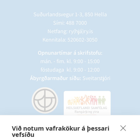
Suðurlandsvegur 1-3, 850 Hella
Sími:
488 7000
Netfang: ry(hjá)ry.is
Kennitala: 520602-3050
Opnunartímar á skrifstofu:
mán. - fim. kl. 9:00 - 15:00
föstudaga kl. 9:00 - 12:00
Ábyrgðarmaður síðu:
Sveitarstjóri
Við notum vafrakökur á þessari
vefsíðu
Starfsmannavefur