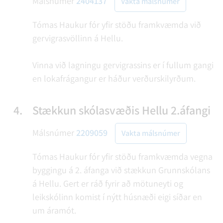
Málsnúmer
2404137
Vakta málsnúmer
Tómas Haukur fór yfir stöðu framkvæmda við
gervigrasvöllinn á Hellu.
Vinna við lagningu gervigrassins er í fullum gangi
en lokafrágangur er háður verðurskilyrðum.
4.
Stækkun skólasvæðis Hellu 2.áfangi
Málsnúmer
2209059
Vakta málsnúmer
Tómas Haukur fór yfir stöðu framkvæmda vegna
byggingu á 2. áfanga við stækkun Grunnskólans
á Hellu. Gert er ráð fyrir að mötuneyti og
leikskólinn komist í nýtt húsnæði eigi síðar en
um áramót.