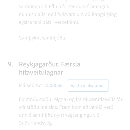
samninga við Eflu á forsendum framlagðs
minnisblaðs með fyrirvara um að Rangárþing
eystra taki þátt í verkefninu.
Samþykkt samhljóða.
9.
Reykjagarður. Færsla
hitaveitulagnar
Málsnúmer
2508068
Vakta málsnúmer
Forstöðumaður eigna- og framkvæmdasviðs fór
yfir stöðu málsins. Fram kom að verkið verði
unnið samhliða nýrri vegtengingu við
Suðurlandsveg.