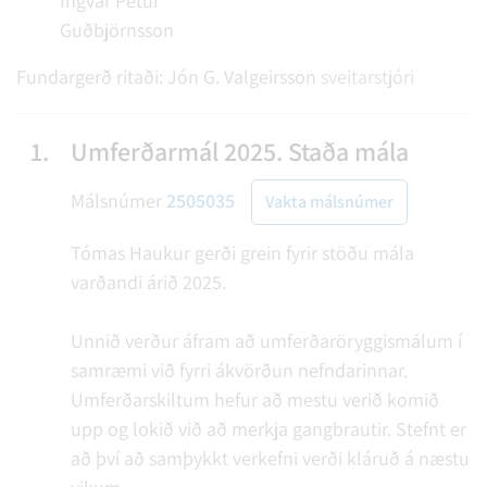
Ingvar Pétur
Guðbjörnsson
Fundargerð ritaði:
Jón G. Valgeirsson
sveitarstjóri
1.
Umferðarmál 2025. Staða mála
Málsnúmer
2505035
Vakta málsnúmer
Tómas Haukur gerði grein fyrir stöðu mála
varðandi árið 2025.
Unnið verður áfram að umferðaröryggismálum í
samræmi við fyrri ákvörðun nefndarinnar.
Umferðarskiltum hefur að mestu verið komið
upp og lokið við að merkja gangbrautir. Stefnt er
að því að samþykkt verkefni verði kláruð á næstu