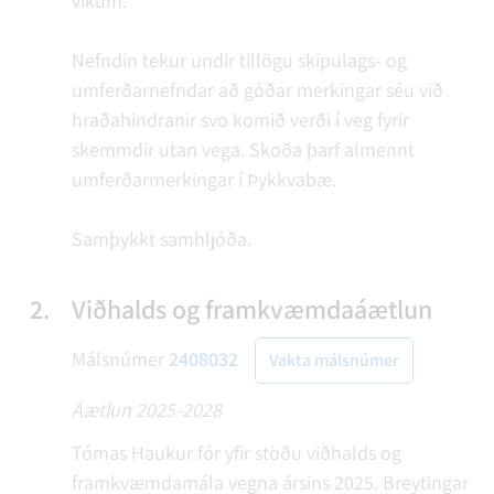
vikum.
Nefndin tekur undir tillögu skipulags- og
umferðarnefndar að góðar merkingar séu við
hraðahindranir svo komið verði í veg fyrir
skemmdir utan vega. Skoða þarf almennt
umferðarmerkingar í Þykkvabæ.
Samþykkt samhljóða.
2.
Viðhalds og framkvæmdaáætlun
Málsnúmer
2408032
Vakta málsnúmer
Áætlun 2025-2028
Tómas Haukur fór yfir stöðu viðhalds og
framkvæmdamála vegna ársins 2025. Breytingar