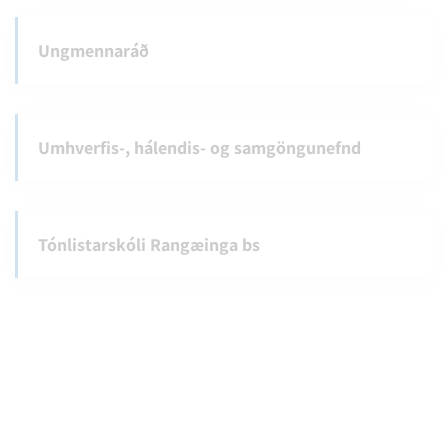
Ungmennaráð
Umhverfis-, hálendis- og samgöngunefnd
Tónlistarskóli Rangæinga bs