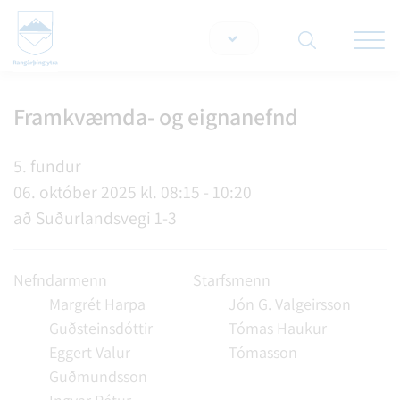
Opna/lo
snjallt
Framkvæmda- og eignanefnd
Leita á vef
5. fundur
06. október 2025 kl. 08:15 - 10:20
að Suðurlandsvegi 1-3
Nefndarmenn
Starfsmenn
Margrét Harpa
Jón G. Valgeirsson
Guðsteinsdóttir
Tómas Haukur
Eggert Valur
Tómasson
Guðmundsson