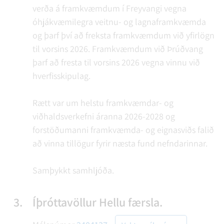
verða á framkvæmdum í Freyvangi vegna
óhjákvæmilegra veitnu- og lagnaframkvæmda
og þarf því að freksta framkvæmdum við yfirlögn
til vorsins 2026. Framkvæmdum við Þrúðvang
þarf að fresta til vorsins 2026 vegna vinnu við
hverfisskipulag.
Rætt var um helstu framkvæmdar- og
viðhaldsverkefni áranna 2026-2028 og
forstöðumanni framkvæmda- og eignasviðs falið
að vinna tillögur fyrir næsta fund nefndarinnar.
Samþykkt samhljóða.
3.
Íþróttavöllur Hellu færsla.