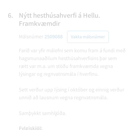
6.
Nýtt hesthúsahverfi á Hellu.
Framkvæmdir
Málsnúmer
2509088
Vakta málsnúmer
Farið var yfir málefni sem komu fram á fundi með
hagsmunaaðilum hesthúsahverfisins þar sem
rætt var m.a. um stöðu framkvæmda vegna
lýsingar og regnvatnsmála í hverfinu.
Sett verður upp lýsing í október og einnig verður
unnið að lausnum vegna regnvatnsmála.
Samþykkt samhljóða.
Fylgiskjöl: