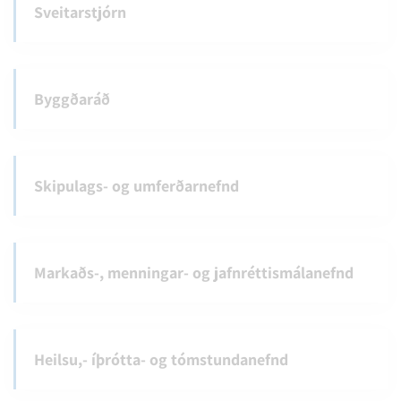
Sveitarstjórn
Byggðaráð
Skipulags- og umferðarnefnd
Markaðs-, menningar- og jafnréttismálanefnd
Heilsu,- íþrótta- og tómstundanefnd