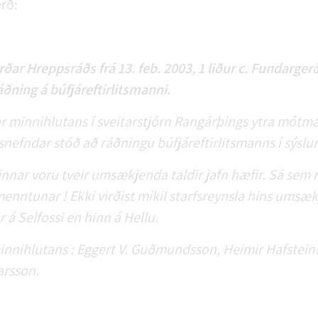
rð:
ar Hreppsráðs frá 13. feb. 2003, 1 liður c. Fundargerð
áðning á búfjáreftirlitsmanni.
rúar minnihlutans í sveitarstjórn Rangárþings ytra mót
tsnefndar stóð að ráðningu búfjáreftirlitsmanns í sýslu
ar voru tveir umsækjenda taldir jafn hæfir. Sá sem rá
menntunar ! Ekki virðist mikil starfsreynsla hins umsæ
 á Selfossi en hinn á Hellu.
 minnihlutans : Eggert V. Guðmundsson, Heimir Hafstein
arsson.