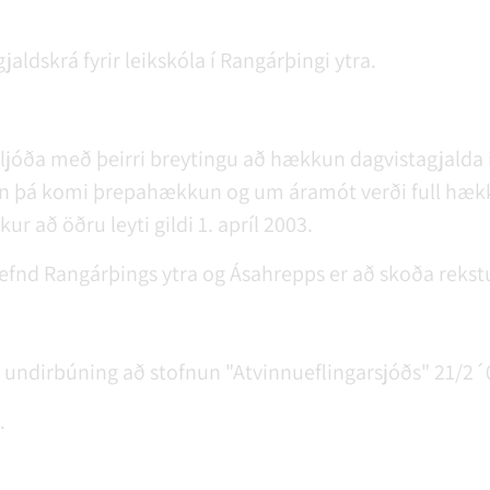
aldskrá fyrir leikskóla í Rangárþingi ytra.
jóða með þeirri breytingu að hækkun dagvistagjalda í
en þá komi þrepahækkun og um áramót verði full hæk
ur að öðru leyti gildi 1. apríl 2003.
nd Rangárþings ytra og Ásahrepps er að skoða rekstu
undirbúning að stofnun "Atvinnueflingarsjóðs" 21/2´0
.