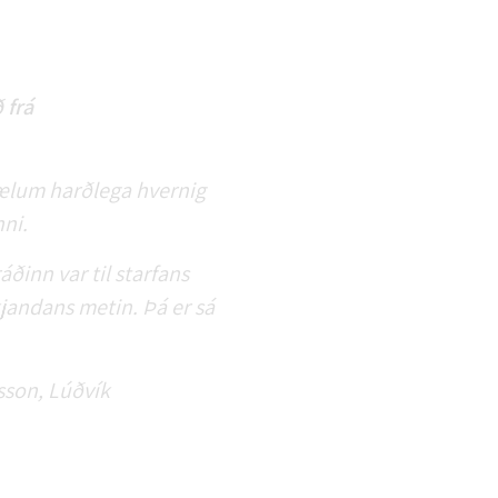
 frá
mælum harðlega hvernig
nni.
ðinn var til starfans
kjandans metin. Þá er sá
sson, Lúðvík