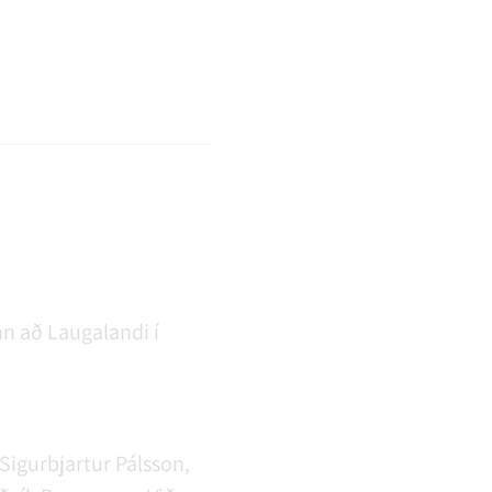
REFAVEIÐAR OG MINKAVEIÐAR
VIÐBURÐIR
SAMGÖNGUR
FUNDAÁÆTLUN
nn að Laugalandi í
Sigurbjartur Pálsson,