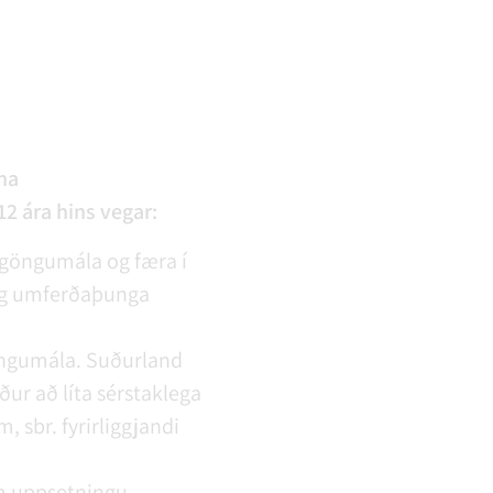
na
2 ára hins vegar:
mgöngumála og færa í
r og umferðaþunga
göngumála. Suðurland
ður að líta sérstaklega
 sbr. fyrirliggjandi
um uppsetningu