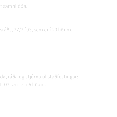
t samhljóða.
ráðs, 27/2´03, sem er í 20 liðum.
a, ráða og stjórna til staðfestingar:
´03 sem er í 6 liðum.