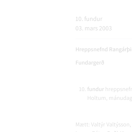
NÝIR ÍBÚAR
FERÐAÞJÓNUSTA
SAMSTARFSVERKEFNI
ÞJÓNUSTUMIÐSTÖÐ
FÉL
VER
VEI
10. fundur
03. mars 2003
MENNING
STARFSFÓLK RANGÁRÞINGS YTRA
Hreppsnefnd Rangárþi
Fundargerð
fundur
hreppsnefnd
Holtum, mánudagin
Mætt: Valtýr Valtýsson