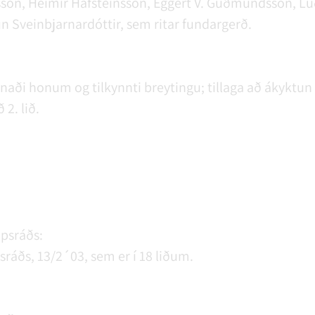
sson, Heimir Hafsteinsson, Eggert V. Guðmundsson, L
n Sveinbjarnardóttir, sem ritar fundargerð.
jórnaði honum og tilkynnti breytingu; tillaga að ákykt
2. lið.
psráðs:
ráðs, 13/2´03, sem er í 18 liðum.