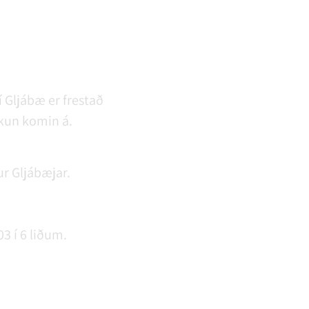
 Gljábæ er frestað
kun komin á.
r Gljábæjar.
3 í 6 liðum.