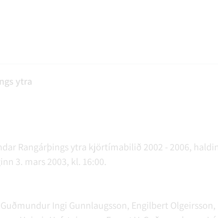
AGSÞJÓNUSTA
SLUN OG ÞJÓNUSTA
TUR
FUNDAGERÐIR
LAUS STÖRF
SORPHIRÐA
ÚTIVIST OG HEILSA
FUNDARSALIR
ngs ytra
ar Rangárþings ytra kjörtímabilið 2002 - 2006, haldi
n 3. mars 2003, kl. 16:00.
, Guðmundur Ingi Gunnlaugsson, Engilbert Olgeirsson, 