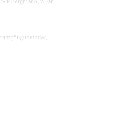
úðvík Bergmann, Viðar
un samgöngunefndar,