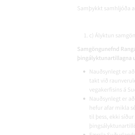
Samþykkt samhljóða að
c) Ályktun samgö
Samgöngunefnd Rangárþ
þingályktunartillagna 
Nauðsynlegt er að
takt við raunverul
vegakerfisins á Su
Nauðsynlegt er að
hefur afar mikla s
til þess, ekki síð
þingsályktunarti
Færsla Suðurlands