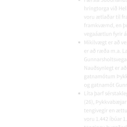
hringtorga við Hell
voru ætlaðar til f
framkvæmd, en þun
vegaáætlun fyrir á
Mikilvægt er að v
er að ræða m.a. 
Gunnarsholtsvega
Nauðsynlegt er að
gatnamótum Þykkv
og gatnamót Gunn
Líta þarf sérstakl
(26), Þykkvabæjarv
tengivegir en ættu
voru 1.442 íbúar 1.