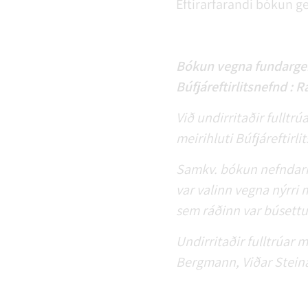
Eftirarfarandi bókun ge
Bókun vegna fundargerð
Búfjáreftirlitsnefnd : R
Við undirritaðir fullt
meirihluti Búfjáreftirli
Samkv. bókun nefndarinn
var valinn vegna nýrri 
sem ráðinn var búsettur
Undirritaðir fulltrúar
Bergmann, Viðar Stein