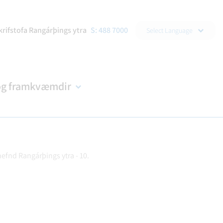
▼
krifstofa Rangárþings ytra
S: 488 7000
Select Language
og framkvæmdir
efnd Rangárþings ytra - 10.
DRAÐA
R
NDIR
KORTASJÁ
BÚKOLLA
EYÐUBLÖÐ OG UMSÓKNIR
B-HLUTA FYRIRTÆKI