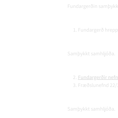
Fundargerðin samþykk
Fundargerð hrepps
Samþykkt samhljóða.
Fundargerðir nefnd
Fræðslunefnd 22/1
Samþykkt samhljóða.