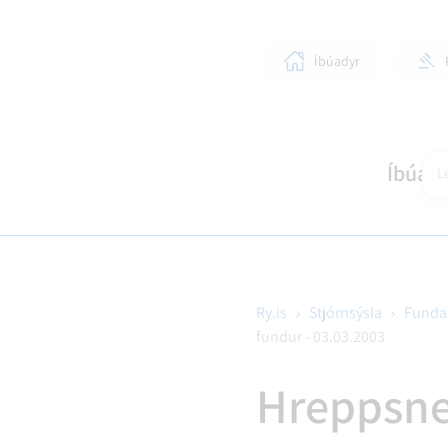
Íbúadyr
Íbúar
Le
Ry.is
Stjórnsýsla
Funda
fundur - 03.03.2003
SKÓLAR OG BÖRN
LÍFIÐ Í RANGÁRÞINGI YTRA
STJÓRNKERFI
SKIPULAGSMÁL
HEIM
SUN
BYG
Hreppsne