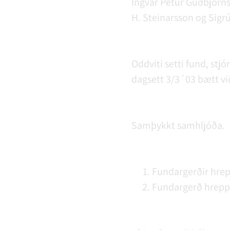
Ingvar Pétur Guðbjörn
H. Steinarsson og Sigrú
Oddviti setti fund, st
dagsett 3/3´03 bætt við 
Samþykkt samhljóða.
Fundargerðir hrep
Fundargerð hrepps