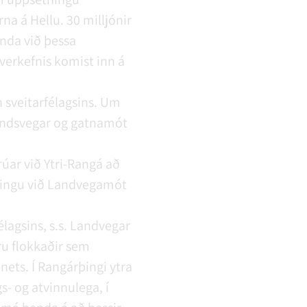
rna á Hellu. 30 milljónir
anda við þessa
erkefnis komist inn á
 sveitarfélagsins. Um
andsvegar og gatnamót
úar við Ytri-Rangá að
singu við Landvegamót
lagsins, s.s. Landvegar
ru flokkaðir sem
nets. Í Rangárþingi ytra
gs- og atvinnulega, í