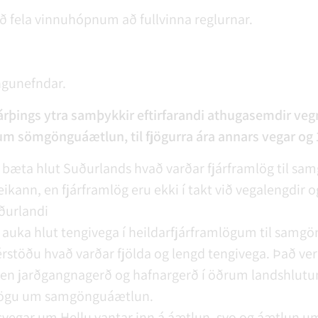
 fela vinnuhópnum að fullvinna reglurnar.
ngunefndar.
ings ytra samþykkir eftirfarandi athugasemdir veg
um sömgönguáætlun, til fjögurra ára annars vegar og 1
 bæta hlut Suðurlands hvað varðar fjárframlög til sa
eikann, en fjárframlög eru ekki í takt við vegalengdi
ðurlandi
 auka hlut tengivega í heildarfjárframlögum til sam
érstöðu hvað varðar fjölda og lengd tengivega. Það ver
ur en jarðgangnagerð og hafnargerð í öðrum landshlutum,
llögu um samgönguáætlun.
vegar um Hellu vantar inn á áætlun, svo og áætlun 