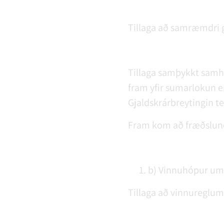
Tillaga að samræmdri gj
Tillaga samþykkt samhl
fram yfir sumarlokun 
Gjaldskrárbreytingin tek
Fram kom að fræðslunef
b) Vinnuhópur um 
Tillaga að vinnureglum