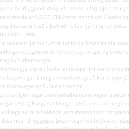
u sbr. fyrirliggjandi drög að deiliskipulagi þjónustukja
ramkvæmda árið 2002. Ekki hefur ennþá verið hafist h
g áhersla er lögð á það að heildarfjármögnun þessa v
rin 2003 – 2006.
erja auknum fjármunum til umferðaröryggismála innan
Landvegamót, gatnamót Þykkvabæjarvegar og Suðurl
r og Suðurlandsvegar.
 framlengja lýsingu Suðurlandsvegar frá vesturenda br
abæjarvegar. Einnig er nauðsynlegt að koma upp lý
arsholtsvegar og Suðurlandsvegar.
ega til skilgeiningar á umferðarþungum vegum sveitarfé
egar (25) og Rangárvallavegar (264), en þessir vegir e
 eðlilega að vera flokkaðir sem stofnvegir innan grunn
 desember sl. og gegna þessir vegir lykilhlutverki, féla