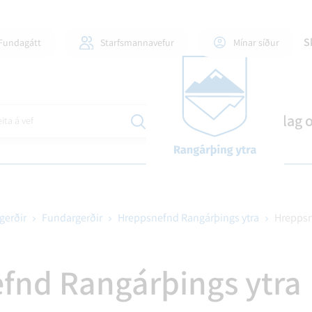
S
Fundagátt
Starfsmannavefur
Mínar síður
Mannlíf
Stjórnsýsla
Skipulag 
ita á vef
gerðir
Fundargerðir
Hreppsnefnd Rangárþings ytra
Hreppsn
ILI OG FJÖLSKYLDUR
DLAUGAR OG ÍÞRÓTTAHÚS
GINGAMÁL
FJÁRMÁL OG SKÝRSLUR
60+ OG ÞJÓNUSTA VIÐ AL
EYÐUBLÖÐ OG UMSÓKNI
ÍÞRÓTTIR OG TÓMSTU
BYGGÐASAMLÖG
fnd Rangárþings ytra