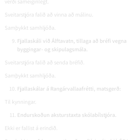
verði sameiginlegt.
Sveitarstjóra falið að vinna að málinu.
Samþykkt samhljóða.
Fjallaskáli við Álftavatn, tillaga að bréfi vegna
byggingar- og skipulagsmála.
Sveitarstjóra falið að senda bréfið.
Samþykkt samhljóða.
Fjallaskálar á Rangárvallaafrétti, matsgerð:
Til kynningar.
Endurskoðun aksturstaxta skólabílstjóra.
Ekki er fallist á erindið.