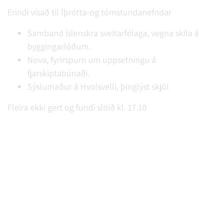
Erindi vísað til Íþrótta-og tómstundanefndar
Samband íslenskra sveitarfélaga, vegna skila á
byggingarlóðum.
Nova, fyrirspurn um uppsetningu á
fjarskiptabúnaði.
Sýslumaður á Hvolsvelli, þinglýst skjöl
Fleira ekki gert og fundi slitið kl. 17.10