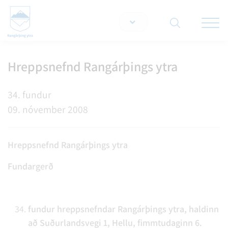
Opna/lo
snjallt
Hreppsnefnd Rangárþings ytra
Leita á vef
34. fundur
09. nóvember 2008
Hreppsnefnd Rangárþings ytra
Fundargerð
fundur hreppsnefndar Rangárþings ytra, haldinn
að Suðurlandsvegi 1, Hellu, fimmtudaginn 6.