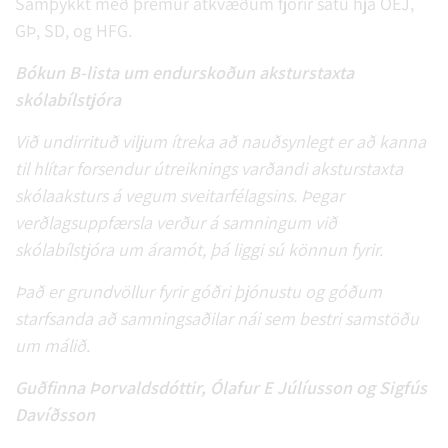
Samþykkt með þremur atkvæðum fjórir sátu hjá ÓEJ,
GÞ, SD, og HFG.
Bókun B-lista um endurskoðun aksturstaxta
skólabílstjóra
Við undirrituð viljum ítreka að nauðsynlegt er að kanna
til hlítar forsendur útreiknings varðandi aksturstaxta
skólaaksturs á vegum sveitarfélagsins. Þegar
verðlagsuppfærsla verður á samningum við
skólabílstjóra um áramót, þá liggi sú könnun fyrir.
Það er grundvöllur fyrir góðri þjónustu og góðum
starfsanda að samningsaðilar nái sem bestri samstöðu
um málið.
Guðfinna Þorvaldsdóttir, Ólafur E Júlíusson og Sigfús
Davíðsson