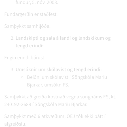
fundur, 5. nóv. 2008.
Fundargerðin er staðfest.
Samþykkt samhljóða.
Landskipti og sala á landi og landskikum og
tengd erindi:
Engin erindi bárust.
Umsóknir um skólavist og tengd erindi:
Beiðni um skólavist i Söngskóla Maríu
Bjarkar, umsókn FS.
Samþykkt að greiða kostnað vegna söngnáms FS, kt.
240192-2689 í Söngskóla Maríu Bjarkar.
Samþykkt með 6 atkvæðum, ÓEJ tók ekki þátt í
afgreiðslu.