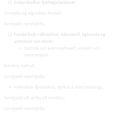
Endurskoðun fjárhagsáætlunar:
Umræðu og afgreiðslu frestað.
Samþykkt samhljóða.
Fundarboð, ráðstefnur, námskeið, þjónusta og
umsóknir um styrki:
Samtök um kvennaathvarf, umsókn um
rekstrarstyrk.
Erindinu hafnað.
Samþykkt samhljóða.
Þykkvibær íþróttahús, styrkur á móti húsaleigu.
Samþykkt að verða við erindinu.
Samþykkt samhljóða.