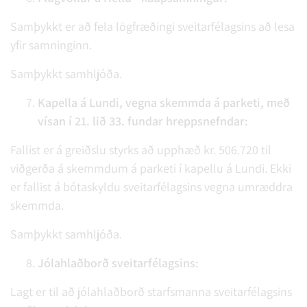
Samþykkt er að fela lögfræðingi sveitarfélagsins að lesa
yfir samninginn.
Samþykkt samhljóða.
Kapella á Lundi, vegna skemmda á parketi, með
vísan í 21. lið 33. fundar hreppsnefndar:
Fallist er á greiðslu styrks að upphæð kr. 506.720 til
viðgerða á skemmdum á parketi í kapellu á Lundi. Ekki
er fallist á bótaskyldu sveitarfélagsins vegna umræddra
skemmda.
Samþykkt samhljóða.
Jólahlaðborð sveitarfélagsins:
Lagt er til að jólahlaðborð starfsmanna sveitarfélagsins