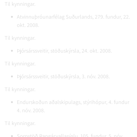
Til kynningar.
Atvinnuþróunarfélag Suðurlands, 279. fundur, 22.
okt. 2008.
Til kynningar.
Þjórsárssveitir, stöðuskýrsla, 24. okt. 2008.
Til kynningar.
Þjórsárssveitir, stöðuskýrsla, 3. nóv. 2008.
Til kynningar.
Endurskoðun aðalskipulags, stýrihópur, 4. fundur
4. nóv. 2008.
Til kynningar.
Sorpstöð Rangárvallasýslu, 105. fundur, 5. nóv.