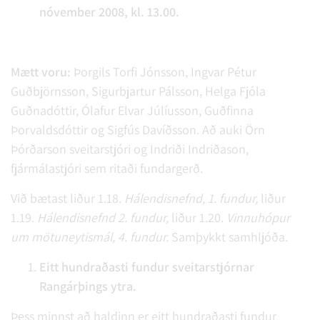
nóvember 2008, kl. 13.00.
Mætt voru:
Þorgils Torfi Jónsson,
Ingvar Pétur
Guðbjörnsson, Sigurbjartur Pálsson, Helga Fjóla
Guðnadóttir, Ólafur Elvar Júlíusson, Guðfinna
Þorvaldsdóttir og Sigfús Davíðsson. Að auki Örn
Þórðarson sveitarstjóri og Indriði Indriðason,
fjármálastjóri sem ritaði fundargerð.
Við bætast liður 1.18.
Hálendisnefnd, 1. fundur,
liður
1.19.
Hálendisnefnd 2. fundur,
liður 1.20.
Vinnuhópur
um mötuneytismál, 4. fundur.
Samþykkt samhljóða.
Eitt hundraðasti fundur sveitarstjórnar
Rangárþings ytra.
Þess minnst að haldinn er eitt hundraðasti fundur