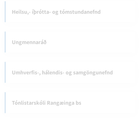
Heilsu,- íþrótta- og tómstundanefnd
Ungmennaráð
Umhverfis-, hálendis- og samgöngunefnd
Tónlistarskóli Rangæinga bs