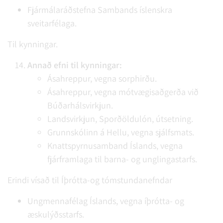
Fjármálaráðstefna Sambands íslenskra
sveitarfélaga.
Til kynningar.
Annað efni til kynningar:
Ásahreppur, vegna sorphirðu.
Ásahreppur, vegna mótvægisaðgerða við
Búðarhálsvirkjun.
Landsvirkjun, Sporðöldulón, útsetning.
Grunnskólinn á Hellu, vegna sjálfsmats.
Knattspyrnusamband Íslands, vegna
fjárframlaga til barna- og unglingastarfs.
Erindi vísað til Íþrótta-og tómstundanefndar
Ungmennafélag Íslands, vegna íþrótta- og
æskulýðsstarfs.