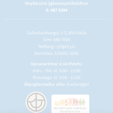
Neyðarsími þjónustumiðstöðvar
S: 487 5284
Suðurlandsvegur 1-3, 850 Hella
Sími:
488 7000
Netfang: ry(hjá)ry.is
Kennitala: 520602-3050
Opnunartímar á skrifstofu:
mán. - fim. kl. 9:00 - 15:00
föstudaga kl. 9:00 - 12:00
Ábyrgðarmaður síðu:
Sveitarstjóri