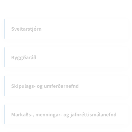
Sveitarstjórn
Byggðaráð
Skipulags- og umferðarnefnd
Markaðs-, menningar- og jafnréttismálanefnd