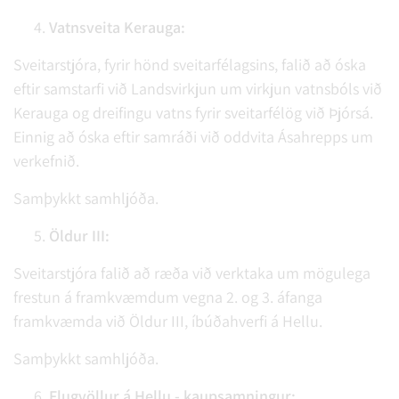
Vatnsveita Kerauga:
Sveitarstjóra, fyrir hönd sveitarfélagsins, falið að óska
eftir samstarfi við Landsvirkjun um virkjun vatnsbóls við
Kerauga og dreifingu vatns fyrir sveitarfélög við Þjórsá.
Einnig að óska eftir samráði við oddvita Ásahrepps um
verkefnið.
Samþykkt samhljóða.
Öldur III:
Sveitarstjóra falið að ræða við verktaka um mögulega
frestun á framkvæmdum vegna 2. og 3. áfanga
framkvæmda við Öldur III, íbúðahverfi á Hellu.
Samþykkt samhljóða.
Flugvöllur á Hellu - kaupsamningur: