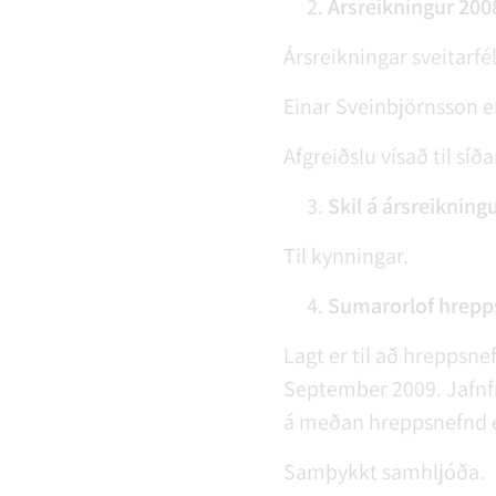
Ársreikningur 200
Ársreikningar sveitarfé
Einar Sveinbjörnsson e
Afgreiðslu vísað til síð
Skil á ársreikning
Til kynningar.
Sumarorlof hrepps
Lagt er til að hreppsne
September 2009. Jafnfra
á meðan hreppsnefnd er 
Samþykkt samhljóða.