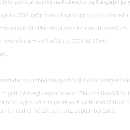
8 fyrir samstarfsverkefna Ásahrepps og Rangárþings y
lagsins 2007 lagðir fram til kynningar og fyrri umræðu í
ndurskoðandi KPMG gerði grein fyrir helstu stærðum.
ari umræðu sem verður 13. júlí 2009, kl. 08:00.
um.
nefndar og umboð hreppsráðs til fullnaðarafgreiðslu
fnd geri hlé á reglulegum fundarhöldum á tímabilinu 13
mt er lagt til að hreppsráð verði veitt umboð til að 
í fundarhléi frá 13. Júlí til 02. September 2009.