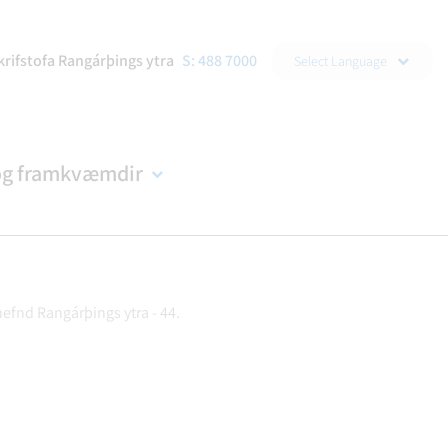
▼
krifstofa Rangárþings ytra
S: 488 7000
Select Language
og framkvæmdir
efnd Rangárþings ytra - 44.
DRAÐA
R
NDIR
KORTASJÁ
BÚKOLLA
EYÐUBLÖÐ OG UMSÓKNIR
B-HLUTA FYRIRTÆKI