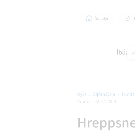
Íbúadyr
Íbúar
Le
Ry.is
Stjórnsýsla
Funda
fundur - 02.07.2009
SKÓLAR OG BÖRN
LÍFIÐ Í RANGÁRÞINGI YTRA
STJÓRNKERFI
SKIPULAGSMÁL
HEIM
SUN
BYG
Hreppsne