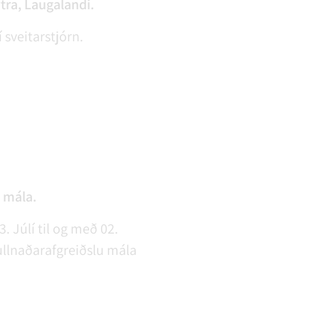
tra, Laugalandi.
 sveitarstjórn.
 mála.
. Júlí til og með 02.
fullnaðarafgreiðslu mála