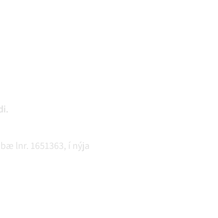
i.
bæ lnr. 1651363, í nýja