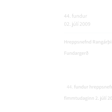
NÝIR ÍBÚAR
FERÐAÞJÓNUSTA
SAMSTARFSVERKEFNI
ÞJÓNUSTUMIÐSTÖÐ
FÉL
VER
VEI
44. fundur
02. júlí 2009
MENNING
STARFSFÓLK RANGÁRÞINGS YTRA
Hreppsnefnd Rangárþi
Fundargerð
fundur hreppsnefn
fimmtudaginn 2. júlí 200