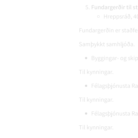
Fundargerðir til s
Hreppsráð, 40
Fundargerðin er staðfe
Samþykkt samhljóða.
Byggingar- og ski
Til kynningar.
Félagsþjónusta Rang
Til kynningar.
Félagsþjónusta Rang
Til kynningar.