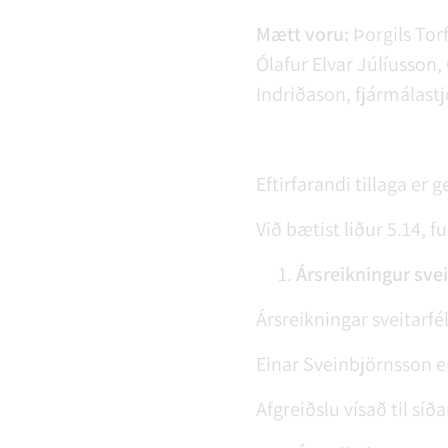
Mætt voru:
Þorgils Tor
Ólafur Elvar Júlíusson,
Indriðason, fjármálastj
Eftirfarandi tillaga er
Við bætist liður 5.14, 
Ársreikningur svei
Ársreikningar sveitarfé
Einar Sveinbjörnsson e
Afgreiðslu vísað til síð