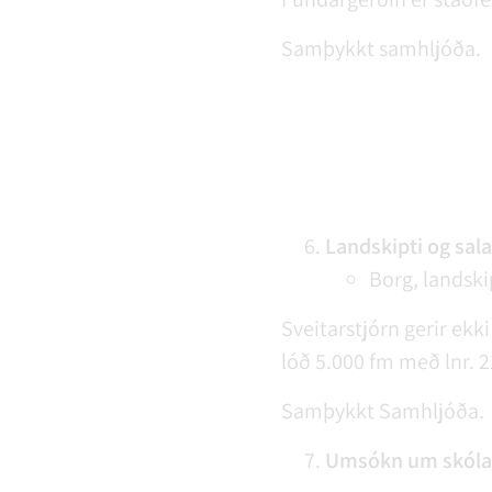
Samþykkt samhljóða.
Landskipti og sala
Borg, landski
Sveitarstjórn gerir ekk
lóð 5.000 fm með lnr. 
Samþykkt Samhljóða.
Umsókn um skólav