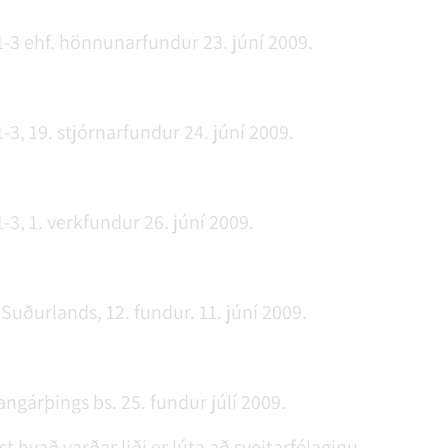
-3 ehf. hönnunarfundur 23. júní 2009.
3, 19. stjórnarfundur 24. júní 2009.
3, 1. verkfundur 26. júní 2009.
uðurlands, 12. fundur. 11. júní 2009.
gárþings bs. 25. fundur júlí 2009.
t hvað varðar liði er lúta að sveitarfélaginu.