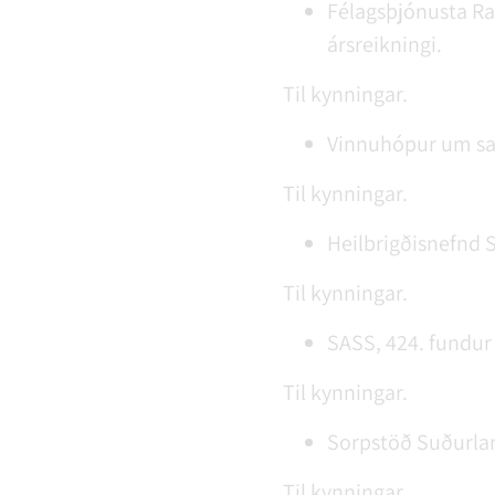
Félagsþjónusta Ran
ársreikningi.
Til kynningar.
Vinnuhópur um sam
Til kynningar.
Heilbrigðisnefnd S
Til kynningar.
SASS, 424. fundur 
Til kynningar.
Sorpstöð Suðurland
Til kynningar.