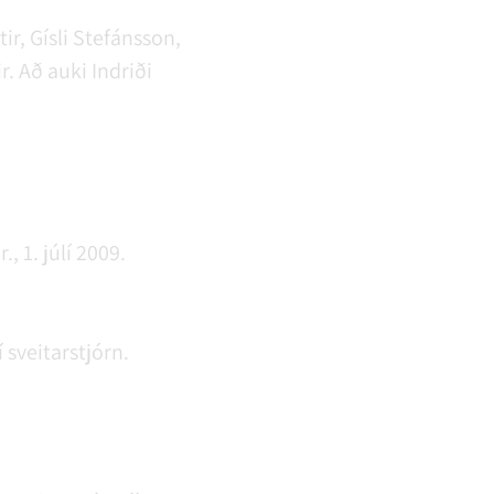
ir, Gísli Stefánsson,
. Að auki Indriði
 1. júlí 2009.
 sveitarstjórn.