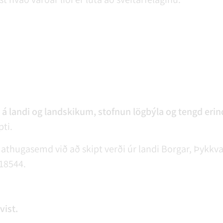
 á landi og landskikum, stofnun lögbýla og tengd erind
pti.
i athugasemd við að skipt verði úr landi Borgar, Þykkva
218544.
ist.