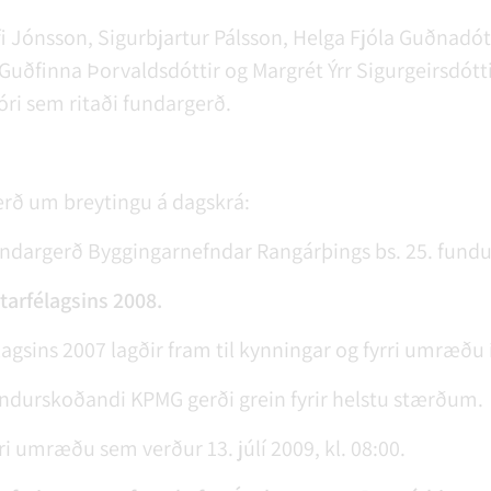
fi Jónsson,
Sigurbjartur Pálsson, Helga Fjóla Guðnadótt
 Guðfinna Þorvaldsdóttir og Margrét Ýrr Sigurgeirsdóttir
óri sem ritaði fundargerð.
 gerð um breytingu á dagskrá:
fundargerð Byggingarnefndar Rangárþings bs. 25. fundur.,
tarfélagsins 2008.
lagsins 2007 lagðir fram til kynningar og fyrri umræðu í
ndurskoðandi KPMG gerði grein fyrir helstu stærðum.
ari umræðu sem verður 13. júlí 2009, kl. 08:00.