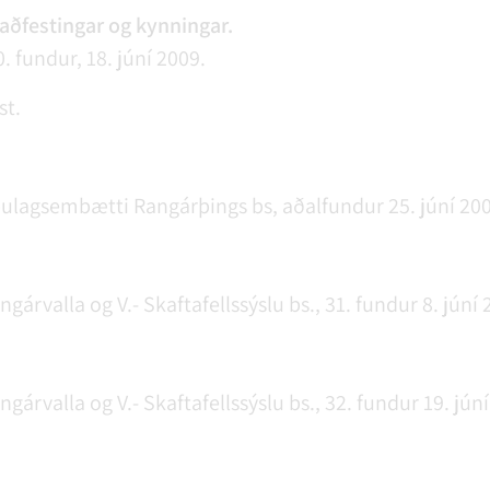
taðfestingar og kynningar.
. fundur, 18. júní 2009.
st.
pulagsembætti Rangárþings bs, aðalfundur 25. júní 200
árvalla og V.- Skaftafellssýslu bs., 31. fundur 8. júní 
árvalla og V.- Skaftafellssýslu bs., 32. fundur 19. júní