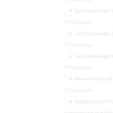
Suðurlandsvegur 1
Til kynningar.
Suðurlandsvegur 1-
Til kynningar.
Suðurlandsvegur 1-
Til kynningar.
Vinnumarkaðsráð S
Til kynningar.
Byggingarnefnd Ran
Fundargerðin er staðfes