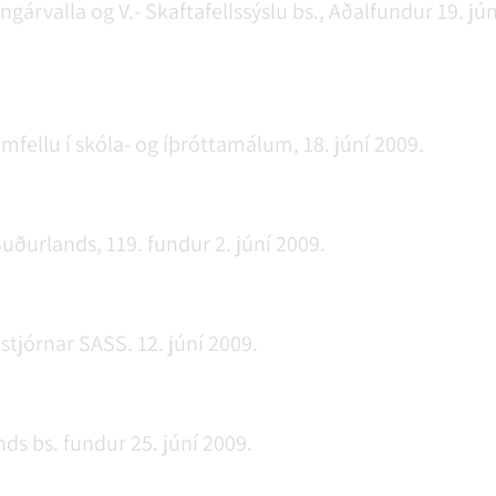
gárvalla og V.- Skaftafellssýslu bs., Aðalfundur 19. jú
fellu í skóla- og íþróttamálum, 18. júní 2009.
uðurlands, 119. fundur 2. júní 2009.
stjórnar SASS. 12. júní 2009.
s bs. fundur 25. júní 2009.