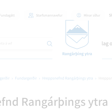
S
Fundagátt
Starfsmannavefur
Mínar síður
Mannlíf
Stjórnsýsla
Skipulag 
ita á vef
gerðir
Fundargerðir
Hreppsnefnd Rangárþings ytra
Hreppsn
ILI OG FJÖLSKYLDUR
DLAUGAR OG ÍÞRÓTTAHÚS
GINGAMÁL
FJÁRMÁL OG SKÝRSLUR
60+ OG ÞJÓNUSTA VIÐ AL
EYÐUBLÖÐ OG UMSÓKNI
ÍÞRÓTTIR OG TÓMSTU
BYGGÐASAMLÖG
fnd Rangárþings ytra