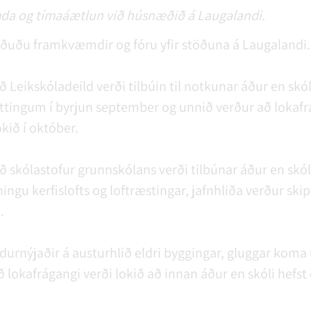
a og tímaáætlun við húsnæðið á Laugalandi.
uðu framkvæmdir og fóru yfir stöðuna á Laugalandi.
ð Leikskóladeild verði tilbúin til notkunar áður en skóli
tingum í byrjun september og unnið verður að lokafrá
okið í október.
að skólastofur grunnskólans verði tilbúnar áður en skól
ngu kerfislofts og loftræstingar, jafnhliða verður skip
.
durnýjaðir á austurhlið eldri byggingar, gluggar koma
að lokafrágangi verði lokið að innan áður en skóli hefst