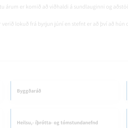
tu árum er komið að viðhaldi á sundlauginni og aðstöð
verið lokuð frá byrjun júní en stefnt er að því að hún
Byggðaráð
Heilsu,- íþrótta- og tómstundanefnd