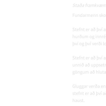
Staða framkvæmd
Fundarmenn skoð
Stefnt er að því a
hurðum og innrét
því og því verði l
Stefnt er að því 
unnið að uppsetni
göngum að hluta
Gluggar verða en
stefnt er að því 
haust.