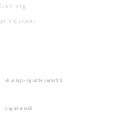
unni í kring.
 opni á ný á næstu
Skipulags- og umferðarnefnd
Ungmennaráð