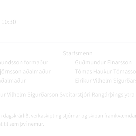
AGSÞJÓNUSTA
SLUN OG ÞJÓNUSTA
TUR
FUNDAGERÐIR
LAUS STÖRF
SORPHIRÐA
ÚTIVIST OG HEILSA
FUNDARSALIR
- 10:30
Starfsmenn
mundsson
formaður
Guðmundur Einarsson
jörnsson
aðalmaður
Tómas Haukur Tómass
aðalmaður
Eiríkur Vilhelm Sigurða
kur Vilhelm Sigurðarson
Sveitarstjóri Rangárþings ytra
 dagskrárlið, verkaskipting stjórnar og skipan framkvæmdarst
st til sem því nemur.