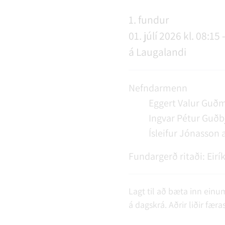
NÝIR ÍBÚAR
FERÐAÞJÓNUSTA
SAMSTARFSVERKEFNI
ÞJÓNUSTUMIÐSTÖÐ
FÉL
VER
VEI
1. fundur
01. júlí 2026 kl. 08:15 
á Laugalandi
MENNING
STARFSFÓLK RANGÁRÞINGS YTRA
Nefndarmenn
Eggert Valur Guð
Ingvar Pétur Guðb
Ísleifur Jónasson
Fundargerð ritaði:
Eirí
Lagt til að bæta inn einum
á dagskrá. Aðrir liðir færa