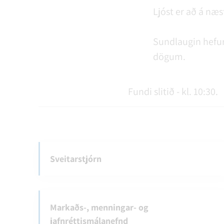
Ljóst er að á næs
Sundlaugin hefur 
dögum.
Fundi slitið - kl. 10:30.
Sveitarstjórn
Markaðs-, menningar- og
jafnréttismálanefnd