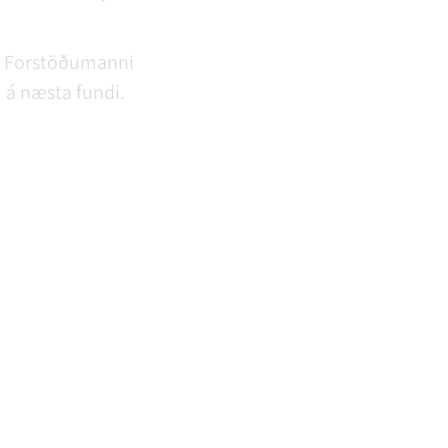
u. Forstöðumanni
 á næsta fundi.