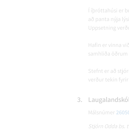
Í íþróttahúsi er 
að panta nýja lýs
Uppsetning verðu
Hafin er vinna vi
samhliða öðru
Stefnt er að stjó
verður tekin fyri
3.
Laugalandskól
Málsnúmer
2605
Stjórn Odda bs. t