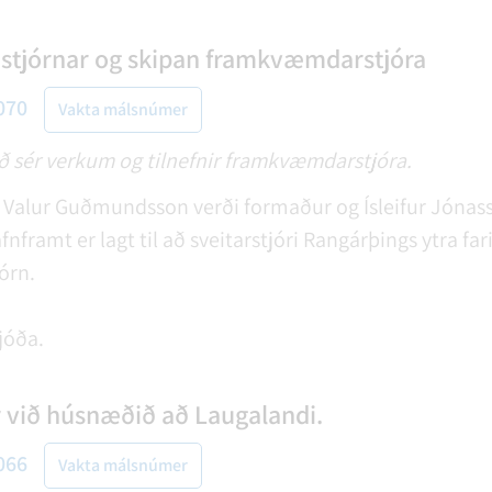
 stjórnar og skipan framkvæmdarstjóra
070
Vakta málsnúmer
eð sér verkum og tilnefnir framkvæmdarstjóra.
rt Valur Guðmundsson verði formaður og Ísleifur Jónas
nframt er lagt til að sveitarstjóri Rangárþings ytra fa
órn.
jóða.
við húsnæðið að Laugalandi.
066
Vakta málsnúmer