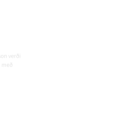
son verði
ri með