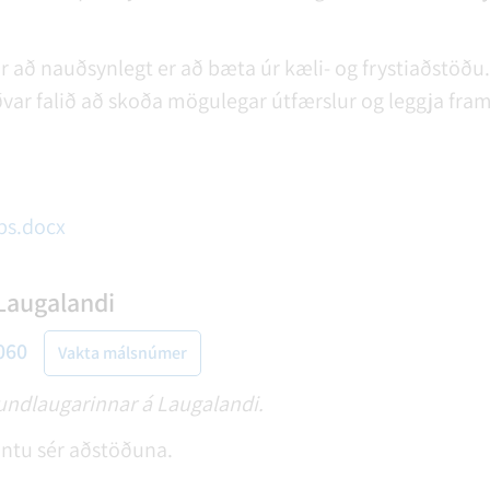
ir að nauðsynlegt er að bæta úr kæli- og frystiaðstöð
ar falið að skoða mögulegar útfærslur og leggja fram
 bs.docx
Laugalandi
060
Vakta málsnúmer
sundlaugarinnar á Laugalandi.
tu sér aðstöðuna.