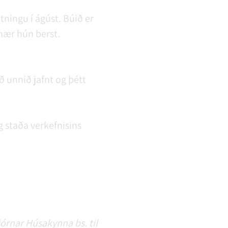
tningu í ágúst. Búið er
enær hún berst.
ð unnið jafnt og þétt
g staða verkefnisins
jórnar Húsakynna bs. til