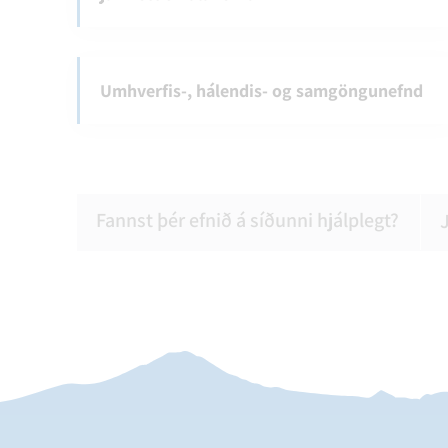
Umhverfis-, hálendis- og samgöngunefnd
Fannst þér efnið á síðunni hjálplegt?