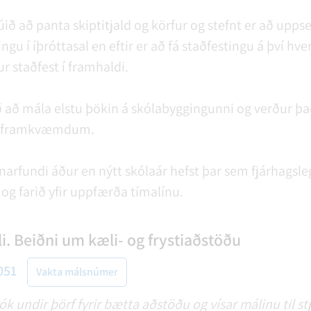
búið að panta skiptitjald og körfur og stefnt er að uppse
ingu í íþróttasal en eftir er að fá staðfestingu á því hv
r staðfest í framhaldi.
ð að mála elstu þökin á skólabyggingunni og verður þa
m framkvæmdum.
rnarfundi áður en nýtt skólaár hefst þar sem fjárhagsle
r og farið yfir uppfærða tímalínu.
i. Beiðni um kæli- og frystiaðstöðu
051
Vakta málsnúmer
ók undir þörf fyrir bætta aðstöðu og vísar málinu til st