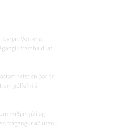
 byrjar. Von er á
gangi í framhaldi af
astarf hefst en þar er
t um gólfefni á
 um miðjan júlí og
 en frágangur að utan í