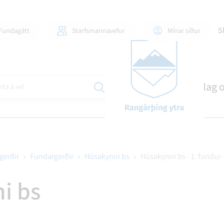
S
Fundagátt
Starfsmannavefur
Mínar síður
Mannlíf
Stjórnsýsla
Skipulag 
ita á vef
gerðir
Fundargerðir
Húsakynni bs
Húsakynni bs - 1. fundur 
ILI OG FJÖLSKYLDUR
DLAUGAR OG ÍÞRÓTTAHÚS
GINGAMÁL
FJÁRMÁL OG SKÝRSLUR
60+ OG ÞJÓNUSTA VIÐ AL
EYÐUBLÖÐ OG UMSÓKNI
ÍÞRÓTTIR OG TÓMSTU
BYGGÐASAMLÖG
i bs