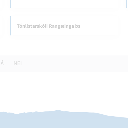
Tónlistarskóli Rangæinga bs
JÁ
NEI