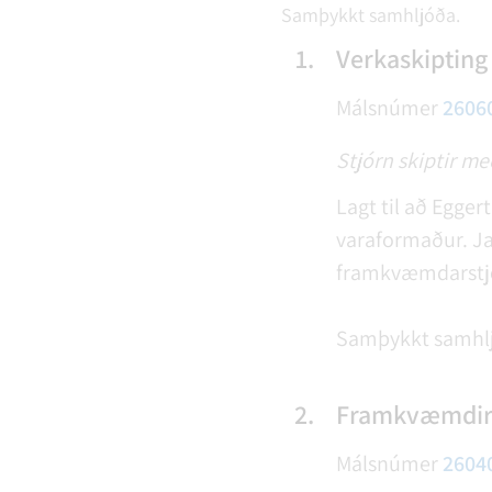
Samþykkt samhljóða.
1.
Verkaskipting
Málsnúmer
2606
Stjórn skiptir m
Lagt til að Egge
varaformaður. Jaf
framkvæmdarstj
Samþykkt samhl
2.
Framkvæmdir 
Málsnúmer
2604