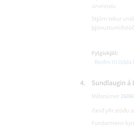
úrvinnslu.
Stjórn tekur und
þjónustumiðstöðv
Fylgiskjöl:
Beiðni til Odda
4.
Sundlaugin á 
Málsnúmer
2606
Farið yfir stöðu 
Fundarmenn kynn