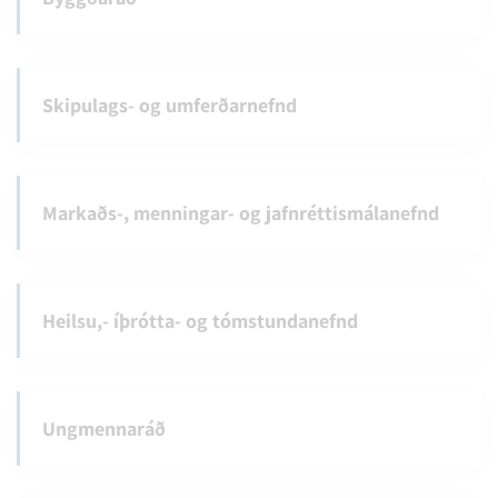
Skipulags- og umferðarnefnd
Markaðs-, menningar- og jafnréttismálanefnd
Heilsu,- íþrótta- og tómstundanefnd
Ungmennaráð