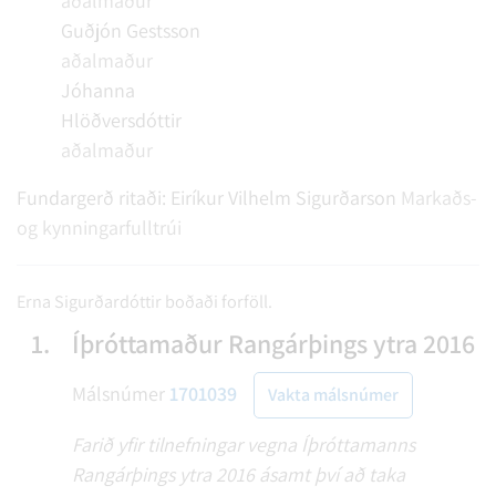
aðalmaður
Guðjón Gestsson
aðalmaður
Jóhanna
Hlöðversdóttir
aðalmaður
Fundargerð ritaði:
Eiríkur Vilhelm Sigurðarson
Markaðs-
og kynningarfulltrúi
Erna Sigurðardóttir boðaði forföll.
1.
Íþróttamaður Rangárþings ytra 2016
Málsnúmer
1701039
Vakta málsnúmer
Farið yfir tilnefningar vegna Íþróttamanns
Rangárþings ytra 2016 ásamt því að taka