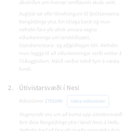
ákvörðun um hvenær verðlaunin skulu veitt.
Auglýst var eftir tilnefningum til íþróttamanns
Rangárþings ytra. Ein tillaga barst og mun
nefndin fara yfir afrek annara vegna
viðurkenninga um landsliðssæti,
Íslandsmeistara- og alþjóðlegan titil. Nefndin
mun leggja til að viðurkenningar verði veittar á
Töðugjöldum. Málið verður tekið fyrir á næsta
fundi.
2.
Útivistarsvæði í Nesi
Málsnúmer
1701040
Vakta málsnúmer
Hugmyndir eru um að koma upp útivistarsvæði
fyrir íbúa Rangárþings ytra í landi Ness á Hellu.
Nefndin þarf að fara yfir hvaða möguleika hún