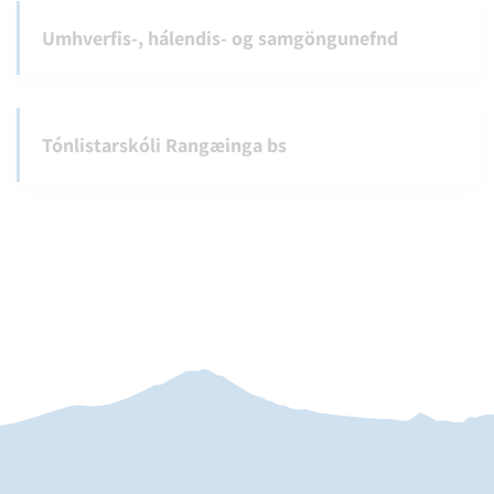
Umhverfis-, hálendis- og samgöngunefnd
Tónlistarskóli Rangæinga bs