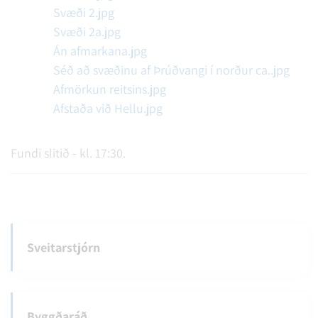
Svæði 2.jpg
Svæði 2a.jpg
Án afmarkana.jpg
Séð að svæðinu af Þrúðvangi í norður ca..jpg
Afmörkun reitsins.jpg
Afstaða við Hellu.jpg
Fundi slitið - kl. 17:30.
Sveitarstjórn
Byggðaráð