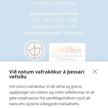
Kennitala: 520602-3050
Opnunartímar á skrifstofu:
mán. - fim. kl. 9:00 - 15:00
föstudaga kl. 9:00 - 12:00
Ábyrgðarmaður síðu:
Sveitarstjóri
Við notum vafrakökur á þessari
vefsíðu
Starfsmannavefur
Hafðu samband
Við notum vafrakökur til að safna og greina
upplýsingar um notkun og virkni vefsíðunnar, til að
Ritstjórnarstefna
geta notað lausnir frá samfélagsmiðlum og til að
bæta efni og birta viðeigandi markaðsefni.
Fylgstu með á Facebook