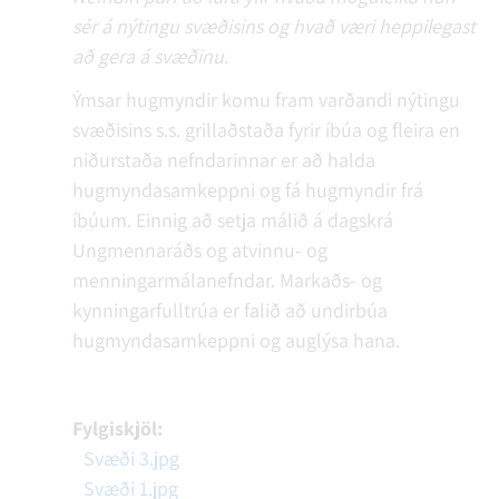
sér á nýtingu svæðisins og hvað væri heppilegast
að gera á svæðinu.
Ýmsar hugmyndir komu fram varðandi nýtingu
svæðisins s.s. grillaðstaða fyrir íbúa og fleira en
niðurstaða nefndarinnar er að halda
hugmyndasamkeppni og fá hugmyndir frá
íbúum. Einnig að setja málið á dagskrá
Ungmennaráðs og atvinnu- og
menningarmálanefndar. Markaðs- og
kynningarfulltrúa er falið að undirbúa
hugmyndasamkeppni og auglýsa hana.
Fylgiskjöl:
Svæði 3.jpg
Svæði 1.jpg