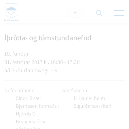
Opna/lo
snjallt
Íþrótta- og tómstundanefnd
Leita á vef
10. fundur
01. febrúar 2017 kl. 16:30 - 17:30
að Suðurlandsvegi 1-3
Nefndarmenn
Starfsmenn
Sindri Snær
Eiríkur Vilhelm
Bjarnason
formaður
Sigurðarson
ritari
Hjördís G
Brynjarsdóttir