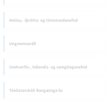
Heilsu,- íþrótta- og tómstundanefnd
Ungmennaráð
Umhverfis-, hálendis- og samgöngunefnd
Tónlistarskóli Rangæinga bs