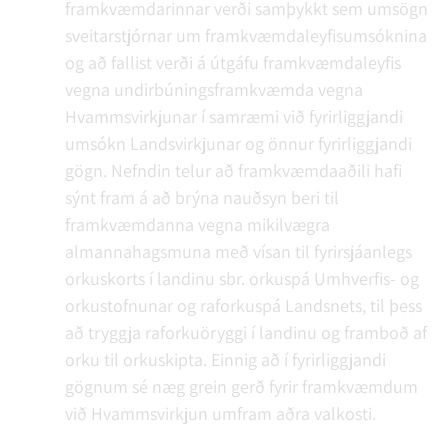
framkvæmdarinnar verði samþykkt sem umsögn
sveitarstjórnar um framkvæmdaleyfisumsóknina
og að fallist verði á útgáfu framkvæmdaleyfis
vegna undirbúningsframkvæmda vegna
Hvammsvirkjunar í samræmi við fyrirliggjandi
umsókn Landsvirkjunar og önnur fyrirliggjandi
gögn. Nefndin telur að framkvæmdaaðili hafi
sýnt fram á að brýna nauðsyn beri til
framkvæmdanna vegna mikilvægra
almannahagsmuna með vísan til fyrirsjáanlegs
orkuskorts í landinu sbr. orkuspá Umhverfis- og
orkustofnunar og raforkuspá Landsnets, til þess
að tryggja raforkuöryggi í landinu og framboð af
orku til orkuskipta. Einnig að í fyrirliggjandi
gögnum sé næg grein gerð fyrir framkvæmdum
við Hvammsvirkjun umfram aðra valkosti.