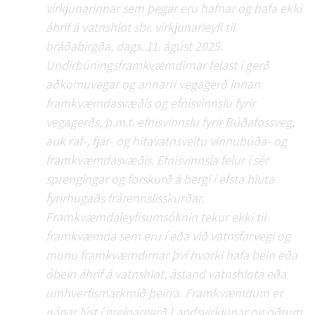
virkjunarinnar sem þegar eru hafnar og hafa ekki
áhrif á vatnshlot sbr. virkjunarleyfi til
bráðabirgða, dags. 11. ágúst 2025.
Undirbúningsframkvæmdirnar felast í gerð
aðkomuvegar og annarri vegagerð innan
framkvæmdasvæðis og efnisvinnslu fyrir
vegagerðs, þ.m.t. efnisvinnslu fyrir Búðafossveg,
auk raf-, fjar- og hitavatnsveitu vinnubúða- og
framkvæmdasvæðis. Efnisvinnsla felur í sér
sprengingar og forskurð á bergi í efsta hluta
fyrirhugaðs frárennslisskurðar.
Framkvæmdaleyfisumsóknin tekur ekki til
framkvæmda sem eru í eða við vatnsfarvegi og
munu framkvæmdirnar því hvorki hafa bein eða
óbein áhrif á vatnshlot, ástand vatnshlota eða
umhverfismarkmið þeirra. Framkvæmdum er
nánar lýst í greinargerð Landsvirkjunar og öðrum