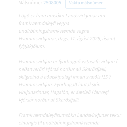
Málsnúmer
2508005
Vakta málsnúmer
Lögð er fram umsókn Landsvirkjunar um
framkvæmdaleyfi vegna
undirbúningsframkvæmda vegna
Hvammsvirkjunar, dags. 11. ágúst 2025, ásamt
fylgiskjölum.
Hvammsvirkjun er fyrirhuguð vatnsaflsvirkjun í
neðanverðri Þjórsá norður að Skarðsfjalli,
skilgreind á aðalskipulagi innan svæðis I15 ?
Hvammsvirkjun. Fyrirhugað inntakslón
virkjunarinnar, Hagalón, er áætlað í farvegi
Þjórsár norður af Skarðsfjalli.
Framkvæmdaleyfisumsókn Landsvirkjunar tekur
einungis til undirbúningsframkvæmda