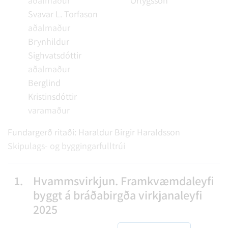
aðalmaður
Örlygsson
Svavar L. Torfason
aðalmaður
Brynhildur
Sighvatsdóttir
aðalmaður
Berglind
Kristinsdóttir
varamaður
Fundargerð ritaði:
Haraldur Birgir Haraldsson
Skipulags- og byggingarfulltrúi
1.
Hvammsvirkjun. Framkvæmdaleyfi
byggt á bráðabirgða virkjanaleyfi
2025