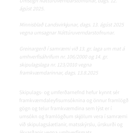
Umsögn Náttúruverndarstofnunar, dags. 12.
ágúst 2025.
Minnisblað Landsvirkjunar, dags. 13. ágúst 2025
vegna umsagnar Náttúruverndarstofnunar.
Greinargerð í samræmi við 13. gr. laga um mat á
umhverfisáhrifum nr. 106/2000 og 14. gr.
skipulagslaga nr. 123/2010 vegna
framkvæmdarinnar, dags. 13.8.2025
Skipulags- og umferðarnefnd hefur kynnt sér
framkvæmdaleyfisumsóknina og önnur framlögð
gögn og telur framkvæmdina sem lýst er í
umsókn og framlögðum skjölum vera í samræmi
við skipulagsáætlanir, matsskýrslu, úrskurði og
ákvarðanir vegna umhverfismats