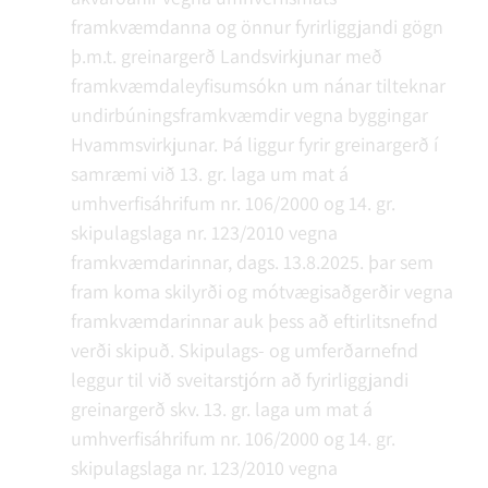
framkvæmdanna og önnur fyrirliggjandi gögn
þ.m.t. greinargerð Landsvirkjunar með
framkvæmdaleyfisumsókn um nánar tilteknar
undirbúningsframkvæmdir vegna byggingar
Hvammsvirkjunar. Þá liggur fyrir greinargerð í
samræmi við 13. gr. laga um mat á
umhverfisáhrifum nr. 106/2000 og 14. gr.
skipulagslaga nr. 123/2010 vegna
framkvæmdarinnar, dags. 13.8.2025. þar sem
fram koma skilyrði og mótvægisaðgerðir vegna
framkvæmdarinnar auk þess að eftirlitsnefnd
verði skipuð. Skipulags- og umferðarnefnd
leggur til við sveitarstjórn að fyrirliggjandi
greinargerð skv. 13. gr. laga um mat á
umhverfisáhrifum nr. 106/2000 og 14. gr.
skipulagslaga nr. 123/2010 vegna