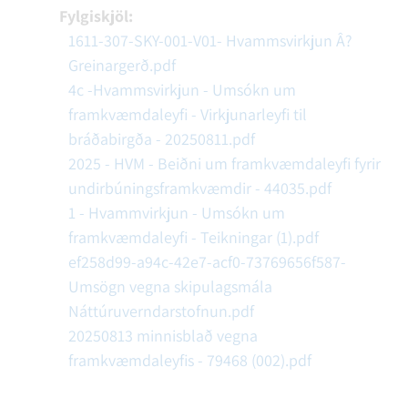
Fylgiskjöl:
1611-307-SKY-001-V01- Hvammsvirkjun Â?
Greinargerð.pdf
4c -Hvammsvirkjun - Umsókn um
framkvæmdaleyfi - Virkjunarleyfi til
bráðabirgða - 20250811.pdf
2025 - HVM - Beiðni um framkvæmdaleyfi fyrir
undirbúningsframkvæmdir - 44035.pdf
1 - Hvammvirkjun - Umsókn um
framkvæmdaleyfi - Teikningar (1).pdf
ef258d99-a94c-42e7-acf0-73769656f587-
Umsögn vegna skipulagsmála
Náttúruverndarstofnun.pdf
20250813 minnisblað vegna
framkvæmdaleyfis - 79468 (002).pdf