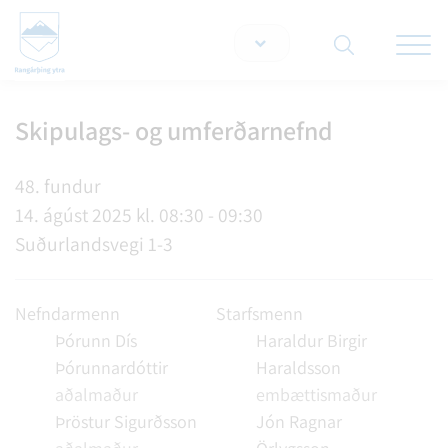
Opna/lo
snjallt
Skipulags- og umferðarnefnd
Leita á vef
48. fundur
14. ágúst 2025 kl. 08:30 - 09:30
Suðurlandsvegi 1-3
Nefndarmenn
Starfsmenn
Þórunn Dís
Haraldur Birgir
Þórunnardóttir
Haraldsson
aðalmaður
embættismaður
Þröstur Sigurðsson
Jón Ragnar