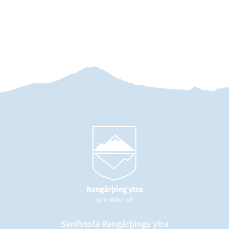
Skrifstofa Rangárþings ytra