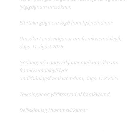
fylgigögnum umsóknar.
Eftirtalin gögn eru lögð fram hjá nefndinni:
Umsókn Landsvirkjunar um framkvæmdaleyfi,
dags. 11. ágúst 2025.
Greinargerð Landsvirkjunar með umsókn um
framkvæmdaleyfi fyrir
undirbúningsframkvæmdum, dags. 11.8.2025.
Teikningar og yfirlitsmynd af framkvæmd
Deiliskipulag Hvammsvirkjunar