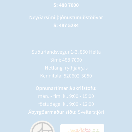
S: 488 7000
Neyðarsími þjónustumiðstöðvar
S: 487 5284
Suðurlandsvegur 1-3, 850 Hella
Sími:
488 7000
Netfang: ry(hjá)ry.is
Kennitala: 520602-3050
Opnunartímar á skrifstofu:
mán. - fim. kl. 9:00 - 15:00
föstudaga kl. 9:00 - 12:00
Ábyrgðarmaður síðu:
Sveitarstjóri