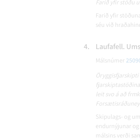
Farið yfir stöðu
Farið yfir stöðun
séu við hraðahind
4.
Laufafell. Um
Málsnúmer
2509
Öryggisfjarskipti
fjarskiptastöðina
leit svo á að fr
Forsætisráðuneyti
Skipulags- og um
endurnýjunar og 
málsins verði sa