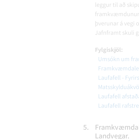
leggur til að skip
framkvæmdunum. N
þverunar á vegi 
Jafnframt skuli g
Fylgiskjöl:
Umsókn um fram
Framkvæmdaleyf
Laufafell - Fyr
Matsskylduákvör
Laufafell afsta
Laufafell rafst
5.
Framkvæmdaley
Landvegar.