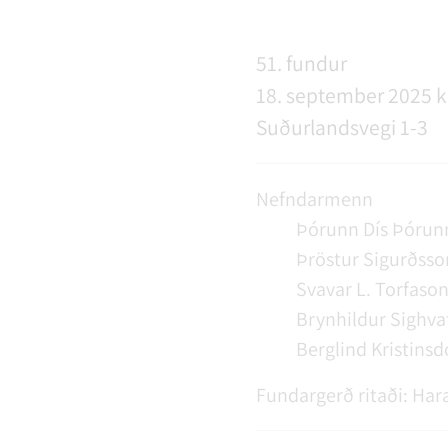
NÝIR ÍBÚAR
FERÐAÞJÓNUSTA
SAMSTARFSVERKEFNI
ÞJÓNUSTUMIÐSTÖÐ
FÉL
VER
VEI
51. fundur
18. september 2025 kl
MENNING
STARFSFÓLK RANGÁRÞINGS YTRA
Suðurlandsvegi 1-3
Nefndarmenn
Þórunn Dís Þórunn
Þröstur Sigurðsso
Svavar L. Torfaso
Brynhildur Sighva
Berglind Kristinsd
Fundargerð ritaði:
Hara