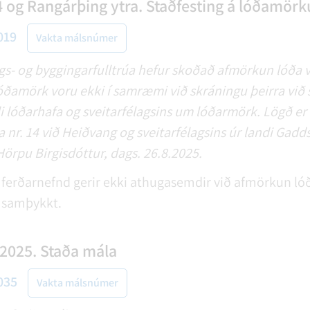
 og Rangárþing ytra. Staðfesting á lóðamör
019
Vakta málsnúmer
s- og byggingarfulltrúa hefur skoðað afmörkun lóða 
að lóðamörk voru ekki í samræmi við skráningu þeirra við
 lóðarhafa og sveitarfélagsins um lóðarmörk. Lögð er 
nr. 14 við Heiðvang og sveitarfélagsins úr landi Gadd
Hörpu Birgisdóttur, dags. 26.8.2025.
ferðarnefnd gerir ekki athugasemdir við afmörkun lóða
i samþykkt.
2025. Staða mála
035
Vakta málsnúmer