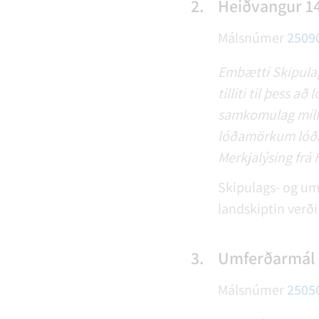
2.
Heiðvangur 14
Málsnúmer
2509
Embætti Skipulag
tilliti til þess 
samkomulag milli
lóðamörkum lóða 
Merkjalýsing frá 
Skipulags- og um
landskiptin verð
3.
Umferðarmál 
Málsnúmer
2505