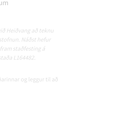
kum
við Heiðvang að teknu
 stofnun. Náðst hefur
fram staðfesting á
staða L164482.
rinnar og leggur til að