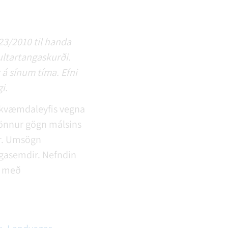
123/2010 til handa
ultartangaskurði.
á sínum tíma. Efni
i.
amkvæmdaleyfis vegna
önnur gögn málsins
r. Umsögn
ugasemdir. Nefndin
it með