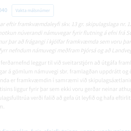
040
Vakta málsnúmer
r eftir framkvæmdaleyfi skv. 13 gr. skipulagslaga nr. 
 notkun núverandi námuvegar fyrir flutning á efni frá S
nur þar að frágangi í kjölfar framkvæmda sem voru þar 
ir fyrr nefndum námuvegi meðfram Þjórsá og að Landveg
ferðarnefnd leggur til við sveitarstjórn að útgáfa fr
ar á gömlum námuvegi sbr. framlagðan uppdrátt og 
enda er framkvæmdin í samræmi við skipulagsáætlani
isins liggur fyrir þar sem ekki voru gerðar neinar ath
ulagsfulltrúa verði falið að gefa út leyfið og hafa eftirl
m.