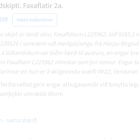
skipti. Faxaflatir 2a.
039
Vakta málsnúmer
 skipt úr landi sínu, Faxaflötum L225962, lóð 9185,1 m
L239526 í samræmi við merkjalýsingu frá Hörpu Birgisd
 á lóðamörkum var lóðin færð til austurs, en engar bre
n Faxaflatir L225962 minnkar sem því nemur. Engar br
arinnar en hún er á skilgreindu svæði VÞ22, Verslunar
ferðarnefnd gerir engar athugasemdir við breytta legu
n samþykki umrædd áform.
n - sama stærð