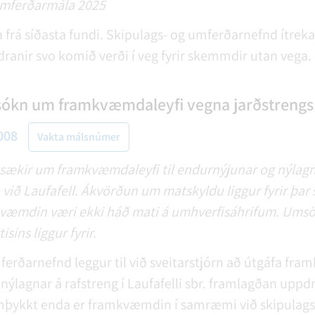
 umferðarmála 2025
a frá síðasta fundi. Skipulags- og umferðarnefnd ítre
ranir svo komið verði í veg fyrir skemmdir utan vega.
sókn um framkvæmdaleyfi vegna jarðstrengs
008
Vakta málsnúmer
 sækir um framkvæmdaleyfi til endurnýjunar og nýlagna
 við Laufafell. Ákvörðun um matskyldu liggur fyrir þa
mkvæmdin væri ekki háð mati á umhverfisáhrifum. Ums
sins liggur fyrir.
ferðarnefnd leggur til við sveitarstjórn að útgáfa fr
nýlagnar á rafstreng í Laufafelli sbr. framlagðan uppd
mþykkt enda er framkvæmdin í samræmi við skipulags