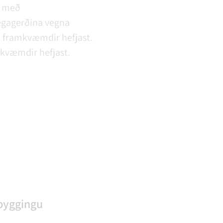
it með
egagerðina vegna
n framkvæmdir hefjast.
mkvæmdir hefjast.
byggingu