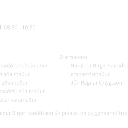
AGSÞJÓNUSTA
SLUN OG ÞJÓNUSTA
TUR
FUNDAGERÐIR
LAUS STÖRF
SORPHIRÐA
ÚTIVIST OG HEILSA
FUNDARSALIR
. 08:30 - 10:30
Starfsmenn
ardóttir
aðalmaður
Haraldur Birgir Haralds
n
aðalmaður
embættismaður
n
aðalmaður
Jón Ragnar Örlygsson
tsdóttir
aðalmaður
óttir
varamaður
ldur Birgir Haraldsson
Skipulags- og byggingarfulltrúi