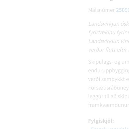
Málsnúmer
2509
Landsvirkjun óska
fyrirtækinu fyrir
Landsvirkjun vin
verður flutt eft
Skipulags- og um
enduruppbygging
verði samþykkt 
Forsætisráðuneyt
leggur til að skip
framkvæmdunu
Fylgiskjöl: