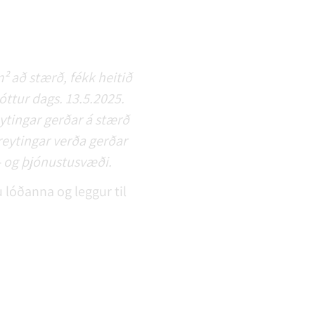
² að stærð, fékk heitið
óttur dags. 13.5.2025.
ytingar gerðar á stærð
eytingar verða gerðar
- og þjónustusvæði.
 lóðanna og leggur til