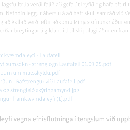
ulagsfulltrúa verði falið að gefa út leyfið og hafa eftirl
efndin leggur áherslu á að haft skuli samráð við V
og að kallað verði eftir aðkomu Minjastofnunar áður e
erðar breytingar á gildandi deiliskipulagi áður en fra
kvæmdaleyfi - Laufafell
isumsókn - strenglögn Laufafell 01.09.25.pdf
irspurn um matsskyldu.pdf
ðun - Rafstrengur við Laufafell.pdf
ða og strengleið skýringamynd.jpg
rengur framkævmdaleyfi (1).pdf
fi vegna efnisflutninga í tengslum við upp