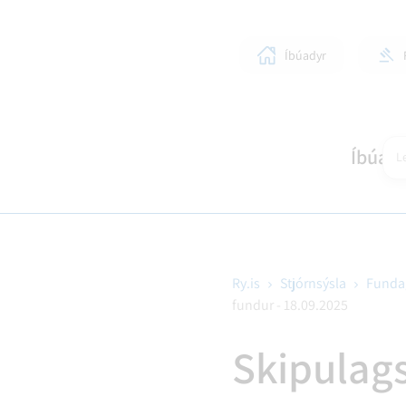
Íbúadyr
Íbúar
Le
Ry.is
Stjórnsýsla
Funda
fundur - 18.09.2025
SKÓLAR OG BÖRN
LÍFIÐ Í RANGÁRÞINGI YTRA
STJÓRNKERFI
SKIPULAGSMÁL
HEIM
SUN
BYG
Skipulag