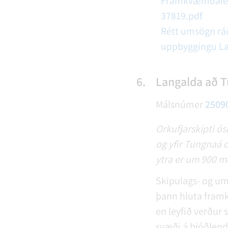
Framkvæmdaleyf
37819.pdf
Rétt umsögn ráð
uppbyggingu L
6.
Langalda að T
Málsnúmer
2509
Orkufjarskipti ós
og yfir Tungnaá 
ytra er um 900 me
Skipulags- og umf
þann hluta framk
en leyfið verður
svæði á þjóðlendu