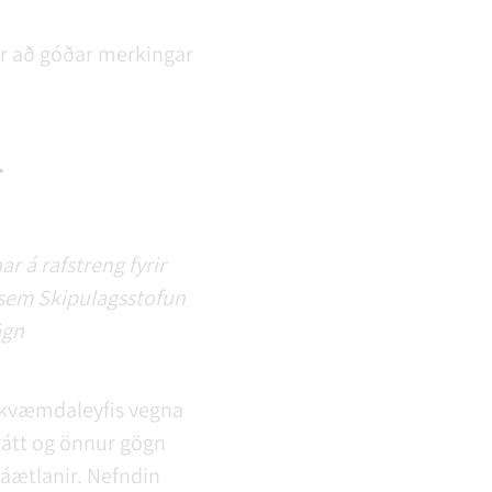
kar að góðar merkingar
.
r á rafstreng fyrir
r sem Skipulagsstofun
ögn
amkvæmdaleyfis vegna
rátt og önnur gögn
áætlanir. Nefndin