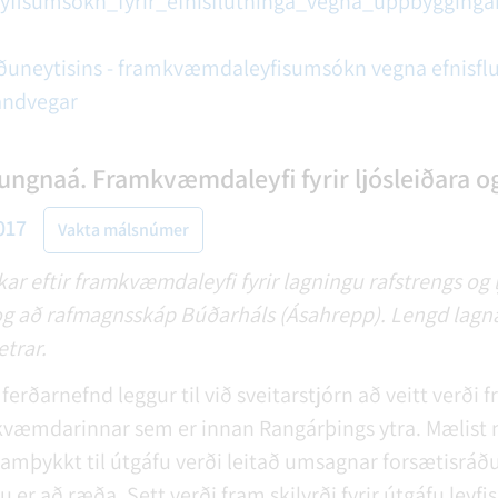
isumsókn_fyrir_efnisflutninga_vegna_uppbyggingar
uneytisins - framkvæmdaleyfisumsókn vegna efnisflut
andvegar
ungnaá. Framkvæmdaleyfi fyrir ljósleiðara og
017
Vakta málsnúmer
kar eftir framkvæmdaleyfi fyrir lagningu rafstrengs og 
og að rafmagnsskáp Búðarháls (Ásahrepp). Lengd lagn
trar.
erðarnefnd leggur til við sveitarstjórn að veitt verði
væmdarinnar sem er innan Rangárþings ytra. Mælist ne
 samþykkt til útgáfu verði leitað umsagnar forsætisrá
 er að ræða. Sett verði fram skilyrði fyrir útgáfu leyfis