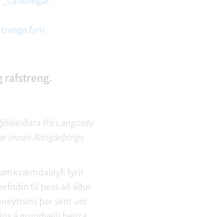
_Landvegar -
ninga fyrir
 rafstreng.
ljósleiðara frá Langöldu
ar innan Rangárþings
 framkvæmdaleyfi fyrir
fndin til þess að áður
ðuneytisins þar sem um
ins á grundvelli þeirra