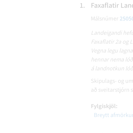
1.
Faxaflatir Land
Málsnúmer
2505
Landeigandi hefur
Faxaflatir 2a og 
Vegna legu lagna
hennar nema lóði
á landnotkun lóð
Skipulags- og um
að sveitarstjór
Fylgiskjöl:
Breytt afmörku