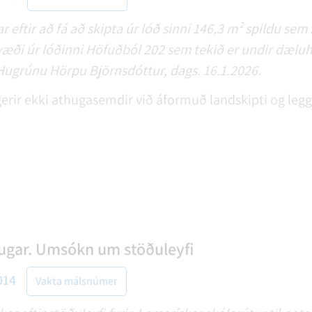
 eftir að fá að skipta úr lóð sinni 146,3 m² spildu sem
æði úr lóðinni Höfuðból 202 sem tekið er undir dæluhú
 Hugrúnu Hörpu Björnsdóttur, dags. 16.1.2026.
rir ekki athugasemdir við áformuð landskipti og leggu
gar. Umsókn um stöðuleyfi
014
Vakta málsnúmer