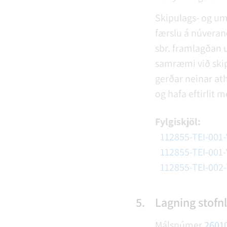
Skipulags- og um
færslu á núveran
sbr. framlagðan 
samræmi við skip
gerðar neinar ath
og hafa eftirli
Fylgiskjöl:
112855-TEI-001-
112855-TEI-001-
112855-TEI-002-
5.
Lagning stofnl
Málsnúmer
2601