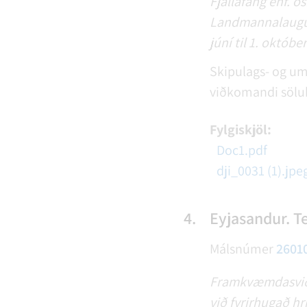
Fjallafang ehf. ós
Landmannalaugum 
júní til 1. októbe
Skipulags- og umf
viðkomandi sölu
Fylgiskjöl:
Doc1.pdf
dji_0031 (1).jpe
4.
Eyjasandur. Te
Málsnúmer
2601
Framkvæmdasvið ó
við fyrirhugað hr