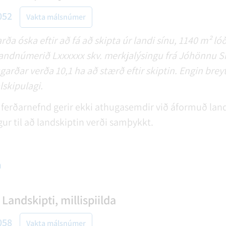
052
Vakta málsnúmer
a óska eftir að fá að skipta úr landi sínu, 1140 m² lóð
andnúmerið Lxxxxxx skv. merkjalýsingu frá Jóhönnu S
arðar verða 10,1 ha að stærð eftir skiptin. Engin brey
lskipulagi.
ferðarnefnd gerir ekki athugasemdir við áformuð land
ggur til að landskiptin verði samþykkt.
n
Landskipti, millispiilda
058
Vakta málsnúmer