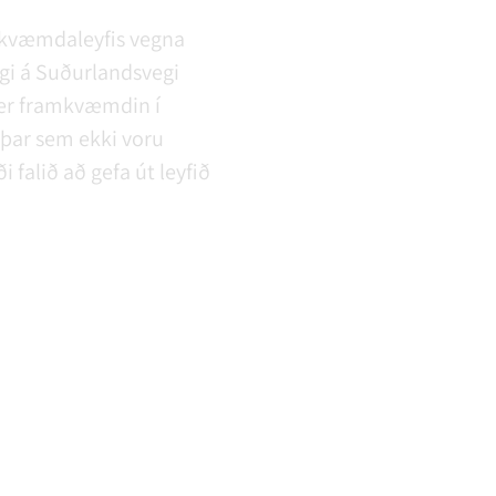
amkvæmdaleyfis vegna
gi á Suðurlandsvegi
 er framkvæmdin í
 þar sem ekki voru
 falið að gefa út leyfið