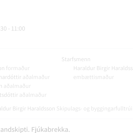
AGSÞJÓNUSTA
SLUN OG ÞJÓNUSTA
TUR
FUNDAGERÐIR
LAUS STÖRF
SORPHIRÐA
ÚTIVIST OG HEILSA
FUNDARSALIR
:30 - 11:00
Starfsmenn
on
formaður
Haraldur Birgir Haralds
ardóttir
aðalmaður
embættismaður
n
aðalmaður
tsdóttir
aðalmaður
ldur Birgir Haraldsson
Skipulags- og byggingarfulltrúi
andskipti. Fjúkabrekka.