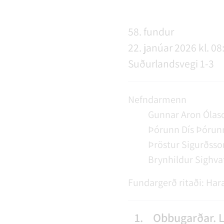
NÝIR ÍBÚAR
FERÐAÞJÓNUSTA
SAMSTARFSVERKEFNI
ÞJÓNUSTUMIÐSTÖÐ
FÉL
VER
VEI
58. fundur
22. janúar 2026 kl. 08
MENNING
STARFSFÓLK RANGÁRÞINGS YTRA
Suðurlandsvegi 1-3
Nefndarmenn
Gunnar Aron Ólas
Þórunn Dís Þórunn
Þröstur Sigurðsso
Brynhildur Sighva
Fundargerð ritaði:
Hara
1.
Obbugarðar. L