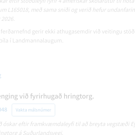
kar eftir stöðuleyfi fyrir 4 amerískar skólarútur til no
L165018, með sama sniði og verið hefur undanfarin ár
r 2026.
erðarnefnd gerir ekki athugasemdir við veitingu stöðul
bíla í Landmannalaugum.
g
nging við fyrirhugað hringtorg.
048
Vakta málsnúmer
skar eftir framkvæmdaleyfi til að breyta vegstæði E
ingtorg á Suðurlandsvegi.