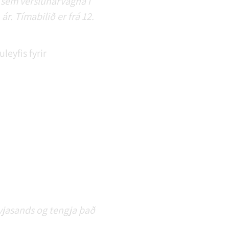
ta sem verslunarvagna í
. Tímabilið er frá 12.
eyfis fyrir
yjasands og tengja það