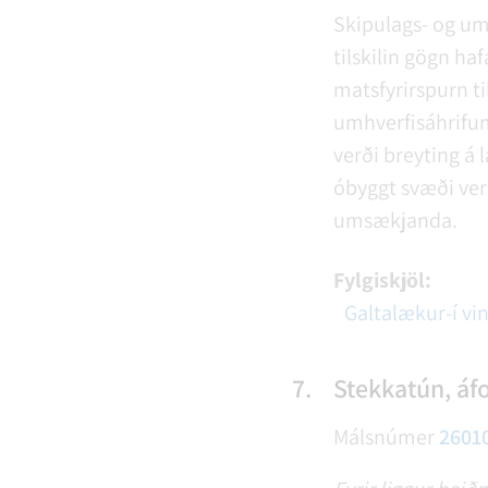
Skipulags- og um
tilskilin gögn ha
matsfyrirspurn 
umhverfisáhrifum,
verði breyting á 
óbyggt svæði ver
umsækjanda.
Fylgiskjöl:
Galtalækur-í vi
7.
Stekkatún, á
Málsnúmer
2601