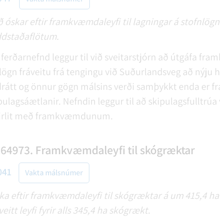
skar eftir framkvæmdaleyfi til lagningar á stofnlögn 
addstaðaflötum.
ferðarnefnd leggur til við sveitarstjórn að útgáfa fr
lögn fráveitu frá tengingu við Suðurlandsveg að nýju hr
rátt og önnur gögn málsins verði samþykkt enda er 
lagsáætlanir. Nefndin leggur til að skipulagsfulltrúa v
ftirlit með framkvæmdunum.
164973. Framkvæmdaleyfi til skógræktar
041
Vakta málsnúmer
a eftir framkvæmdaleyfi til skógræktar á um 415,4 ha 
eitt leyfi fyrir alls 345,4 ha skógrækt.