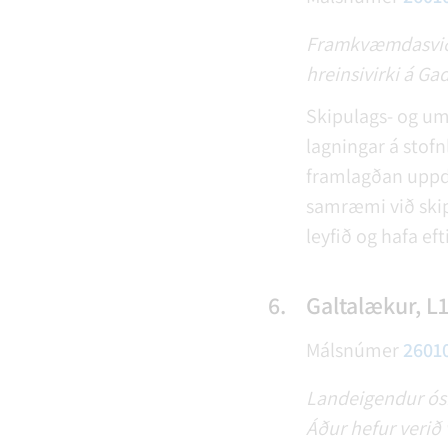
Framkvæmdasvið ó
hreinsivirki á G
Skipulags- og um
lagningar á stofn
framlagðan uppd
samræmi við skipu
leyfið og hafa e
6.
Galtalækur, L
Málsnúmer
2601
Landeigendur ósk
Áður hefur verið v