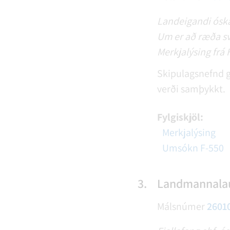
Landeigandi óskar
Um er að ræða sv
Merkjalýsing frá
Skipulagsnefnd ge
verði samþykkt.
Fylgiskjöl:
Merkjalýsing
Umsókn F-550
3.
Landmannalau
Málsnúmer
2601