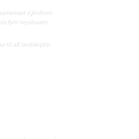
 sameinast á jörðinni.
s fyrir neysluvatn.
r til að landskiptin