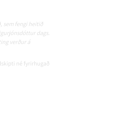
, sem fengi heitið
igurjónsdóttur dags.
ting verður á
skipti né fyrirhugað