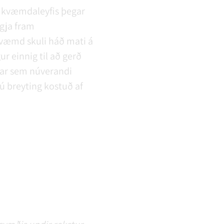
amkvæmdaleyfis þegar
ggja fram
væmd skuli háð mati á
r einnig til að gerð
 þar sem núverandi
ú breyting kostuð af