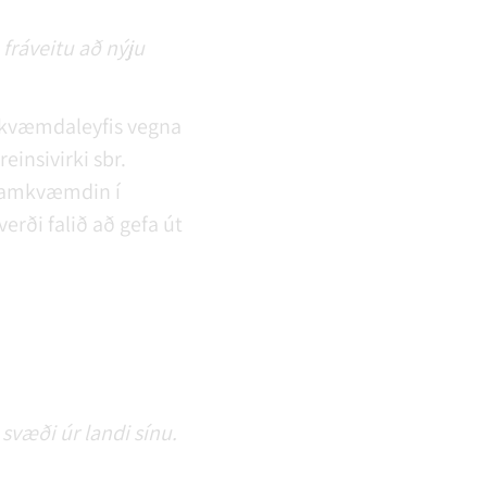
fráveitu að nýju
amkvæmdaleyfis vegna
einsivirki sbr.
framkvæmdin í
erði falið að gefa út
svæði úr landi sínu.