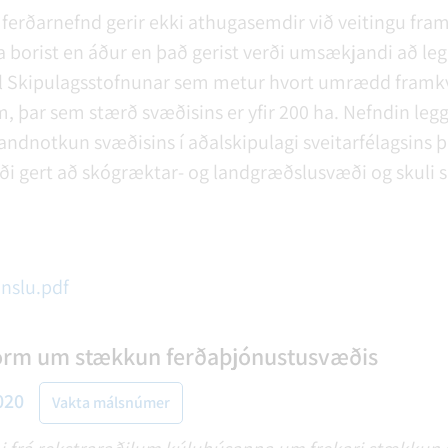
ferðarnefnd gerir ekki athugasemdir við veitingu fr
fa borist en áður en það gerist verði umsækjandi að le
til Skipulagsstofnunar sem metur hvort umrædd framk
 þar sem stærð svæðisins er yfir 200 ha. Nefndin leggu
landnotkun svæðisins í aðalskipulagi sveitarfélagsins
ði gert að skógræktar- og landgræðslusvæði og skuli s
nnslu.pdf
form um stækkun ferðaþjónustusvæðis
020
Vakta málsnúmer