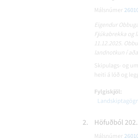
Málsnúmer
2601
Eigendur Obbugarð
Fjúkabrekka og l
11.12.2025. Obbug
landnotkun í aða
Skipulags- og um
heiti á lóð og le
Fylgiskjöl:
Landskiptagög
2.
Höfuðból 202. 
Málsnúmer
2601