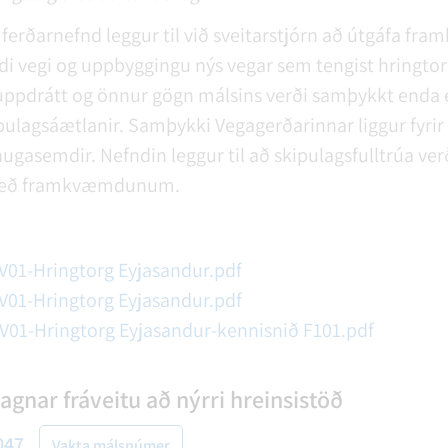
ferðarnefnd leggur til við sveitarstjórn að útgáfa fr
di vegi og uppbyggingu nýs vegar sem tengist hringtor
uppdrátt og önnur gögn málsins verði samþykkt enda
ulagsáætlanir. Samþykki Vegagerðarinnar liggur fyrir
ugasemdir. Nefndin leggur til að skipulagsfulltrúa verði
t með framkvæmdunum.
V01-Hringtorg Eyjasandur.pdf
V01-Hringtorg Eyjasandur.pdf
V01-Hringtorg Eyjasandur-kennisnið F101.pdf
agnar fráveitu að nýrri hreinsistöð
047
Vakta málsnúmer