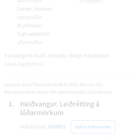
aðalmaður
Örlygsson
Sævar Jónsson
varamaður
Brynhildur
Sighvatsdóttir
aðalmaður
Fundargerð ritaði:
Haraldur Birgir Haraldsson
Skipulagsfulltrúi
Gunnar Aron Ólason boðaði forföll. Þórunn Dís
Þórunnardóttir tekur við sem formaður á fundinum.
1.
Heiðvangur. Leiðrétting á
lóðarmörkum
Málsnúmer
2410011
Vakta málsnúmer