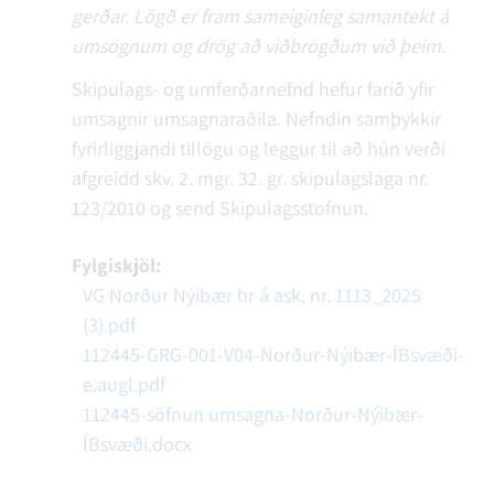
gerðar. Lögð er fram sameiginleg samantekt á
umsögnum og drög að viðbrögðum við þeim.
Skipulags- og umferðarnefnd hefur farið yfir
umsagnir umsagnaraðila. Nefndin samþykkir
fyrirliggjandi tillögu og leggur til að hún verði
afgreidd skv. 2. mgr. 32. gr. skipulagslaga nr.
123/2010 og send Skipulagsstofnun.
Fylgiskjöl:
VG Norður Nýibær br á ask, nr. 1113_2025
(3).pdf
112445-GRG-001-V04-Norður-Nýibær-ÍBsvæði-
e.augl.pdf
112445-söfnun umsagna-Norður-Nýibær-
ÍBsvæði.docx