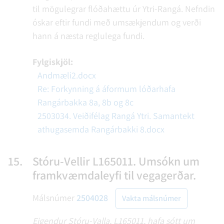
til mögulegrar flóðahættu úr Ytri-Rangá. Nefndin
óskar eftir fundi með umsækjendum og verði
hann á næsta reglulega fundi.
Fylgiskjöl:
Andmæli2.docx
Re: Forkynning á áformum lóðarhafa
Rangárbakka 8a, 8b og 8c
2503034. Veiðifélag Rangá Ytri. Samantekt
athugasemda Rangárbakki 8.docx
15.
Stóru-Vellir L165011. Umsókn um
framkvæmdaleyfi til vegagerðar.
Málsnúmer
2504028
Vakta málsnúmer
Eigendur Stóru-Valla, L165011, hafa sótt um