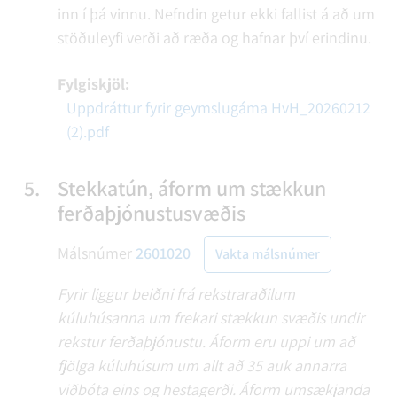
inn í þá vinnu. Nefndin getur ekki fallist á að um
stöðuleyfi verði að ræða og hafnar því erindinu.
Fylgiskjöl:
Uppdráttur fyrir geymslugáma HvH_20260212
(2).pdf
5.
Stekkatún, áform um stækkun
ferðaþjónustusvæðis
Málsnúmer
2601020
Vakta málsnúmer
Fyrir liggur beiðni frá rekstraraðilum
kúluhúsanna um frekari stækkun svæðis undir
rekstur ferðaþjónustu. Áform eru uppi um að
fjölga kúluhúsum um allt að 35 auk annarra
viðbóta eins og hestagerði. Áform umsækjanda