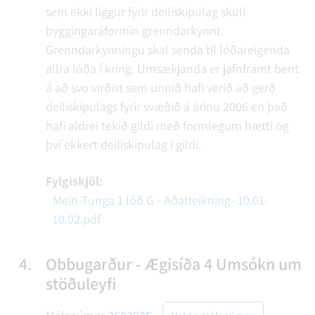
sem ekki liggur fyrir deiliskipulag skuli
byggingaráformin grenndarkynnt.
Grenndarkynningu skal senda til lóðareigenda
allra lóða í kring. Umsækjanda er jafnframt bent
á að svo virðist sem unnið hafi verið að gerð
deiliskipulags fyrir svæðið á árinu 2006 en það
hafi aldrei tekið gildi með formlegum hætti og
því ekkert deiliskipulag í gildi.
Fylgiskjöl:
Meiri-Tunga 1 lóð G - Aðalteikning- 10.01-
10.02.pdf
4.
Obbugarður - Ægisíða 4 Umsókn um
stöðuleyfi