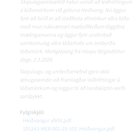
Skipulagsembættið hefur unnið að leiðréttingum
á lóðamörkum við götuna Heiðvang. Nú liggur
fyrir að búið er að staðfesta afmörkun allra lóða
með mun nákvæmari mæliaðferðum löggiltra
mælingamanna og liggur fyrir undirritað
samkomulag allra lóðarhafa um innbyrðis
lóðamörk. Merkjalýsing frá Hörpu Birgisdóttur
dags. 3.3.2026.
Skipulags- og umferðarnefnd gerir ekki
athugasemdir við framlagðar leiðréttingar á
lóðamörkum og leggur til að landskiptin verði
samþykkt.
Fylgiskjöl:
Heiðvangur yfirlit.pdf
105243-MER-001-29-V01-Heiðvangur.pdf