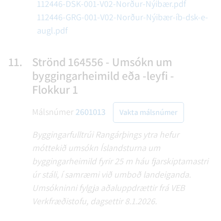
112446-DSK-001-V02-Norður-Nýibær.pdf
112446-GRG-001-V02-Norður-Nýibær-íb-dsk-e-
augl.pdf
11.
Strönd 164556 - Umsókn um
byggingarheimild eða -leyfi -
Flokkur 1
Málsnúmer
2601013
Vakta málsnúmer
Byggingarfulltrúi Rangárþings ytra hefur
móttekið umsókn Íslandsturna um
byggingarheimild fyrir 25 m háu fjarskiptamastri
úr stáli, í samræmi við umboð landeiganda.
Umsókninni fylgja aðaluppdrættir frá VEB
Verkfræðistofu, dagsettir 8.1.2026.