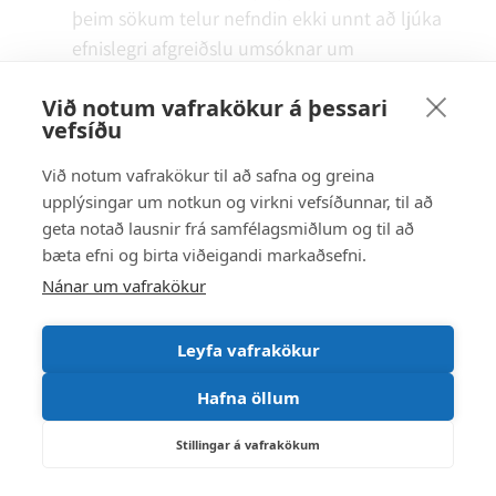
þeim sökum telur nefndin ekki unnt að ljúka
efnislegri afgreiðslu umsóknar um
framkvæmdaleyfi á þessu stigi.
Við notum vafrakökur á þessari
vefsíðu
Umsókn um framkvæmdaleyfi er tekin til
umfjöllunar en afgreiðslu hennar er frestað þar
Við notum vafrakökur til að safna og greina
til skýrt liggur fyrir nauðsynleg breyting á
upplýsingar um notkun og virkni vefsíðunnar, til að
aðalskipulagi og eftir atvikum nánari
geta notað lausnir frá samfélagsmiðlum og til að
bæta efni og birta viðeigandi markaðsefni.
skipulagsheimildir. Nefndin felur
Nánar um vafrakökur
skipulagsfulltrúa að undirbúa meðferð um
breytingu á aðalskipulagi vegna vegstæðis og
leggja fram tillögu um næstu skref í málinu í
Leyfa vafrakökur
samræmi við lögbundið ferli. Nefndin leggur ríka
Hafna öllum
áherslu á að ítrasta samráðs verði gætt áður en
tekin verður efnisleg afstaða til
Stillingar á vafrakökum
skipulagsbreytingar og/eða leyfisveitinga, bæði