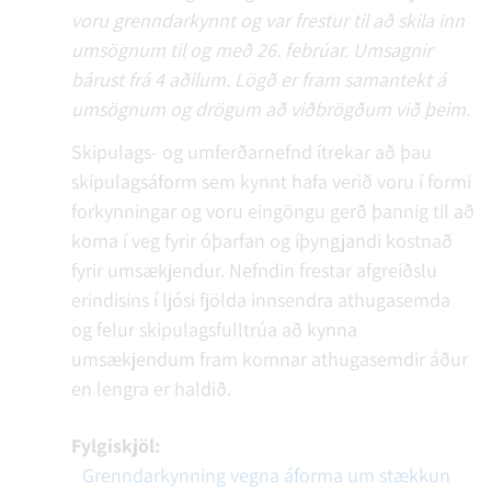
voru grenndarkynnt og var frestur til að skila inn
umsögnum til og með 26. febrúar. Umsagnir
bárust frá 4 aðilum. Lögð er fram samantekt á
umsögnum og drögum að viðbrögðum við þeim.
Skipulags- og umferðarnefnd ítrekar að þau
skipulagsáform sem kynnt hafa verið voru í formi
forkynningar og voru eingöngu gerð þannig til að
koma í veg fyrir óþarfan og íþyngjandi kostnað
fyrir umsækjendur. Nefndin frestar afgreiðslu
erindisins í ljósi fjölda innsendra athugasemda
og felur skipulagsfulltrúa að kynna
umsækjendum fram komnar athugasemdir áður
en lengra er haldið.
Fylgiskjöl:
Grenndarkynning vegna áforma um stækkun