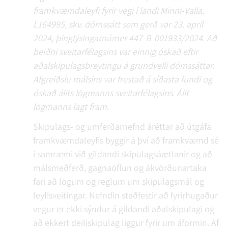
framkvæmdaleyfi fyrir vegi í landi Minni-Valla,
L164995, skv. dómssátt sem gerð var 23. apríl
2024, þinglýsingarnúmer 447-B-001933/2024. Að
beiðni sveitarfélagsins var einnig óskað eftir
aðalskipulagsbreytingu á grundvelli dómssáttar.
Afgreiðslu málsins var frestað á síðasta fundi og
óskað álits lögmanns sveitarfélagsins. Álit
lögmanns lagt fram.
Skipulags- og umferðarnefnd áréttar að útgáfa
framkvæmdaleyfis byggir á því að framkvæmd sé
í samræmi við gildandi skipulagsáætlanir og að
málsmeðferð, gagnaöflun og ákvörðunartaka
fari að lögum og reglum um skipulagsmál og
leyfisveitingar. Nefndin staðfestir að fyrirhugaður
vegur er ekki sýndur á gildandi aðalskipulagi og
að ekkert deiliskipulag liggur fyrir um áformin. Af