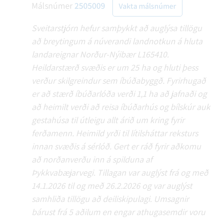
Málsnúmer
2505009
Vakta málsnúmer
Sveitarstjórn hefur samþykkt að auglýsa tillögu
að breytingum á núverandi landnotkun á hluta
landareignar Norður-Nýibær L165410.
Heildarstærð svæðis er um 25 ha og hluti þess
verður skilgreindur sem íbúðabyggð. Fyrirhugað
er að stærð íbúðarlóða verði 1,1 ha að jafnaði og
að heimilt verði að reisa íbúðarhús og bílskúr auk
gestahúsa til útleigu allt árið um kring fyrir
ferðamenn. Heimild yrði til lítilsháttar reksturs
innan svæðis á sérlóð. Gert er ráð fyrir aðkomu
að norðanverðu inn á spilduna af
Þykkvabæjarvegi. Tillagan var auglýst frá og með
14.1.2026 til og með 26.2.2026 og var auglýst
samhliða tillögu að deiliskipulagi. Umsagnir
bárust frá 5 aðilum en engar athugasemdir voru