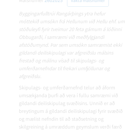
Málsnúmer
2602025
Vakta málsnúmer
Byggingarfulltrúi Rangárþings ytra hefur
móttekið umsókn frá Hellunum við Hellu ehf. um
stöðuleyfi fyrir tveimur 20 feta gámum á lóðinni
Obbugarði, í samræmi við meðfylgjandi
afstöðumynd. Þar sem umsókn samræmist ekki
gildandi deiliskipulagi var afgreiðslu málsins
frestað og málinu vísað til skipulags- og
umferðarnefndar til frekari umfjöllunar og
afgreiðslu.
Skipulags- og umferðarnefnd telur að áform
umsækjanda þurfi að vera í fullu samræmi við
gildandi deiliskipulag svæðisins. Unnið er að
breytingum á gildandi deiliskipulagi fyrir svæðið
og mælist nefndin til að staðsetning og
skilgreining á umræddum geymslum verði færð