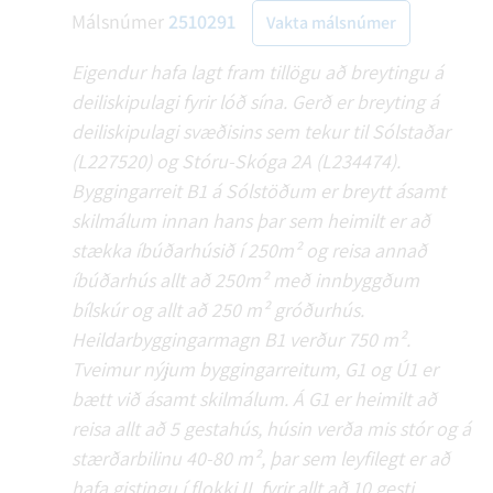
Málsnúmer
2510291
Vakta málsnúmer
Eigendur hafa lagt fram tillögu að breytingu á
deiliskipulagi fyrir lóð sína. Gerð er breyting á
deiliskipulagi svæðisins sem tekur til Sólstaðar
(L227520) og Stóru-Skóga 2A (L234474).
Byggingarreit B1 á Sólstöðum er breytt ásamt
skilmálum innan hans þar sem heimilt er að
stækka íbúðarhúsið í 250m² og reisa annað
íbúðarhús allt að 250m² með innbyggðum
bílskúr og allt að 250 m² gróðurhús.
Heildarbyggingarmagn B1 verður 750 m².
Tveimur nýjum byggingarreitum, G1 og Ú1 er
bætt við ásamt skilmálum. Á G1 er heimilt að
reisa allt að 5 gestahús, húsin verða mis stór og á
stærðarbilinu 40-80 m², þar sem leyfilegt er að
hafa gistingu í flokki II, fyrir allt að 10 gesti.