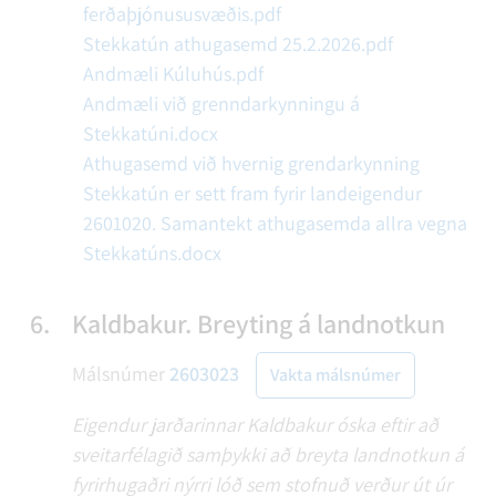
ferðaþjónususvæðis.pdf
Stekkatún athugasemd 25.2.2026.pdf
Andmæli Kúluhús.pdf
Andmæli við grenndarkynningu á
Stekkatúni.docx
Athugasemd við hvernig grendarkynning
Stekkatún er sett fram fyrir landeigendur
2601020. Samantekt athugasemda allra vegna
Stekkatúns.docx
6.
Kaldbakur. Breyting á landnotkun
Málsnúmer
2603023
Vakta málsnúmer
Eigendur jarðarinnar Kaldbakur óska eftir að
sveitarfélagið samþykki að breyta landnotkun á
fyrirhugaðri nýrri lóð sem stofnuð verður út úr