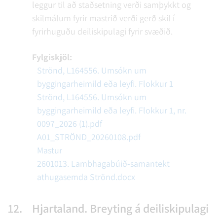
leggur til að staðsetning verði samþykkt og
skilmálum fyrir mastrið verði gerð skil í
fyrirhuguðu deiliskipulagi fyrir svæðið.
Fylgiskjöl:
Strönd, L164556. Umsókn um
byggingarheimild eða leyfi. Flokkur 1
Strönd, L164556. Umsókn um
byggingarheimild eða leyfi. Flokkur 1, nr.
0097_2026 (1).pdf
A01_STRÖND_20260108.pdf
Mastur
2601013. Lambhagabúið-samantekt
athugasemda Strönd.docx
12.
Hjartaland. Breyting á deiliskipulagi