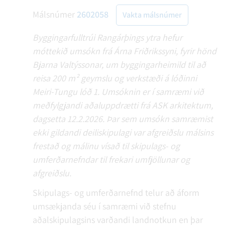
Málsnúmer
2602058
Vakta málsnúmer
Byggingarfulltrúi Rangárþings ytra hefur
móttekið umsókn frá Árna Friðrikssyni, fyrir hönd
Bjarna Valtýssonar, um byggingarheimild til að
reisa 200 m² geymslu og verkstæði á lóðinni
Meiri-Tungu lóð 1. Umsóknin er í samræmi við
meðfylgjandi aðaluppdrætti frá ASK arkitektum,
dagsetta 12.2.2026. Þar sem umsókn samræmist
ekki gildandi deiliskipulagi var afgreiðslu málsins
frestað og málinu vísað til skipulags- og
umferðarnefndar til frekari umfjöllunar og
afgreiðslu.
Skipulags- og umferðarnefnd telur að áform
umsækjanda séu í samræmi við stefnu
aðalskipulagsins varðandi landnotkun en þar