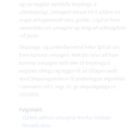
og var auglýst samhliða breytingu á
aðalskipulagi. Umsagnir bárust frá 5 aðilum en
engar athugasemdir voru gerðar. Lögð er fram
samantekt um umsagnir og drög að viðbrögðum
við þeim.
Skipulags- og umferðarnefnd hefur fjallað um
fram komnar umsagnir. Nefndin telur að fram
komnar umsagnir leiði ekki til breytinga á
auglýstri tillögu og leggur til að tillagan verði
send Skipulagsstofnun til endanlegrar afgreiðslu
í samræmi við 1. mgr. 42. gr. skipulagslaga nr.
123/2010.
Fylgiskjöl:
112445-söfnun umsagna-Norður-Nýibær-
ÍBsvæði.docx