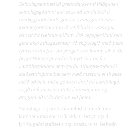
Skipulagsembættið grenndarkynnti tillöguna í
skipulagsgáttinni auk þess að senda bréf á
nærliggjandi landeigendur. Umsagnarfrestur
kynningarinnar rann út 24.febrúar. Umsagnir
bárust frá tveimur aðilum. Frá Vegagerðinni sem
gerir ekki athugasemdir við skipulagið með þeim
fyrirvara um þær breytingar sem kunnu að verða
þegar Hringvegi verður breytt í 2 1 og frá
Lambhagabúinu sem gerðu athugasemdir við
staðsetninguna þar sem hæð masturs er til þess
fallið að hafa mikil sjónræn áhrif frá Lambhaga.
Lögð er fram samantekt á umsögnum og
drögum að viðbrögðum við þeim.
Skipulags- og umferðarnefnd telur að fram
komnar umsagnir leiði ekki til breytinga á
fyrirhugaðri staðsetningu mastursins. Nefndin