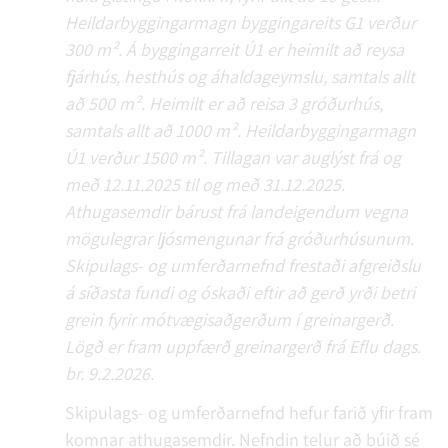
Heildarbyggingarmagn byggingareits G1 verður
300 m². Á byggingarreit Ú1 er heimilt að reysa
fjárhús, hesthús og áhaldageymslu, samtals allt
að 500 m². Heimilt er að reisa 3 gróðurhús,
samtals allt að 1000 m². Heildarbyggingarmagn
Ú1 verður 1500 m². Tillagan var auglýst frá og
með 12.11.2025 til og með 31.12.2025.
Athugasemdir bárust frá landeigendum vegna
mögulegrar ljósmengunar frá gróðurhúsunum.
Skipulags- og umferðarnefnd frestaði afgreiðslu
á síðasta fundi og óskaði eftir að gerð yrði betri
grein fyrir mótvægisaðgerðum í greinargerð.
Lögð er fram uppfærð greinargerð frá Eflu dags.
br. 9.2.2026.
Skipulags- og umferðarnefnd hefur farið yfir fram
komnar athugasemdir. Nefndin telur að búið sé