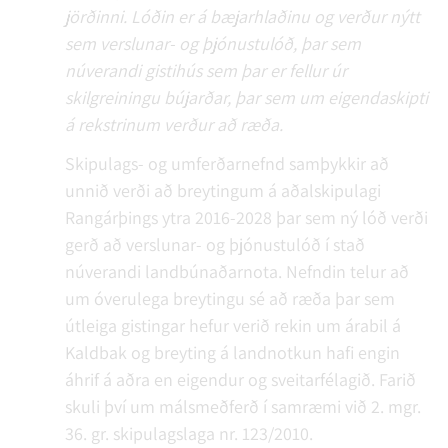
jörðinni. Lóðin er á bæjarhlaðinu og verður nýtt
sem verslunar- og þjónustulóð, þar sem
núverandi gistihús sem þar er fellur úr
skilgreiningu bújarðar, þar sem um eigendaskipti
á rekstrinum verður að ræða.
Skipulags- og umferðarnefnd samþykkir að
unnið verði að breytingum á aðalskipulagi
Rangárþings ytra 2016-2028 þar sem ný lóð verði
gerð að verslunar- og þjónustulóð í stað
núverandi landbúnaðarnota. Nefndin telur að
um óverulega breytingu sé að ræða þar sem
útleiga gistingar hefur verið rekin um árabil á
Kaldbak og breyting á landnotkun hafi engin
áhrif á aðra en eigendur og sveitarfélagið. Farið
skuli því um málsmeðferð í samræmi við 2. mgr.
36. gr. skipulagslaga nr. 123/2010.