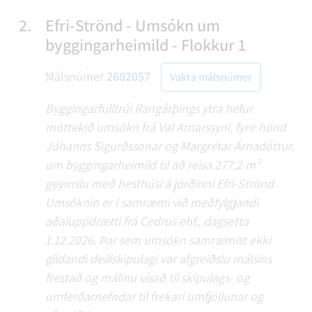
2.
Efri-Strönd - Umsókn um
byggingarheimild - Flokkur 1
Málsnúmer
2602057
Vakta málsnúmer
Byggingarfulltrúi Rangárþings ytra hefur
móttekið umsókn frá Val Arnarssyni, fyrir hönd
Jóhanns Sigurðssonar og Margrétar Árnadóttur,
um byggingarheimild til að reisa 277,2 m²
geymslu með hesthúsi á jörðinni Efri-Strönd.
Umsóknin er í samræmi við meðfylgjandi
aðaluppdrætti frá Cedrus ehf., dagsetta
1.12.2026. Þar sem umsókn samræmist ekki
gildandi deiliskipulagi var afgreiðslu málsins
frestað og málinu vísað til skipulags- og
umferðarnefndar til frekari umfjöllunar og