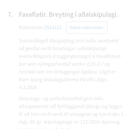
7.
Faxaflatir. Breyting í aðalskipulagi.
Málsnúmer
2512122
Vakta málsnúmer
Sveitarfélagið Rangárþing ytra hefur samþykkt
að gerðar verði breytingar í aðalskipulagi
sveitarfélagsins á byggingarmagni á Faxaflötum
þar sem nýtingarhlutfall verður 0,15-0,7 og
heimild sett inn til byggingar kjallara. Lögð er
fram lýsing skipulagsáforma frá Eflu dags.
4.3.2026.
Skipulags- og umferðarnefnd gerir ekki
athugasemdir við fyrirliggjandi lýsingu og leggur
til að hún verði send til umsagnar og kynnt skv. 1.
mgr. 30. gr. skipulagslaga nr. 123/2010. Kynning