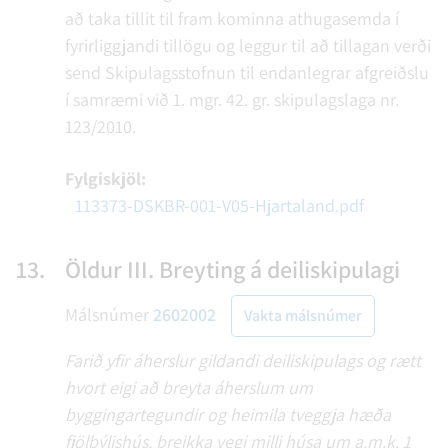
að taka tillit til fram kominna athugasemda í
fyrirliggjandi tillögu og leggur til að tillagan verði
send Skipulagsstofnun til endanlegrar afgreiðslu
í samræmi við 1. mgr. 42. gr. skipulagslaga nr.
123/2010.
Fylgiskjöl:
113373-DSKBR-001-V05-Hjartaland.pdf
13.
Öldur III. Breyting á deiliskipulagi
Málsnúmer
2602002
Vakta málsnúmer
Farið yfir áherslur gildandi deiliskipulags og rætt
hvort eigi að breyta áherslum um
byggingartegundir og heimila tveggja hæða
fjölbýlishús, breikka vegi milli húsa um a.m.k. 1