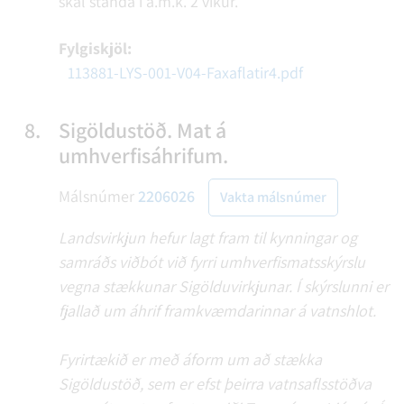
skal standa í a.m.k. 2 vikur.
Fylgiskjöl:
113881-LYS-001-V04-Faxaflatir4.pdf
8.
Sigöldustöð. Mat á
umhverfisáhrifum.
Málsnúmer
2206026
Vakta málsnúmer
Landsvirkjun hefur lagt fram til kynningar og
samráðs viðbót við fyrri umhverfismatsskýrslu
vegna stækkunar Sigölduvirkjunar. Í skýrslunni er
fjallað um áhrif framkvæmdarinnar á vatnshlot.
Fyrirtækið er með áform um að stækka
Sigöldustöð, sem er efst þeirra vatnsaflsstöðva