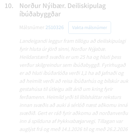
10.
Norður Nýibær. Deiliskipulag
íbúðabyggðar
Málsnúmer
2510326
Vakta málsnúmer
Landeigandi leggur fram tillögu að deiliskipulagi
fyrir hluta úr jörð sinni, Norður Nýjabæ.
Heildarstærð svæðis er um 25 ha og hluti þess
verður skilgreindur sem íbúðabyggð. Fyrirhugað
er að hluti íbúðarlóða verði 1,1 ha að jafnaði og
að heimilt verði að reisa íbúðarhús og bílskúr auk
gestahúsa til útleigu allt árið um kring fyrir
ferðamenn. Heimild yrði til lítilsháttar reksturs
innan svæðis að auki á sérlóð næst aðkomu inná
svæðið. Gert er ráð fyrir aðkomu að norðanverðu
inn á spilduna af Þykkvabæjarvegi. Tillagan var
auglýst frá og með 14.1.2026 til og með 26.2.2026