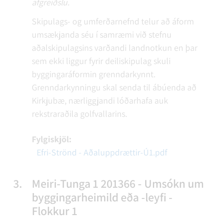
afgreiðslu.
Skipulags- og umferðarnefnd telur að áform
umsækjanda séu í samræmi við stefnu
aðalskipulagsins varðandi landnotkun en þar
sem ekki liggur fyrir deiliskipulag skuli
byggingaráformin grenndarkynnt.
Grenndarkynningu skal senda til ábúenda að
Kirkjubæ, nærliggjandi lóðarhafa auk
rekstraraðila golfvallarins.
Fylgiskjöl:
Efri-Strönd - Aðaluppdrættir-Ú1.pdf
3.
Meiri-Tunga 1 201366 - Umsókn um
byggingarheimild eða -leyfi -
Flokkur 1