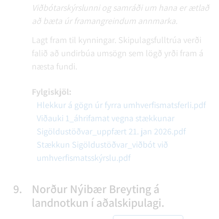
Viðbótarskýrslunni og samráði um hana er ætlað
að bæta úr framangreindum annmarka.
Lagt fram til kynningar. Skipulagsfulltrúa verði
falið að undirbúa umsögn sem lögð yrði fram á
næsta fundi.
Fylgiskjöl:
Hlekkur á gögn úr fyrra umhverfismatsferli.pdf
Viðauki 1_áhrifamat vegna stækkunar
Sigöldustöðvar_uppfært 21. jan 2026.pdf
Stækkun Sigöldustöðvar_viðbót við
umhverfismatsskýrslu.pdf
9.
Norður Nýibær Breyting á
landnotkun í aðalskipulagi.