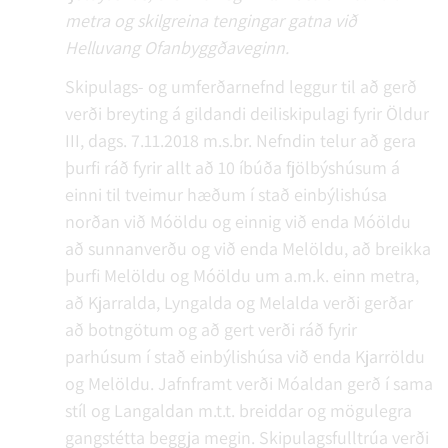
metra og skilgreina tengingar gatna við
Helluvang Ofanbyggðaveginn.
Skipulags- og umferðarnefnd leggur til að gerð
verði breyting á gildandi deiliskipulagi fyrir Öldur
III, dags. 7.11.2018 m.s.br. Nefndin telur að gera
þurfi ráð fyrir allt að 10 íbúða fjölbýshúsum á
einni til tveimur hæðum í stað einbýlishúsa
norðan við Móöldu og einnig við enda Móöldu
að sunnanverðu og við enda Melöldu, að breikka
þurfi Melöldu og Móöldu um a.m.k. einn metra,
að Kjarralda, Lyngalda og Melalda verði gerðar
að botngötum og að gert verði ráð fyrir
parhúsum í stað einbýlishúsa við enda Kjarröldu
og Melöldu. Jafnframt verði Móaldan gerð í sama
stíl og Langaldan m.t.t. breiddar og mögulegra
gangstétta beggja megin. Skipulagsfulltrúa verði