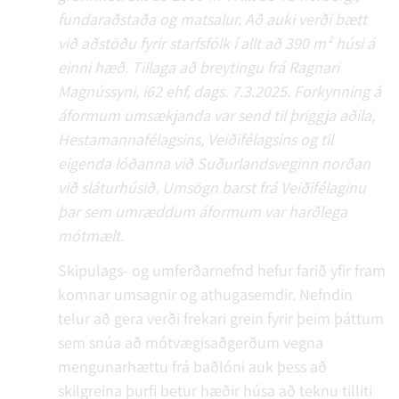
fundaraðstaða og matsalur. Að auki verði bætt
við aðstöðu fyrir starfsfólk í allt að 390 m² húsi á
einni hæð. Tillaga að breytingu frá Ragnari
Magnússyni, i62 ehf, dags. 7.3.2025. Forkynning á
áformum umsækjanda var send til þriggja aðila,
Hestamannafélagsins, Veiðifélagsins og til
eigenda lóðanna við Suðurlandsveginn norðan
við sláturhúsið. Umsögn barst frá Veiðifélaginu
þar sem umræddum áformum var harðlega
mótmælt.
Skipulags- og umferðarnefnd hefur farið yfir fram
komnar umsagnir og athugasemdir. Nefndin
telur að gera verði frekari grein fyrir þeim þáttum
sem snúa að mótvægisaðgerðum vegna
mengunarhættu frá baðlóni auk þess að
skilgreina þurfi betur hæðir húsa að teknu tilliti