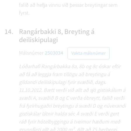
falið að hefja vinnu við þessar breytingar sem
fyrst.
14.
Rangárbakki 8, Breyting á
deiliskipulagi
Málsnúmer
2503034
Vakta málsnúmer
Lóðarhafi Rangárbakka 8a, 8b og 8c óskar eftir
að fá að leggja fram tillögu að breytingu á
gildandi deiliskipulagi fyrir svæðið, dags.
11.10.2012. Bætt verði við allt að sjö gistiskálum á
svæði A, svæðið B og C verða óbreytt, fallið verði
frá fyrirhugaðri breytingu á svæði D og núverandi
gistiskálar látnir halda sér. Á svæði E verði gert
ráð fyrir hótelbyggingu á tveimur hæðum með
grunnfleti allt að 2000 m². Allt að 75 herbergi,