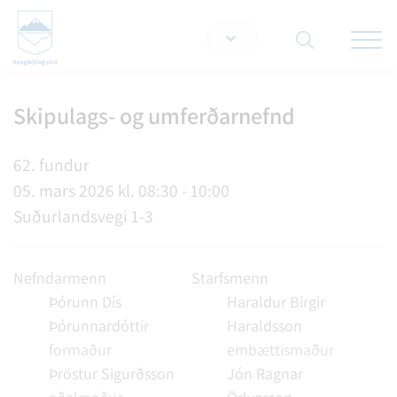
Opna/lo
snjallt
Skipulags- og umferðarnefnd
Leita á vef
62. fundur
05. mars 2026 kl. 08:30 - 10:00
Suðurlandsvegi 1-3
Nefndarmenn
Starfsmenn
Þórunn Dís
Haraldur Birgir
Þórunnardóttir
Haraldsson
formaður
embættismaður
Þröstur Sigurðsson
Jón Ragnar