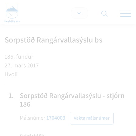
Opna/lo
snjallt
Sorpstöð Rangárvallasýslu bs
Leita á vef
186. fundur
27. mars 2017
Hvoli
1.
Sorpstöð Rangárvallasýslu - stjórn
186
Málsnúmer
1704003
Vakta málsnúmer