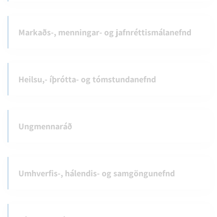
Markaðs-, menningar- og jafnréttismálanefnd
Heilsu,- íþrótta- og tómstundanefnd
Ungmennaráð
Umhverfis-, hálendis- og samgöngunefnd