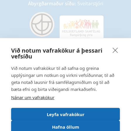
Ábyrgðarmaður síðu:
Sveitarstjóri
Við notum vafrakökur á þessari
vefsíðu
Starfsmannavefur
Hafðu samband
Við notum vafrakökur til að safna og greina
upplýsingar um notkun og virkni vefsíðunnar, til að
Ritstjórnarstefna
geta notað lausnir frá samfélagsmiðlum og til að
bæta efni og birta viðeigandi markaðsefni.
Fylgstu með á Facebook
Nánar um vafrakökur
Leyfa vafrakökur
Hafna öllum