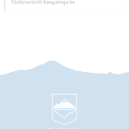
Tónlistarskóli Rangæinga bs