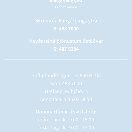
Skrifstofa Rangárþings ytra
S: 488 7000
Neyðarsími þjónustumiðstöðvar
S: 487 5284
Suðurlandsvegur 1-3, 850 Hella
Sími:
488 7000
Netfang: ry(hjá)ry.is
Kennitala: 520602-3050
Opnunartímar á skrifstofu:
mán. - fim. kl. 9:00 - 15:00
föstudaga kl. 9:00 - 12:00