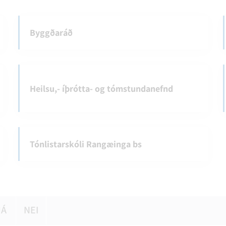
Byggðaráð
Heilsu,- íþrótta- og tómstundanefnd
Tónlistarskóli Rangæinga bs
JÁ
NEI