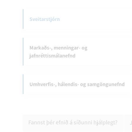
Sveitarstjórn
Markaðs-, menningar- og
jafnréttismálanefnd
Umhverfis-, hálendis- og samgöngunefnd
Fannst þér efnið á síðunni hjálplegt?