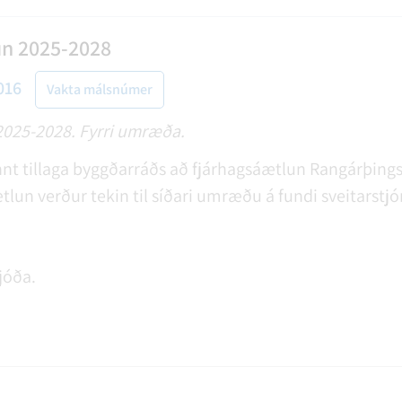
un 2025-2028
016
Vakta málsnúmer
2025-2028. Fyrri umræða.
t tillaga byggðarráðs að fjárhagsáætlun Rangárþings y
lun verður tekin til síðari umræðu á fundi sveitarstjó
jóða.