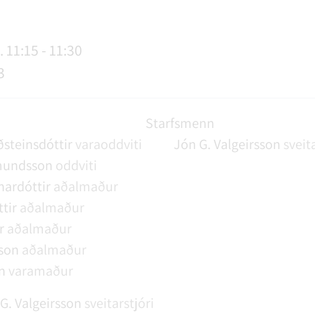
AGSÞJÓNUSTA
SLUN OG ÞJÓNUSTA
TUR
FUNDAGERÐIR
LAUS STÖRF
SORPHIRÐA
ÚTIVIST OG HEILSA
FUNDARSALIR
 11:15 - 11:30
3
Starfsmenn
steinsdóttir
varaoddviti
Jón G. Valgeirsson
sveit
mundsson
oddviti
ardóttir
aðalmaður
tir
aðalmaður
r
aðalmaður
sson
aðalmaður
n
varamaður
G. Valgeirsson
sveitarstjóri