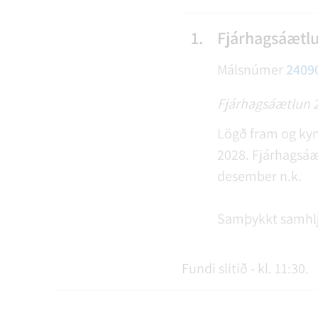
1.
Fjárhagsáætl
Málsnúmer
2409
Fjárhagsáætlun 
Lögð fram og kynn
2028. Fjárhagsáæt
desember n.k.
Samþykkt samhl
Fundi slitið - kl. 11:30.