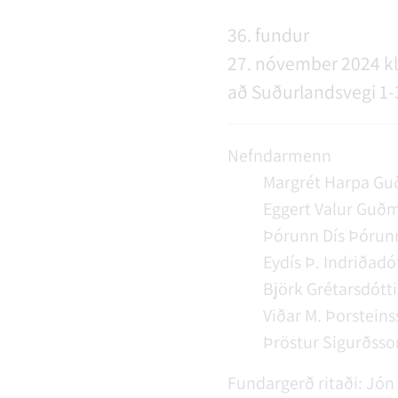
NÝIR ÍBÚAR
FERÐAÞJÓNUSTA
SAMSTARFSVERKEFNI
ÞJÓNUSTUMIÐSTÖÐ
FÉL
VER
VEI
36. fundur
27. nóvember 2024 kl.
að Suðurlandsvegi 1-
MENNING
STARFSFÓLK RANGÁRÞINGS YTRA
Nefndarmenn
Margrét Harpa Guð
Eggert Valur Guð
Þórunn Dís Þórunn
Eydís Þ. Indriðadót
Björk Grétarsdótti
Viðar M. Þorstein
Þröstur Sigurðsso
Fundargerð ritaði:
Jón 