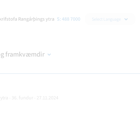
▼
krifstofa Rangárþings ytra
S: 488 7000
Select Language
og framkvæmdir
ytra - 36. fundur - 27.11.2024
DRAÐA
R
NDIR
KORTASJÁ
BÚKOLLA
EYÐUBLÖÐ OG UMSÓKNIR
B-HLUTA FYRIRTÆKI