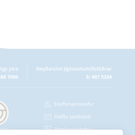
ngs ytra
Neyðarsími þjónustumiðstöðvar
488 7000
S: 487 5284
Starfsmannavefur
Hafðu samband
Ritstjórnarstefna