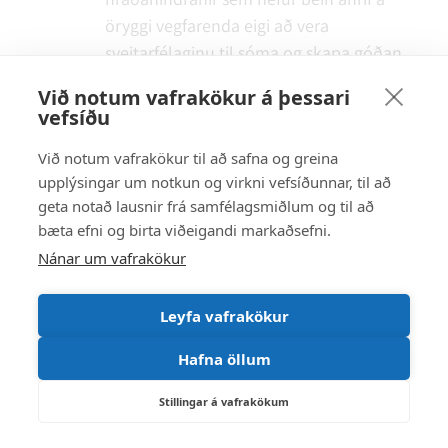
öryggi vegfarenda eigi að vera
sveitarfélaginu til sóma og skapa góðan
bæjarbrag.
Bókun fundar
Lagt til að vísa
Við notum vafrakökur á þessari
málinu til framkvæmda- og eignanefndar.
vefsíðu
Við notum vafrakökur til að safna og greina
Samþykkt samhljóða.
upplýsingar um notkun og virkni vefsíðunnar, til að
16.5
2505035
Umferðarmál 2025. Staða
geta notað lausnir frá samfélagsmiðlum og til að
mála
bæta efni og birta viðeigandi markaðsefni.
Skipulags- og umferðarnefnd Rangárþings
Nánar um vafrakökur
ytra - 52
Farið yfir stöðuna frá síðasta fundi.
Nefndin telur brýna þörf á að göngustígar
Leyfa vafrakökur
milli gatna í Öldum og Söndum verði
upplýstir og að hugað verði sérstaklega að
Hafna öllum
bættari lýsingu gönguleiða barna á leið til
og frá skóla.
Stillingar á vafrakökum
Skipulags- og umferðarnefndin telur afar