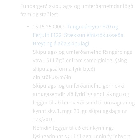
Fundargerð skipulags- og umferðarnefndar lögð
fram og staðfest.
15.15
2509009
Tungnaáreyrar E70 og
Ferjufit E122. Stækkun efnistökusvæða.
Breyting á aðalskipulagi
Skipulags- og umferðarnefnd Rangárþings
ytra - 51
Lögð er fram sameiginleg lýsing
skipulagsáforma fyrir bæði
efnistökusvæðin.
Skipulags- og umferðarnefnd gerir ekki
athugasemdir við fyrirliggjandi lýsingu og
leggur til að hún verði send til umsagnar og
kynnt skv. 1. mgr. 30. gr. skipulagslaga nr.
123/2010.
Nefndin leggur til að eftir kynningu
lýsingarinnar skuli tillaga unnin fyrir hvort