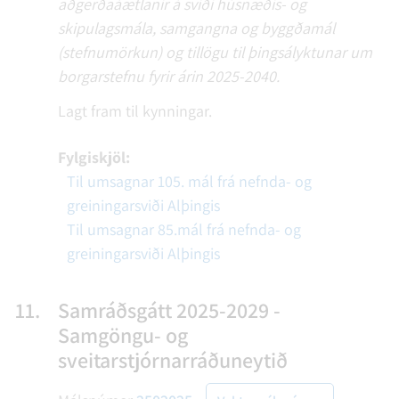
aðgerðaáætlanir á sviði húsnæðis- og
skipulagsmála, samgangna og byggðamál
(stefnumörkun) og tillögu til þingsályktunar um
borgarstefnu fyrir árin 2025-2040.
Lagt fram til kynningar.
Fylgiskjöl:
Til umsagnar 105. mál frá nefnda- og
greiningarsviði Alþingis
Til umsagnar 85.mál frá nefnda- og
greiningarsviði Alþingis
11.
Samráðsgátt 2025-2029 -
Samgöngu- og
sveitarstjórnarráðuneytið