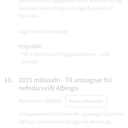
stefnumótandi byggðaáætlun til fimmtán ára og
samhliða henni tillögu að aðgerðaáætlun til
fimm ára.
Lagt fram til kynningar.
Fylgiskjöl:
FW: Endurskoðun byggðaáætlunar - opið
samráð
10.
2025 málasafn - Til umsagnar frá
nefndarsviði Alþingis
Málsnúmer
2503012
Vakta málsnúmer
Umsagnarbeiðnir Umhverfis- og samgöngunefnd
Alþingis um frumvarp til laga um stefnur og