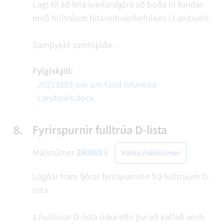
Lagt til að fela sveitarstjóra að boða til fundar
með fulltrúum hitaveituverkefnisins í Landsveit.
Samþykkt samhljóða.
Fylgiskjöl:
20251003 osk um fund hitaveita
Landsveit.docx
8.
Fyrirspurnir fulltrúa D-lista
Málsnúmer
2408013
Vakta málsnúmer
Lagðar fram fjórar fyrirspurninir frá fulltrúum D-
lista
1.Fulltrúar D-lista óska eftir því að kallað verði