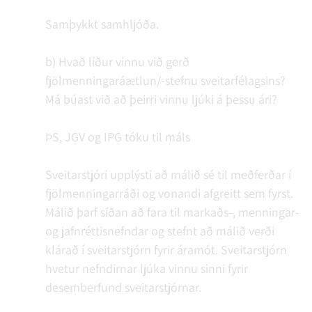
Samþykkt samhljóða.
b) Hvað líður vinnu við gerð
fjölmenningaráætlun/-stefnu sveitarfélagsins?
Má búast við að þeirri vinnu ljúki á þessu ári?
ÞS, JGV og IPG tóku til máls
Sveitarstjóri upplýsti að málið sé til meðferðar í
fjölmenningarráði og vonandi afgreitt sem fyrst.
Málið þarf síðan að fara til markaðs-, menningar-
og jafnréttisnefndar og stefnt að málið verði
klárað í sveitarstjórn fyrir áramót. Sveitarstjórn
hvetur nefndirnar ljúka vinnu sinni fyrir
desemberfund sveitarstjórnar.