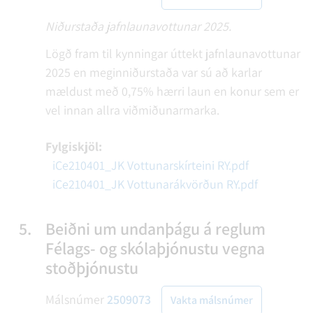
Niðurstaða jafnlaunavottunar 2025.
Lögð fram til kynningar úttekt jafnlaunavottunar
2025 en meginniðurstaða var sú að karlar
mældust með 0,75% hærri laun en konur sem er
vel innan allra viðmiðunarmarka.
Fylgiskjöl:
iCe210401_JK Vottunarskírteini RY.pdf
iCe210401_JK Vottunarákvörðun RY.pdf
5.
Beiðni um undanþágu á reglum
Félags- og skólaþjónustu vegna
stoðþjónustu
Málsnúmer
2509073
Vakta málsnúmer