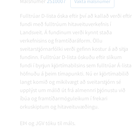
Málsnúmer
2510007
Vakta málsnúmer
Fulltrúar D-lista óska eftir því að kallað verði eftir
fundi með fulltrúum hitaveituverkefnis í
Landsveit. Á fundinum verði kynnt staða
verkefnisins og framtíðaráform. Öllu
sveitarstjórnarfólki verði gefinn kostur á að sitja
fundinn. Fulltrúar D-lista óskuðu eftir slíkum
fundi í byrjun kjörtímabilsins sem fulltrúar Á-lista
höfnuðu á þeim tímapunkti. Nú er kjörtímabilið
langt komið og mikilvægt að sveitarstjórn sé
upplýst um málið út frá almennri þjónustu við
íbúa og framtíðarmöguleikum í frekari
orkuskiptum og hitaveituvæðingu.
EÞI og JGV tóku til máls.