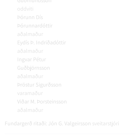
Guðmundsson
oddviti
Þórunn Dís
Þórunnardóttir
aðalmaður
Eydís Þ. Indriðadóttir
aðalmaður
Ingvar Pétur
Guðbjörnsson
aðalmaður
Þröstur Sigurðsson
varamaður
Viðar M. Þorsteinsson
aðalmaður
Fundargerð ritaði:
Jón G. Valgeirsson
sveitarstjóri