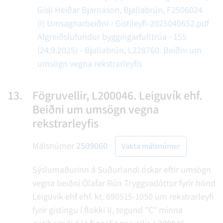
Gísli Heiðar Bjarnason, Bjallabrún, F2506024
(I) Umsagnarbeiðni - Gistileyfi-2025040652.pdf
Afgreiðslufundur byggingarfulltrúa - 155
(24.9.2025) - Bjallabrún, L228760. Beiðni um
umsögn vegna rekstrarleyfis
13.
Fögruvellir, L200046. Leiguvík ehf.
Beiðni um umsögn vegna
rekstrarleyfis
Málsnúmer
2509060
Vakta málsnúmer
Sýslumaðurinn á Suðurlandi óskar eftir umsögn
vegna beiðni Ólafar Rún Tryggvadóttur fyrir hönd
Leiguvík ehf ehf. kt. 690515-1050 um rekstrarleyfi
fyrir gistingu í flokki II, tegund "C" minna