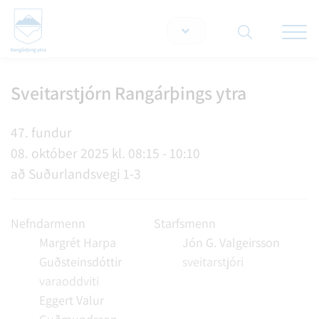
Opna/lo
snjallt
Sveitarstjórn Rangárþings ytra
Leita á vef
47. fundur
08. október 2025 kl. 08:15 - 10:10
að Suðurlandsvegi 1-3
Nefndarmenn
Starfsmenn
Margrét Harpa
Jón G. Valgeirsson
Guðsteinsdóttir
sveitarstjóri
varaoddviti
Eggert Valur