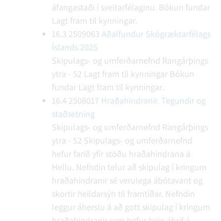
áfangastaði í sveitarfélaginu.
Bókun fundar
Lagt fram til kynningar.
16.3
2509063
Aðalfundur Skógræktarfélags
Íslands 2025
Skipulags- og umferðarnefnd Rangárþings
ytra - 52
Lagt fram til kynningar
Bókun
fundar
Lagt fram til kynningar.
16.4
2508017
Hraðahindranir. Tegundir og
staðsetning
Skipulags- og umferðarnefnd Rangárþings
ytra - 52
Skipulags- og umferðarnefnd
hefur farið yfir stöðu hraðahindrana á
Hellu. Nefndin telur að skipulag í kringum
hraðahindranir sé verulega ábótavant og
skortir heildarsýn til framtíðar. Nefndin
leggur áherslu á að gott skipulag í kringum
hraðahindranir sem hefur bein áhrif á