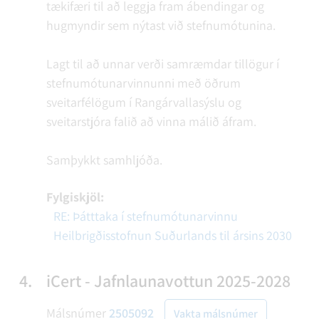
tækifæri til að leggja fram ábendingar og
hugmyndir sem nýtast við stefnumótunina.
Lagt til að unnar verði samræmdar tillögur í
stefnumótunarvinnunni með öðrum
sveitarfélögum í Rangárvallasýslu og
sveitarstjóra falið að vinna málið áfram.
Samþykkt samhljóða.
Fylgiskjöl:
RE: Þátttaka í stefnumótunarvinnu
Heilbrigðisstofnun Suðurlands til ársins 2030
4.
iCert - Jafnlaunavottun 2025-2028
Málsnúmer
2505092
Vakta málsnúmer