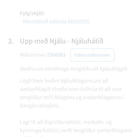
Fylgiskjöl:
Minnisblað oddvita 08102025
2.
Upp með Njálu - Njáluhátíð
Málsnúmer
2506081
Vakta málsnúmer
Beiðni um tilnefningu tengiliðs við Njálufélagið.
Lögð fram beiðni Njálufélagsins um að
sveitarfélagið tilnefni einn fulltrúa til að vera
tengiliður milli félagsins og sveitarfélaganna í
Rangárvallasýslu.
Lagt til að Ösp Viðarsdóttir, markaðs- og
kynningarfulltrúi, verði tengiliður sveitarfélagsins