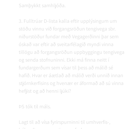
Samþykkt samhljóða.
3. Fulltrúar D-lista kalla eftir upplýsingum um
stöðu vinnu við forgangsröðun tengivega sbr.
niðurstöður fundar með Vegagerðinni þar sem
óskað var eftir að sveitarfélagið myndi vinna
tillögu að forgangsröðun uppbyggingu tengivega
og senda stofnuninni. Ekki má finna neitt í
fundargerðum sem vísar til þess að málið sé
hafið. Hvar er áætlað að málið verði unnið innan
stjórnkerfisins og hvenær er áformað að sú vinna
hefjist og að henni ljúki?
ÞS tók til máls.
Lagt til að vísa fyrirspurninni til umhverfis-,