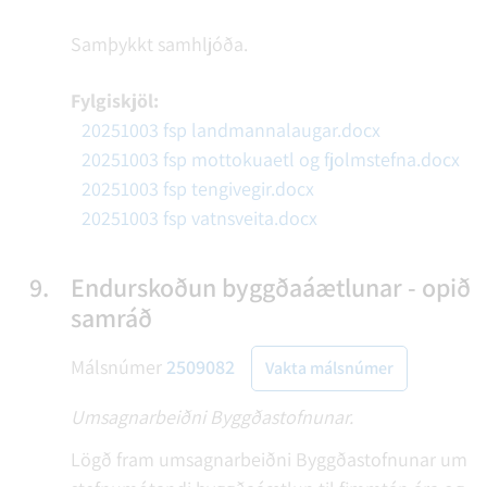
Samþykkt samhljóða.
Fylgiskjöl:
20251003 fsp landmannalaugar.docx
20251003 fsp mottokuaetl og fjolmstefna.docx
20251003 fsp tengivegir.docx
20251003 fsp vatnsveita.docx
9.
Endurskoðun byggðaáætlunar - opið
samráð
Málsnúmer
2509082
Vakta málsnúmer
Umsagnarbeiðni Byggðastofnunar.
Lögð fram umsagnarbeiðni Byggðastofnunar um