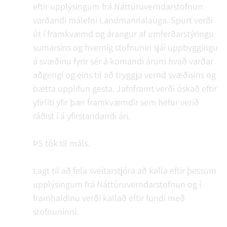
eftir upplýsingum frá Náttúruverndarstofnun
varðandi málefni Landmannalauga. Spurt verði
út í framkvæmd og árangur af umferðarstýringu
sumarsins og hvernig stofnunin sjái uppbyggingu
á svæðinu fyrir sér á komandi árum hvað varðar
aðgengi og eins til að tryggja vernd svæðisins og
bætta upplifun gesta. Jafnframt verði óskað eftir
yfirliti yfir þær framkvæmdir sem hefur verið
ráðist í á yfirstandandi ári.
ÞS tók til máls.
Lagt til að fela sveitarstjóra að kalla eftir þessum
upplýsingum frá Náttúruverndarstofnun og í
framhaldinu verði kallað eftir fundi með
stofnuninni.