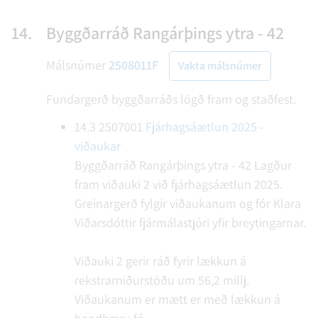
14.
Byggðarráð Rangárþings ytra - 42
Málsnúmer
2508011F
Vakta málsnúmer
Fundargerð byggðarráðs lögð fram og staðfest.
14.3
2507001
Fjárhagsáætlun 2025 -
viðaukar
Byggðarráð Rangárþings ytra - 42
Lagður
fram viðauki 2 við fjárhagsáætlun 2025.
Greinargerð fylgir viðaukanum og fór Klara
Viðarsdóttir fjármálastjóri yfir breytingarnar.
Viðauki 2 gerir ráð fyrir lækkun á
rekstrarniðurstöðu um 56,2 millj.
Viðaukanum er mætt er með lækkun á