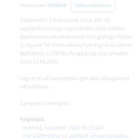
Málsnúmer
2509068
Vakta málsnúmer
Sýslumaður á Suðurlandi óskar eftir ný
uppfærðri umsögn vegna beiðni Gísla Heiðars
Bjarnasonar um rekstrarleyfi fyrir gistingu í flokki
II, tegund "H" Frístundahús fyrir 8 gesti á Lóðinni
Bjallabrún, L228760, Rangárþingi ytra. Umsókn
barst 23.09.2025.
Lagt er til að sveitarstjórn geri ekki athugasemd
við beiðnina.
Samþykkt samhljóða.
Fylgiskjöl:
teikning_husnaedi_2025-05-22.pdf
FW: 2025040652 ný uppfærð umsagnarbeiðni,