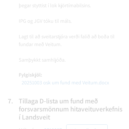
þegar styttist í lok kjörtímabilsins.
IPG og JGV tóku til máls.
Lagt til að sveitarstjóra verði falið að boða til
fundar með Veitum.
Samþykkt samhljóða.
Fylgiskjöl:
20251003 osk um fund med Veitum.docx
7.
Tillaga D-lista um fund með
forsvarsmönnum hitaveituverkefnis
í Landsveit