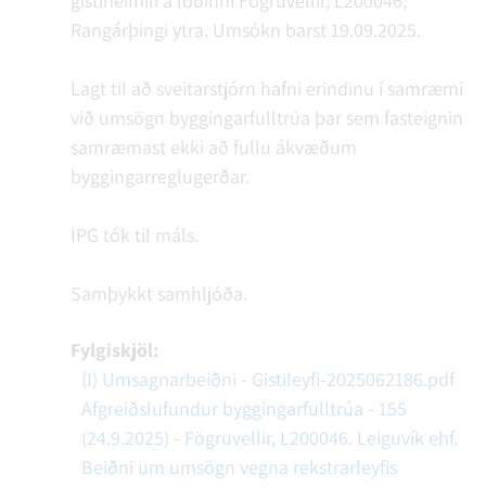
gistiheimili á lóðinni Fögruvellir, L200046,
Rangárþingi ytra. Umsókn barst 19.09.2025.
Lagt til að sveitarstjórn hafni erindinu í samræmi
við umsögn byggingarfulltrúa þar sem fasteignin
samræmast ekki að fullu ákvæðum
byggingarreglugerðar.
IPG tók til máls.
Samþykkt samhljóða.
Fylgiskjöl:
(I) Umsagnarbeiðni - Gistileyfi-2025062186.pdf
Afgreiðslufundur byggingarfulltrúa - 155
(24.9.2025) - Fögruvellir, L200046. Leiguvík ehf.
Beiðni um umsögn vegna rekstrarleyfis