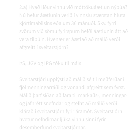
2.a) Hvað líður vinnu við móttökuáætlun nýbúa?
Nú hefur áætlunin verið í vinnslu stærstan hluta
kjörtímabilsins eða um 36 mánuði. Skv. fyrri
svörum við sömu fyrirspurn hefði áætlunin átt að
vera tilbúin. Hvenær er áætlað að málið verði
afgreitt í sveitarstjórn?
ÞS, JGV og IPG tóku til máls
Sveitarstjóri upplýsti að málið sé til meðferðar í
fjölmenningarráði og vonandi afgreitt sem fyrst.
Málið þarf síðan að fara til markaðs-, menningar-
og jafnréttisnefndar og stefnt að málið verði
klárað í sveitarstjórn fyrir áramót. Sveitarstjórn
hvetur nefndirnar ljúka vinnu sinni fyrir
desemberfund sveitarstjórnar.