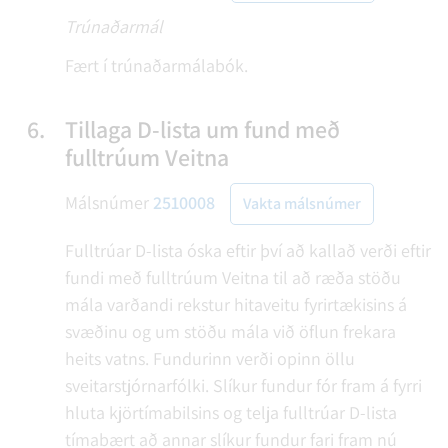
Trúnaðarmál
Fært í trúnaðarmálabók.
6.
Tillaga D-lista um fund með
fulltrúum Veitna
Málsnúmer
2510008
Vakta málsnúmer
Fulltrúar D-lista óska eftir því að kallað verði eftir
fundi með fulltrúum Veitna til að ræða stöðu
mála varðandi rekstur hitaveitu fyrirtækisins á
svæðinu og um stöðu mála við öflun frekara
heits vatns. Fundurinn verði opinn öllu
sveitarstjórnarfólki. Slíkur fundur fór fram á fyrri
hluta kjörtímabilsins og telja fulltrúar D-lista
tímabært að annar slíkur fundur fari fram nú