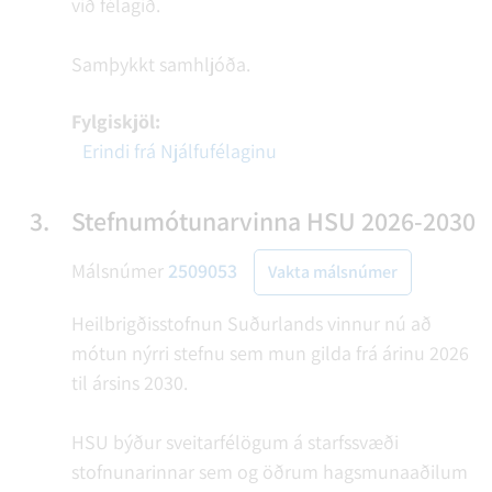
við félagið.
Samþykkt samhljóða.
Fylgiskjöl:
Erindi frá Njálfufélaginu
3.
Stefnumótunarvinna HSU 2026-2030
Málsnúmer
2509053
Vakta málsnúmer
Heilbrigðisstofnun Suðurlands vinnur nú að
mótun nýrri stefnu sem mun gilda frá árinu 2026
til ársins 2030.
HSU býður sveitarfélögum á starfssvæði
stofnunarinnar sem og öðrum hagsmunaaðilum