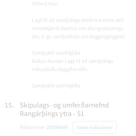
550m2 hús.
Lagt til að samþykkja beiðnina enda skili
umsækjandi áætlun um áfangaskiptingu
skv. 5. gr. samþykktar um byggingargjöld.
Samþykkt samhljóða.
Bókun fundar
Lagt til að samþykkja
niðurstöðu byggðarráðs.
Samþykkt samhljóða.
15.
Skipulags- og umferðarnefnd
Rangárþings ytra - 51
Málsnúmer
2509004F
Vakta málsnúmer