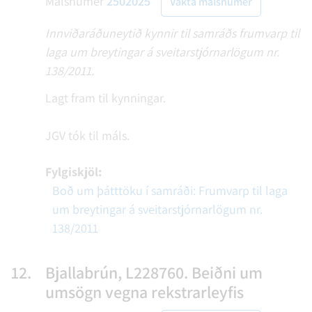
Málsnúmer
2502025
Vakta málsnúmer
Innviðaráðuneytið kynnir til samráðs frumvarp til
laga um breytingar á sveitarstjórnarlögum nr.
138/2011.
Lagt fram til kynningar.
JGV tók til máls.
Fylgiskjöl:
Boð um þátttöku í samráði: Frumvarp til laga
um breytingar á sveitarstjórnarlögum nr.
138/2011
12.
Bjallabrún, L228760. Beiðni um
umsögn vegna rekstrarleyfis