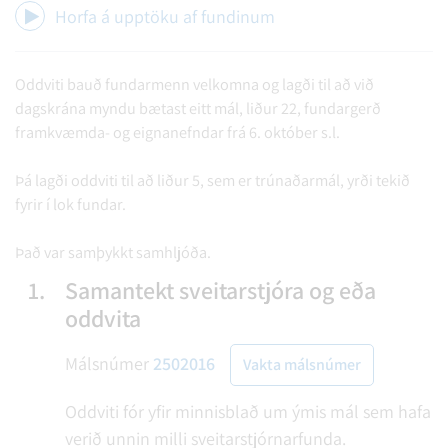
Horfa á upptöku af fundinum
Oddviti bauð fundarmenn velkomna og lagði til að við
dagskrána myndu bætast eitt mál, liður 22, fundargerð
framkvæmda- og eignanefndar frá 6. október s.l.
Þá lagði oddviti til að liður 5, sem er trúnaðarmál, yrði tekið
fyrir í lok fundar.
Það var samþykkt samhljóða.
1.
Samantekt sveitarstjóra og eða
oddvita
Málsnúmer
2502016
Vakta málsnúmer
Oddviti fór yfir minnisblað um ýmis mál sem hafa
verið unnin milli sveitarstjórnarfunda.