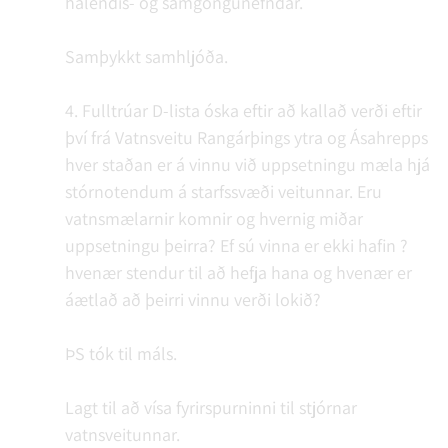
hálendis- og samgöngunefndar.
Samþykkt samhljóða.
4. Fulltrúar D-lista óska eftir að kallað verði eftir
því frá Vatnsveitu Rangárþings ytra og Ásahrepps
hver staðan er á vinnu við uppsetningu mæla hjá
stórnotendum á starfssvæði veitunnar. Eru
vatnsmælarnir komnir og hvernig miðar
uppsetningu þeirra? Ef sú vinna er ekki hafin ?
hvenær stendur til að hefja hana og hvenær er
áætlað að þeirri vinnu verði lokið?
ÞS tók til máls.
Lagt til að vísa fyrirspurninni til stjórnar
vatnsveitunnar.