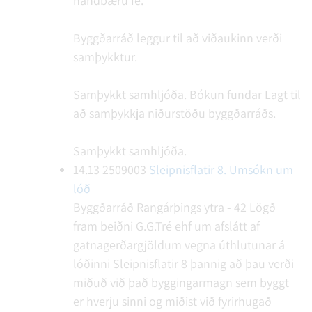
handbæru fé.
Byggðarráð leggur til að viðaukinn verði
samþykktur.
Samþykkt samhljóða.
Bókun fundar
Lagt til
að samþykkja niðurstöðu byggðarráðs.
Samþykkt samhljóða.
14.13
2509003
Sleipnisflatir 8. Umsókn um
lóð
Byggðarráð Rangárþings ytra - 42
Lögð
fram beiðni G.G.Tré ehf um afslátt af
gatnagerðargjöldum vegna úthlutunar á
lóðinni Sleipnisflatir 8 þannig að þau verði
miðuð við það byggingarmagn sem byggt
er hverju sinni og miðist við fyrirhugað