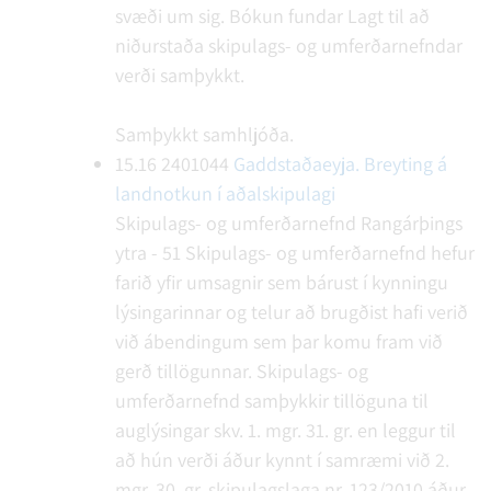
svæði um sig.
Bókun fundar
Lagt til að
niðurstaða skipulags- og umferðarnefndar
verði samþykkt.
Samþykkt samhljóða.
15.16
2401044
Gaddstaðaeyja. Breyting á
landnotkun í aðalskipulagi
Skipulags- og umferðarnefnd Rangárþings
ytra - 51
Skipulags- og umferðarnefnd hefur
farið yfir umsagnir sem bárust í kynningu
lýsingarinnar og telur að brugðist hafi verið
við ábendingum sem þar komu fram við
gerð tillögunnar. Skipulags- og
umferðarnefnd samþykkir tillöguna til
auglýsingar skv. 1. mgr. 31. gr. en leggur til
að hún verði áður kynnt í samræmi við 2.
mgr. 30. gr. skipulagslaga nr. 123/2010 áður