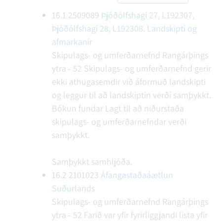
16.1
2509089
Þjóðólfshagi 27, L192307,
Þjóðólfshagi 28, L192308. Landskipti og
afmarkanir
Skipulags- og umferðarnefnd Rangárþings
ytra - 52
Skipulags- og umferðarnefnd gerir
ekki athugasemdir við áformuð landskipti
og leggur til að landskiptin verði samþykkt.
Bókun fundar
Lagt til að niðurstaða
skipulags- og umferðarnefndar verði
samþykkt.
Samþykkt samhljóða.
16.2
2101023
Áfangastaðaáætlun
Suðurlands
Skipulags- og umferðarnefnd Rangárþings
ytra - 52
Farið var yfir fyrirliggjandi lista yfir