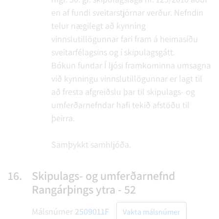
en af fundi sveitarstjórnar verður. Nefndin
telur nægilegt að kynning
vinnslutillögunnar fari fram á heimasíðu
sveitarfélagsins og í skipulagsgátt.
Bókun fundar
Í ljósi framkominna umsagna
við kynningu vinnslutillögunnar er lagt til
að fresta afgreiðslu þar til skipulags- og
umferðarnefndar hafi tekið afstöðu til
þeirra.
Samþykkt samhljóða.
16.
Skipulags- og umferðarnefnd
Rangárþings ytra - 52
Málsnúmer
2509011F
Vakta málsnúmer