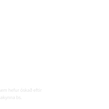
sem hefur óskað eftir
úsakynna bs.