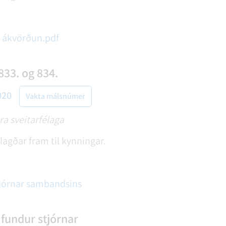
 ákvörðun.pdf
833. og 834.
020
Vakta málsnúmer
a sveitarfélaga
agðar fram til kynningar.
tjórnar sambandsins
 fundur stjórnar