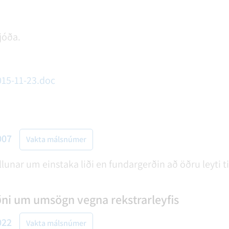
jóða.
015-11-23.doc
007
Vakta málsnúmer
öllunar um einstaka liði en fundargerðin að öðru leyti t
ðni um umsögn vegna rekstrarleyfis
022
Vakta málsnúmer