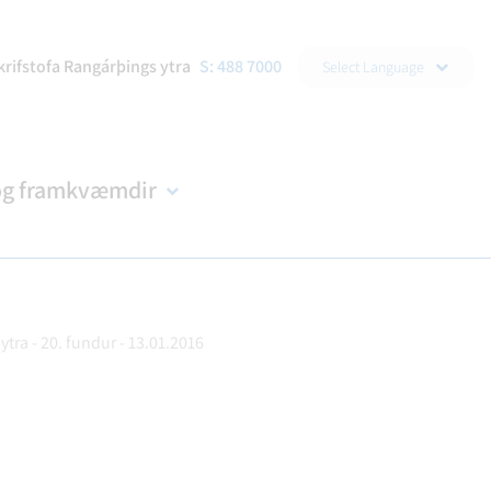
▼
krifstofa Rangárþings ytra
S: 488 7000
Select Language
og framkvæmdir
tra - 20. fundur - 13.01.2016
DRAÐA
R
NDIR
KORTASJÁ
BÚKOLLA
EYÐUBLÖÐ OG UMSÓKNIR
B-HLUTA FYRIRTÆKI