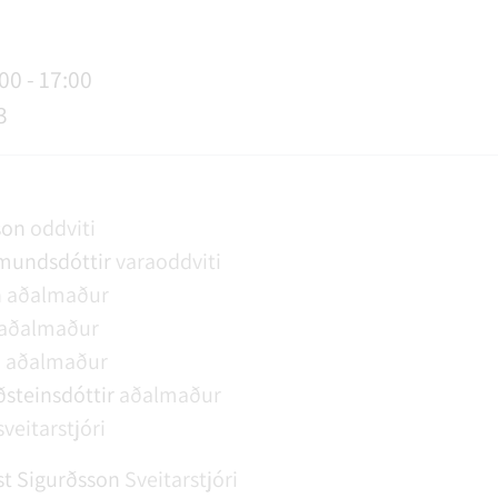
AGSÞJÓNUSTA
SLUN OG ÞJÓNUSTA
TUR
FUNDAGERÐIR
LAUS STÖRF
SORPHIRÐA
ÚTIVIST OG HEILSA
FUNDARSALIR
00 - 17:00
3
son
oddviti
mundsdóttir
varaoddviti
n
aðalmaður
aðalmaður
n
aðalmaður
steinsdóttir
aðalmaður
sveitarstjóri
t Sigurðsson
Sveitarstjóri