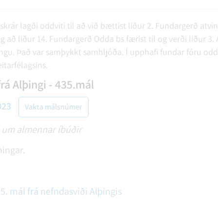
skrár lagði oddviti til að við bættist liður 2. Fundargerð atvi
 liður 14. Fundargerð Odda bs færist til og verði liður 3. Aðri
gu. Það var samþykkt samhljóða. Í upphafi fundar fóru oddviti
eitarfélagsins.
rá Alþingi - 435.mál
023
Vakta málsnúmer
a um almennar íbúðir
ningar.
5. mál frá nefndasviði Alþingis