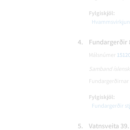
Fylgiskjöl:
Hvammsvirkjun
4.
Fundargerðir 
Málsnúmer
1512
Samband íslenskr
Fundargerðirnar l
Fylgiskjöl:
Fundargerðir s
5.
Vatnsveita 39.