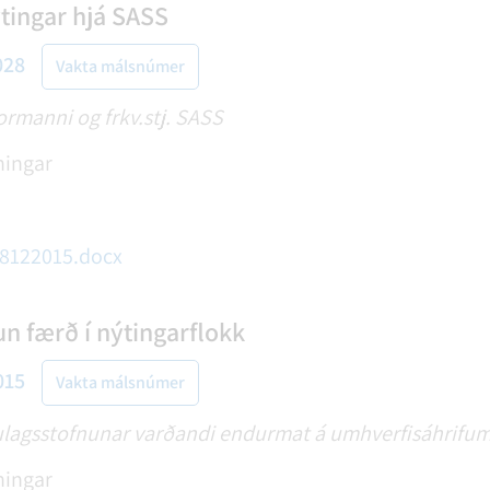
tingar hjá SASS
028
Vakta málsnúmer
ormanni og frkv.stj. SASS
ningar
18122015.docx
 færð í nýtingarflokk
015
Vakta málsnúmer
ulagsstofnunar varðandi endurmat á umhverfisáhrifu
ningar