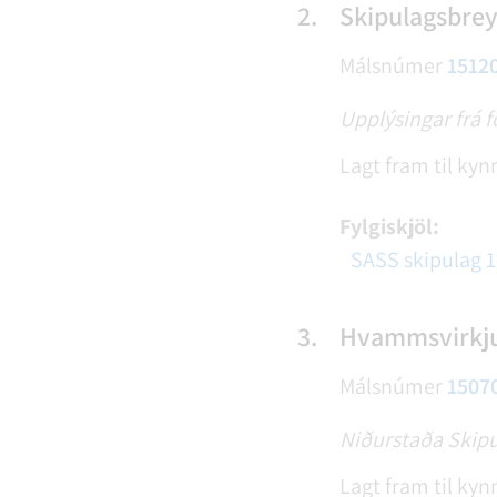
2.
Skipulagsbrey
Málsnúmer
1512
Upplýsingar frá f
Lagt fram til kyn
Fylgiskjöl:
SASS skipulag 
3.
Hvammsvirkjun
Málsnúmer
1507
Niðurstaða Skip
Lagt fram til kyn