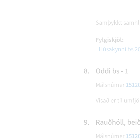
Samþykkt samhl
Fylgiskjöl:
Húsakynni bs 2
8.
Oddi bs - 1
Málsnúmer
1512
Vísað er til umfj
9.
Rauðhóll, bei
Málsnúmer
1512