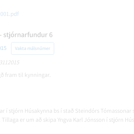
001.pdf
- stjórnarfundur 6
015
Vakta málsnúmer
23112015
ð fram til kynningar.
úar í stjórn Húsakynna bs í stað Steindórs Tómassonar 
é. Tillaga er um að skipa Yngva Karl Jónsson í stjórn H