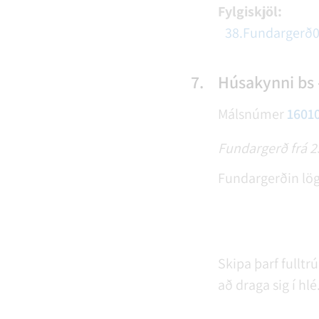
Fylgiskjöl:
38.Fundargerð0
7.
Húsakynni bs 
Málsnúmer
1601
Fundargerð frá 
Fundargerðin lög
Skipa þarf fulltr
að draga sig í hl