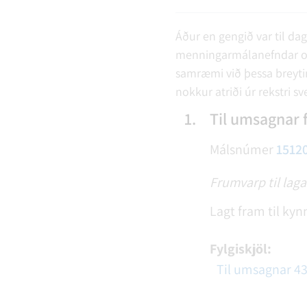
Áður en gengið var til dag
menningarmálanefndar og að
samræmi við þessa breytin
nokkur atriði úr rekstri sv
1.
Til umsagnar f
Málsnúmer
1512
Frumvarp til lag
Lagt fram til kyn
Fylgiskjöl:
Til umsagnar 43