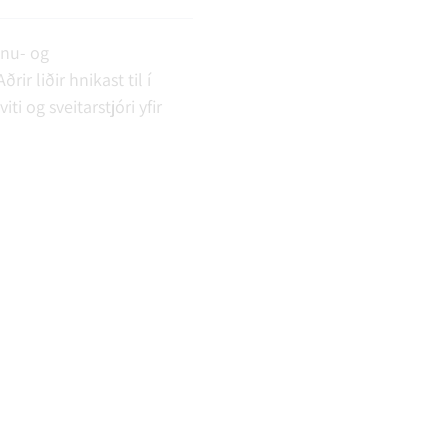
nnu- og
r liðir hnikast til í
 og sveitarstjóri yfir