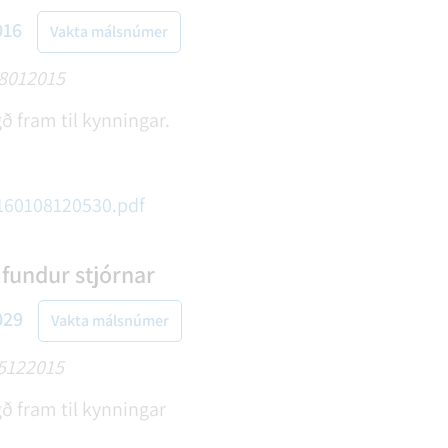
016
Vakta málsnúmer
08012015
ð fram til kynningar.
0160108120530.pdf
 fundur stjórnar
029
Vakta málsnúmer
15122015
ð fram til kynningar