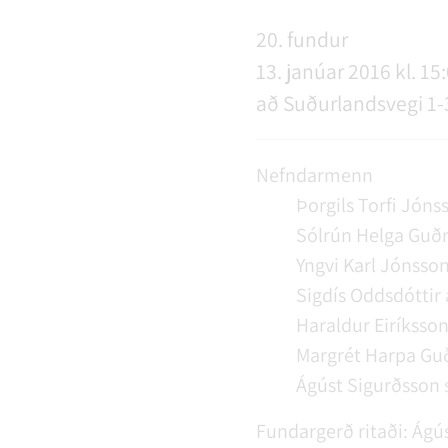
NÝIR ÍBÚAR
FERÐAÞJÓNUSTA
SAMSTARFSVERKEFNI
ÞJÓNUSTUMIÐSTÖÐ
FÉL
VER
VEI
20. fundur
13. janúar 2016 kl. 15:
að Suðurlandsvegi 1-
MENNING
STARFSFÓLK RANGÁRÞINGS YTRA
Nefndarmenn
Þorgils Torfi Jóns
Sólrún Helga Guð
Yngvi Karl Jónsso
Sigdís Oddsdóttir
Haraldur Eiríksso
Margrét Harpa Guð
Ágúst Sigurðsson
Fundargerð ritaði:
Ágús