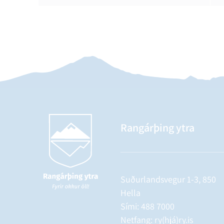
Rangárþing ytra
Suðurlandsvegur 1-3, 850
Hella
Sími:
488 7000
Netfang: ry(hjá)ry.is