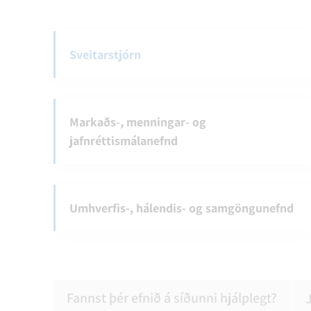
Sveitarstjórn
Markaðs-, menningar- og
jafnréttismálanefnd
Umhverfis-, hálendis- og samgöngunefnd
Fannst þér efnið á síðunni hjálplegt?