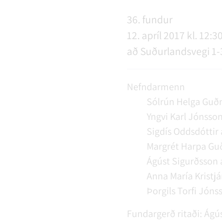
NÝIR ÍBÚAR
FERÐAÞJÓNUSTA
SAMSTARFSVERKEFNI
ÞJÓNUSTUMIÐSTÖÐ
FÉL
VER
VEI
36. fundur
12. apríl 2017 kl. 12:3
að Suðurlandsvegi 1-
MENNING
STARFSFÓLK RANGÁRÞINGS YTRA
Nefndarmenn
Sólrún Helga Guð
Yngvi Karl Jónsso
Sigdís Oddsdóttir
Margrét Harpa Guð
Ágúst Sigurðsson
Anna María Kristjá
Þorgils Torfi Jóns
Fundargerð ritaði:
Ágús