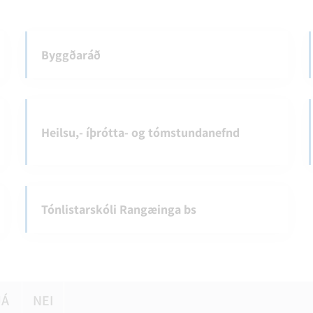
Byggðaráð
Heilsu,- íþrótta- og tómstundanefnd
Tónlistarskóli Rangæinga bs
JÁ
NEI