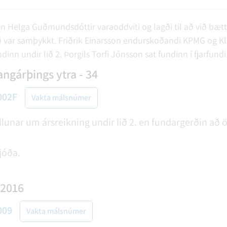
 Helga Guðmundsdóttir varaoddviti og lagði til að við bætti
ð var samþykkt. Friðrik Einarsson endurskoðandi KPMG og Kla
dinn undir lið 2. Þorgils Torfi Jónsson sat fundinn í fjarfundi
ngárþings ytra - 34
002F
Vakta málsnúmer
öllunar um ársreikning undir lið 2. en fundargerðin að ö
jóða.
 2016
009
Vakta málsnúmer