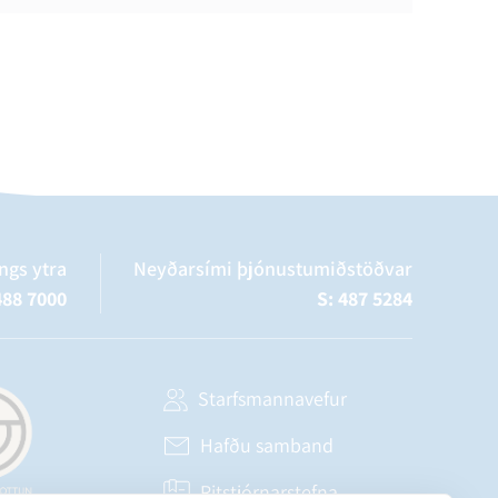
ngs ytra
Neyðarsími þjónustumiðstöðvar
488 7000
S: 487 5284
Starfsmannavefur
Hafðu samband
Ritstjórnarstefna