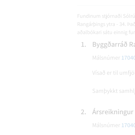
Fundinum stjórnaði Sólrún
Rangárþings ytra - 34. Þa
aðalbókari sátu einnig fun
1.
Byggðarráð Ra
Málsnúmer
1704
Vísað er til umfj
Samþykkt samhl
2.
Ársreikningur
Málsnúmer
1704