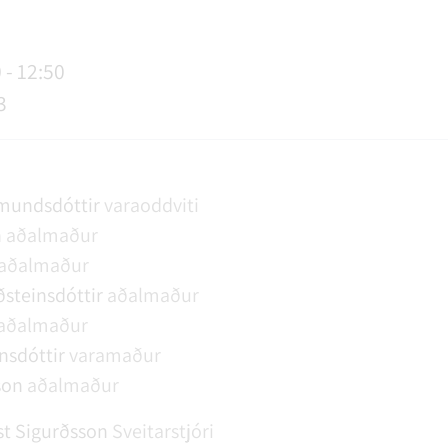
AGSÞJÓNUSTA
SLUN OG ÞJÓNUSTA
TUR
FUNDAGERÐIR
LAUS STÖRF
SORPHIRÐA
ÚTIVIST OG HEILSA
FUNDARSALIR
0 - 12:50
3
mundsdóttir
varaoddviti
n
aðalmaður
aðalmaður
steinsdóttir
aðalmaður
aðalmaður
nsdóttir
varamaður
son
aðalmaður
t Sigurðsson
Sveitarstjóri