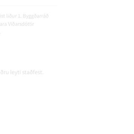
st liður 1. Byggðarráð
ra Viðarsdóttir
.
ðru leyti staðfest.