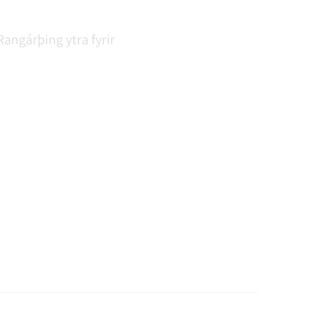
Rangárþing ytra fyrir