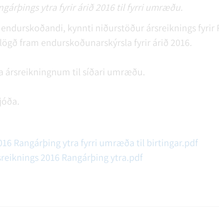
gárþings ytra fyrir árið 2016 til fyrri umræðu.
 endurskoðandi, kynnti niðurstöður ársreiknings fyrir 
 lögð fram endurskoðunarskýrsla fyrir árið 2016.
sa ársreikningnum til síðari umræðu.
jóða.
16 Rangárþing ytra fyrri umræða til birtingar.pdf
reiknings 2016 Rangárþing ytra.pdf