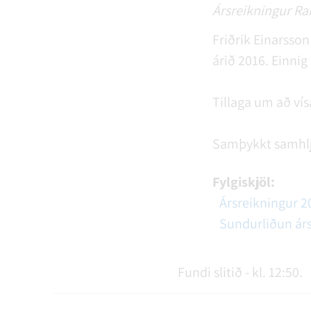
Ársreikningur Ran
Friðrik Einarsson
árið 2016. Einnig
Tillaga um að ví
Samþykkt samhl
Fylgiskjöl:
Ársreikningur 20
Sundurliðun árs
Fundi slitið - kl. 12:50.