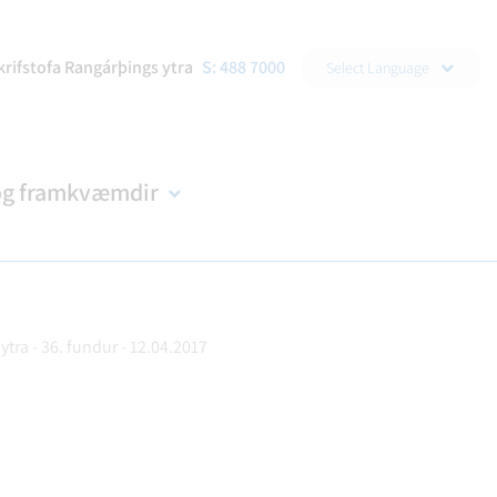
▼
krifstofa Rangárþings ytra
S: 488 7000
Select Language
og framkvæmdir
ytra - 36. fundur - 12.04.2017
DRAÐA
R
NDIR
KORTASJÁ
BÚKOLLA
EYÐUBLÖÐ OG UMSÓKNIR
B-HLUTA FYRIRTÆKI