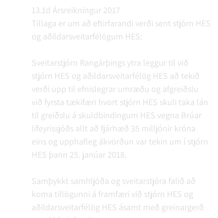
13.1d Ársreikningur 2017
Tillaga er um að eftirfarandi verði sent stjórn HES
og aðildarsveitarfélögum HES:
Sveitarstjórn Rangárþings ytra leggur til við
stjórn HES og aðildarsveitarfélög HES að tekið
verði upp til efnislegrar umræðu og afgreiðslu
við fyrsta tækifæri hvort stjórn HES skuli taka lán
til greiðslu á skuldbindingum HES vegna Brúar
lífeyrissjóðs allt að fjárhæð 35 milljónir króna
eins og upphafleg ákvörðun var tekin um í stjórn
HES þann 25. janúar 2018.
Samþykkt samhljóða og sveitarstjóra falið að
koma tillögunni á framfæri við stjórn HES og
aðildarsveitarfélög HES ásamt með greinargerð