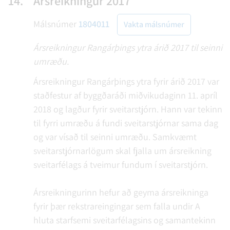
14.
Ársreikningur 2017
Málsnúmer
1804011
Vakta málsnúmer
Ársreikningur Rangárþings ytra árið 2017 til seinni
umræðu.
Ársreikningur Rangárþings ytra fyrir árið 2017 var
staðfestur af byggðaráði miðvikudaginn 11. apríl
2018 og lagður fyrir sveitarstjórn. Hann var tekinn
til fyrri umræðu á fundi sveitarstjórnar sama dag
og var vísað til seinni umræðu. Samkvæmt
sveitarstjórnarlögum skal fjalla um ársreikning
sveitarfélags á tveimur fundum í sveitarstjórn.
Ársreikningurinn hefur að geyma ársreikninga
fyrir þær rekstrareingingar sem falla undir A
hluta starfsemi sveitarfélagsins og samantekinn