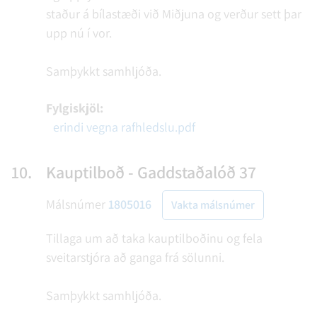
staður á bílastæði við Miðjuna og verður sett þar
upp nú í vor.
Samþykkt samhljóða.
Fylgiskjöl:
erindi vegna rafhledslu.pdf
10.
Kauptilboð - Gaddstaðalóð 37
Málsnúmer
1805016
Vakta málsnúmer
Tillaga um að taka kauptilboðinu og fela
sveitarstjóra að ganga frá sölunni.
Samþykkt samhljóða.