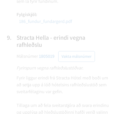
sem lá fyrir fundinum.
Fylgiskjöl:
186_fundur_fundargerd.pdf
9.
Stracta Hella - erindi vegna
rafhleðslu
Málsnúmer
1805019
Vakta málsnúmer
Fyrirspurn vegna rafhleðslustöðvar.
Fyrir liggur erindi frá Stracta Hótel með boði um
að setja upp á lóð hótelsins rafhleðslustöð sem
sveitarfélaginu var gefin.
Tillaga um að fela sveitarstjóra að svara erindinu
og upplýsa að hleðslustöðinni hafði verið valinn