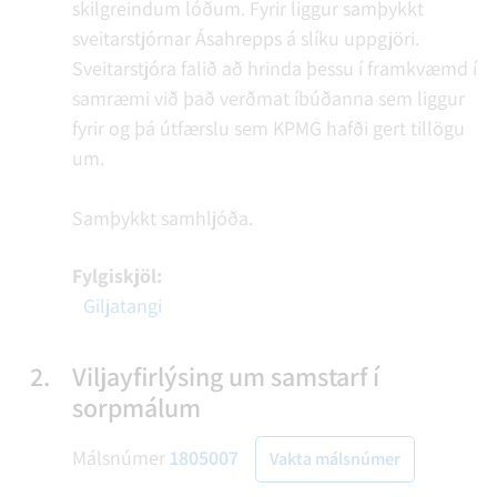
skilgreindum lóðum. Fyrir liggur samþykkt
sveitarstjórnar Ásahrepps á slíku uppgjöri.
Sveitarstjóra falið að hrinda þessu í framkvæmd í
samræmi við það verðmat íbúðanna sem liggur
fyrir og þá útfærslu sem KPMG hafði gert tillögu
um.
Samþykkt samhljóða.
Fylgiskjöl:
Giljatangi
2.
Viljayfirlýsing um samstarf í
sorpmálum
Málsnúmer
1805007
Vakta málsnúmer