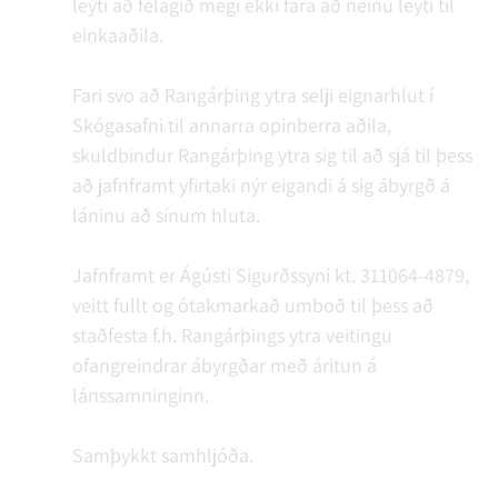
leyti að félagið megi ekki fara að neinu leyti til
einkaaðila.
Fari svo að Rangárþing ytra selji eignarhlut í
Skógasafni til annarra opinberra aðila,
skuldbindur Rangárþing ytra sig til að sjá til þess
að jafnframt yfirtaki nýr eigandi á sig ábyrgð á
láninu að sínum hluta.
Jafnframt er Ágústi Sigurðssyni kt. 311064-4879,
veitt fullt og ótakmarkað umboð til þess að
staðfesta f.h. Rangárþings ytra veitingu
ofangreindrar ábyrgðar með áritun á
lánssamninginn.
Samþykkt samhljóða.