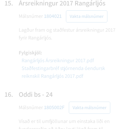
15.
Ársreikningur 2017 Rangárljós
Málsnúmer
1804021
Vakta málsnúmer
Lagður fram og staðfestur ársreikningur 2017
fyrir Rangárljós.
Fylgiskjöl:
Rangárljós Ársreikningur 2017.pdf
Staðfestingarbréf stjórnenda óendursk
reiknskil Rangárljós 2017.pdf
16.
Oddi bs - 24
Málsnúmer
1805002F
Vakta málsnúmer
Vísað er til umfjöllunar um einstaka liði en
fundargerðin að öðru leyti lögð fram til