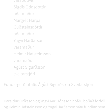
varaoddviti
Sigdís Oddsdóttir
aðalmaður
Margrét Harpa
Guðsteinsdóttir
aðalmaður
Yngvi Harðarson
varamaður
Heimir Hafsteinsson
varamaður
Ágúst Sigurðsson
sveitarstjóri
Fundargerð ritaði:
Ágúst Sigurðsson
Sveitarstjóri
Haraldur Eiríksson og Yngvi Karl Jónsson höfðu boðað forföll
og Heimir Hafsteinsson og Yngvi Harðarson sátu fundinn sem