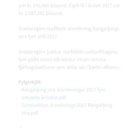
um kr. 141.480 þúsund. Eigið fé í árslok 2017 var
kr. 1.587.192 þúsund.
Sveitarstjórn staðfestir ársreikning Rangárþings
ytra fyrir árið 2017.
Sveitarstjórn þakkar starfsfólki sveitarfélagsins
fyrir góða vinnu við rekstur innan ramma
fjárhagsáætlunar sem skilar sér í bættri afkomu.
Fylgiskjöl:
Rangárþing ytra ársreikningur 2017 fyrri
umræða áritaður.pdf
Sundurliðun ársreiknings 2017 Rangárþing
ytra.pdf