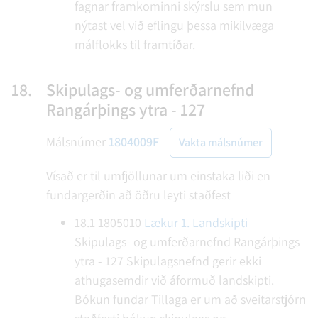
fagnar framkominni skýrslu sem mun
nýtast vel við eflingu þessa mikilvæga
málflokks til framtíðar.
18.
Skipulags- og umferðarnefnd
Rangárþings ytra - 127
Málsnúmer
1804009F
Vakta málsnúmer
Vísað er til umfjöllunar um einstaka liði en
fundargerðin að öðru leyti staðfest
18.1
1805010
Lækur 1. Landskipti
Skipulags- og umferðarnefnd Rangárþings
ytra - 127
Skipulagsnefnd gerir ekki
athugasemdir við áformuð landskipti.
Bókun fundar
Tillaga er um að sveitarstjórn