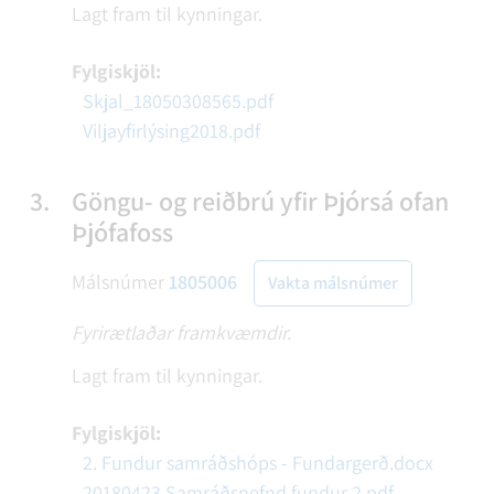
Lagt fram til kynningar.
Fylgiskjöl:
Skjal_18050308565.pdf
Viljayfirlýsing2018.pdf
3.
Göngu- og reiðbrú yfir Þjórsá ofan
Þjófafoss
Málsnúmer
1805006
Vakta málsnúmer
Fyrirætlaðar framkvæmdir.
Lagt fram til kynningar.
Fylgiskjöl:
2. Fundur samráðshóps - Fundargerð.docx
20180423 Samráðsnefnd fundur 2.pdf