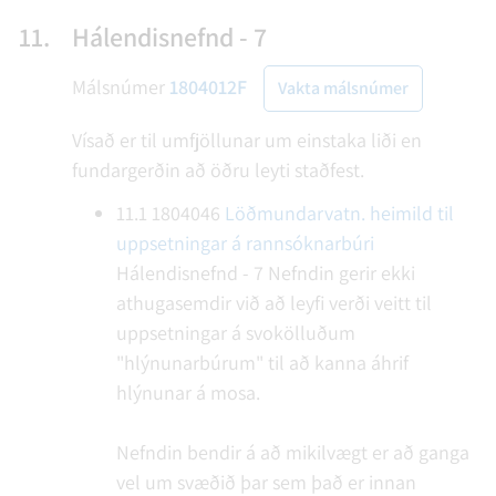
11.
Hálendisnefnd - 7
Málsnúmer
1804012F
Vakta málsnúmer
Vísað er til umfjöllunar um einstaka liði en
fundargerðin að öðru leyti staðfest.
11.1
1804046
Löðmundarvatn. heimild til
uppsetningar á rannsóknarbúri
Hálendisnefnd - 7
Nefndin gerir ekki
athugasemdir við að leyfi verði veitt til
uppsetningar á svokölluðum
"hlýnunarbúrum" til að kanna áhrif
hlýnunar á mosa.
Nefndin bendir á að mikilvægt er að ganga
vel um svæðið þar sem það er innan