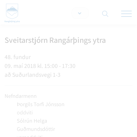
Opna/lo
snjallt
Sveitarstjórn Rangárþings ytra
Leita á vef
48. fundur
09. maí 2018 kl. 15:00 - 17:30
að Suðurlandsvegi 1-3
Nefndarmenn
Þorgils Torfi Jónsson
oddviti
Sólrún Helga
Guðmundsdóttir