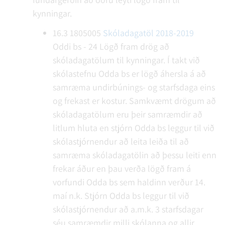
kynningar.
16.3
1805005
Skóladagatöl 2018-2019
Oddi bs - 24
Lögð fram drög að
skóladagatölum til kynningar. Í takt við
skólastefnu Odda bs er lögð áhersla á að
samræma undirbúnings- og starfsdaga eins
og frekast er kostur. Samkvæmt drögum að
skóladagatölum eru þeir samræmdir að
litlum hluta en stjórn Odda bs leggur til við
skólastjórnendur að leita leiða til að
samræma skóladagatölin að þessu leiti enn
frekar áður en þau verða lögð fram á
vorfundi Odda bs sem haldinn verður 14.
maí n.k. Stjórn Odda bs leggur til við
skólastjórnendur að a.m.k. 3 starfsdagar
séu samræmdir milli skólanna og allir