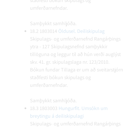
staðfesti bókun skipulags og
umferðarnefndar.
Samþykkt samhljóða.
18.2
1803014
Öldusel. Deiliskipulag
Skipulags- og umferðarnefnd Rangárþings
ytra - 127
Skipulagsnefnd samþykkir
tillöguna og leggur til að hún verði auglýst
skv. 41. gr. skipulagslaga nr. 123/2010.
Bókun fundar
Tillaga er um að sveitarstjórn
staðfesti bókun skipulags og
umferðarnefndar.
Samþykkt samhljóða.
18.3
1803003
Hungurfit. Umsókn um
breytingu á deiliskipulagi
Skipulags- og umferðarnefnd Rangárþings