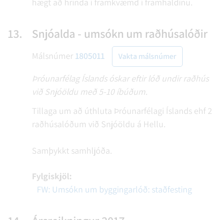
hægt að hrinda í framkvæmd í framhaldinu.
13.
Snjóalda - umsókn um raðhúsalóðir
Málsnúmer
1805011
Vakta málsnúmer
Þróunarfélag Íslands óskar eftir lóð undir raðhús
við Snjóöldu með 5-10 íbúðum.
Tillaga um að úthluta Þróunarfélagi Íslands ehf 2
raðhúsalóðum við Snjóöldu á Hellu.
Samþykkt samhljóða.
Fylgiskjöl:
FW: Umsókn um byggingarlóð: staðfesting