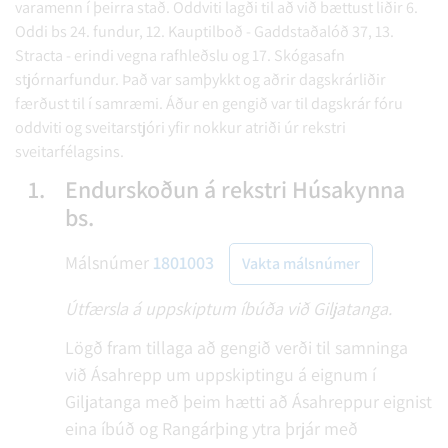
varamenn í þeirra stað. Oddviti lagði til að við bættust liðir 6.
Oddi bs 24. fundur, 12. Kauptilboð - Gaddstaðalóð 37, 13.
Stracta - erindi vegna rafhleðslu og 17. Skógasafn
stjórnarfundur. Það var samþykkt og aðrir dagskrárliðir
færðust til í samræmi. Áður en gengið var til dagskrár fóru
oddviti og sveitarstjóri yfir nokkur atriði úr rekstri
sveitarfélagsins.
1.
Endurskoðun á rekstri Húsakynna
bs.
Málsnúmer
1801003
Vakta málsnúmer
Útfærsla á uppskiptum íbúða við Giljatanga.
Lögð fram tillaga að gengið verði til samninga
við Ásahrepp um uppskiptingu á eignum í
Giljatanga með þeim hætti að Ásahreppur eignist
eina íbúð og Rangárþing ytra þrjár með