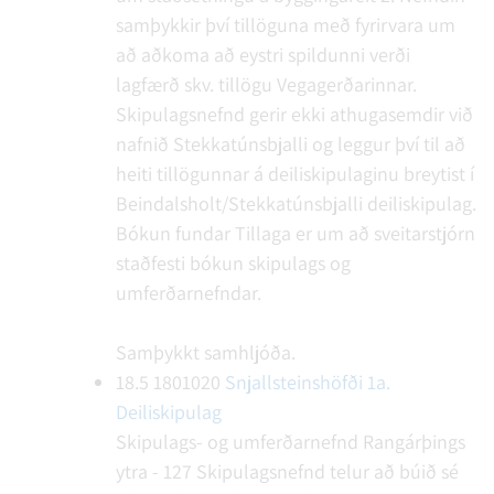
samþykkir því tillöguna með fyrirvara um
að aðkoma að eystri spildunni verði
lagfærð skv. tillögu Vegagerðarinnar.
Skipulagsnefnd gerir ekki athugasemdir við
nafnið Stekkatúnsbjalli og leggur því til að
heiti tillögunnar á deiliskipulaginu breytist í
Beindalsholt/Stekkatúnsbjalli deiliskipulag.
Bókun fundar
Tillaga er um að sveitarstjórn
staðfesti bókun skipulags og
umferðarnefndar.
Samþykkt samhljóða.
18.5
1801020
Snjallsteinshöfði 1a.
Deiliskipulag
Skipulags- og umferðarnefnd Rangárþings
ytra - 127
Skipulagsnefnd telur að búið sé