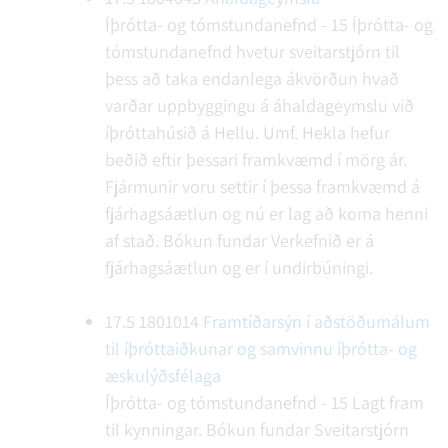
Íþrótta- og tómstundanefnd - 15
Íþrótta- og
tómstundanefnd hvetur sveitarstjórn til
þess að taka endanlega ákvörðun hvað
varðar uppbyggingu á áhaldageymslu við
íþróttahúsið á Hellu. Umf. Hekla hefur
beðið eftir þessari framkvæmd í mörg ár.
Fjármunir voru settir í þessa framkvæmd á
fjárhagsáætlun og nú er lag að koma henni
af stað.
Bókun fundar
Verkefnið er á
fjárhagsáætlun og er í undirbúningi.
17.5
1801014
Framtíðarsýn í aðstöðumálum
til íþróttaiðkunar og samvinnu íþrótta- og
æskulýðsfélaga
Íþrótta- og tómstundanefnd - 15
Lagt fram
til kynningar.
Bókun fundar
Sveitarstjórn