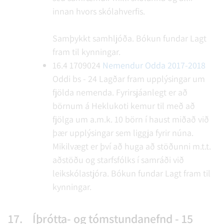
innan hvors skólahverfis.
Samþykkt samhljóða.
Bókun fundar
Lagt
fram til kynningar.
16.4
1709024
Nemendur Odda 2017-2018
Oddi bs - 24
Lagðar fram upplýsingar um
fjölda nemenda. Fyrirsjáanlegt er að
börnum á Heklukoti kemur til með að
fjölga um a.m.k. 10 börn í haust miðað við
þær upplýsingar sem liggja fyrir núna.
Mikilvægt er því að huga að stöðunni m.t.t.
aðstöðu og starfsfólks í samráði við
leikskólastjóra.
Bókun fundar
Lagt fram til
kynningar.
17.
Íþrótta- og tómstundanefnd - 15