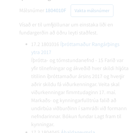
Málsnúmer
1804010F
Vakta málsnúmer
Vísað er til umfjöllunar um einstaka liði en
fundargerðin að öðru leyti staðfest.
17.2
1801016
Íþróttamaður Rangárþings
ytra 2017
Íþrótta- og tómstundanefnd - 15
Farið var
yfir tilnefningar og ákveðið hver skildi hljóta
titilinn íþróttamaður ársins 2017 og hverjir
aðrir skildu fá viðurkenningar. Veita skal
viðurkenningar fimmtudaginn 17. maí.
Markaðs- og kynningarfulltrúa falið að
undirbúa viðburðinn í samráði við formann
nefndarinnar.
Bókun fundar
Lagt fram til
kynningar.
17.3
1804045
Áhaldageymsla