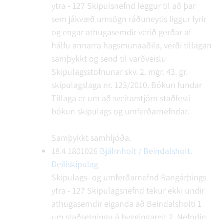
ytra - 127
Skipulsnefnd leggur til að þar
sem jákvæð umsögn ráðuneytis liggur fyrir
og engar athugasemdir verið gerðar af
hálfu annarra hagsmunaaðila, verði tillagan
samþykkt og send til varðveislu
Skipulagsstofnunar skv. 2. mgr. 43. gr.
skipulagslaga nr. 123/2010.
Bókun fundar
Tillaga er um að sveitarstjórn staðfesti
bókun skipulags og umferðarnefndar.
Samþykkt samhljóða.
18.4
1801026
Bjálmholt / Beindalsholt.
Deiliskipulag
Skipulags- og umferðarnefnd Rangárþings
ytra - 127
Skipulagsnefnd tekur ekki undir
athugasemdir eiganda að Beindalsholti 1
um staðsetningu á byggingareit 2. Nefndin