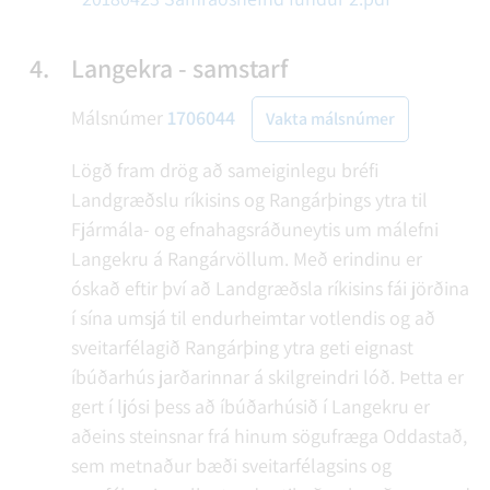
4.
Langekra - samstarf
Málsnúmer
1706044
Vakta málsnúmer
Lögð fram drög að sameiginlegu bréfi
Landgræðslu ríkisins og Rangárþings ytra til
Fjármála- og efnahagsráðuneytis um málefni
Langekru á Rangárvöllum. Með erindinu er
óskað eftir því að Landgræðsla ríkisins fái jörðina
í sína umsjá til endurheimtar votlendis og að
sveitarfélagið Rangárþing ytra geti eignast
íbúðarhús jarðarinnar á skilgreindri lóð. Þetta er
gert í ljósi þess að íbúðarhúsið í Langekru er
aðeins steinsnar frá hinum sögufræga Oddastað,
sem metnaður bæði sveitarfélagsins og