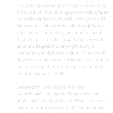
2. mgr. 69. gr. sveitarstjórnarlaga nr. 138/2011, og
er hún óskipt (in solidum) gagnvart kröfuhafa, en
innbyrðis skiptist hún í hlutfalli við eignarhluti í
Skógasafni. Sveitarstjórnin veitir lánasjóðnum
veð í tekjum sínum til tryggingar þeirri ábyrgð,
sbr. heimild í 2. mgr. 68. gr. sömu laga. Ábyrgðin
tekur til allra greiðslna sem og hvers kyns
kostnaðar sem hlýst af vanskilum. Er lánið tekið
til greiðslu framkvæmda við safnið, sbr. 3. gr. laga
um stofnun opinbers hlutafélags um Lánasjóð
sveitarfélaga nr. 150/2006.
Sveitarstjórnin skuldbindur hér með
sveitarfélagið sem eiganda Skógasafns til að
breyta ekki ákvæði samþykkta Skógasafns sem
leggur hömlur á eignarhald að félaginu að því