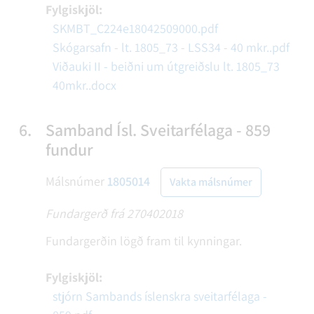
Fylgiskjöl:
SKMBT_C224e18042509000.pdf
Skógarsafn - lt. 1805_73 - LSS34 - 40 mkr..pdf
Viðauki II - beiðni um útgreiðslu lt. 1805_73
40mkr..docx
6.
Samband Ísl. Sveitarfélaga - 859
fundur
Málsnúmer
1805014
Vakta málsnúmer
Fundargerð frá 270402018
Fundargerðin lögð fram til kynningar.
Fylgiskjöl:
stjórn Sambands íslenskra sveitarfélaga -