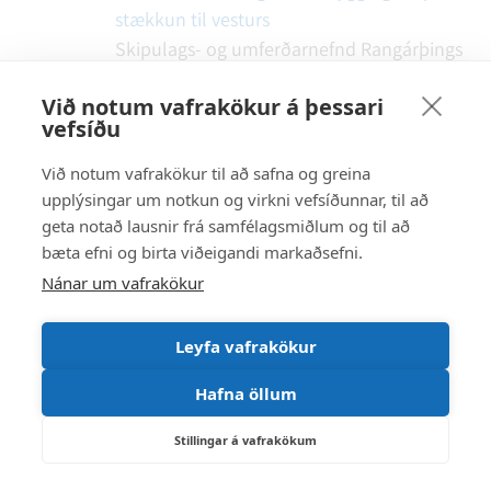
stækkun til vesturs
Skipulags- og umferðarnefnd Rangárþings
ytra - 127
Skipulagsnefnd heimilar
Við notum vafrakökur á þessari
umsækjanda að byggja við hús sitt að sömu
vefsíðu
línu og húsin við Baugöldu 2 og 4.
Bókun
fundar
Tillaga er um að sveitarstjórn
Við notum vafrakökur til að safna og greina
staðfesti bókun skipulags og
upplýsingar um notkun og virkni vefsíðunnar, til að
umferðarnefndar.Samþykkt samhljóða.
geta notað lausnir frá samfélagsmiðlum og til að
bæta efni og birta viðeigandi markaðsefni.
18.9
1805008
Landsnet. Beiðni um
Nánar um vafrakökur
breytingu á Aðalskipulagi
Skipulags- og umferðarnefnd Rangárþings
ytra - 127
Skipulagsnefnd samþykkir að
Leyfa vafrakökur
gerð verði breyting á Aðalskipulagi
Hafna öllum
Rangárþings ytra þegar niðurstaða liggur
fyrir um staðsetningu línunnar.
Bókun
Stillingar á vafrakökum
fundar
Tillaga er um að sveitarstjórn