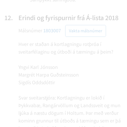
12.
Erindi og fyrispurnir frá Á-lista 2018
Málsnúmer
1803007
Vakta málsnúmer
Hver er staðan á kortlagningu rotþróa í
sveitarfélaginu og útboði á tæmingu á þeim?
Yngvi Karl Jónsson
Margrét Harpa Guðsteinsson
Sigdís Oddsdóttir
Svar sveitarstjóra: Kortlagningu er lokið í
Þykkvabæ, Rangárvöllum og Landssveit og mun
ljúka á næstu dögum í Holtum. Þar með verður
kominn grunnur til útboðs á tæmingu sem er þá