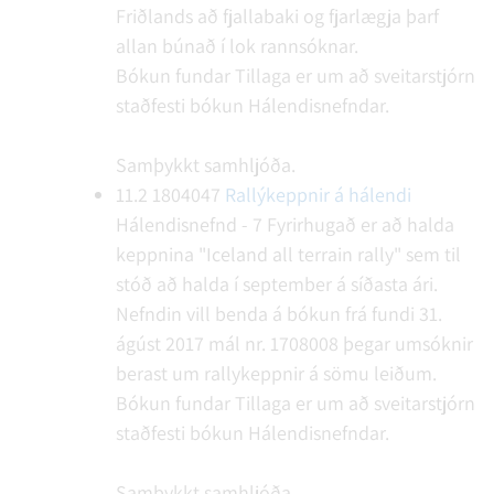
Friðlands að fjallabaki og fjarlægja þarf
allan búnað í lok rannsóknar.
Bókun fundar
Tillaga er um að sveitarstjórn
staðfesti bókun Hálendisnefndar.
Samþykkt samhljóða.
11.2
1804047
Rallýkeppnir á hálendi
Hálendisnefnd - 7
Fyrirhugað er að halda
keppnina "Iceland all terrain rally" sem til
stóð að halda í september á síðasta ári.
Nefndin vill benda á bókun frá fundi 31.
ágúst 2017 mál nr. 1708008 þegar umsóknir
berast um rallykeppnir á sömu leiðum.
Bókun fundar
Tillaga er um að sveitarstjórn
staðfesti bókun Hálendisnefndar.
Samþykkt samhljóða.