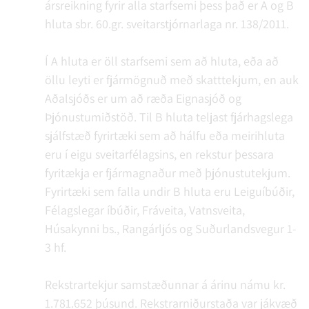
ársreikning fyrir alla starfsemi þess það er A og B
hluta sbr. 60.gr. sveitarstjórnarlaga nr. 138/2011.
Í A hluta er öll starfsemi sem að hluta, eða að
öllu leyti er fjármögnuð með skatttekjum, en auk
Aðalsjóðs er um að ræða Eignasjóð og
Þjónustumiðstöð. Til B hluta teljast fjárhagslega
sjálfstæð fyrirtæki sem að hálfu eða meirihluta
eru í eigu sveitarfélagsins, en rekstur þessara
fyritækja er fjármagnaður með þjónustutekjum.
Fyrirtæki sem falla undir B hluta eru Leiguíbúðir,
Félagslegar íbúðir, Fráveita, Vatnsveita,
Húsakynni bs., Rangárljós og Suðurlandsvegur 1-
3 hf.
Rekstrartekjur samstæðunnar á árinu námu kr.
1.781.652 þúsund. Rekstrarniðurstaða var jákvæð