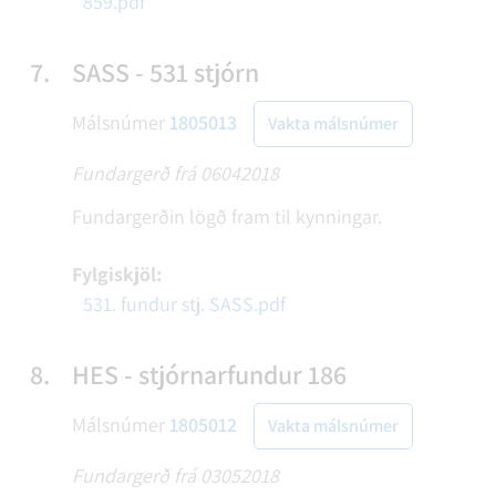
859.pdf
7.
SASS - 531 stjórn
Málsnúmer
1805013
Vakta málsnúmer
Fundargerð frá 06042018
Fundargerðin lögð fram til kynningar.
Fylgiskjöl:
531. fundur stj. SASS.pdf
8.
HES - stjórnarfundur 186
Málsnúmer
1805012
Vakta málsnúmer
Fundargerð frá 03052018