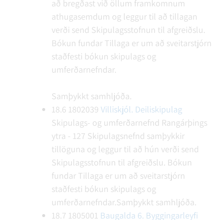
að bregðast við öllum framkomnum
athugasemdum og leggur til að tillagan
verði send Skipulagsstofnun til afgreiðslu.
Bókun fundar
Tillaga er um að sveitarstjórn
staðfesti bókun skipulags og
umferðarnefndar.
Samþykkt samhljóða.
18.6
1802039
Villiskjól. Deiliskipulag
Skipulags- og umferðarnefnd Rangárþings
ytra - 127
Skipulagsnefnd samþykkir
tillöguna og leggur til að hún verði send
Skipulagsstofnun til afgreiðslu.
Bókun
fundar
Tillaga er um að sveitarstjórn
staðfesti bókun skipulags og
umferðarnefndar.Samþykkt samhljóða.
18.7
1805001
Baugalda 6. Byggingarleyfi