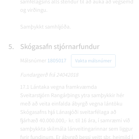
samfélagsins alls stendur til að auka að vegsemd
og virðingu.
Samþykkt samhljóða.
5.
Skógasafn stjórnarfundur
Málsnúmer
1805017
Vakta málsnúmer
Fundargerð frá 24042018
17.1 Lántaka vegna framkvæmda
Sveitarstjórn Rangárþings ytra samþykkir hér
með að veita einfalda ábyrgð vegna lántöku
Skógasafns hjá Lánasjóði sveitarfélaga að
fjárhæð 40.000.000,- kr. til 16 ára, í samræmi við
samþykkta skilmála lánveitingarinnar sem liggur
fyrir fundinum. Er ábyrgð þessi veitt sbr. heimild í