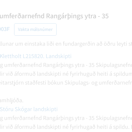
 umferðarnefnd Rangárþings ytra - 35
003F
Vakta málsnúmer
öllunar um einstaka liði en fundargerðin að öðru leyti s
Klettholt L215820. Landskipti
og umferðarnefnd Rangárþings ytra - 35
Skipulagsnefnd
 við áformuð landskipti né fyrirhuguð heiti á spildu
itarstjórn staðfesti bókun Skipulags- og umferðarnef
amhljóða.
Stóru Skógar landskipti
og umferðarnefnd Rangárþings ytra - 35
Skipulagsnefnd
 við áformuð landskipti né fyrirhugað heiti á spildu.