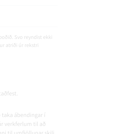
ðið. Svo reyndist ekki
r atriði úr rekstri
taðfest.
ð taka ábendingar í
r verkferlum til að
i til umfjöllunar skili