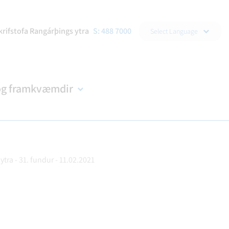
▼
krifstofa Rangárþings ytra
S: 488 7000
Select Language
og framkvæmdir
tra - 31. fundur - 11.02.2021
DRAÐA
R
NDIR
KORTASJÁ
BÚKOLLA
EYÐUBLÖÐ OG UMSÓKNIR
B-HLUTA FYRIRTÆKI