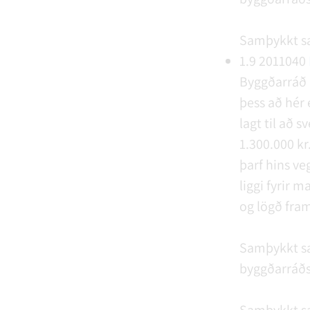
Samþykkt s
1.9
2011040
Byggðarráð 
þess að hér
lagt til að
1.300.000 kr
þarf hins ve
liggi fyrir 
og lögð fram
Samþykkt s
byggðarráðs