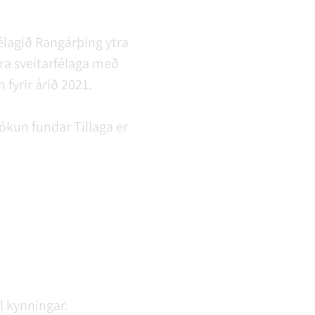
félagið Rangárþing ytra
ra sveitarfélaga með
fyrir árið 2021.
ókun fundar
Tillaga er
il kynningar.