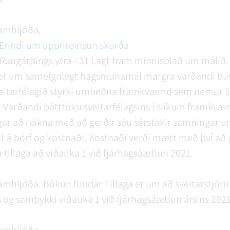
amhljóða.
Erindi um upphreinsun skurða
Rangárþings ytra - 31
Lagt fram minnisblað um málið. 
 er um sameignlegt hagsmunamál margra varðandi bús
 sveitarfélagið styrki umbeðna framkvæmd sem nemur 
. Varðandi þátttöku sveitarfélagsins í slíkum framkvæm
gar að reikna með að gerðir séu sérstakir samningar u
mat á þörf og kostnaði. Kostnaði verði mætt með því a
 tillaga að viðauka 1 við fjárhagsáætlun 2021.
amhljóða.
Bókun fundar
Tillaga er um að sveitarstjór
 og samþykki viðauka 1 við fjárhagsáætlun ársins 2021