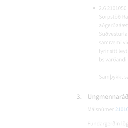
2.6
2101050
Sorpstöð Ran
aðgerðaáætl
Suðvesturlan
samræmi vi
fyrir sitt l
bs varðandi
Samþykkt s
3.
Ungmennaráð R
Málsnúmer
2101
Fundargerðin lög