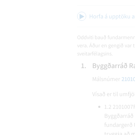
Horfa á upptöku 
Oddviti bauð fundarmenn 
vera. Áður en gengið var ti
sveitarfélagsins.
1.
Byggðarráð Ra
Málsnúmer
2101
Vísað er til umfj
1.2
2101007
Byggðarráð 
fundargerð U
tryggja að m