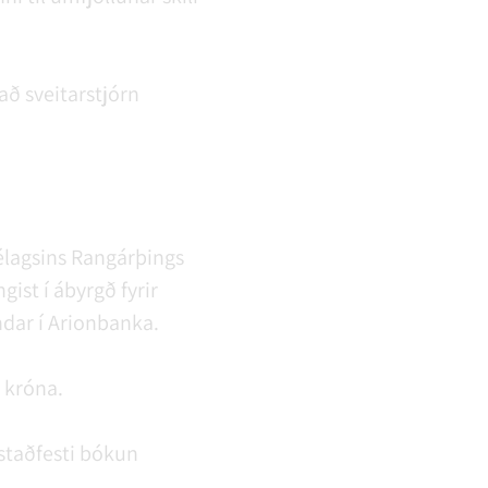
að sveitarstjórn
félagsins Rangárþings
ist í ábyrgð fyrir
dar í Arionbanka.
 króna.
 staðfesti bókun