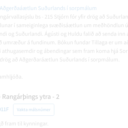
Aðgerðaáætlun Suðurlands í sorpmálum
gárvallasýslu bs - 215
Stjórn fór yfir drög að Suðurla
unar í sameiginlega svæðisáætlun um meðhöndlun úr
di og Suðurlandi. Ágústi og Huldu falið að senda inn
ð umræður á fundinum.
Bókun fundar
Tillaga er um að
eyti athugasemdir og ábendingar sem fram koma hjá So
 drög að Aðgerðaráætlun Suðurlands í sorpmálum.
amhljóða.
angárþings ytra - 2
011F
Vakta málsnúmer
ð fram til kynningar.