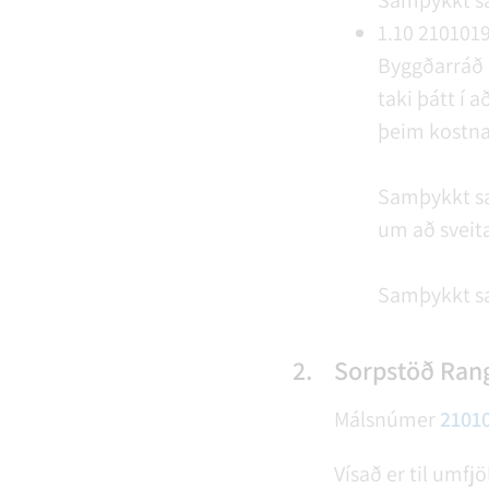
Samþykkt s
1.10
210101
Byggðarráð 
taki þátt í
þeim kostnað
Samþykkt sa
um að sveita
Samþykkt s
2.
Sorpstöð Rang
Málsnúmer
2101
Vísað er til umfj