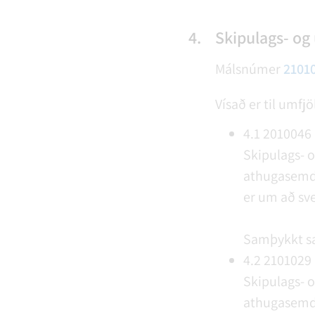
4.
Skipulags- og
Málsnúmer
2101
Vísað er til umfj
4.1
2010046
Skipulags- 
athugasemdir
er um að sve
Samþykkt s
4.2
2101029
Skipulags- 
athugasemdir