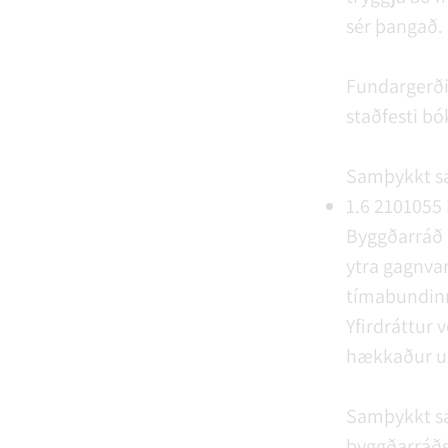
sér þangað.
Fundargerðin
staðfesti b
Samþykkt s
1.6
2101055
Byggðarráð 
ytra gagnvar
tímabundinn
Yfirdráttur v
hækkaður um 
Samþykkt s
byggðarráðs