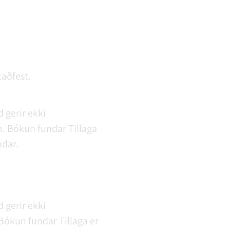
taðfest.
 gerir ekki
m.
Bókun fundar
Tillaga
ndar.
 gerir ekki
Bókun fundar
Tillaga er