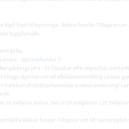
 lögð fram til kynningar.
Bókun fundar
Tillaga er um 
ókun byggðarráðs.
amhljóða.
Lundur - stjórnarfundur 7
Rangárþings ytra - 31
Óskað er eftir afgreiðslu sveitar
t tillögu stjórnar um að aðildarsveitarfélög Lundar gang
i hækkun yfirdráttarheimildar á rekstrarreikningi Lun
erði
10 milljónir króna, fari úr 10 milljónum í 20 milljónir
amhljóða
Bókun fundar
Tillaga er um að sveitarstjórn
.