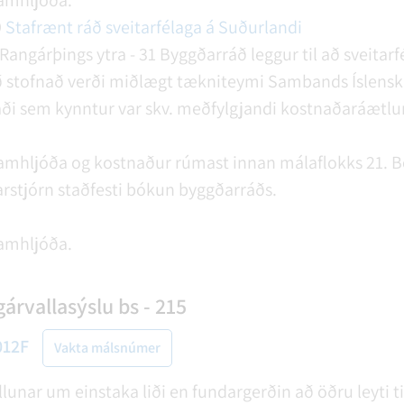
amhljóða.
9
Stafrænt ráð sveitarfélaga á Suðurlandi
Rangárþings ytra - 31
Byggðarráð leggur til að sveitar
 að stofnað verði miðlægt tækniteymi Sambands Íslensk
i sem kynntur var skv. meðfylgjandi kostnaðaráætlun 
mhljóða og kostnaður rúmast innan málaflokks 21.
B
rstjórn staðfesti bókun byggðarráðs.
amhljóða.
árvallasýslu bs - 215
012F
Vakta málsnúmer
öllunar um einstaka liði en fundargerðin að öðru leyti t