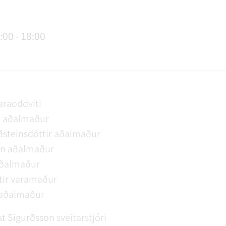
AGSÞJÓNUSTA
SLUN OG ÞJÓNUSTA
TUR
FUNDAGERÐIR
LAUS STÖRF
SORPHIRÐA
ÚTIVIST OG HEILSA
FUNDARSALIR
:00 - 18:00
araoddviti
n
aðalmaður
steinsdóttir
aðalmaður
on
aðalmaður
ðalmaður
ir
varamaður
aðalmaður
t Sigurðsson
sveitarstjóri