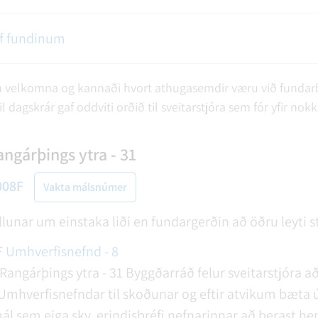
af fundinum
velkomna og kannaði hvort athugasemdir væru við fundarbo
l dagskrár gaf oddviti orðið til sveitarstjóra sem fór yfir nokku
ngárþings ytra - 31
008F
Vakta málsnúmer
öllunar um einstaka liði en fundargerðin að öðru leyti s
F
Umhverfisnefnd - 8
Rangárþings ytra - 31
Byggðarráð felur sveitarstjóra a
mhverfisnefndar til skoðunar og eftir atvikum bæta ú
ál sem eiga skv. erindisbréfi nefnarinnar að berast henn