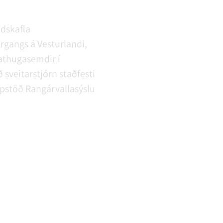
ndskafla
gangs á Vesturlandi,
 athugasemdir í
 sveitarstjórn staðfesti
rpstöð Rangárvallasýslu