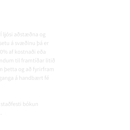
Í ljósi aðstæðna og
etu á svæðinu þá er
50% af kostnaði eða
dum til framtíðar litið
m þetta og að fyrirfram
ð ganga á handbært fé
n staðfesti bókun
.