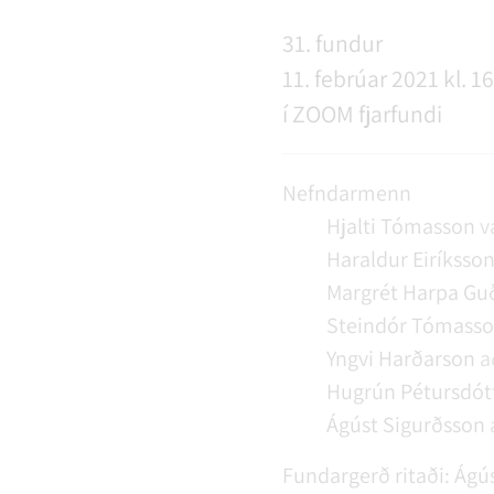
NÝIR ÍBÚAR
FERÐAÞJÓNUSTA
SAMSTARFSVERKEFNI
ÞJÓNUSTUMIÐSTÖÐ
FÉL
VER
VEI
31. fundur
11. febrúar 2021 kl. 16
í ZOOM fjarfundi
MENNING
STARFSFÓLK RANGÁRÞINGS YTRA
Nefndarmenn
Hjalti Tómasson
v
Haraldur Eiríksso
Margrét Harpa Guð
Steindór Tómass
Yngvi Harðarson
a
Hugrún Pétursdótt
Ágúst Sigurðsson
Fundargerð ritaði:
Ágús