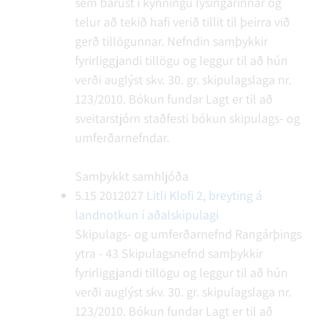
sem bárust í kynningu lýsingarinnar og
telur að tekið hafi verið tillit til þeirra við
gerð tillögunnar. Nefndin samþykkir
fyrirliggjandi tillögu og leggur til að hún
verði auglýst skv. 30. gr. skipulagslaga nr.
123/2010.
Bókun fundar
Lagt er til að
sveitarstjórn staðfesti bókun skipulags- og
umferðarnefndar.
Samþykkt samhljóða
5.15
2012027
Litli Klofi 2, breyting á
landnotkun í aðalskipulagi
Skipulags- og umferðarnefnd Rangárþings
ytra - 43
Skipulagsnefnd samþykkir
fyrirliggjandi tillögu og leggur til að hún
verði auglýst skv. 30. gr. skipulagslaga nr.
123/2010.
Bókun fundar
Lagt er til að