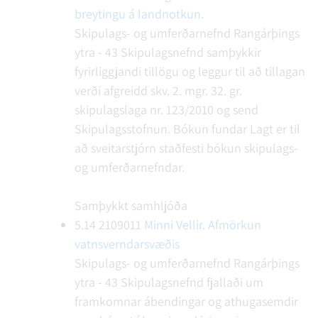
breytingu á landnotkun.
Skipulags- og umferðarnefnd Rangárþings
ytra - 43
Skipulagsnefnd samþykkir
fyrirliggjandi tillögu og leggur til að tillagan
verði afgreidd skv. 2. mgr. 32. gr.
skipulagslaga nr. 123/2010 og send
Skipulagsstofnun.
Bókun fundar
Lagt er til
að sveitarstjórn staðfesti bókun skipulags-
og umferðarnefndar.
Samþykkt samhljóða
5.14
2109011
Minni Vellir. Afmörkun
vatnsverndarsvæðis
Skipulags- og umferðarnefnd Rangárþings
ytra - 43
Skipulagsnefnd fjallaði um
framkomnar ábendingar og athugasemdir