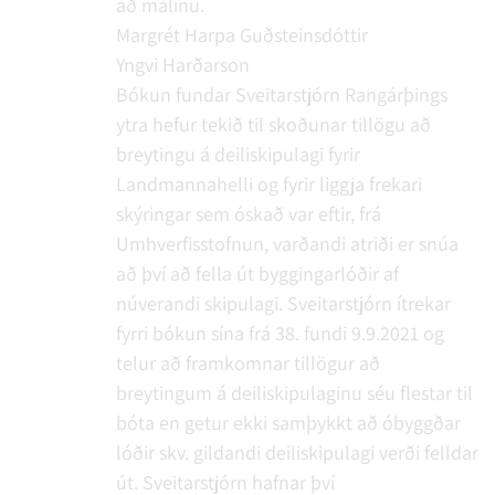
að málinu.
Margrét Harpa Guðsteinsdóttir
Yngvi Harðarson
Bókun fundar
Sveitarstjórn Rangárþings
ytra hefur tekið til skoðunar tillögu að
breytingu á deiliskipulagi fyrir
Landmannahelli og fyrir liggja frekari
skýringar sem óskað var eftir, frá
Umhverfisstofnun, varðandi atriði er snúa
að því að fella út byggingarlóðir af
núverandi skipulagi. Sveitarstjórn ítrekar
fyrri bókun sína frá 38. fundi 9.9.2021 og
telur að framkomnar tillögur að
breytingum á deiliskipulaginu séu flestar til
bóta en getur ekki samþykkt að óbyggðar
lóðir skv. gildandi deiliskipulagi verði felldar
út. Sveitarstjórn hafnar því