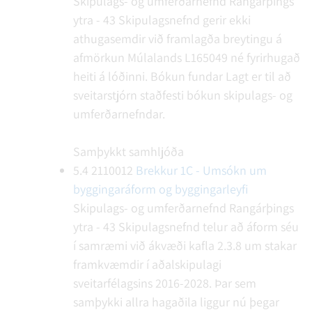
Skipulags- og umferðarnefnd Rangárþings
ytra - 43
Skipulagsnefnd gerir ekki
athugasemdir við framlagða breytingu á
afmörkun Múlalands L165049 né fyrirhugað
heiti á lóðinni.
Bókun fundar
Lagt er til að
sveitarstjórn staðfesti bókun skipulags- og
umferðarnefndar.
Samþykkt samhljóða
5.4
2110012
Brekkur 1C - Umsókn um
byggingaráform og byggingarleyfi
Skipulags- og umferðarnefnd Rangárþings
ytra - 43
Skipulagsnefnd telur að áform séu
í samræmi við ákvæði kafla 2.3.8 um stakar
framkvæmdir í aðalskipulagi
sveitarfélagsins 2016-2028. Þar sem
samþykki allra hagaðila liggur nú þegar