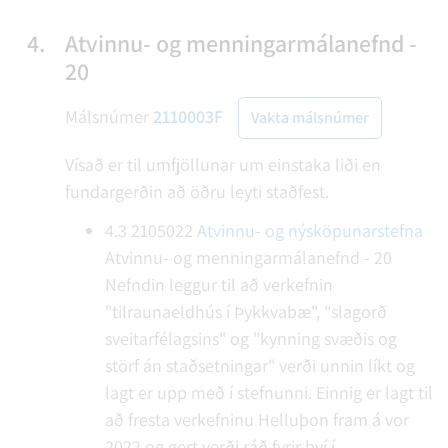
4.
Atvinnu- og menningarmálanefnd -
20
Málsnúmer
2110003F
Vakta málsnúmer
Vísað er til umfjöllunar um einstaka liði en
fundargerðin að öðru leyti staðfest.
4.3
2105022
Atvinnu- og nýsköpunarstefna
Atvinnu- og menningarmálanefnd - 20
Nefndin leggur til að verkefnin
"tilraunaeldhús í Þykkvabæ", "slagorð
sveitarfélagsins" og "kynning svæðis og
störf án staðsetningar" verði unnin líkt og
lagt er upp með í stefnunni. Einnig er lagt til
að fresta verkefninu Helluþon fram á vor
2022 og gert verði ráð fyrir því í