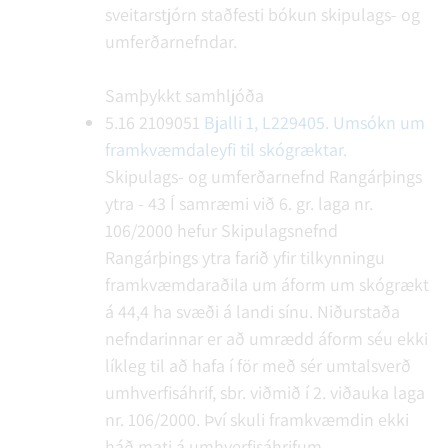
sveitarstjórn staðfesti bókun skipulags- og
umferðarnefndar.
Samþykkt samhljóða
5.16
2109051
Bjalli 1, L229405. Umsókn um
framkvæmdaleyfi til skógræktar.
Skipulags- og umferðarnefnd Rangárþings
ytra - 43
Í samræmi við 6. gr. laga nr.
106/2000 hefur Skipulagsnefnd
Rangárþings ytra farið yfir tilkynningu
framkvæmdaraðila um áform um skógrækt
á 44,4 ha svæði á landi sínu. Niðurstaða
nefndarinnar er að umrædd áform séu ekki
líkleg til að hafa í för með sér umtalsverð
umhverfisáhrif, sbr. viðmið í 2. viðauka laga
nr. 106/2000. Því skuli framkvæmdin ekki
háð mati á umhverfisáhrifum.