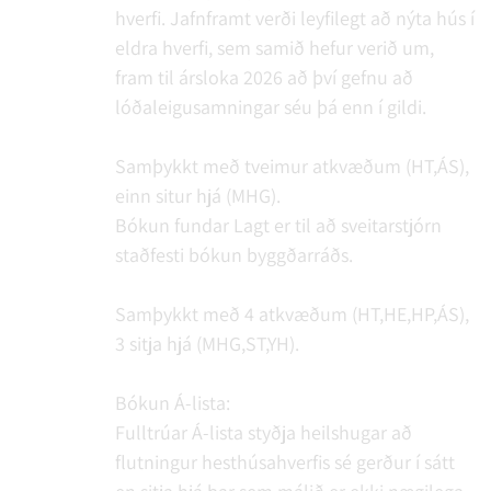
hverfi. Jafnframt verði leyfilegt að nýta hús í
eldra hverfi, sem samið hefur verið um,
fram til ársloka 2026 að því gefnu að
lóðaleigusamningar séu þá enn í gildi.
Samþykkt með tveimur atkvæðum (HT,ÁS),
einn situr hjá (MHG).
Bókun fundar
Lagt er til að sveitarstjórn
staðfesti bókun byggðarráðs.
Samþykkt með 4 atkvæðum (HT,HE,HP,ÁS),
3 sitja hjá (MHG,ST,YH).
Bókun Á-lista:
Fulltrúar Á-lista styðja heilshugar að
flutningur hesthúsahverfis sé gerður í sátt