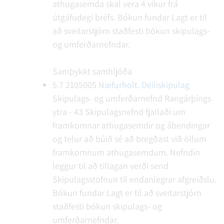
athugasemda skal vera 4 vikur frá
útgáfudegi bréfs.
Bókun fundar
Lagt er til
að sveitarstjórn staðfesti bókun skipulags-
og umferðarnefndar.
Samþykkt samhljóða
5.7
2105005
Næfurholt. Deiliskipulag
Skipulags- og umferðarnefnd Rangárþings
ytra - 43
Skipulagsnefnd fjallaði um
framkomnar athugasemdir og ábendingar
og telur að búið sé að bregðast við öllum
framkomnum athugasemdum. Nefndin
leggur til að tillagan verði send
Skipulagsstofnun til endanlegrar afgreiðslu.
Bókun fundar
Lagt er til að sveitarstjórn
staðfesti bókun skipulags- og
umferðarnefndar.