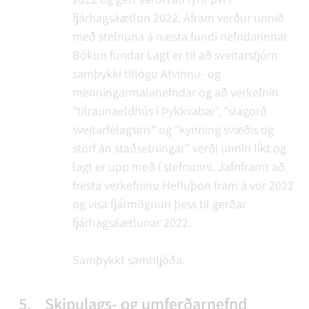
fjárhagsáætlun 2022. Áfram verður unnið
með stefnuna á næsta fundi nefndarinnar.
Bókun fundar
Lagt er til að sveitarstjórn
samþykki tillögu Atvinnu- og
menningarmálanefndar og að verkefnin
"tilraunaeldhús í Þykkvabæ", "slagorð
sveitarfélagsins" og "kynning svæðis og
störf án staðsetningar" verði unnin líkt og
lagt er upp með í stefnunni. Jafnframt að
fresta verkefninu Helluþon fram á vor 2022
og vísa fjármögnun þess til gerðar
fjárhagsáætlunar 2022.
Samþykkt samhljóða.
5.
Skipulags- og umferðarnefnd