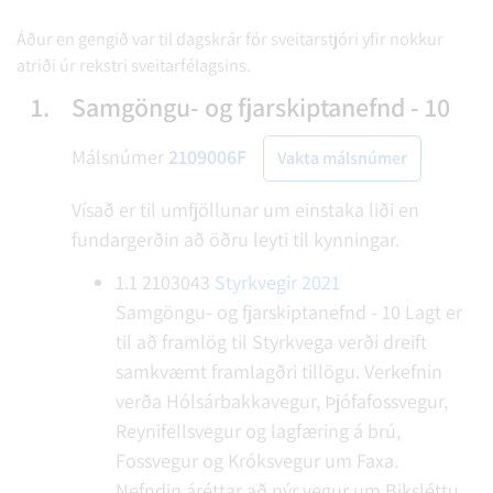
Áður en gengið var til dagskrár fór sveitarstjóri yfir nokkur
atriði úr rekstri sveitarfélagsins.
1.
Samgöngu- og fjarskiptanefnd - 10
Málsnúmer
2109006F
Vakta málsnúmer
Vísað er til umfjöllunar um einstaka liði en
fundargerðin að öðru leyti til kynningar.
1.1
2103043
Styrkvegir 2021
Samgöngu- og fjarskiptanefnd - 10
Lagt er
til að framlög til Styrkvega verði dreift
samkvæmt framlagðri tillögu. Verkefnin
verða Hólsárbakkavegur, Þjófafossvegur,
Reynifellsvegur og lagfæring á brú,
Fossvegur og Króksvegur um Faxa.
Nefndin áréttar að nýr vegur um Biksléttu,