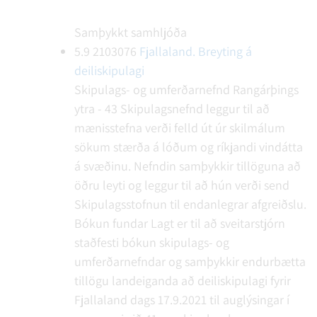
Samþykkt samhljóða
5.9
2103076
Fjallaland. Breyting á
deiliskipulagi
Skipulags- og umferðarnefnd Rangárþings
ytra - 43
Skipulagsnefnd leggur til að
mænisstefna verði felld út úr skilmálum
sökum stærða á lóðum og ríkjandi vindátta
á svæðinu. Nefndin samþykkir tillöguna að
öðru leyti og leggur til að hún verði send
Skipulagsstofnun til endanlegrar afgreiðslu.
Bókun fundar
Lagt er til að sveitarstjórn
staðfesti bókun skipulags- og
umferðarnefndar og samþykkir endurbætta
tillögu landeiganda að deiliskipulagi fyrir
Fjallaland dags 17.9.2021 til auglýsingar í