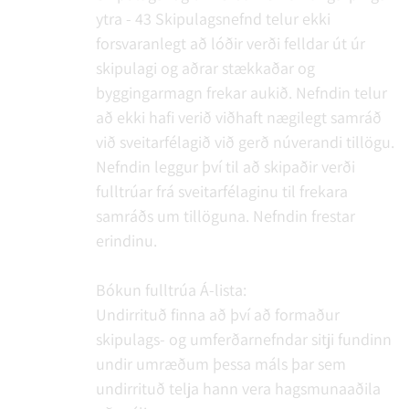
ytra - 43
Skipulagsnefnd telur ekki
forsvaranlegt að lóðir verði felldar út úr
skipulagi og aðrar stækkaðar og
byggingarmagn frekar aukið. Nefndin telur
að ekki hafi verið viðhaft nægilegt samráð
við sveitarfélagið við gerð núverandi tillögu.
Nefndin leggur því til að skipaðir verði
fulltrúar frá sveitarfélaginu til frekara
samráðs um tillöguna. Nefndin frestar
erindinu.
Bókun fulltrúa Á-lista:
Undirrituð finna að því að formaður
skipulags- og umferðarnefndar sitji fundinn
undir umræðum þessa máls þar sem
undirrituð telja hann vera hagsmunaaðila