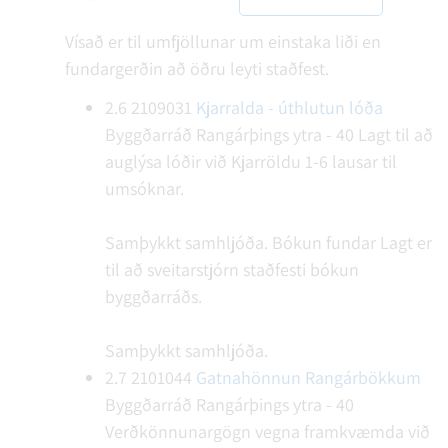
Vísað er til umfjöllunar um einstaka liði en
fundargerðin að öðru leyti staðfest.
2.6
2109031
Kjarralda - úthlutun lóða
Byggðarráð Rangárþings ytra - 40
Lagt til að
auglýsa lóðir við Kjarröldu 1-6 lausar til
umsóknar.
Samþykkt samhljóða.
Bókun fundar
Lagt er
til að sveitarstjórn staðfesti bókun
byggðarráðs.
Samþykkt samhljóða.
2.7
2101044
Gatnahönnun Rangárbökkum
Byggðarráð Rangárþings ytra - 40
Verðkönnunargögn vegna framkvæmda við