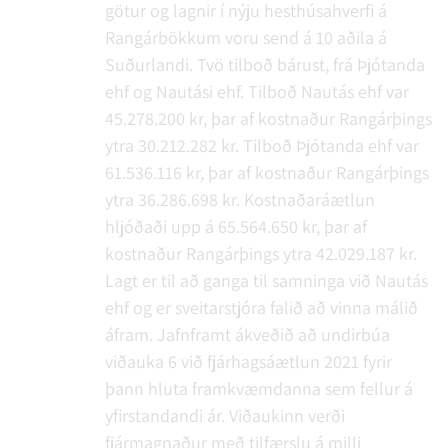
götur og lagnir í nýju hesthúsahverfi á
Rangárbökkum voru send á 10 aðila á
Suðurlandi. Tvö tilboð bárust, frá Þjótanda
ehf og Nautási ehf. Tilboð Nautás ehf var
45.278.200 kr, þar af kostnaður Rangárþings
ytra 30.212.282 kr. Tilboð Þjótanda ehf var
61.536.116 kr, þar af kostnaður Rangárþings
ytra 36.286.698 kr. Kostnaðaráætlun
hljóðaði upp á 65.564.650 kr, þar af
kostnaður Rangárþings ytra 42.029.187 kr.
Lagt er til að ganga til samninga við Nautás
ehf og er sveitarstjóra falið að vinna málið
áfram. Jafnframt ákveðið að undirbúa
viðauka 6 við fjárhagsáætlun 2021 fyrir
þann hluta framkvæmdanna sem fellur á
yfirstandandi ár. Viðaukinn verði
fjármagnaður með tilfærslu á milli