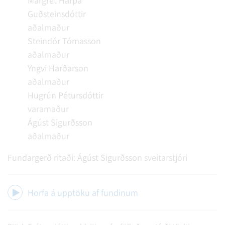
Margrét Harpa
Guðsteinsdóttir
aðalmaður
Steindór Tómasson
aðalmaður
Yngvi Harðarson
aðalmaður
Hugrún Pétursdóttir
varamaður
Ágúst Sigurðsson
aðalmaður
Fundargerð ritaði:
Ágúst Sigurðsson
sveitarstjóri
Horfa á upptöku af fundinum