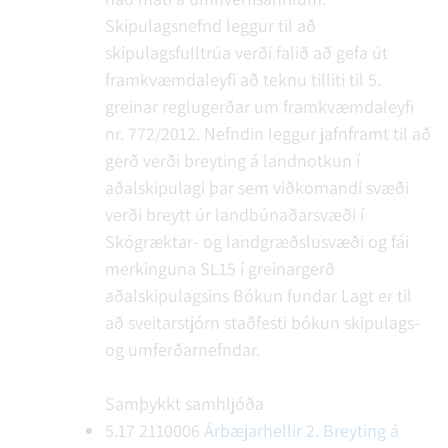
Skipulagsnefnd leggur til að
skipulagsfulltrúa verði falið að gefa út
framkvæmdaleyfi að teknu tilliti til 5.
greinar reglugerðar um framkvæmdaleyfi
nr. 772/2012. Nefndin leggur jafnframt til að
gerð verði breyting á landnotkun í
aðalskipulagi þar sem viðkomandi svæði
verði breytt úr landbúnaðarsvæði í
Skógræktar- og landgræðslusvæði og fái
merkinguna SL15 í greinargerð
aðalskipulagsins
Bókun fundar
Lagt er til
að sveitarstjórn staðfesti bókun skipulags-
og umferðarnefndar.
Samþykkt samhljóða
5.17
2110006
Árbæjarhellir 2. Breyting á