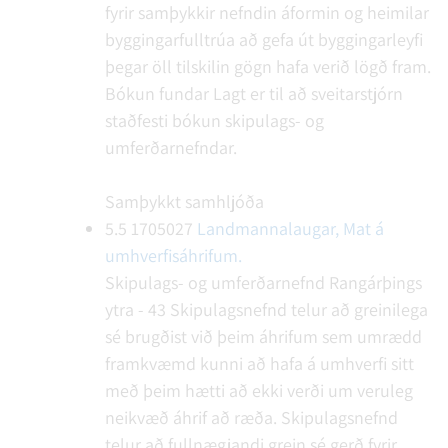
fyrir samþykkir nefndin áformin og heimilar
byggingarfulltrúa að gefa út byggingarleyfi
þegar öll tilskilin gögn hafa verið lögð fram.
Bókun fundar
Lagt er til að sveitarstjórn
staðfesti bókun skipulags- og
umferðarnefndar.
Samþykkt samhljóða
5.5
1705027
Landmannalaugar, Mat á
umhverfisáhrifum.
Skipulags- og umferðarnefnd Rangárþings
ytra - 43
Skipulagsnefnd telur að greinilega
sé brugðist við þeim áhrifum sem umrædd
framkvæmd kunni að hafa á umhverfi sitt
með þeim hætti að ekki verði um veruleg
neikvæð áhrif að ræða. Skipulagsnefnd
telur að fullnægjandi grein sé gerð fyrir