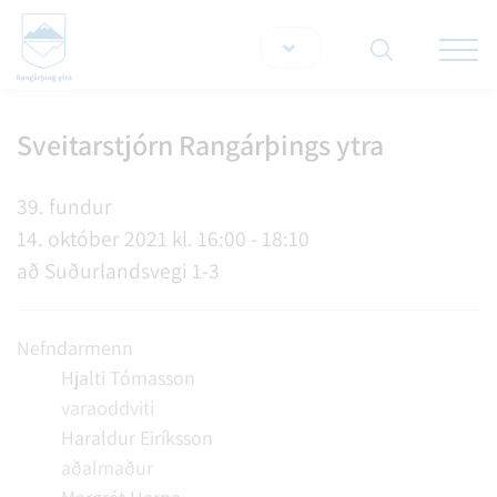
Opna/lo
snjallt
Sveitarstjórn Rangárþings ytra
Leita á vef
39. fundur
14. október 2021 kl. 16:00 - 18:10
að Suðurlandsvegi 1-3
Nefndarmenn
Hjalti Tómasson
varaoddviti
Haraldur Eiríksson
aðalmaður