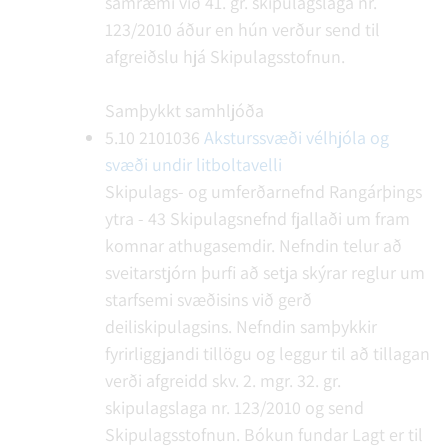
samræmi við 41. gr. skipulagslaga nr.
123/2010 áður en hún verður send til
afgreiðslu hjá Skipulagsstofnun.
Samþykkt samhljóða
5.10
2101036
Aksturssvæði vélhjóla og
svæði undir litboltavelli
Skipulags- og umferðarnefnd Rangárþings
ytra - 43
Skipulagsnefnd fjallaði um fram
komnar athugasemdir. Nefndin telur að
sveitarstjórn þurfi að setja skýrar reglur um
starfsemi svæðisins við gerð
deiliskipulagsins. Nefndin samþykkir
fyrirliggjandi tillögu og leggur til að tillagan
verði afgreidd skv. 2. mgr. 32. gr.
skipulagslaga nr. 123/2010 og send
Skipulagsstofnun.
Bókun fundar
Lagt er til