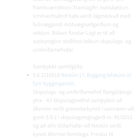
framkvæmdinni í framlagðri matsáætlun.
Umhverfisáhrif hafa verið lágmörkuð með
fullnægjandi mótvægisaðgerðum og
vöktun.
Bókun fundar
Lagt er til að
sveitarstjórn staðfesti bókun skipulags- og
umferðarnefndar.
Samþykkt samhljóða
5.6
2110018
Nestún 17. Bygging bílskúrs út
fyrir byggingarreit.
Skipulags- og umferðarnefnd Rangárþings
ytra - 43
Skipulagsnefnd samþykkir að
áformin verði grenndarkynnt í samræmi við
grein 5.9.2 í skipulagsreglugerð nr. 90/2013
og að allir lóðarhafar við Nestún verði
kynnt áformin formlega. Frestur til