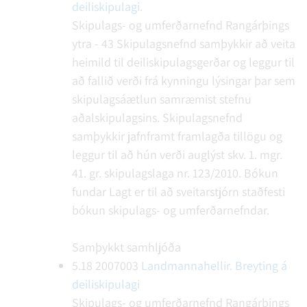
deiliskipulagi.
Skipulags- og umferðarnefnd Rangárþings
ytra - 43
Skipulagsnefnd samþykkir að veita
heimild til deiliskipulagsgerðar og leggur til
að fallið verði frá kynningu lýsingar þar sem
skipulagsáætlun samræmist stefnu
aðalskipulagsins. Skipulagsnefnd
samþykkir jafnframt framlagða tillögu og
leggur til að hún verði auglýst skv. 1. mgr.
41. gr. skipulagslaga nr. 123/2010.
Bókun
fundar
Lagt er til að sveitarstjórn staðfesti
bókun skipulags- og umferðarnefndar.
Samþykkt samhljóða
5.18
2007003
Landmannahellir. Breyting á
deiliskipulagi
Skipulags- og umferðarnefnd Rangárþings