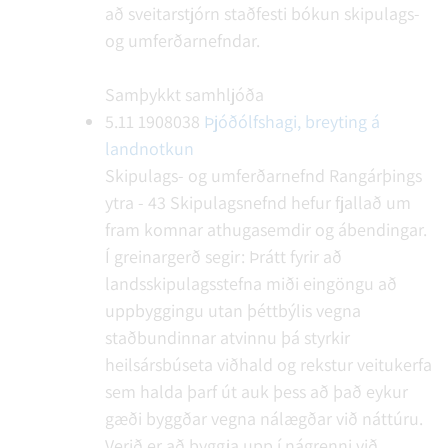
að sveitarstjórn staðfesti bókun skipulags-
og umferðarnefndar.
Samþykkt samhljóða
5.11
1908038
Þjóðólfshagi, breyting á
landnotkun
Skipulags- og umferðarnefnd Rangárþings
ytra - 43
Skipulagsnefnd hefur fjallað um
fram komnar athugasemdir og ábendingar.
Í greinargerð segir: Þrátt fyrir að
landsskipulagsstefna miði eingöngu að
uppbyggingu utan þéttbýlis vegna
staðbundinnar atvinnu þá styrkir
heilsársbúseta viðhald og rekstur veitukerfa
sem halda þarf út auk þess að það eykur
gæði byggðar vegna nálægðar við náttúru.
Verið er að byggja upp í nágrenni við