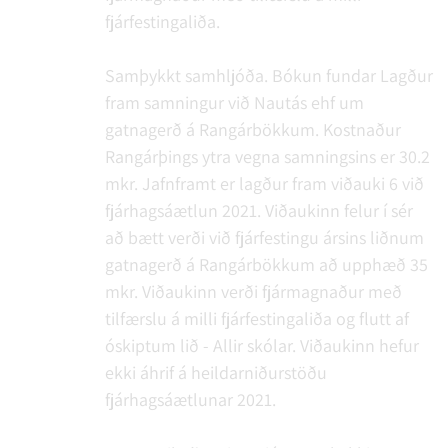
fjárfestingaliða.
Samþykkt samhljóða.
Bókun fundar
Lagður
fram samningur við Nautás ehf um
gatnagerð á Rangárbökkum. Kostnaður
Rangárþings ytra vegna samningsins er 30.2
mkr. Jafnframt er lagður fram viðauki 6 við
fjárhagsáætlun 2021. Viðaukinn felur í sér
að bætt verði við fjárfestingu ársins liðnum
gatnagerð á Rangárbökkum að upphæð 35
mkr. Viðaukinn verði fjármagnaður með
tilfærslu á milli fjárfestingaliða og flutt af
óskiptum lið - Allir skólar. Viðaukinn hefur
ekki áhrif á heildarniðurstöðu
fjárhagsáætlunar 2021.