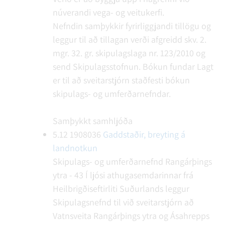
núverandi vega- og veitukerfi.
Nefndin samþykkir fyrirliggjandi tillögu og
leggur til að tillagan verði afgreidd skv. 2.
mgr. 32. gr. skipulagslaga nr. 123/2010 og
send Skipulagsstofnun.
Bókun fundar
Lagt
er til að sveitarstjórn staðfesti bókun
skipulags- og umferðarnefndar.
Samþykkt samhljóða
5.12
1908036
Gaddstaðir, breyting á
landnotkun
Skipulags- og umferðarnefnd Rangárþings
ytra - 43
Í ljósi athugasemdarinnar frá
Heilbrigðiseftirliti Suðurlands leggur
Skipulagsnefnd til við sveitarstjórn að
Vatnsveita Rangárþings ytra og Ásahrepps