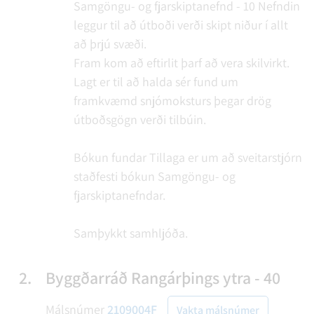
Samgöngu- og fjarskiptanefnd - 10
Nefndin
leggur til að útboði verði skipt niður í allt
að þrjú svæði.
Fram kom að eftirlit þarf að vera skilvirkt.
Lagt er til að halda sér fund um
framkvæmd snjómoksturs þegar drög
útboðsgögn verði tilbúin.
Bókun fundar
Tillaga er um að sveitarstjórn
staðfesti bókun Samgöngu- og
fjarskiptanefndar.
Samþykkt samhljóða.
2.
Byggðarráð Rangárþings ytra - 40
Málsnúmer
2109004F
Vakta málsnúmer