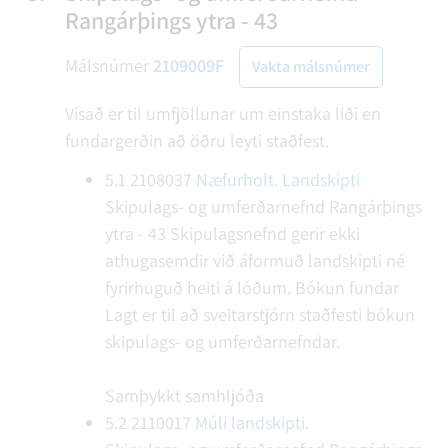
Rangárþings ytra - 43
Málsnúmer
2109009F
Vakta málsnúmer
Vísað er til umfjöllunar um einstaka liði en
fundargerðin að öðru leyti staðfest.
5.1
2108037
Næfurholt. Landskipti
Skipulags- og umferðarnefnd Rangárþings
ytra - 43
Skipulagsnefnd gerir ekki
athugasemdir við áformuð landskipti né
fyrirhuguð heiti á lóðum.
Bókun fundar
Lagt er til að sveitarstjórn staðfesti bókun
skipulags- og umferðarnefndar.
Samþykkt samhljóða
5.2
2110017
Múli landskipti.