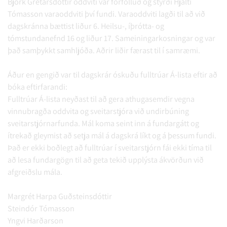
Björk Grétarsdóttir oddviti var forfölluð og stýrði Hjalti
Tómasson varaoddviti því fundi. Varaoddviti lagði til að við
dagskránna bættist liður 6. Heilsu-, íþrótta- og
tómstundanefnd 16 og liður 17. Sameiningarkosningar og var
það samþykkt samhljóða. Aðrir liðir færast til í samræmi.
Áður en gengið var til dagskrár óskuðu fulltrúar Á-lista eftir að
bóka eftirfarandi:
Fulltrúar Á-lista neyðast til að gera athugasemdir vegna
vinnubragða oddvita og sveitarstjóra við undirbúning
sveitarstjórnarfunda. Mál koma seint inn á fundargátt og
ítrekað gleymist að setja mál á dagskrá líkt og á þessum fundi.
Það er ekki boðlegt að fulltrúar í sveitarstjórn fái ekki tíma til
að lesa fundargögn til að geta tekið upplýsta ákvörðun við
afgreiðslu mála.
Margrét Harpa Guðsteinsdóttir
Steindór Tómasson
Yngvi Harðarson