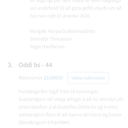
en sitja hjá þar sem málið er ekki nægilega
vel undirbúið til að geta gefið vilyrði um að
hús séu nýtt til ársloka 2026.
Margrét Harpa Guðsteinsdóttir
Steindór Tómasson
Yngvi Harðarson
3.
Oddi bs - 44
Málsnúmer
2110001F
Vakta málsnúmer
Fundargerðin lögð fram til kynningar.
Sveitarstjórn vill vekja athygli á að nú stendur yfir
endurskoðun á skólastefnu Odda bs og hvetur
sveitarstjórn íbúa til að kynna sér hana og koma
ábendingum á framfæri.