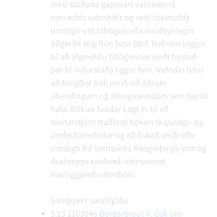
meti stöðuna gagnvart vatnsvernd
umrædds vatnsbóls og veiti rökstudda
umsögn um tilhögun eða nauðsynlegar
aðgerðir telji hún þess þörf. Nefndin leggur
til að afgreiðslu tillögunnar verði frestað
þar til niðurstaða liggur fyrir. Nefndin telur
að brugðist hafi verið við öðrum
ábendingum og athugasemdum sem borist
hafa.
Bókun fundar
Lagt er til að
sveitarstjórn staðfesti bókun skipulags- og
umferðarnefndar og að óskað verði eftir
umsögn frá Vatnsveitu Rangárþings ytra og
Ásahrepps varðandi vatnsvernd
nærliggjandi vatnsbóls.
Samþykkt samhljóða
5.13
2103046
Borgarbraut 4. Ósk um