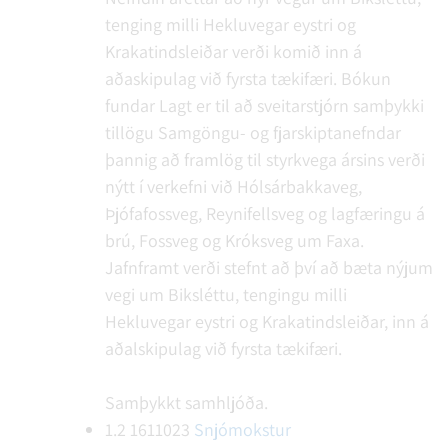
tenging milli Hekluvegar eystri og
Krakatindsleiðar verði komið inn á
aðaskipulag við fyrsta tækifæri.
Bókun
fundar
Lagt er til að sveitarstjórn samþykki
tillögu Samgöngu- og fjarskiptanefndar
þannig að framlög til styrkvega ársins verði
nýtt í verkefni við Hólsárbakkaveg,
Þjófafossveg, Reynifellsveg og lagfæringu á
brú, Fossveg og Króksveg um Faxa.
Jafnframt verði stefnt að því að bæta nýjum
vegi um Biksléttu, tengingu milli
Hekluvegar eystri og Krakatindsleiðar, inn á
aðalskipulag við fyrsta tækifæri.
Samþykkt samhljóða.
1.2
1611023
Snjómokstur