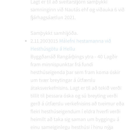
Lagt er til að sveitarstjórn samþykki
samninginn við Nautás ehf og viðauka 6 við
fjárhagsáætlun 2021.
Samþykkt samhljóða.
2.11
2003015
Málefni hestamanna við
Hesthúsgötu á Hellu
Byggðarráð Rangárþings ytra - 40
Lagðir
fram minnispunktar frá fundi
hesthúseigenda þar sem fram koma óskir
um tvær breytingar á útfærslu
átaksverkefnisins. Lagt er til að tekið verði
tillit til þessara óska og sú breyting verði
gerð á útfærslu verkefnisins að tveimur eða
fleiri hesthúseigendum í eldra hverfi verði
heimilt að taka sig saman um byggingu á
einu sameiginlegu hesthúsi í hinu nýja