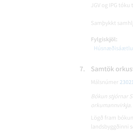
JGV og IPG tóku t
Samþykkt samhl
Fylgiskjöl:
Húsnæðisáætlun
7.
Samtök orkusv
Málsnúmer
2302
Bókun stjórnar Sa
orkumannvirkja.
Lögð fram bókun 
landsbyggðinni s