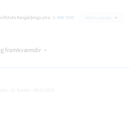
▼
krifstofa Rangárþings ytra
S: 488 7000
Select Language
og framkvæmdir
ytra - 12. fundur - 08.03.2023
DRAÐA
R
NDIR
KORTASJÁ
BÚKOLLA
EYÐUBLÖÐ OG UMSÓKNIR
B-HLUTA FYRIRTÆKI