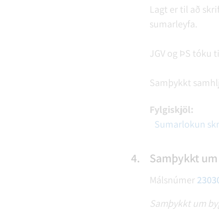
Lagt er til að skr
sumarleyfa.
JGV og ÞS tóku ti
Samþykkt samhl
Fylgiskjöl:
Sumarlokun skr
4.
Samþykkt um 
Málsnúmer
2303
Samþykkt um bygg