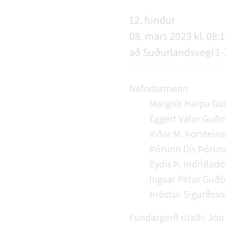
NÝIR ÍBÚAR
FERÐAÞJÓNUSTA
SAMSTARFSVERKEFNI
ÞJÓNUSTUMIÐSTÖÐ
FÉL
VER
VEI
12. fundur
08. mars 2023 kl. 08:1
að Suðurlandsvegi 1-
MENNING
STARFSFÓLK RANGÁRÞINGS YTRA
Nefndarmenn
Margrét Harpa Guð
Eggert Valur Guð
Viðar M. Þorstein
Þórunn Dís Þórunn
Eydís Þ. Indriðadót
Ingvar Pétur Guðb
Þröstur Sigurðsso
Fundargerð ritaði:
Jón 