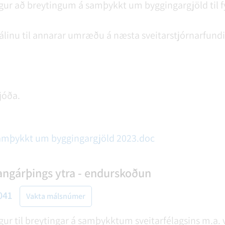
ögur að breytingum á samþykkt um byggingargjöld til 
málinu til annarar umræðu á næsta sveitarstjórnarfundi
jóða.
mþykkt um byggingargjöld 2023.doc
ngárþings ytra - endurskoðun
041
Vakta málsnúmer
ögur til breytingar á samþykktum sveitarfélagsins m.