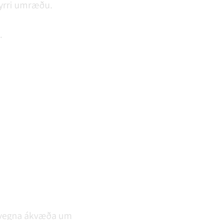
fyrri umræðu.
.
a. vegna ákvæða um