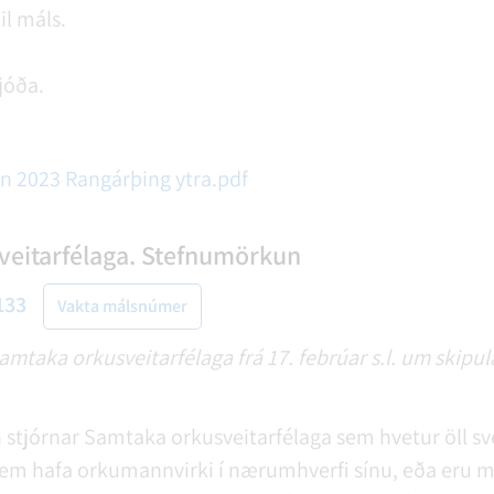
il máls.
jóða.
 2023 Rangárþing ytra.pdf
eitarfélaga. Stefnumörkun
133
Vakta málsnúmer
mtaka orkusveitarfélaga frá 17. febrúar s.l. um skipu
stjórnar Samtaka orkusveitarfélaga sem hvetur öll sve
em hafa orkumannvirki í nærumhverfi sínu, eða eru 