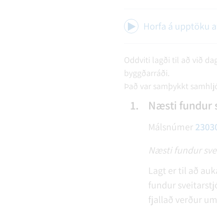
Horfa á upptöku 
Oddviti lagði til að við d
byggðarráði.
Það var samþykkt samhljóð
1.
Næsti fundur 
Málsnúmer
2303
Næsti fundur sve
Lagt er til að au
fundur sveitarstj
fjallað verður um