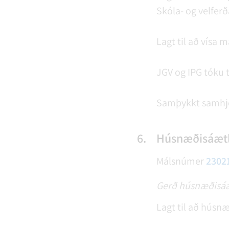
Skóla- og velferð
Lagt til að vísa 
JGV og IPG tóku t
Samþykkt samhj
6.
Húsnæðisáætl
Málsnúmer
2302
Gerð húsnæðisáæt
Lagt til að húsn