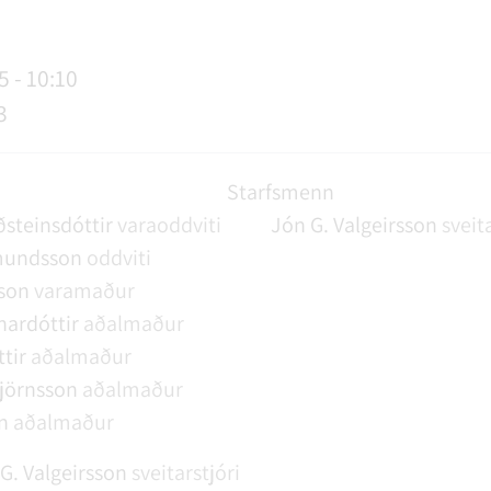
AGSÞJÓNUSTA
SLUN OG ÞJÓNUSTA
TUR
FUNDAGERÐIR
LAUS STÖRF
SORPHIRÐA
ÚTIVIST OG HEILSA
FUNDARSALIR
5 - 10:10
3
Starfsmenn
steinsdóttir
varaoddviti
Jón G. Valgeirsson
sveit
mundsson
oddviti
sson
varamaður
ardóttir
aðalmaður
tir
aðalmaður
jörnsson
aðalmaður
n
aðalmaður
G. Valgeirsson
sveitarstjóri