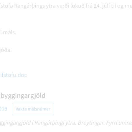
ifstofa Rangárþings ytra verði lokuð frá 24. júlí til og
l máls.
jóða.
ifstofu.doc
byggingargjöld
009
Vakta málsnúmer
ingargjöld í Rangárþingi ytra. Breytingar. Fyrri umr