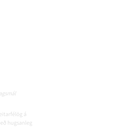
lagsmál
itarfélög á
með hugsanleg