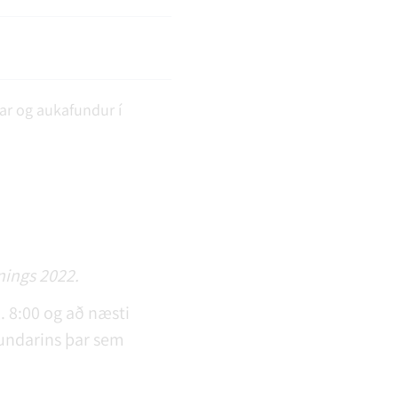
nar og aukafundur í
nings 2022.
l. 8:00 og að næsti
sfundarins þar sem