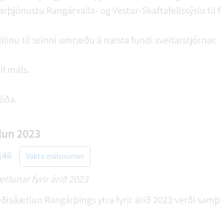
arþjónustu Rangárvalla- og Vestur-Skaftafellssýslu til
málinu til seinni umræðu á næsta fundi sveitarstjórnar.
il máls.
óða.
un 2023
146
Vakta málsnúmer
lunar fyrir árið 2023
æðisáætlun Rangárþings ytra fyrir árið 2023 verði samþ