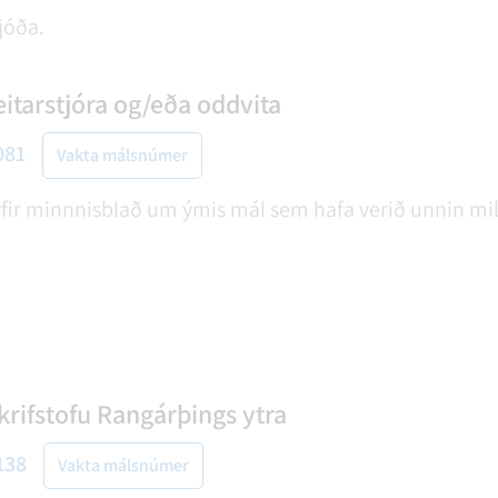
jóða.
itarstjóra og/eða oddvita
081
Vakta málsnúmer
 yfir minnnisblað um ýmis mál sem hafa verið unnin mil
rifstofu Rangárþings ytra
138
Vakta málsnúmer