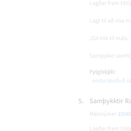
Lagðar fram till
Lagt til að vísa 
JGV tók til máls.
Samþykkt samhl
Fylgiskjöl:
endurskoðuð sa
5.
Samþykktir Ra
Málsnúmer
2206
Lagðar fram till