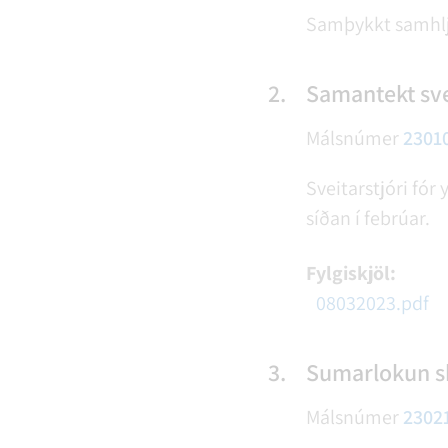
Samþykkt samhl
2.
Samantekt sve
Málsnúmer
2301
Sveitarstjóri fór
síðan í febrúar.
Fylgiskjöl:
08032023.pdf
3.
Sumarlokun sk
Málsnúmer
2302