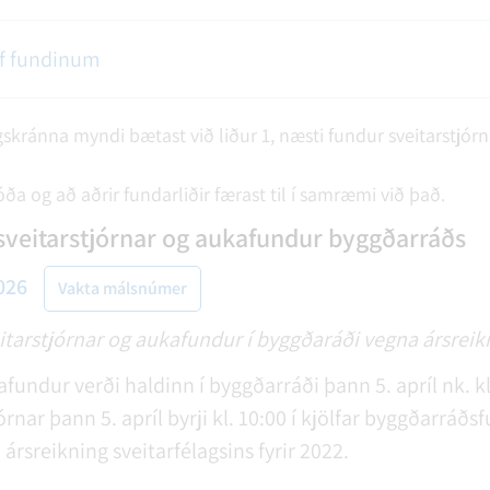
af fundinum
agskránna myndi bætast við liður 1, næsti fundur sveitarstjór
a og að aðrir fundarliðir færast til í samræmi við það.
sveitarstjórnar og aukafundur byggðarráðs
026
Vakta málsnúmer
itarstjórnar og aukafundur í byggðaráði vegna ársreik
kafundur verði haldinn í byggðarráði þann 5. apríl nk. k
órnar þann 5. apríl byrji kl. 10:00 í kjölfar byggðarráð
 ársreikning sveitarfélagsins fyrir 2022.