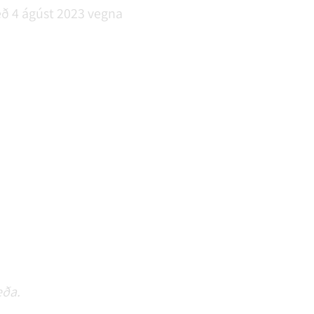
 með 4 ágúst 2023 vegna
æða.