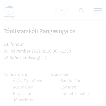
Opna/lo
snjallt
Tónlistarskóli Rangæinga bs
Leita á vef
24. fundur
09. nóvember 2021 kl. 10:00 - 11:30
að Suðurlandsvegi 1-3
Nefndarmenn
Starfsmenn
Ágúst Sigurðsson
Sandra Rún
aðalmaður
Jónsdóttir
Brynja Jóna
embættismaður
Jónasdóttir