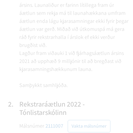
ársins. Launaliður er farinn lítillega fram úr
áætlun sem rekja má til launahækkana umfram
áætlun enda lágu kjarasamningar ekki fyrir þegar
áætlun var gerð. Miðað við útkomuspá má gera
ráð fyrir rekstrarhalla í árslok ef ekki verður
brugðist við.
Lagður fram viðauki 1 við fjárhagsáætlun ársins
2021 að upphæð 9 milljónir til að bregðast við
kjarasamningshækkunum launa.
Samþykkt samhljóða.
2.
Rekstraráætlun 2022 -
Tónlistarskólinn
Málsnúmer
2111007
Vakta málsnúmer