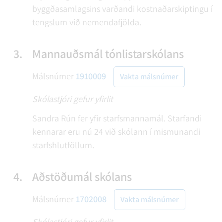
byggðasamlagsins varðandi kostnaðarskiptingu í
tengslum við nemendafjölda.
3.
Mannauðsmál tónlistarskólans
Málsnúmer
1910009
Vakta málsnúmer
Skólastjóri gefur yfirlit
Sandra Rún fer yfir starfsmannamál. Starfandi
kennarar eru nú 24 við skólann í mismunandi
starfshlutföllum.
4.
Aðstöðumál skólans
Málsnúmer
1702008
Vakta málsnúmer
Skólastjóri gefur yfirlit