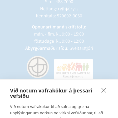
Sími:
488 7000
Netfang: ry(hjá)ry.is
Kennitala: 520602-3050
Opnunartímar á skrifstofu:
mán. - fim. kl. 9:00 - 15:00
föstudaga kl. 9:00 - 12:00
Ábyrgðarmaður síðu:
Sveitarstjóri
Við notum vafrakökur á þessari
vefsíðu
Starfsmannavefur
Hafðu samband
Við notum vafrakökur til að safna og greina
upplýsingar um notkun og virkni vefsíðunnar, til að
Ritstjórnarstefna