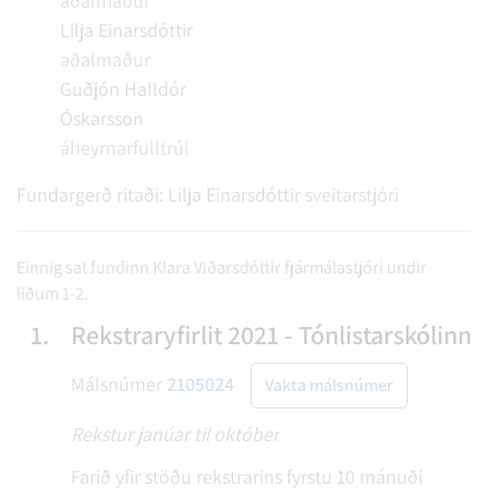
aðalmaður
Lilja Einarsdóttir
aðalmaður
Guðjón Halldór
Óskarsson
áheyrnarfulltrúi
Fundargerð ritaði:
Lilja Einarsdóttir
sveitarstjóri
Einnig sat fundinn Klara Viðarsdóttir fjármálastjóri undir
liðum 1-2.
1.
Rekstraryfirlit 2021 - Tónlistarskólinn
Málsnúmer
2105024
Vakta málsnúmer
Rekstur janúar til október
Farið yfir stöðu rekstrarins fyrstu 10 mánuði