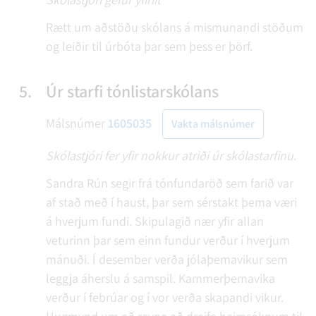
Rætt um aðstöðu skólans á mismunandi stöðum
og leiðir til úrbóta þar sem þess er þörf.
5.
Úr starfi tónlistarskólans
Málsnúmer
1605035
Vakta málsnúmer
Skólastjóri fer yfir nokkur atriði úr skólastarfinu.
Sandra Rún segir frá tónfundaröð sem farið var
af stað með í haust, þar sem sérstakt þema væri
á hverjum fundi. Skipulagið nær yfir allan
veturinn þar sem einn fundur verður í hverjum
mánuði. Í desember verða jólaþemavikur sem
leggja áherslu á samspil. Kammerþemavika
verður í febrúar og í vor verða skapandi vikur.