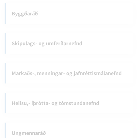
Byggðaráð
Skipulags- og umferðarnefnd
Markaðs-, menningar- og jafnréttismálanefnd
Heilsu,- íþrótta- og tómstundanefnd
Ungmennaráð