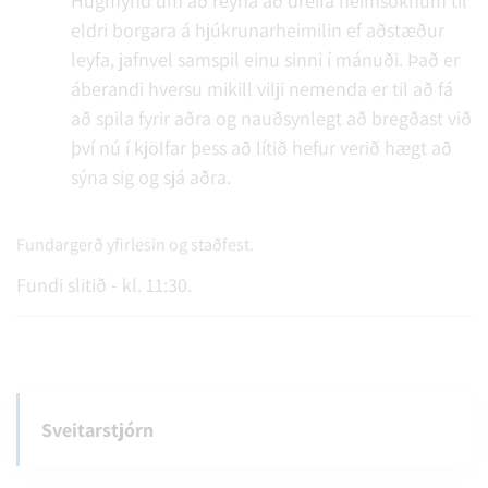
Hugmynd um að reyna að dreifa heimsóknum til
eldri borgara á hjúkrunarheimilin ef aðstæður
leyfa, jafnvel samspil einu sinni í mánuði. Það er
áberandi hversu mikill vilji nemenda er til að fá
að spila fyrir aðra og nauðsynlegt að bregðast við
því nú í kjölfar þess að lítið hefur verið hægt að
sýna sig og sjá aðra.
Fundargerð yfirlesin og staðfest.
Fundi slitið - kl. 11:30.
Sveitarstjórn