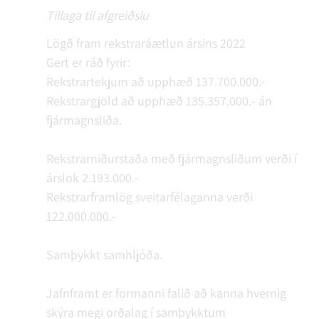
Tillaga til afgreiðslu
Lögð fram rekstraráætlun ársins 2022
Gert er ráð fyrir:
Rekstrartekjum að upphæð 137.700.000.-
Rekstrargjöld að upphæð 135.357.000.- án
fjármagnsliða.
Rekstrarniðurstaða með fjármagnsliðum verði í
árslok 2.193.000.-
Rekstrarframlög sveitarfélaganna verði
122.000.000.-
Samþykkt samhljóða.
Jafnframt er formanni falið að kanna hvernig
skýra megi orðalag í samþykktum