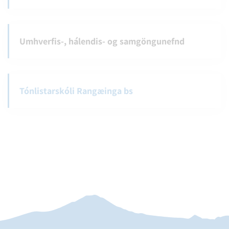
Umhverfis-, hálendis- og samgöngunefnd
Tónlistarskóli Rangæinga bs