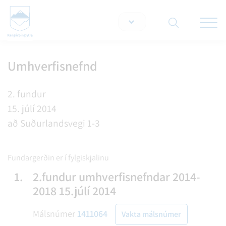
Opna/lo
snjallt
Umhverfisnefnd
Leita á vef
2. fundur
15. júlí 2014
að Suðurlandsvegi 1-3
Fundargerðin er í fylgiskjalinu
1.
2.fundur umhverfisnefndar 2014-
2018 15.júlí 2014
Málsnúmer
1411064
Vakta málsnúmer