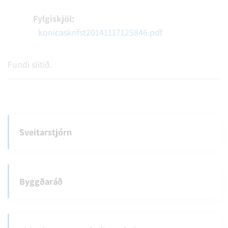
Fylgiskjöl:
konicaskrifst20141117125846.pdf
Fundi slitið.
Sveitarstjórn
Byggðaráð