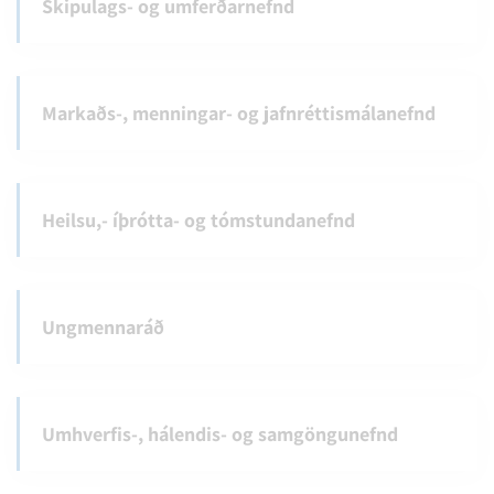
Skipulags- og umferðarnefnd
Markaðs-, menningar- og jafnréttismálanefnd
Heilsu,- íþrótta- og tómstundanefnd
Ungmennaráð
Umhverfis-, hálendis- og samgöngunefnd