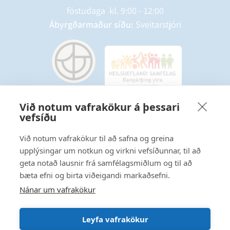
föstudaga kl. 9:00 - 12:00
Ábyrgðarmaður síðu:
Sveitarstjóri
Við notum vafrakökur á þessari
vefsíðu
Starfsmannavefur
Hafðu samband
Við notum vafrakökur til að safna og greina
upplýsingar um notkun og virkni vefsíðunnar, til að
Ritstjórnarstefna
geta notað lausnir frá samfélagsmiðlum og til að
bæta efni og birta viðeigandi markaðsefni.
Fylgstu með á Facebook
Nánar um vafrakökur
Leyfa vafrakökur