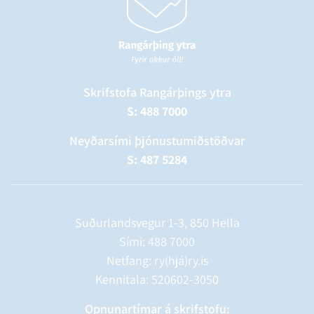
Skrifstofa Rangárþings ytra
S: 488 7000
Neyðarsími þjónustumiðstöðvar
S: 487 5284
Suðurlandsvegur 1-3, 850 Hella
Sími:
488 7000
Netfang: ry(hjá)ry.is
Kennitala: 520602-3050
Opnunartímar á skrifstofu: