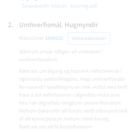
Strandverðir Íslands - kynning.pdf
2.
Umhverfismál. Hugmyndir
Málsnúmer
1806032
Vakta málsnúmer
Rætt um ýmsar tillögur að umbótum í
umhverfismálum.
Rætt var um tilgang og hlutverk nefndarinnar í
stjórnsýslu sveitarfélagsins. Vægi umhverfismála
fer vaxandi í samfélaginu en ekki virðist vera farið
fram á álit nefndarinnar í afgreiðslu mála sem
fela í sér afgreiðslu tengdum umhverfismálum.
Nefndin óskar eftir að fundin verði viðunandi leið
til að koma þessum málum í betri farveg.
Rætt var um að fá forstöðumann