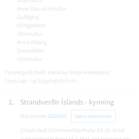
aðalmaður
Anne Bau
aðalmaður
Guðbjörg
Erlingsdóttir
aðalmaður
Anna Vilborg
Einarsdóttir
aðalmaður
Fundargerð ritaði:
Haraldur Birgir Haraldsson
Skipulags- og byggingarfulltrúi
1.
Strandverðir Íslands - kynning
Málsnúmer
2101003
Vakta málsnúmer
Erindi vísað til Umhverfisnefndar frá 30. fundi
sveitarstjórnar þann 14.1.2021. Veraldarvinir eru