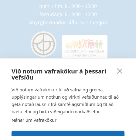
mán. - fim. kl. 9:00 - 15:00
föstudaga kl. 9:00 - 12:00
Ábyrgðarmaður síðu:
Sveitarstjóri
Við notum vafrakökur á þessari
vefsíðu
Starfsmannavefur
Hafðu samband
Við notum vafrakökur til að safna og greina
upplýsingar um notkun og virkni vefsíðunnar, til að
Ritstjórnarstefna
geta notað lausnir frá samfélagsmiðlum og til að
bæta efni og birta viðeigandi markaðsefni.
Fylgstu með á Facebook
Nánar um vafrakökur