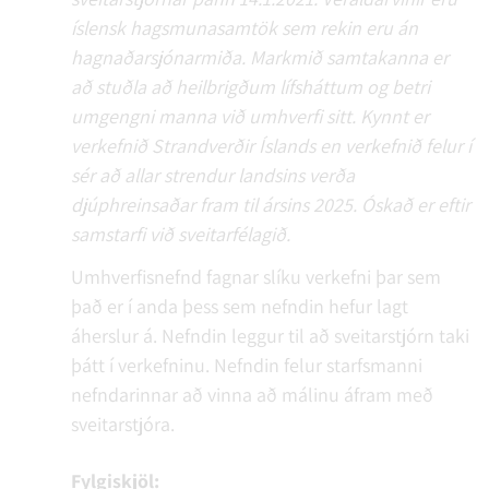
íslensk hagsmunasamtök sem rekin eru án
hagnaðarsjónarmiða. Markmið samtakanna er
að stuðla að heilbrigðum lífsháttum og betri
umgengni manna við umhverfi sitt. Kynnt er
verkefnið Strandverðir Íslands en verkefnið felur í
sér að allar strendur landsins verða
djúphreinsaðar fram til ársins 2025. Óskað er eftir
samstarfi við sveitarfélagið.
Umhverfisnefnd fagnar slíku verkefni þar sem
það er í anda þess sem nefndin hefur lagt
áherslur á. Nefndin leggur til að sveitarstjórn taki
þátt í verkefninu. Nefndin felur starfsmanni
nefndarinnar að vinna að málinu áfram með
sveitarstjóra.
Fylgiskjöl: