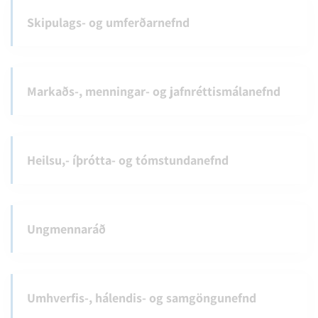
Skipulags- og umferðarnefnd
Markaðs-, menningar- og jafnréttismálanefnd
Heilsu,- íþrótta- og tómstundanefnd
Ungmennaráð
Umhverfis-, hálendis- og samgöngunefnd