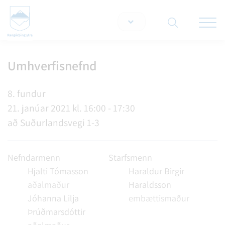
Opna/lo
snjallt
Umhverfisnefnd
Leita á vef
8. fundur
21. janúar 2021 kl. 16:00 - 17:30
að Suðurlandsvegi 1-3
Nefndarmenn
Starfsmenn
Hjalti Tómasson
Haraldur Birgir
aðalmaður
Haraldsson
Jóhanna Lilja
embættismaður
Þrúðmarsdóttir