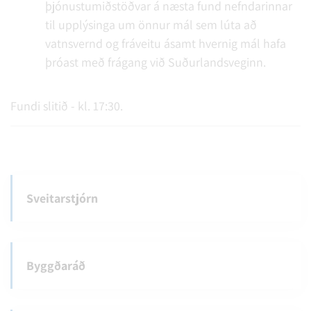
þjónustumiðstöðvar á næsta fund nefndarinnar
til upplýsinga um önnur mál sem lúta að
vatnsvernd og fráveitu ásamt hvernig mál hafa
þróast með frágang við Suðurlandsveginn.
Fundi slitið - kl. 17:30.
Sveitarstjórn
Byggðaráð