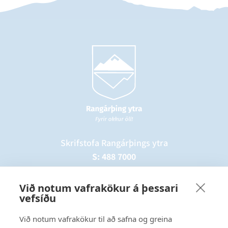
Skrifstofa Rangárþings ytra
S: 488 7000
Neyðarsími þjónustumiðstöðvar
Við notum vafrakökur á þessari
S: 487 5284
vefsíðu
Við notum vafrakökur til að safna og greina