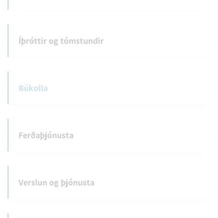
Íþróttir og tómstundir
Búkolla
Ferðaþjónusta
Verslun og þjónusta