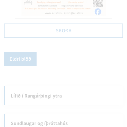
SKOÐA
Eldri blöð
Lífið í Rangárþingi ytra
Sundlaugar og íþróttahús