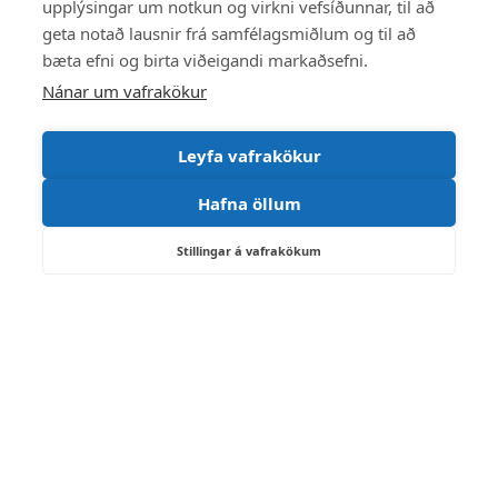
upplýsingar um notkun og virkni vefsíðunnar, til að
Suðurlandsvegur 1-3, 850 Hella
geta notað lausnir frá samfélagsmiðlum og til að
Sími:
488 7000
bæta efni og birta viðeigandi markaðsefni.
Netfang: ry(hjá)ry.is
Nánar um vafrakökur
Kennitala: 520602-3050
Leyfa vafrakökur
Opnunartímar á skrifstofu:
mán. - fim. kl. 9:00 - 15:00
Hafna öllum
föstudaga kl. 9:00 - 12:00
Ábyrgðarmaður síðu:
Sveitarstjóri
Stillingar á vafrakökum
Starfsmannavefur
Hafðu samband