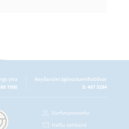
ngs ytra
Neyðarsími þjónustumiðstöðvar
488 7000
S: 487 5284
Starfsmannavefur
Hafðu samband