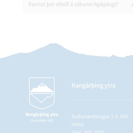
Fannst þér efnið á síðunni hjálplegt?
Rangárþing ytra
Suðurlandsvegur 1-3, 850
Hella
Sími:
488 7000