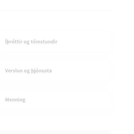
Íþróttir og tómstundir
Verslun og þjónusta
Menning