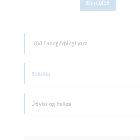
Eldri blöð
Lífið í Rangárþingi ytra
Búkolla
Útivist og heilsa