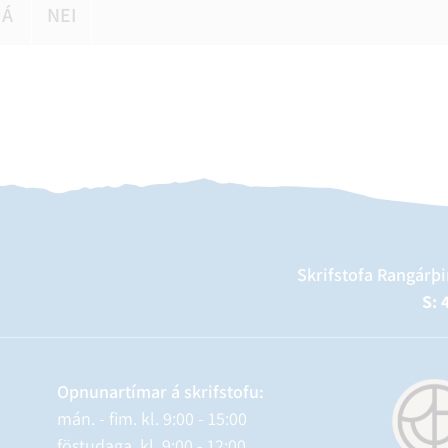
JÁ
NEI
Skrifstofa Rangárþi
S: 
Opnunartímar á skrifstofu:
mán. - fim. kl. 9:00 - 15:00
föstudaga kl. 9:00 - 12:00