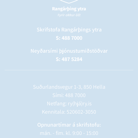
Skrifstofa Rangárþings ytra
S: 488 7000
Neyðarsími þjónustumiðstöðvar
S: 487 5284
Suðurlandsvegur 1-3, 850 Hella
Sími:
488 7000
Netfang: ry(hjá)ry.is
Kennitala: 520602-3050
Opnunartímar á skrifstofu:
mán. - fim. kl. 9:00 - 15:00