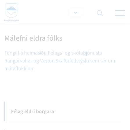
Opna/lo
snjallt
Málefni eldra fólks
Leita á vef
Tengill á heimasíðu Félags- og skólaþjónustu
Rangárvalla- og Vestur-Skaftafellssýslu sem sér um
málaflokkinn.
Félag eldri borgara