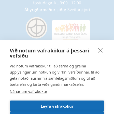
föstudaga kl. 9:00 - 12:00
Ábyrgðarmaður síðu:
Sveitarstjóri
Við notum vafrakökur á þessari
vefsíðu
Starfsmannavefur
Hafðu samband
Við notum vafrakökur til að safna og greina
upplýsingar um notkun og virkni vefsíðunnar, til að
Ritstjórnarstefna
geta notað lausnir frá samfélagsmiðlum og til að
bæta efni og birta viðeigandi markaðsefni.
Fylgstu með á Facebook
Nánar um vafrakökur
Leyfa vafrakökur