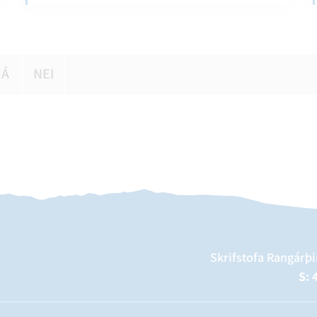
JÁ
NEI
Skrifstofa Rangárþi
S: 