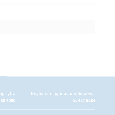
ngs ytra
Neyðarsími þjónustumiðstöðvar
488 7000
S: 487 5284