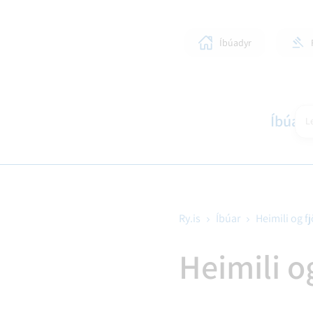
Íbúadyr
Íbúar
Le
Ry.is
Íbúar
Heimili og f
SKÓLAR OG BÖRN
LÍFIÐ Í RANGÁRÞINGI YTRA
STJÓRNKERFI
SKIPULAGSMÁL
HEIM
SUN
BYG
Heimili o