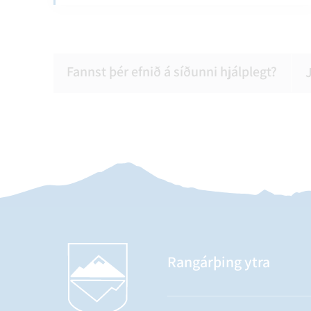
Fannst þér efnið á síðunni hjálplegt?
Rangárþing ytra