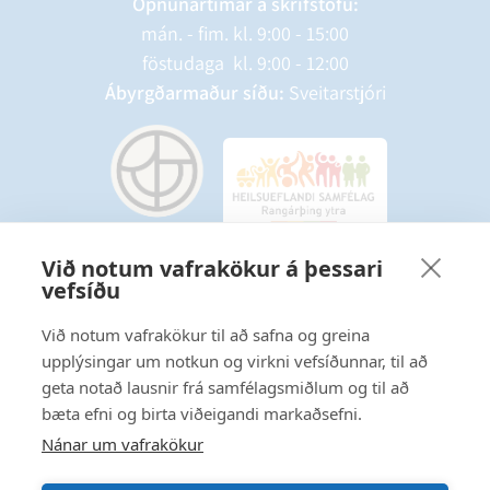
Opnunartímar á skrifstofu:
mán. - fim. kl. 9:00 - 15:00
föstudaga kl. 9:00 - 12:00
Ábyrgðarmaður síðu:
Sveitarstjóri
Við notum vafrakökur á þessari
vefsíðu
Starfsmannavefur
Hafðu samband
Við notum vafrakökur til að safna og greina
upplýsingar um notkun og virkni vefsíðunnar, til að
Ritstjórnarstefna
geta notað lausnir frá samfélagsmiðlum og til að
bæta efni og birta viðeigandi markaðsefni.
Fylgstu með á Facebook
Nánar um vafrakökur