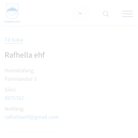
Opna/lo
snjallt
Til baka
Leita á vef
Rafhella ehf
Heimilisfang:
Fornisandur 3
Sími:
8975762
Netfang:
rafhellaehf@gmail.com