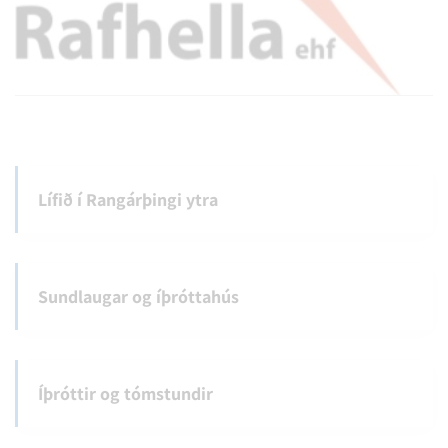
Lífið í Rangárþingi ytra
Sundlaugar og íþróttahús
Íþróttir og tómstundir