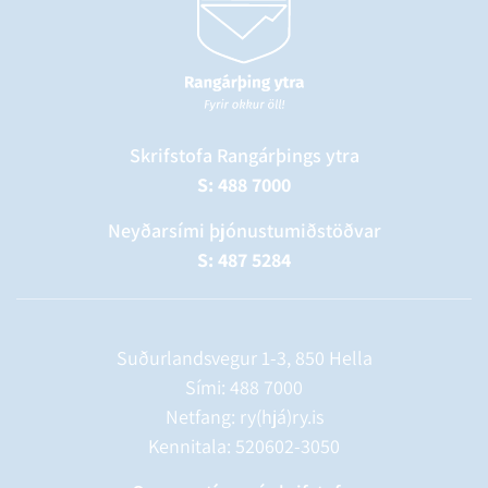
Skrifstofa Rangárþings ytra
S: 488 7000
Neyðarsími þjónustumiðstöðvar
S: 487 5284
Suðurlandsvegur 1-3, 850 Hella
Sími:
488 7000
Netfang: ry(hjá)ry.is
Kennitala: 520602-3050