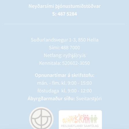
Neyðarsími þjónustumiðstöðvar
S: 487 5284
Suðurlandsvegur 1-3, 850 Hella
Sími:
488 7000
Netfang: ry(hjá)ry.is
Kennitala: 520602-3050
Opnunartímar á skrifstofu:
mán. - fim. kl. 9:00 - 15:00
föstudaga kl. 9:00 - 12:00
Ábyrgðarmaður síðu:
Sveitarstjóri