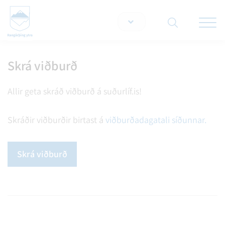
Opna/lo
snjallt
Skrá viðburð
Leita á vef
Allir geta skráð viðburð á suðurlíf.is!
Skráðir viðburðir birtast á
viðburðadagatali síðunnar.
Skrá viðburð