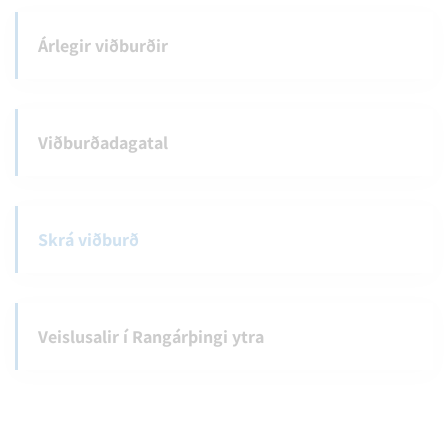
Árlegir viðburðir
Viðburðadagatal
Skrá viðburð
Veislusalir í Rangárþingi ytra