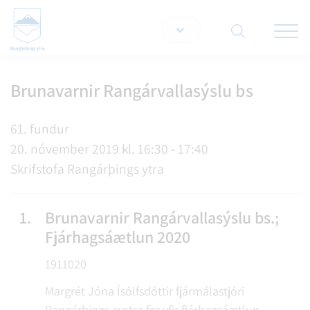
Opna/lo
snjallt
Brunavarnir Rangárvallasýslu bs
Leita á vef
61. fundur
20. nóvember 2019 kl. 16:30 - 17:40
Skrifstofa Rangárþings ytra
1.
Brunavarnir Rangárvallasýslu bs.;
Fjárhagsáætlun 2020
1911020
Margrét Jóna Ísólfsdóttir fjármálastjóri
Rangárþings eystra fer yfir fjárhagsáætlun