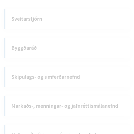
Sveitarstjórn
Byggðaráð
Skipulags- og umferðarnefnd
Markaðs-, menningar- og jafnréttismálanefnd