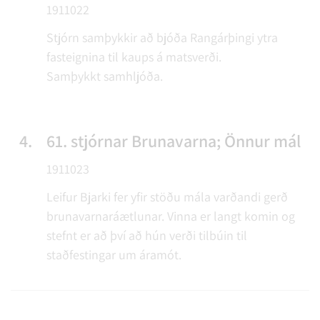
1911022
Stjórn samþykkir að bjóða Rangárþingi ytra
fasteignina til kaups á matsverði.
Samþykkt samhljóða.
4.
61. stjórnar Brunavarna; Önnur mál
1911023
Leifur Bjarki fer yfir stöðu mála varðandi gerð
brunavarnaráætlunar. Vinna er langt komin og
stefnt er að því að hún verði tilbúin til
staðfestingar um áramót.