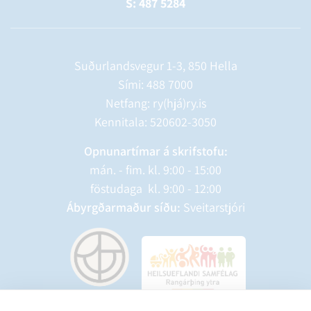
S: 487 5284
Suðurlandsvegur 1-3, 850 Hella
Sími:
488 7000
Netfang: ry(hjá)ry.is
Kennitala: 520602-3050
Opnunartímar á skrifstofu:
mán. - fim. kl. 9:00 - 15:00
föstudaga kl. 9:00 - 12:00
Ábyrgðarmaður síðu:
Sveitarstjóri