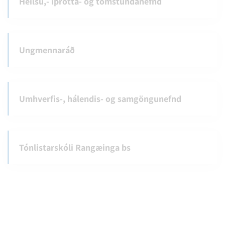
Heilsu,- íþrótta- og tómstundanefnd
Ungmennaráð
Umhverfis-, hálendis- og samgöngunefnd
Tónlistarskóli Rangæinga bs