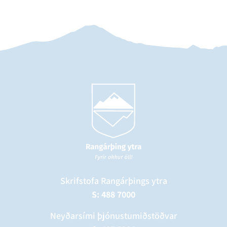
Skrifstofa Rangárþings ytra
S: 488 7000
Neyðarsími þjónustumiðstöðvar