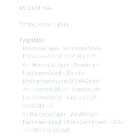
ÞS tók til máls.
Samþykkt samhljóða.
Fylgiskjöl:
Hvammsvirkjun - Greinargerð með
framkvæmdaleyfi 20241004.pdf
4d - Hvammsvirkjun - Umsókn um
framkvæmdaleyfi - Heimild
Umhverfisstofnunar 20240409.pdf
4c - Hvammsvirkjun - Umsókn um
framkvæmdaleyfi - Virkjunarleyfi -
20240912.pdf
0 - Hvammsvirkjun - Umsókn um -
framkvæmdaleyfi - Efla - Greinargerð - 1611-
307-SKY-001-V03.pdf