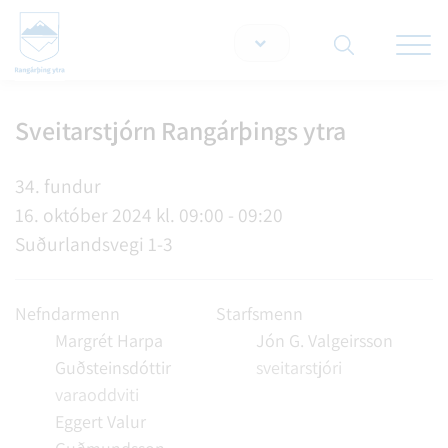
Opna/lo
snjallt
Sveitarstjórn Rangárþings ytra
Leita á vef
34. fundur
16. október 2024 kl. 09:00 - 09:20
Suðurlandsvegi 1-3
Nefndarmenn
Starfsmenn
Margrét Harpa
Jón G. Valgeirsson
Guðsteinsdóttir
sveitarstjóri
varaoddviti
Eggert Valur