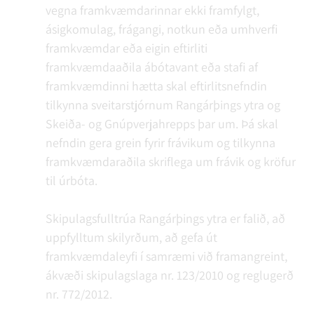
vegna framkvæmdarinnar ekki framfylgt,
ásigkomulag, frágangi, notkun eða umhverfi
framkvæmdar eða eigin eftirliti
framkvæmdaaðila ábótavant eða stafi af
framkvæmdinni hætta skal eftirlitsnefndin
tilkynna sveitarstjórnum Rangárþings ytra og
Skeiða- og Gnúpverjahrepps þar um. Þá skal
nefndin gera grein fyrir frávikum og tilkynna
framkvæmdaraðila skriflega um frávik og kröfur
til úrbóta.
Skipulagsfulltrúa Rangárþings ytra er falið, að
uppfylltum skilyrðum, að gefa út
framkvæmdaleyfi í samræmi við framangreint,
ákvæði skipulagslaga nr. 123/2010 og reglugerð
nr. 772/2012.