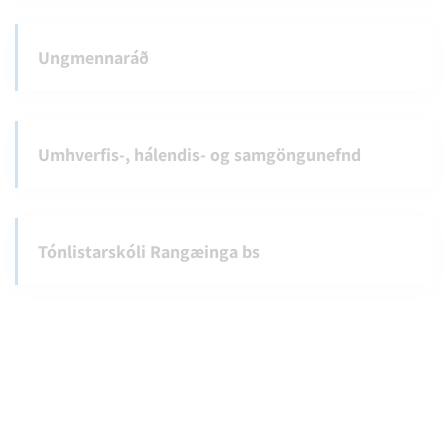
Ungmennaráð
Umhverfis-, hálendis- og samgöngunefnd
Tónlistarskóli Rangæinga bs