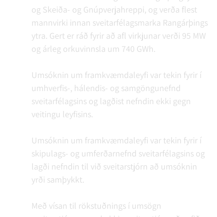
og Skeiða- og Gnúpverjahreppi, og verða flest
mannvirki innan sveitarfélagsmarka Rangárþings
ytra. Gert er ráð fyrir að afl virkjunar verði 95 MW
og árleg orkuvinnsla um 740 GWh.
Umsóknin um framkvæmdaleyfi var tekin fyrir í
umhverfis-, hálendis- og samgöngunefnd
sveitarfélagsins og lagðist nefndin ekki gegn
veitingu leyfisins.
Umsóknin um framkvæmdaleyfi var tekin fyrir í
skipulags- og umferðarnefnd sveitarfélagsins og
lagði nefndin til við sveitarstjórn að umsóknin
yrði samþykkt.
Með vísan til rökstuðnings í umsögn