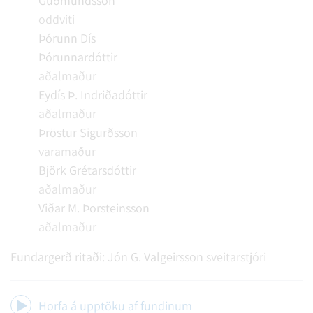
Guðmundsson
oddviti
Þórunn Dís
Þórunnardóttir
aðalmaður
Eydís Þ. Indriðadóttir
aðalmaður
Þröstur Sigurðsson
varamaður
Björk Grétarsdóttir
aðalmaður
Viðar M. Þorsteinsson
aðalmaður
Fundargerð ritaði:
Jón G. Valgeirsson
sveitarstjóri
Horfa á upptöku af fundinum