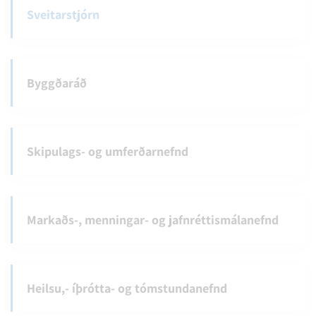
Sveitarstjórn
Byggðaráð
Skipulags- og umferðarnefnd
Markaðs-, menningar- og jafnréttismálanefnd
Heilsu,- íþrótta- og tómstundanefnd