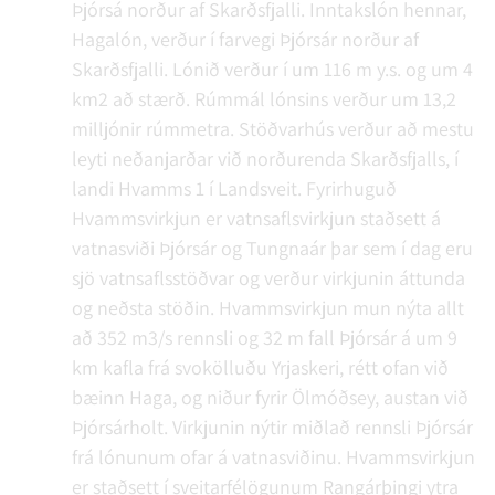
Þjórsá norður af Skarðsfjalli. Inntakslón hennar,
Hagalón, verður í farvegi Þjórsár norður af
Skarðsfjalli. Lónið verður í um 116 m y.s. og um 4
km2 að stærð. Rúmmál lónsins verður um 13,2
milljónir rúmmetra. Stöðvarhús verður að mestu
leyti neðanjarðar við norðurenda Skarðsfjalls, í
landi Hvamms 1 í Landsveit. Fyrirhuguð
Hvammsvirkjun er vatnsaflsvirkjun staðsett á
vatnasviði Þjórsár og Tungnaár þar sem í dag eru
sjö vatnsaflsstöðvar og verður virkjunin áttunda
og neðsta stöðin. Hvammsvirkjun mun nýta allt
að 352 m3/s rennsli og 32 m fall Þjórsár á um 9
km kafla frá svokölluðu Yrjaskeri, rétt ofan við
bæinn Haga, og niður fyrir Ölmóðsey, austan við
Þjórsárholt. Virkjunin nýtir miðlað rennsli Þjórsár
frá lónunum ofar á vatnasviðinu. Hvammsvirkjun
er staðsett í sveitarfélögunum Rangárþingi ytra