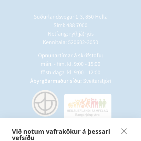
Suðurlandsvegur 1-3, 850 Hella
Sími:
488 7000
Netfang: ry(hjá)ry.is
Kennitala: 520602-3050
Opnunartímar á skrifstofu:
mán. - fim. kl. 9:00 - 15:00
föstudaga kl. 9:00 - 12:00
Ábyrgðarmaður síðu:
Sveitarstjóri
Við notum vafrakökur á þessari
vefsíðu
Starfsmannavefur