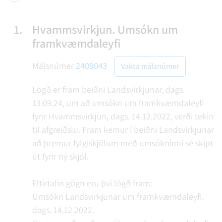
1.
Hvammsvirkjun. Umsókn um
framkvæmdaleyfi
Málsnúmer
2409043
Vakta málsnúmer
Lögð er fram beiðni Landsvirkjunar, dags.
13.09.24, um að umsókn um framkvæmdaleyfi
fyrir Hvammsvirkjun, dags. 14.12.2022, verði tekin
til afgreiðslu. Fram kemur í beiðni Landsvirkjunar
að þremur fylgiskjölum með umsókninni sé skipt
út fyrir ný skjöl.
Eftirtalin gögn eru því lögð fram:
Umsókn Landsvirkjunar um framkvæmdaleyfi,
dags. 14.12.2022.