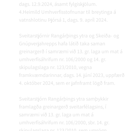
dags. 12.9.2024, ásamt fylgiskjölum.
4.Heimild Umhverfisstofnunar til breytinga á
vatnshlotinu Þjórsá 1, dags. 9. apríl 2024.
Sveitarstjórnir Rangárþings ytra og Skeiða- og
Gnúpverjahrepps hafa látið taka saman
greinargerð í samræmi við 13. gr. laga um mat á
umhverfisáhrifum nr. 106/2000 og 14. gr.
skipulagslaga nr. 123/2010, vegna
framkvæmdarinnar, dags. 14. júní 2023, uppfærð
4. október 2024, sem er jafnframt lögð fram.
Sveitarstjórn Rangárþings ytra samþykkir
framlagða greinargerð sveitarfélagsins, í
samræmi við 13. gr. laga um mat á
umhverfisáhrifum nr. 106/2000, sbr. 14. gr.
skipulagslaga nr. 123/2010, sem umsögn