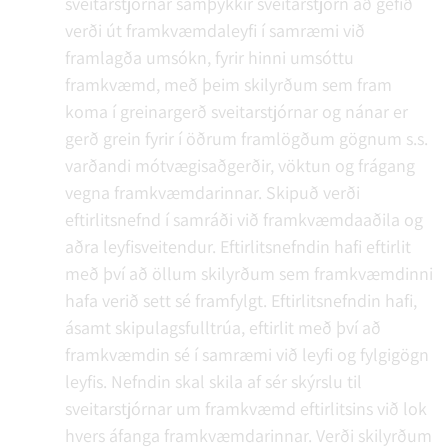
sveitarstjórnar samþykkir sveitarstjórn að gefið
verði út framkvæmdaleyfi í samræmi við
framlagða umsókn, fyrir hinni umsóttu
framkvæmd, með þeim skilyrðum sem fram
koma í greinargerð sveitarstjórnar og nánar er
gerð grein fyrir í öðrum framlögðum gögnum s.s.
varðandi mótvægisaðgerðir, vöktun og frágang
vegna framkvæmdarinnar. Skipuð verði
eftirlitsnefnd í samráði við framkvæmdaaðila og
aðra leyfisveitendur. Eftirlitsnefndin hafi eftirlit
með því að öllum skilyrðum sem framkvæmdinni
hafa verið sett sé framfylgt. Eftirlitsnefndin hafi,
ásamt skipulagsfulltrúa, eftirlit með því að
framkvæmdin sé í samræmi við leyfi og fylgigögn
leyfis. Nefndin skal skila af sér skýrslu til
sveitarstjórnar um framkvæmd eftirlitsins við lok
hvers áfanga framkvæmdarinnar. Verði skilyrðum