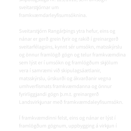
sveitarstjórnar um
framkvæmdarleyfisumsóknina.
Sveitarstjórn Rangárþings ytra hefur, eins og
nánar er gerð grein fyrir og rakið í greinargerð
sveitarfélagsins, kynnt sér umsókn, matsskýrslu
og önnur framlögð gögn og telur framkvæmdina
sem lýst er í umsókn og framlögðum skjölum
vera í samræmi við skipulagsáætlanir,
matsskýrslu, úrskurði og ákvarðanir vegna
umhverfismats framkvæmdanna og önnur
fyrirliggjandi gögn þ.m.t. greinargerð
Landsvirkjunar með framkvæmdaleyfisumsókn.
Í framkvæmdinni felst, eins og nánar er lýst í
framlögðum gögnum, uppbygging á virkjun í