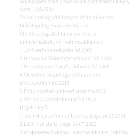
Greinargerð með umsókn um framkvæmdaleyfi,
dags. 13.9.2024
Teikningar og yfirlitsmynd af framkvæmd
Deiliskipulag Hvammsvirkjunar
Álit Skipulagsstofnunar um mat á
umhverfisáhrifum Hvammsvirkjunar:
1.Umhverfismatsskýrsla frá 2003
2.Úrskurður Skipulagsstofnunar frá 2003
3.Úrskurður umhverfisráðherra frá 2004
4.Ákvörðun Skipulagsstofnunar um
endurskoðun frá 2015
5.Endurskoðað umhverfismat frá 2017
6.Álit Skipulagsstofnunar frá 2018
Útgefin leyfi:
1.Leyfi Minjastofnunar Íslands, dags. 26.11.2021
2.Leyfi Fiskistofu, dags. 14.07.2022
3.Virkjunarleyfi vegna Hvammsvirkjunar í Þjórsá,