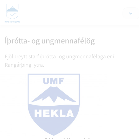
Íþrótta- og ungmennafélög
Leita á vef
Fjölbreytt starf íþrótta- og ungmennafélaga er í
Rangárþingi ytra.