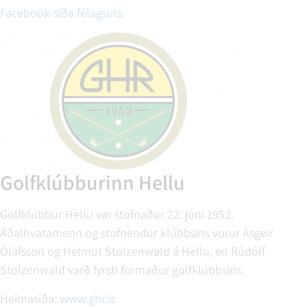
Facebook-síða félagsins.
Golfklúbburinn Hellu
Golfklúbbur Hellu var stofnaður 22. júni 1952.
Aðalhvatamenn og stofnendur klúbbsins vorur Ásgeir
Ólafsson og Helmut Stolzenwald á Hellu, en Rúdólf
Stolzenwald varð fyrsti formaður golfklúbbsins.
Heimasíða:
www.ghr.is