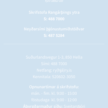
Skrifstofa Rangárþings ytra
S: 488 7000
Neyðarsími þjónustumiðstöðvar
S: 487 5284
Suðurlandsvegur 1-3, 850 Hella
Sími:
488 7000
Netfang: ry(hjá)ry.is
Kennitala: 520602-3050
Opnunartímar á skrifstofu:
mán. - fim. kl. 9:00 - 15:00
föstudaga kl. 9:00 - 12:00
Ábyrgðarmaður síðu:
Sveitarstjóri