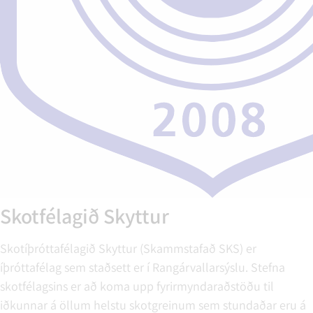
Skotfélagið Skyttur
Skotíþróttafélagið Skyttur (Skammstafað SKS) er
íþróttafélag sem staðsett er í Rangárvallarsýslu. Stefna
skotfélagsins er að koma upp fyrirmyndaraðstöðu til
iðkunnar á öllum helstu skotgreinum sem stundaðar eru á