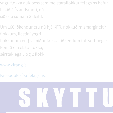
yngri flokka auk þess sem meistaraflokkur félagsins hefur
leikið á Íslandsmóti, nú
síðasta sumar í 3 deild.
Um 160 iðkendur eru nú hjá KFR, nokkuð mismargir eftir
flokkum, flestir í yngri
flokkunum en því miður fækkar iðkendum talsvert þegar
komið er í efstu flokka,
sérstaklega 3 og 2 flokk.
www.kfrang.is
Facebook-síða félagsins.