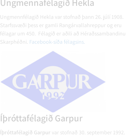
Ungmennafélagið Hekla
Ungmennfélagið Hekla var stofnað þann 26. júlí 1908.
Starfssvæði þess er gamli Rangárvallahreppur og eru
félagar um 450. Félagið er aðili að Héraðssambandinu
Skarphéðni.
Facebook-síða félagsins.
Íþróttafélagið Garpur
Íþróttafélagið Garpur
var stofnað 30. september 1992.