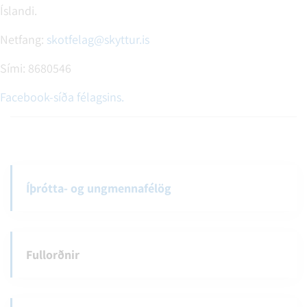
Íslandi.
Netfang:
skotfelag@skyttur.is
Sími: 8680546
Facebook-síða félagsins.
Íþrótta- og ungmennafélög
Fullorðnir