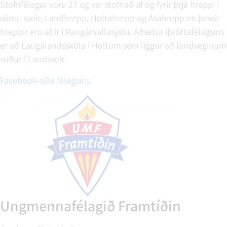
Stofnfélagar voru 27 og var stofnað af og fyrir þrjá hreppi í
sömu sveit; Landhrepp, Holtahrepp og Ásahrepp en þessir
hreppir eru allir í Rangárvallasýslu. Aðsetur íþróttafélagsins
er að Laugalandsskóla í Holtum sem liggur að landveginum
suður í Landsveit.
Facebook-síða félagsins.
Ungmennafélagið Framtíðin