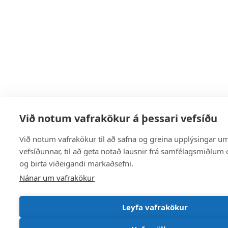
Við notum vafrakökur á þessari vefsíðu
Við notum vafrakökur til að safna og greina upplýsingar u
vefsíðunnar, til að geta notað lausnir frá samfélagsmiðlum o
og birta viðeigandi markaðsefni.
Nánar um vafrakökur
Leyfa vafrakökur