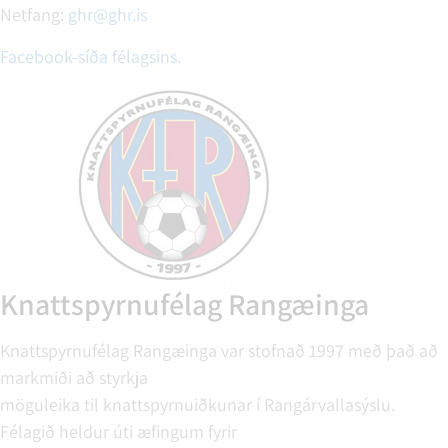
Netfang:
ghr@ghr.is
Facebook-síða félagsins.
Knattspyrnufélag Rangæinga
Knattspyrnufélag Rangæinga var stofnað 1997 með það að
markmiði að styrkja
möguleika til knattspyrnuiðkunar í Rangárvallasýslu.
Félagið heldur úti æfingum fyrir