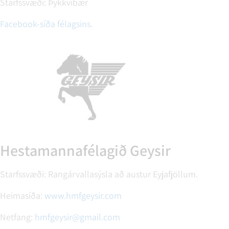
Starfssvæði: Þykkvibær
Facebook-síða félagsins.
Hestamannafélagið Geysir
Starfssvæði: Rangárvallasýsla að austur Eyjafjöllum.
Heimasíða:
www.hmfgeysir.com
Netfang:
hmfgeysir@gmail.com