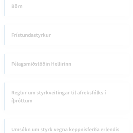
Börn
Frístundastyrkur
Félagsmiðstöðin Hellirinn
Reglur um styrkveitingar til afreksfólks í
íþróttum
Umsókn um styrk vegna keppnisferða erlendis