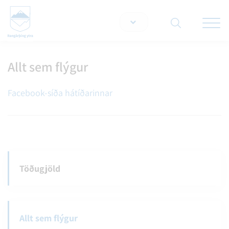
Opna/lo
snjallt
Allt sem flýgur
Leita á vef
Facebook-síða hátíðarinnar
Töðugjöld
Allt sem flýgur