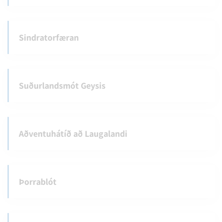
Sindratorfæran
Suðurlandsmót Geysis
Aðventuhátíð að Laugalandi
Þorrablót