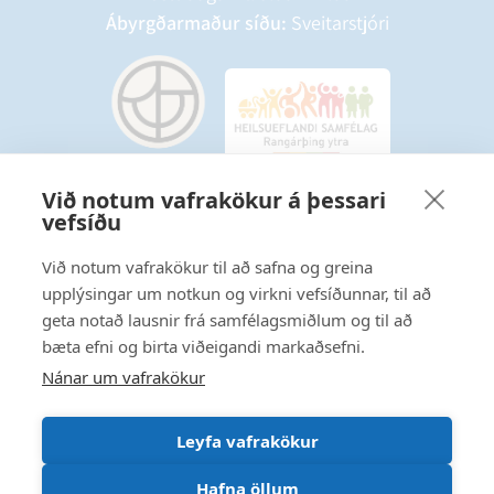
Ábyrgðarmaður síðu:
Sveitarstjóri
Við notum vafrakökur á þessari
vefsíðu
Starfsmannavefur
Hafðu samband
Við notum vafrakökur til að safna og greina
upplýsingar um notkun og virkni vefsíðunnar, til að
Ritstjórnarstefna
geta notað lausnir frá samfélagsmiðlum og til að
bæta efni og birta viðeigandi markaðsefni.
Fylgstu með á Facebook
Nánar um vafrakökur
Leyfa vafrakökur
Hafna öllum