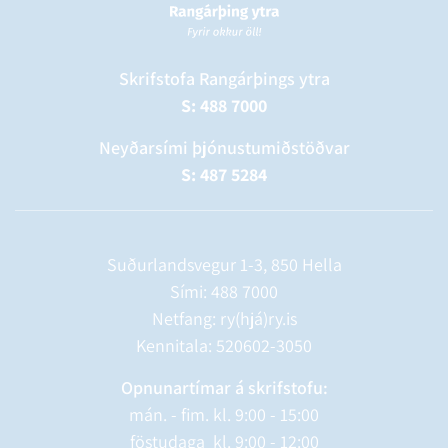
Skrifstofa Rangárþings ytra
S: 488 7000
Neyðarsími þjónustumiðstöðvar
S: 487 5284
Suðurlandsvegur 1-3, 850 Hella
Sími:
488 7000
Netfang: ry(hjá)ry.is
Kennitala: 520602-3050
Opnunartímar á skrifstofu:
mán. - fim. kl. 9:00 - 15:00
föstudaga kl. 9:00 - 12:00