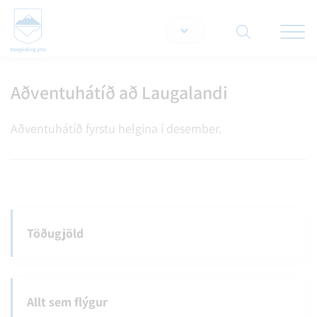
Opna/lo
snjallt
Aðventuhátíð að Laugalandi
Leita á vef
Aðventuhátíð fyrstu helgina í desember.
Töðugjöld
Allt sem flýgur