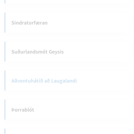
Sindratorfæran
Suðurlandsmót Geysis
Aðventuhátíð að Laugalandi
Þorrablót