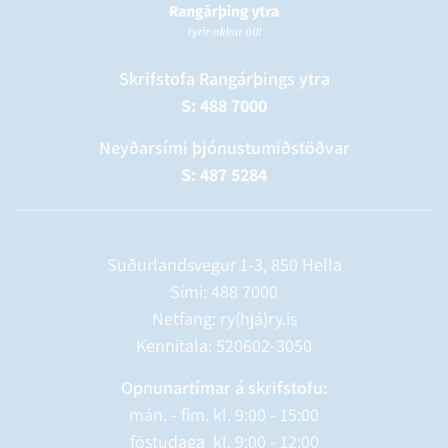
Skrifstofa Rangárþings ytra
S: 488 7000
Neyðarsími þjónustumiðstöðvar
S: 487 5284
Suðurlandsvegur 1-3, 850 Hella
Sími:
488 7000
Netfang: ry(hjá)ry.is
Kennitala: 520602-3050
Opnunartímar á skrifstofu:
mán. - fim. kl. 9:00 - 15:00
föstudaga kl. 9:00 - 12:00