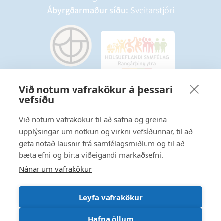
Ábyrgðarmaður síðu:
Sveitarstjóri
Við notum vafrakökur á þessari
vefsíðu
Starfsmannavefur
Hafðu samband
Við notum vafrakökur til að safna og greina
upplýsingar um notkun og virkni vefsíðunnar, til að
Ritstjórnarstefna
geta notað lausnir frá samfélagsmiðlum og til að
bæta efni og birta viðeigandi markaðsefni.
Fylgstu með á Facebook
Nánar um vafrakökur
Leyfa vafrakökur
Hafna öllum