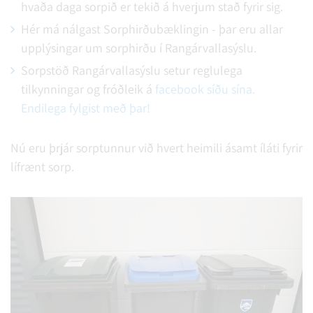
hvaða daga sorpið er tekið á hverjum stað fyrir sig.
Hér má nálgast Sorphirðubæklingin
- þar eru allar
upplýsingar um sorphirðu í Rangárvallasýslu.
Sorpstöð Rangárvallasýslu setur reglulega
tilkynningar og fróðleik á
facebook síðu sína.
Endilega fylgist með þar!
Nú eru þrjár sorptunnur við hvert heimili ásamt íláti fyrir
lífrænt sorp.