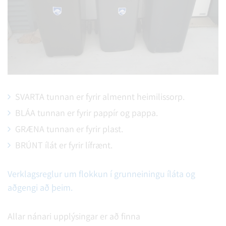
SVARTA tunnan er fyrir almennt heimilissorp.
BLÁA tunnan er fyrir pappír og pappa.
GRÆNA tunnan er fyrir plast.
BRÚNT ílát er fyrir lífrænt.
Verklagsreglur um flokkun í grunneiningu íláta og
aðgengi að þeim.
Allar nánari upplýsingar er að finna