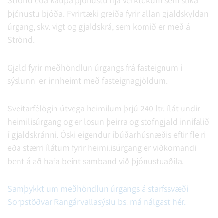
Strönd eða kaupa þjónustu hjá verktökum sem slíka
þjónustu bjóða. Fyrirtæki greiða fyrir allan gjaldskyldan
úrgang, skv. vigt og gjaldskrá, sem komið er með á
Strönd.
Gjald fyrir meðhöndlun úrgangs frá fasteignum í
sýslunni er innheimt með fasteignagjöldum.
Sveitarfélögin útvega heimilum þrjú 240 ltr. ílát undir
heimilisúrgang og er losun þeirra og stofngjald innifalið
í gjaldskránni. Óski eigendur íbúðarhúsnæðis eftir fleiri
eða stærri ílátum fyrir heimilisúrgang er viðkomandi
bent á að hafa beint samband við þjónustuaðila.
Samþykkt um meðhöndlun úrgangs á starfssvæði
Sorpstöðvar Rangárvallasýslu bs. má nálgast hér.