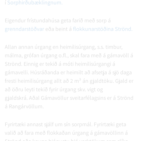
í
Sorphirðubæklingnum.
Eigendur frístundahúsa geta farið með sorp á
grenndarstöðvar
eða beint á
flokkunarstöðina Strönd.
Allan annan úrgang en heimilisúrgang, s.s. timbur,
málma, grófan úrgang o.fl., skal fara með á gámavöll á
Strönd. Einnig er tekið á móti heimilisúrgangi á
gámavelli. Húsráðanda er heimilt að afsetja á sjö daga
fresti heimilisúrgang allt að 2 m³ án gjaldtöku. Gjald er
að öðru leyti tekið fyrir úrgang skv. vigt og
gjaldskrá. Aðal Gámavöllur sveitarfélagsins er á Strönd
á Rangárvöllum.
Fyrirtæki annast sjálf um sín sorpmál. Fyrirtæki geta
valið að fara með flokkaðan úrgang á gámavöllinn á