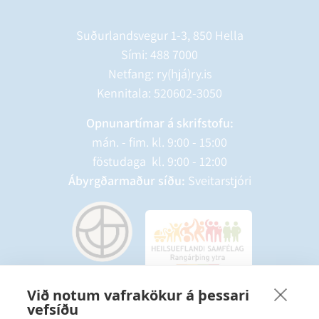
Suðurlandsvegur 1-3, 850 Hella
Sími:
488 7000
Netfang: ry(hjá)ry.is
Kennitala: 520602-3050
Opnunartímar á skrifstofu:
mán. - fim. kl. 9:00 - 15:00
föstudaga kl. 9:00 - 12:00
Ábyrgðarmaður síðu:
Sveitarstjóri
Við notum vafrakökur á þessari
vefsíðu
Starfsmannavefur