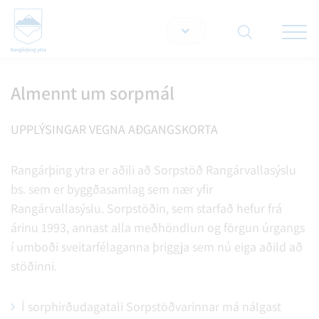
Opna/lo
snjallt
Almennt um sorpmál
Leita á vef
UPPLÝSINGAR VEGNA AÐGANGSKORTA
Rangárþing ytra er aðili að Sorpstöð Rangárvallasýslu
bs. sem er byggðasamlag sem nær yfir
Rangárvallasýslu. Sorpstöðin, sem starfað hefur frá
árinu 1993, annast alla meðhöndlun og förgun úrgangs
í umboði sveitarfélaganna þriggja sem nú eiga aðild að
stöðinni.
Í sorphirðudagatali
Sorpstöðvarinnar má nálgast