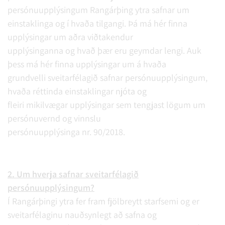
persónuupplýsingum Rangárþing ytra safnar um
einstaklinga og í hvaða tilgangi. Þá má hér finna
upplýsingar um aðra viðtakendur
upplýsinganna og hvað þær eru geymdar lengi. Auk
þess má hér finna upplýsingar um á hvaða
grundvelli sveitarfélagið safnar persónuupplýsingum,
hvaða réttinda einstaklingar njóta og
fleiri mikilvægar upplýsingar sem tengjast lögum um
persónuvernd og vinnslu
persónuupplýsinga nr. 90/2018.
2. Um hverja safnar sveitarfélagið
persónuupplýsingum?
Í Rangárþingi ytra fer fram fjölbreytt starfsemi og er
sveitarfélaginu nauðsynlegt að safna og