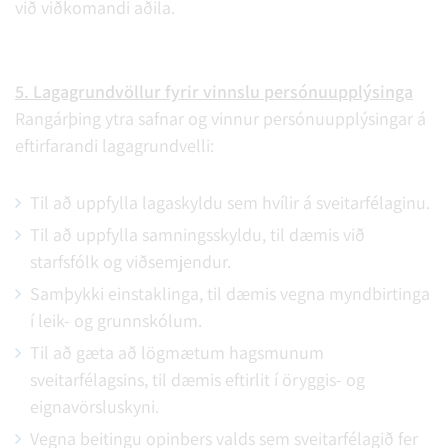
við viðkomandi aðila.
5. Lagagrundvöllur fyrir vinnslu persónuupplýsinga
Rangárþing ytra safnar og vinnur persónuupplýsingar á
eftirfarandi lagagrundvelli:
Til að uppfylla lagaskyldu sem hvílir á sveitarfélaginu.
Til að uppfylla samningsskyldu, til dæmis við
starfsfólk og viðsemjendur.
Samþykki einstaklinga, til dæmis vegna myndbirtinga
í leik- og grunnskólum.
Til að gæta að lögmætum hagsmunum
sveitarfélagsins, til dæmis eftirlit í öryggis- og
eignavörsluskyni.
Vegna beitingu opinbers valds sem sveitarfélagið fer