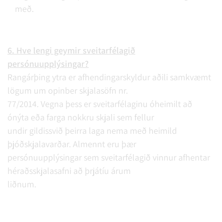
með.
6. Hve lengi geymir sveitarfélagið
persónuupplýsingar?
Rangárþing ytra er afhendingarskyldur aðili samkvæmt
lögum um opinber skjalasöfn nr.
77/2014. Vegna þess er sveitarfélaginu óheimilt að
ónýta eða farga nokkru skjali sem fellur
undir gildissvið þeirra laga nema með heimild
þjóðskjalavarðar. Almennt eru þær
persónuupplýsingar sem sveitarfélagið vinnur afhentar
héraðsskjalasafni að þrjátíu árum
liðnum.