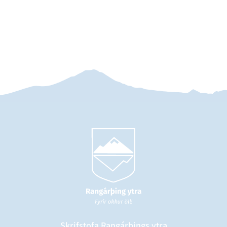
Skrifstofa Rangárþings ytra