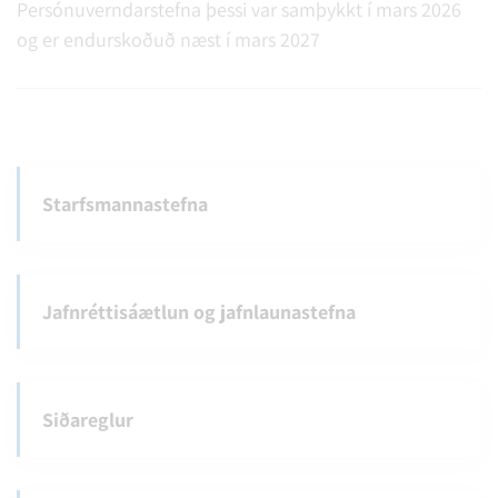
Persónuverndarstefna þessi var samþykkt í mars 2026
og er endurskoðuð næst í mars 2027
Starfsmannastefna
Jafnréttisáætlun og jafnlaunastefna
Siðareglur