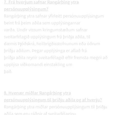
7. Frá hverjum safnar Rangárþing ytra
persónuupplýsingum?
Rangárþing ytra safnar yfirleitt persónuupplýsingum
beint frá þeim aðila sem upplýsingarnar
varða. Undir vissum kringumstæðum safnar
sveitarfélagið upplýsingum frá þriðja aðila, til
dæmis Þjóðskrá, heilbrigðisstofnunum eða öðrum
þriðju aðilum. Þegar upplýsinga er aflað frá
þriðja aðila reynir sveitarfélagið eftir fremsta megni að
upplýsa viðkomandi einstakling um
það.
8. Hvenær miðlar Rangárþing ytra
persónuupplýsingum til þriðju aðila og af hverju?
Rangárþing ytra miðlar persónuupplýsingum til þriðju
aðila sem eru ráðnir af sveitarfélaginu