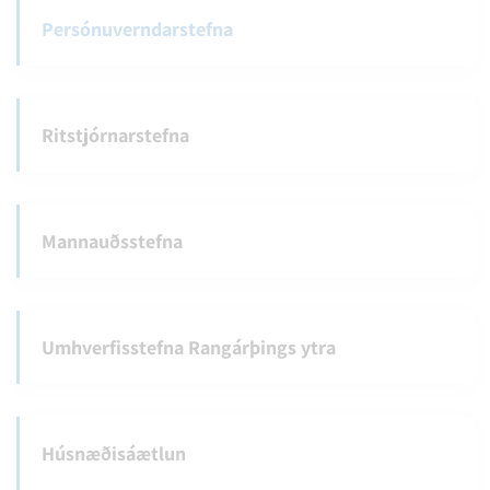
Persónuverndarstefna
Ritstjórnarstefna
Mannauðsstefna
Umhverfisstefna Rangárþings ytra
Húsnæðisáætlun