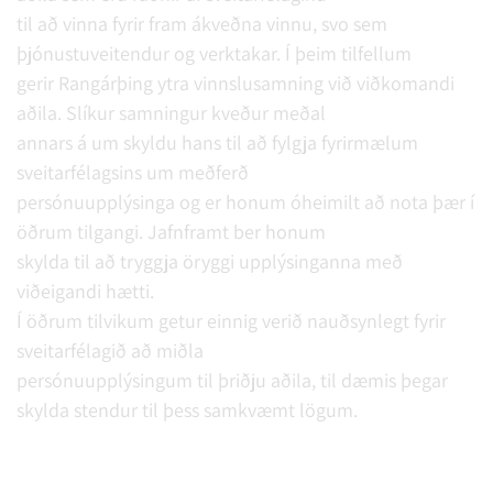
til að vinna fyrir fram ákveðna vinnu, svo sem
þjónustuveitendur og verktakar. Í þeim tilfellum
gerir Rangárþing ytra vinnslusamning við viðkomandi
aðila. Slíkur samningur kveður meðal
annars á um skyldu hans til að fylgja fyrirmælum
sveitarfélagsins um meðferð
persónuupplýsinga og er honum óheimilt að nota þær í
öðrum tilgangi. Jafnframt ber honum
skylda til að tryggja öryggi upplýsinganna með
viðeigandi hætti.
Í öðrum tilvikum getur einnig verið nauðsynlegt fyrir
sveitarfélagið að miðla
persónuupplýsingum til þriðju aðila, til dæmis þegar
skylda stendur til þess samkvæmt lögum.