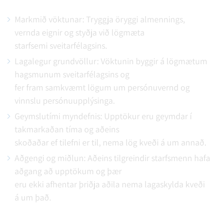
Markmið vöktunar: Tryggja öryggi almennings,
vernda eignir og styðja við lögmæta
starfsemi sveitarfélagsins.
Lagalegur grundvöllur: Vöktunin byggir á lögmætum
hagsmunum sveitarfélagsins og
fer fram samkvæmt lögum um persónuvernd og
vinnslu persónuupplýsinga.
Geymslutími myndefnis: Upptökur eru geymdar í
takmarkaðan tíma og aðeins
skoðaðar ef tilefni er til, nema lög kveði á um annað.
Aðgengi og miðlun: Aðeins tilgreindir starfsmenn hafa
aðgang að upptökum og þær
eru ekki afhentar þriðja aðila nema lagaskylda kveði
á um það.