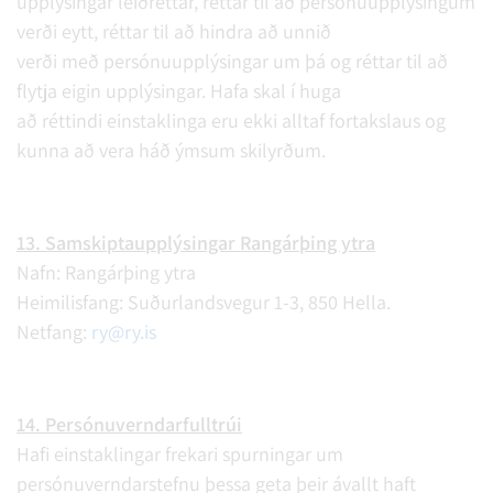
upplýsingar leiðréttar, réttar til að persónuupplýsingum
verði eytt, réttar til að hindra að unnið
verði með persónuupplýsingar um þá og réttar til að
flytja eigin upplýsingar. Hafa skal í huga
að réttindi einstaklinga eru ekki alltaf fortakslaus og
kunna að vera háð ýmsum skilyrðum.
13. Samskiptaupplýsingar Rangárþing ytra
Nafn: Rangárþing ytra
Heimilisfang: Suðurlandsvegur 1-3, 850 Hella.
Netfang:
ry@ry.is
14. Persónuverndarfulltrúi
Hafi einstaklingar frekari spurningar um
persónuverndarstefnu þessa geta þeir ávallt haft