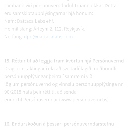
samband við persónuverndarfulltrúann okkar. Þetta
eru samskiptaupplýsingarnar hjá honum:
Nafn: Dattaca Labs ehf.
Heimilisfang: Árleyni 2, 112. Reykjavík.
Netfang:
dpo@dattacalabs.com
15. Réttur til að leggja fram kvörtun hjá Persónuvernd
Dragi einstaklingar í efa að sveitarfélagið meðhöndli
persónuupplýsingar þeirra í samræmi við
lög um persónuvernd og vinnslu persónuupplýsinga nr.
90/2018 hafa þeir rétt til að senda
erindi til Persónuverndar (www.personuvernd.is).
16. Endurskoðun á þessari persónuverndarstefnu