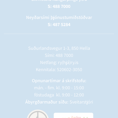
S: 488 7000
Neyðarsími þjónustumiðstöðvar
S: 487 5284
Suðurlandsvegur 1-3, 850 Hella
Sími:
488 7000
Netfang: ry(hjá)ry.is
Kennitala: 520602-3050
Opnunartímar á skrifstofu:
mán. - fim. kl. 9:00 - 15:00
föstudaga kl. 9:00 - 12:00
Ábyrgðarmaður síðu:
Sveitarstjóri