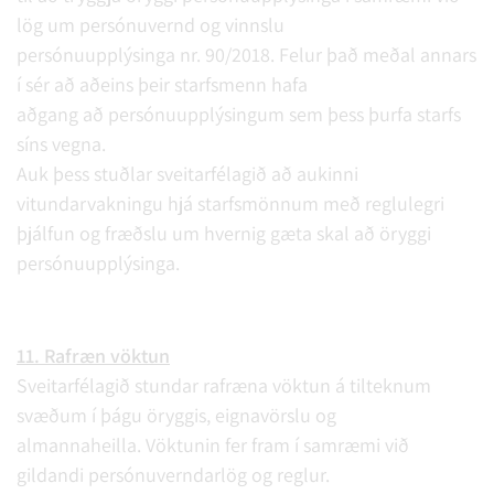
lög um persónuvernd og vinnslu
persónuupplýsinga nr. 90/2018. Felur það meðal annars
í sér að aðeins þeir starfsmenn hafa
aðgang að persónuupplýsingum sem þess þurfa starfs
síns vegna.
Auk þess stuðlar sveitarfélagið að aukinni
vitundarvakningu hjá starfsmönnum með reglulegri
þjálfun og fræðslu um hvernig gæta skal að öryggi
persónuupplýsinga.
11. Rafræn vöktun
Sveitarfélagið stundar rafræna vöktun á tilteknum
svæðum í þágu öryggis, eignavörslu og
almannaheilla. Vöktunin fer fram í samræmi við
gildandi persónuverndarlög og reglur.