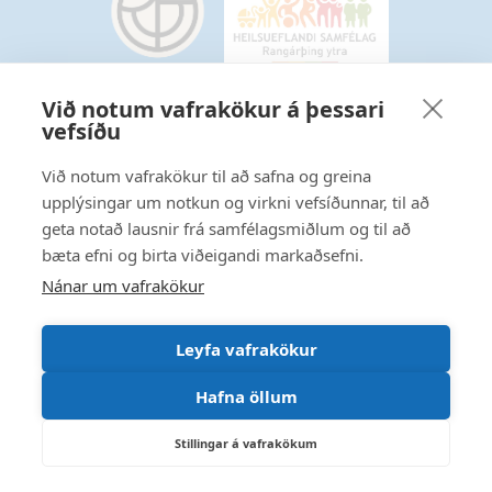
Við notum vafrakökur á þessari
vefsíðu
Starfsmannavefur
Hafðu samband
Við notum vafrakökur til að safna og greina
upplýsingar um notkun og virkni vefsíðunnar, til að
Ritstjórnarstefna
geta notað lausnir frá samfélagsmiðlum og til að
bæta efni og birta viðeigandi markaðsefni.
Fylgstu með á Facebook
Nánar um vafrakökur
Leyfa vafrakökur
Hafna öllum
Stillingar á vafrakökum