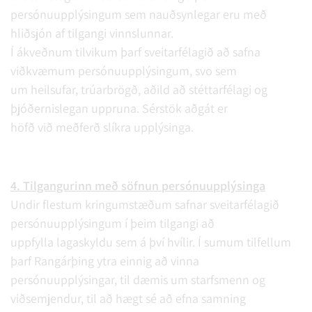
persónuupplýsingum sem nauðsynlegar eru með
hliðsjón af tilgangi vinnslunnar.
Í ákveðnum tilvikum þarf sveitarfélagið að safna
viðkvæmum persónuupplýsingum, svo sem
um heilsufar, trúarbrögð, aðild að stéttarfélagi og
þjóðernislegan uppruna. Sérstök aðgát er
höfð við meðferð slíkra upplýsinga.
4. Tilgangurinn með söfnun persónuupplýsinga
Undir flestum kringumstæðum safnar sveitarfélagið
persónuupplýsingum í þeim tilgangi að
uppfylla lagaskyldu sem á því hvílir. Í sumum tilfellum
þarf Rangárþing ytra einnig að vinna
persónuupplýsingar, til dæmis um starfsmenn og
viðsemjendur, til að hægt sé að efna samning