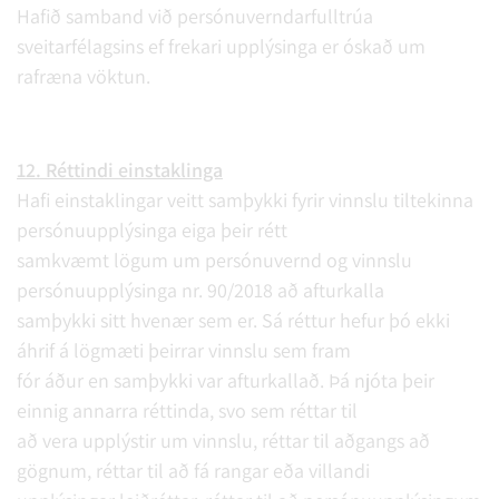
Hafið samband við persónuverndarfulltrúa
sveitarfélagsins ef frekari upplýsinga er óskað um
rafræna vöktun.
12. Réttindi einstaklinga
Hafi einstaklingar veitt samþykki fyrir vinnslu tiltekinna
persónuupplýsinga eiga þeir rétt
samkvæmt lögum um persónuvernd og vinnslu
persónuupplýsinga nr. 90/2018 að afturkalla
samþykki sitt hvenær sem er. Sá réttur hefur þó ekki
áhrif á lögmæti þeirrar vinnslu sem fram
fór áður en samþykki var afturkallað. Þá njóta þeir
einnig annarra réttinda, svo sem réttar til
að vera upplýstir um vinnslu, réttar til aðgangs að
gögnum, réttar til að fá rangar eða villandi