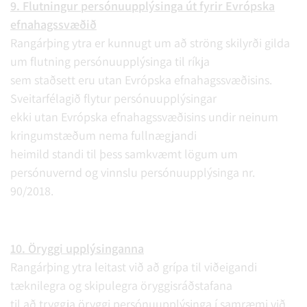
9. Flutningur persónuupplýsinga út fyrir Evrópska
efnahagssvæðið
Rangárþing ytra er kunnugt um að ströng skilyrði gilda
um flutning persónuupplýsinga til ríkja
sem staðsett eru utan Evrópska efnahagssvæðisins.
Sveitarfélagið flytur persónuupplýsingar
ekki utan Evrópska efnahagssvæðisins undir neinum
kringumstæðum nema fullnægjandi
heimild standi til þess samkvæmt lögum um
persónuvernd og vinnslu persónuupplýsinga nr.
90/2018.
10. Öryggi upplýsinganna
Rangárþing ytra leitast við að grípa til viðeigandi
tæknilegra og skipulegra öryggisráðstafana
til að tryggja öryggi persónuupplýsinga í samræmi við