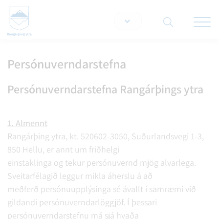
Opna/lo
snjallt
Persónuverndarstefna
Leita á vef
Persónuverndarstefna Rangárþings ytra
1. Almennt
Rangárþing ytra, kt. 520602-3050, Suðurlandsvegi 1-3,
850 Hellu, er annt um friðhelgi
einstaklinga og tekur persónuvernd mjög alvarlega.
Sveitarfélagið leggur mikla áherslu á að
meðferð persónuupplýsinga sé ávallt í samræmi við
gildandi persónuverndarlöggjöf. Í þessari
persónuverndarstefnu má sjá hvaða