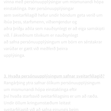
vinna með persónuupplýsingar um mismunandi hópa
einstaklinga. Þær persónuupplýsingar
sem sveitarfélagið hefur undir höndum geta verið um
íbúa þess, starfsmenn, viðsemjendur og
aðra þriðju aðila sem nauðsynlegt er að eiga samskipti
við. Í ákveðnum tilvikum er nauðsynlegt
að safna persónuupplýsingum um börn en sérstakrar
varúðar er gætt við meðferð þeirra
upplýsinga.
3. Hvaða persónuupplýsingum safnar sveitarfélagið?
Rangárþing ytra safnar ólíkum persónuupplýsingum
um mismunandi hópa einstaklinga eftir
því hvaða starfssvið sveitarfélagsins er um að ræða.
Undir öllum kringumstæðum leitast
sveitarfélagið við að safna einungis þeim