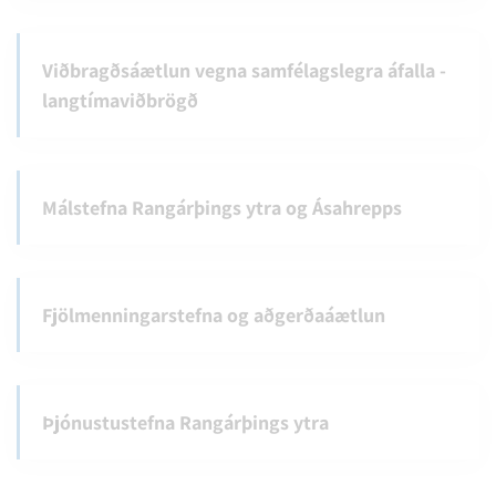
Viðbragðsáætlun vegna samfélagslegra áfalla -
langtímaviðbrögð
Málstefna Rangárþings ytra og Ásahrepps
Fjölmenningarstefna og aðgerðaáætlun
Þjónustustefna Rangárþings ytra