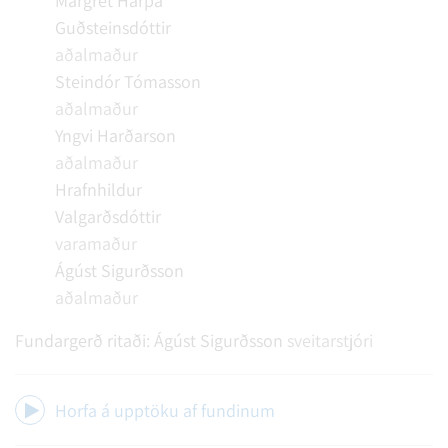
Margrét Harpa
Guðsteinsdóttir
aðalmaður
Steindór Tómasson
aðalmaður
Yngvi Harðarson
aðalmaður
Hrafnhildur
Valgarðsdóttir
varamaður
Ágúst Sigurðsson
aðalmaður
Fundargerð ritaði:
Ágúst Sigurðsson
sveitarstjóri
Horfa á upptöku af fundinum