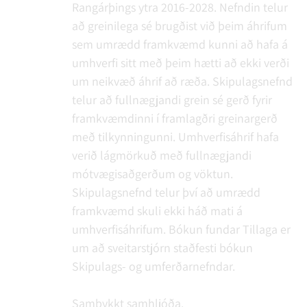
Rangárþings ytra 2016-2028. Nefndin telur
að greinilega sé brugðist við þeim áhrifum
sem umrædd framkvæmd kunni að hafa á
umhverfi sitt með þeim hætti að ekki verði
um neikvæð áhrif að ræða. Skipulagsnefnd
telur að fullnægjandi grein sé gerð fyrir
framkvæmdinni í framlagðri greinargerð
með tilkynningunni. Umhverfisáhrif hafa
verið lágmörkuð með fullnægjandi
mótvægisaðgerðum og vöktun.
Skipulagsnefnd telur því að umrædd
framkvæmd skuli ekki háð mati á
umhverfisáhrifum.
Bókun fundar
Tillaga er
um að sveitarstjórn staðfesti bókun
Skipulags- og umferðarnefndar.
Samþykkt samhljóða.