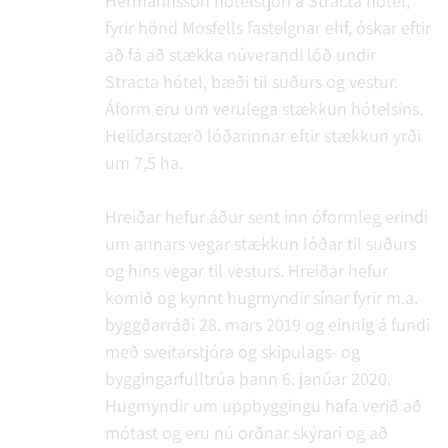
Hermannsson hótelstjóri á Stracta hótel,
fyrir hönd Mosfells fasteignar ehf, óskar eftir
að fá að stækka núverandi lóð undir
Stracta hótel, bæði til suðurs og vestur.
Áform eru um verulega stækkun hótelsins.
Heildarstærð lóðarinnar eftir stækkun yrði
um 7,5 ha.
Hreiðar hefur áður sent inn óformleg erindi
um annars vegar stækkun lóðar til suðurs
og hins vegar til vesturs. Hreiðar hefur
komið og kynnt hugmyndir sínar fyrir m.a.
byggðarráði 28. mars 2019 og einnig á fundi
með sveitarstjóra og skipulags- og
byggingarfulltrúa þann 6. janúar 2020.
Hugmyndir um uppbyggingu hafa verið að
mótast og eru nú orðnar skýrari og að