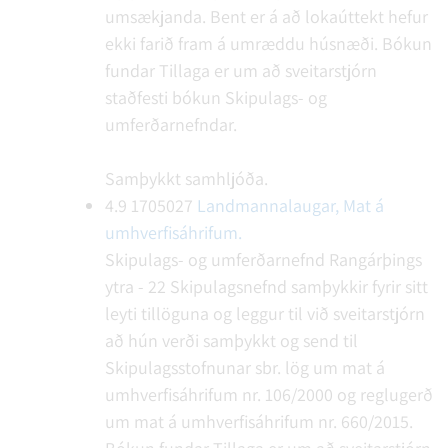
umsækjanda. Bent er á að lokaúttekt hefur
ekki farið fram á umræddu húsnæði.
Bókun
fundar
Tillaga er um að sveitarstjórn
staðfesti bókun Skipulags- og
umferðarnefndar.
Samþykkt samhljóða.
4.9
1705027
Landmannalaugar, Mat á
umhverfisáhrifum.
Skipulags- og umferðarnefnd Rangárþings
ytra - 22
Skipulagsnefnd samþykkir fyrir sitt
leyti tillöguna og leggur til við sveitarstjórn
að hún verði samþykkt og send til
Skipulagsstofnunar sbr. lög um mat á
umhverfisáhrifum nr. 106/2000 og reglugerð
um mat á umhverfisáhrifum nr. 660/2015.