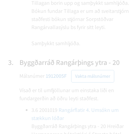
Tillagan borin upp og samþykkt samhljóða.
Bókun fundar
Tillaga er um að sveitarstjórn
staðfesti bókun stjórnar Sorpstöðvar
Rangárvallasýslu bs fyrir sitt leyti.
Samþykkt samhljóða.
3.
Byggðarráð Rangárþings ytra - 20
Málsnúmer
1912005F
Vakta málsnúmer
Vísað er til umfjöllunar um einstaka liði en
fundargerðin að öðru leyti staðfest.
3.6
2001019
Rangárflatir 4. Umsókn um
stækkun lóðar
Byggðarráð Rangárþings ytra - 20
Hreiðar