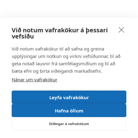
Við notum vafrakökur á þessari
vefsíðu
Bókun fundar
Tillaga er um að sveitarstjórn
Við notum vafrakökur til að safna og greina
staðfesti bókun Íþrótta-, og
upplýsingar um notkun og virkni vefsíðunnar, til að
tómstundanefndar og að eftirtalin myndi
geta notað lausnir frá samfélagsmiðlum og til að
stýrihóp um heilsueflandi samfélag:
bæta efni og birta viðeigandi markaðsefni.
Nánar um vafrakökur
Sigríður Hannesdóttir (f.h. eldri borgara) til
vara Jón Ragnar Björnsson, Árbjörg Sunna
Leyfa vafrakökur
Markúsdóttir (f.h. Ungmennaráðs) til vara
Goði Gnýr Guðjónsson, Ástþór Jón
Hafna öllum
Ragnheiðarson (f.h. íþróttafélaga) til vara
Guðmundur Jónasson, Steindór Tómasson
Stillingar á vafrakökum
og Björk Grétarsdóttir (sveitarstjórn) til vara