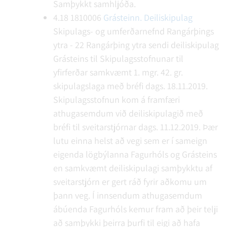
Samþykkt samhljóða.
4.18
1810006
Grásteinn. Deiliskipulag
Skipulags- og umferðarnefnd Rangárþings
ytra - 22
Rangárþing ytra sendi deiliskipulag
Grásteins til Skipulagsstofnunar til
yfirferðar samkvæmt 1. mgr. 42. gr.
skipulagslaga með bréfi dags. 18.11.2019.
Skipulagsstofnun kom á framfæri
athugasemdum við deiliskipulagið með
bréfi til sveitarstjórnar dags. 11.12.2019. Þær
lutu einna helst að vegi sem er í sameign
eigenda lögbýlanna Fagurhóls og Grásteins
en samkvæmt deiliskipulagi samþykktu af
sveitarstjórn er gert ráð fyrir aðkomu um
þann veg. Í innsendum athugasemdum
ábúenda Fagurhóls kemur fram að þeir telji
að samþykki þeirra þurfi til eigi að hafa