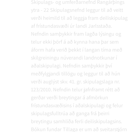
Skipulags- og umferðarnefnd Rangárþings
ytra - 22
Skipulagsnefnd leggur til að veitt
verði heimild til að leggja fram deiliskipulag
af frístundasvæði úr landi Jarlsstaða.
Nefndin samþykkir fram lagða lýsingu og
telur ekki þörf á að kynna hana þar sem
áform hafa verið þekkt í langan tíma með
skilgreiningu núverandi landnotkunar í
aðalskipulagi. Nefndin samþykkir því
meðfylgjandi tillögu og leggur til að hún
verði auglýst skv. 41. gr. skipulagslaga nr.
123/2010. Nefndin telur jafnframt rétt að
gerðar verði breytingar á afmörkun
frístundasvæðisins í aðalskipulagi og felur
skipulagsfulltrúa að ganga frá þeirri
breytingu samhliða ferli deiliskipulagsins.
Bókun fundar
Tillaga er um að sveitarstjórn