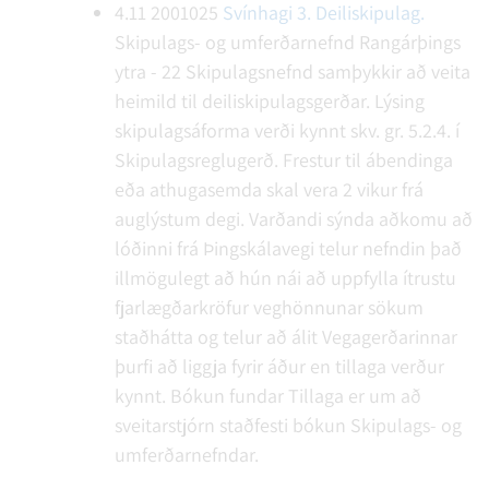
4.11
2001025
Svínhagi 3. Deiliskipulag.
Skipulags- og umferðarnefnd Rangárþings
ytra - 22
Skipulagsnefnd samþykkir að veita
heimild til deiliskipulagsgerðar. Lýsing
skipulagsáforma verði kynnt skv. gr. 5.2.4. í
Skipulagsreglugerð. Frestur til ábendinga
eða athugasemda skal vera 2 vikur frá
auglýstum degi. Varðandi sýnda aðkomu að
lóðinni frá Þingskálavegi telur nefndin það
illmögulegt að hún nái að uppfylla ítrustu
fjarlægðarkröfur veghönnunar sökum
staðhátta og telur að álit Vegagerðarinnar
þurfi að liggja fyrir áður en tillaga verður
kynnt.
Bókun fundar
Tillaga er um að
sveitarstjórn staðfesti bókun Skipulags- og
umferðarnefndar.