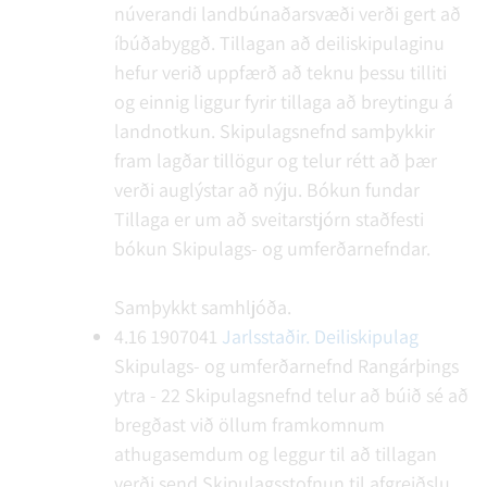
núverandi landbúnaðarsvæði verði gert að
íbúðabyggð. Tillagan að deiliskipulaginu
hefur verið uppfærð að teknu þessu tilliti
og einnig liggur fyrir tillaga að breytingu á
landnotkun. Skipulagsnefnd samþykkir
fram lagðar tillögur og telur rétt að þær
verði auglýstar að nýju.
Bókun fundar
Tillaga er um að sveitarstjórn staðfesti
bókun Skipulags- og umferðarnefndar.
Samþykkt samhljóða.
4.16
1907041
Jarlsstaðir. Deiliskipulag
Skipulags- og umferðarnefnd Rangárþings
ytra - 22
Skipulagsnefnd telur að búið sé að
bregðast við öllum framkomnum
athugasemdum og leggur til að tillagan
verði send Skipulagsstofnun til afgreiðslu.