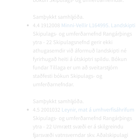
Samþykkt samhljóða.
4.4
1912008
Minni-Vellir L164995. Landskipti
Skipulags- og umferðarnefnd Rangárþings
ytra - 22
Skipulagsnefnd gerir ekki
athugasemdir við áformuð landskipti né
fyrirhugað heiti á útskiptri spildu.
Bókun
fundar
Tillaga er um að sveitarstjórn
staðfesti bókun Skipulags- og
umferðarnefndar.
Samþykkt samhljóða.
4.5
2001032
Leynir, mat á umhverfisáhrifum
Skipulags- og umferðarnefnd Rangárþings
ytra - 22
Umrætt svæði er á skilgreindu
fjarsvæði vatnsverndar skv. Aðalskipulagi