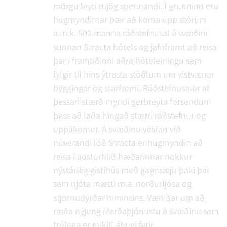
mörgu leyti mjög spennandi. Í grunninn eru
hugmyndirnar þær að koma upp stórum
a.m.k. 500 manna ráðstefnusal á svæðinu
sunnan Stracta hótels og jafnframt að reisa
þar í framtíðinni aðra hóteleiningu sem
fylgir til hins ýtrasta stöðlum um vistvænar
byggingar og starfsemi. Ráðstefnusalur af
þessari stærð myndi gerbreyta forsendum
þess að laða hingað stærri ráðstefnur og
uppákomur. Á svæðinu vestan við
núverandi lóð Stracta er hugmyndin að
reisa í austurhlið hæðarinnar nokkur
nýstárleg gistihús með gagnsæju þaki þar
sem njóta mætti m.a. norðurljósa og
stjörnudýrðar himinsins. Væri þar um að
ræða nýjung í ferðaþjónustu á svæðinu sem
trúlega er mikill áhugi fyrir.