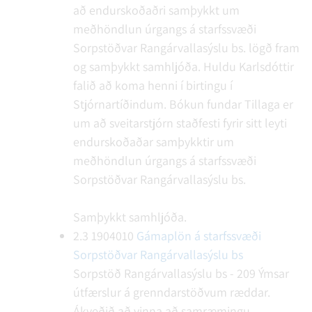
að endurskoðaðri samþykkt um
meðhöndlun úrgangs á starfssvæði
Sorpstöðvar Rangárvallasýslu bs. lögð fram
og samþykkt samhljóða. Huldu Karlsdóttir
falið að koma henni í birtingu í
Stjórnartíðindum.
Bókun fundar
Tillaga er
um að sveitarstjórn staðfesti fyrir sitt leyti
endurskoðaðar samþykktir um
meðhöndlun úrgangs á starfssvæði
Sorpstöðvar Rangárvallasýslu bs.
Samþykkt samhljóða.
2.3
1904010
Gámaplön á starfssvæði
Sorpstöðvar Rangárvallasýslu bs
Sorpstöð Rangárvallasýslu bs - 209
Ýmsar
útfærslur á grenndarstöðvum ræddar.
Ákveðið að vinna að samræmingu