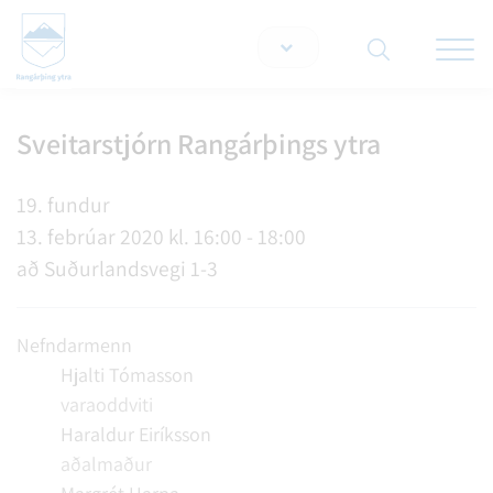
Opna/lo
snjallt
Sveitarstjórn Rangárþings ytra
Leita á vef
19. fundur
13. febrúar 2020 kl. 16:00 - 18:00
að Suðurlandsvegi 1-3
Nefndarmenn
Hjalti Tómasson
varaoddviti
Haraldur Eiríksson
aðalmaður