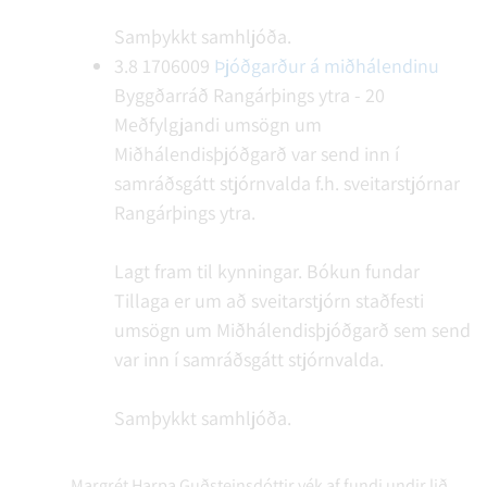
Samþykkt samhljóða.
3.8
1706009
Þjóðgarður á miðhálendinu
Byggðarráð Rangárþings ytra - 20
Meðfylgjandi umsögn um
Miðhálendisþjóðgarð var send inn í
samráðsgátt stjórnvalda f.h. sveitarstjórnar
Rangárþings ytra.
Lagt fram til kynningar.
Bókun fundar
Tillaga er um að sveitarstjórn staðfesti
umsögn um Miðhálendisþjóðgarð sem send
var inn í samráðsgátt stjórnvalda.
Samþykkt samhljóða.
Margrét Harpa Guðsteinsdóttir vék af fundi undir lið