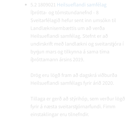
5.2
1809021
Heilsueflandi samfélag
Íþrótta- og tómstundanefnd - 8
Sveitarfélagið hefur sent inn umsókn til
Landlæknisembættis um að verða
Heilsueflandi samfélag. Stefnt er að
undirskrift með landlækni og sveitarstjóra í
byrjun mars og tilkynna á sama tíma
íþróttamann ársins 2019.
Drög eru lögð fram að dagskrá viðburða
Heilsueflandi samfélags fyrir árið 2020.
Tillaga er gerð að stýrihóp, sem verður lögð
fyrir á næsta sveitarstjórnarfundi. Fimm
einstaklingar eru tilnefndir.