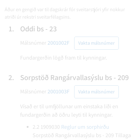
Áður en gengið var til dagskrár fór sveitarstjóri yfir nokkur
atriði úr rekstri sveitarfélagsins.
1.
Oddi bs - 23
Málsnúmer
2001002F
Vakta málsnúmer
Fundargerðin lögð fram til kynningar.
2.
Sorpstöð Rangárvallasýslu bs - 209
Málsnúmer
2001003F
Vakta málsnúmer
Vísað er til umfjöllunar um einstaka liði en
fundargerðin að öðru leyti til kynningar.
2.2
1909030
Reglur um sorphirðu
Sorpstöð Rangárvallasýslu bs - 209
Tillaga