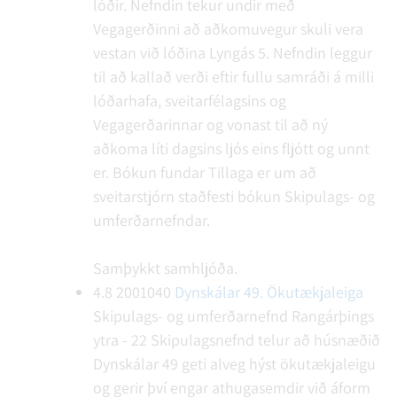
lóðir. Nefndin tekur undir með
Vegagerðinni að aðkomuvegur skuli vera
vestan við lóðina Lyngás 5. Nefndin leggur
til að kallað verði eftir fullu samráði á milli
lóðarhafa, sveitarfélagsins og
Vegagerðarinnar og vonast til að ný
aðkoma líti dagsins ljós eins fljótt og unnt
er.
Bókun fundar
Tillaga er um að
sveitarstjórn staðfesti bókun Skipulags- og
umferðarnefndar.
Samþykkt samhljóða.
4.8
2001040
Dynskálar 49. Ökutækjaleiga
Skipulags- og umferðarnefnd Rangárþings
ytra - 22
Skipulagsnefnd telur að húsnæðið
Dynskálar 49 geti alveg hýst ökutækjaleigu
og gerir því engar athugasemdir við áform