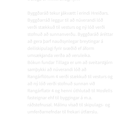
Byggðaráð tekur jákvætt í erindi Hreiðars.
Byggðarráð leggur til að núverandi lóð
verði stækkuð til vesturs og ný lóð verði
stofnuð að sunnanverðu. Byggðaráð áréttar
að gera þarf nauðsynlegar breytingar á
deiliskipulagi fyrir svæðið ef áform
umsækjanda verða að veruleika.
Bókun fundar
Tillaga er um að sveitarstjórn
samþykki að núverandi lóð að
Rangárflötum 4 verði stækkuð til vesturs og
að ný lóð verði stofnuð sunnan við
Rangárflatir 4 og henni úthlutað til Mosfells
fasteignar ehf til byggingar á m.a.
ráðstefnusal. Málinu vísað til skipulags- og
umferðarnefndar til frekari útfærslu.