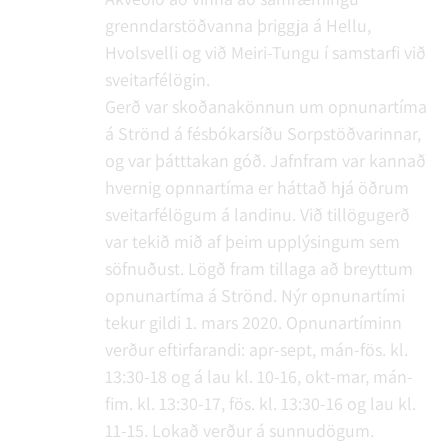
grenndarstöðvanna þriggja á Hellu,
Hvolsvelli og við Meiri-Tungu í samstarfi við
sveitarfélögin.
Gerð var skoðanakönnun um opnunartíma
á Strönd á fésbókarsíðu Sorpstöðvarinnar,
og var þátttakan góð. Jafnfram var kannað
hvernig opnnartíma er háttað hjá öðrum
sveitarfélögum á landinu. Við tillögugerð
var tekið mið af þeim upplýsingum sem
söfnuðust. Lögð fram tillaga að breyttum
opnunartíma á Strönd. Nýr opnunartími
tekur gildi 1. mars 2020. Opnunartíminn
verður eftirfarandi: apr-sept, mán-fös. kl.
13:30-18 og á lau kl. 10-16, okt-mar, mán-
fim. kl. 13:30-17, fös. kl. 13:30-16 og lau kl.
11-15. Lokað verður á sunnudögum.