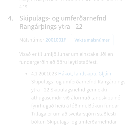
4.19
4.
Skipulags- og umferðarnefnd
Rangárþings ytra - 22
Málsnúmer
2001001F
Vakta málsnúmer
Vísað er til umfjöllunar um einstaka liði en
fundargerðin að öðru leyti staðfest.
4.1
2001023
Hákot, landskipti. Gljáin
Skipulags- og umferðarnefnd Rangárþings
ytra - 22
Skipulagsnefnd gerir ekki
athugasemdir við áformuð landskipti né
fyrirhugað heiti á lóðinni.
Bókun fundar
Tillaga er um að sveitarstjórn staðfesti
bókun Skipulags- og umferðarnefndar.