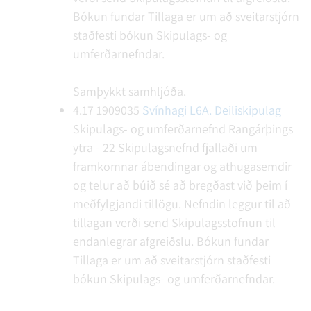
Bókun fundar
Tillaga er um að sveitarstjórn
staðfesti bókun Skipulags- og
umferðarnefndar.
Samþykkt samhljóða.
4.17
1909035
Svínhagi L6A. Deiliskipulag
Skipulags- og umferðarnefnd Rangárþings
ytra - 22
Skipulagsnefnd fjallaði um
framkomnar ábendingar og athugasemdir
og telur að búið sé að bregðast við þeim í
meðfylgjandi tillögu. Nefndin leggur til að
tillagan verði send Skipulagsstofnun til
endanlegrar afgreiðslu.
Bókun fundar
Tillaga er um að sveitarstjórn staðfesti
bókun Skipulags- og umferðarnefndar.