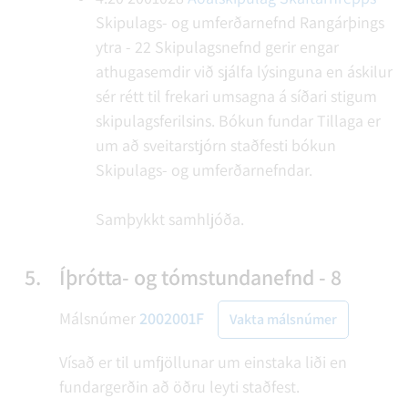
Skipulags- og umferðarnefnd Rangárþings
ytra - 22
Skipulagsnefnd gerir engar
athugasemdir við sjálfa lýsinguna en áskilur
sér rétt til frekari umsagna á síðari stigum
skipulagsferilsins.
Bókun fundar
Tillaga er
um að sveitarstjórn staðfesti bókun
Skipulags- og umferðarnefndar.
Samþykkt samhljóða.
5.
Íþrótta- og tómstundanefnd - 8
Málsnúmer
2002001F
Vakta málsnúmer
Vísað er til umfjöllunar um einstaka liði en
fundargerðin að öðru leyti staðfest.