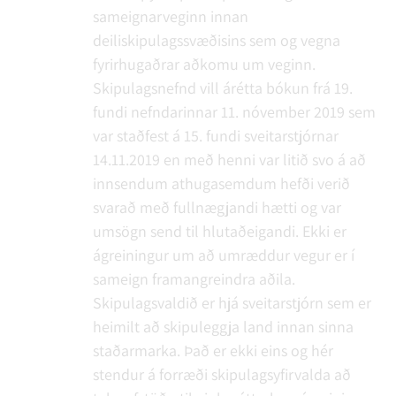
sameignarveginn innan
deiliskipulagssvæðisins sem og vegna
fyrirhugaðrar aðkomu um veginn.
Skipulagsnefnd vill árétta bókun frá 19.
fundi nefndarinnar 11. nóvember 2019 sem
var staðfest á 15. fundi sveitarstjórnar
14.11.2019 en með henni var litið svo á að
innsendum athugasemdum hefði verið
svarað með fullnægjandi hætti og var
umsögn send til hlutaðeigandi. Ekki er
ágreiningur um að umræddur vegur er í
sameign framangreindra aðila.
Skipulagsvaldið er hjá sveitarstjórn sem er
heimilt að skipuleggja land innan sinna
staðarmarka. Það er ekki eins og hér
stendur á forræði skipulagsyfirvalda að