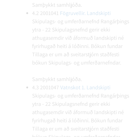
Samþykkt samhljóða.
4.2
2001041
Fögruvellir. Landskipti
Skipulags- og umferðarnefnd Rangárþings
ytra - 22
Skipulagsnefnd gerir ekki
athugasemdir við áformuð landskipti né
fyrirhugað heiti á lóðinni.
Bókun fundar
Tillaga er um að sveitarstjórn staðfesti
bókun Skipulags- og umferðarnefndar.
Samþykkt samhljóða.
4.3
2001047
Vatnskot 1. Landskipti
Skipulags- og umferðarnefnd Rangárþings
ytra - 22
Skipulagsnefnd gerir ekki
athugasemdir við áformuð landskipti né
fyrirhugað heiti á lóðinni.
Bókun fundar
Tillaga er um að sveitarstjórn staðfesti
bókun Skipulags- og umferðarnefndar.