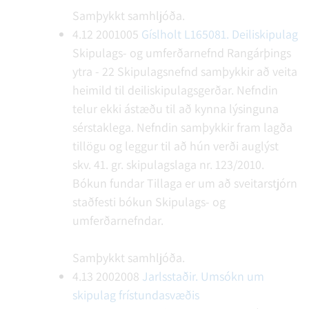
Samþykkt samhljóða.
4.12
2001005
Gíslholt L165081. Deiliskipulag
Skipulags- og umferðarnefnd Rangárþings
ytra - 22
Skipulagsnefnd samþykkir að veita
heimild til deiliskipulagsgerðar. Nefndin
telur ekki ástæðu til að kynna lýsinguna
sérstaklega. Nefndin samþykkir fram lagða
tillögu og leggur til að hún verði auglýst
skv. 41. gr. skipulagslaga nr. 123/2010.
Bókun fundar
Tillaga er um að sveitarstjórn
staðfesti bókun Skipulags- og
umferðarnefndar.
Samþykkt samhljóða.
4.13
2002008
Jarlsstaðir. Umsókn um
skipulag frístundasvæðis