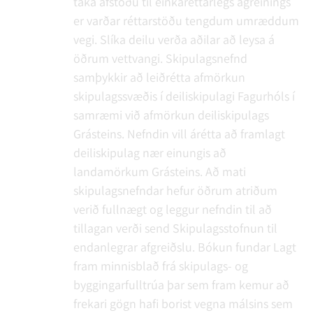
taka afstöðu til einkaréttarlegs ágreinings
er varðar réttarstöðu tengdum umræddum
vegi. Slíka deilu verða aðilar að leysa á
öðrum vettvangi. Skipulagsnefnd
samþykkir að leiðrétta afmörkun
skipulagssvæðis í deiliskipulagi Fagurhóls í
samræmi við afmörkun deiliskipulags
Grásteins. Nefndin vill árétta að framlagt
deiliskipulag nær einungis að
landamörkum Grásteins. Að mati
skipulagsnefndar hefur öðrum atriðum
verið fullnægt og leggur nefndin til að
tillagan verði send Skipulagsstofnun til
endanlegrar afgreiðslu.
Bókun fundar
Lagt
fram minnisblað frá skipulags- og
byggingarfulltrúa þar sem fram kemur að
frekari gögn hafi borist vegna málsins sem