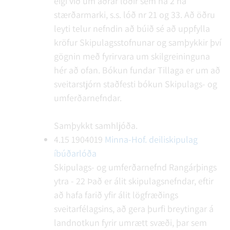
eigi við um aðrar lóðir sem ná 2 ha
stærðarmarki, s.s. lóð nr 21 og 33. Að öðru
leyti telur nefndin að búið sé að uppfylla
kröfur Skipulagsstofnunar og samþykkir því
gögnin með fyrirvara um skilgreininguna
hér að ofan.
Bókun fundar
Tillaga er um að
sveitarstjórn staðfesti bókun Skipulags- og
umferðarnefndar.
Samþykkt samhljóða.
4.15
1904019
Minna-Hof. deiliskipulag
íbúðarlóða
Skipulags- og umferðarnefnd Rangárþings
ytra - 22
Það er álit skipulagsnefndar, eftir
að hafa farið yfir álit lögfræðings
sveitarfélagsins, að gera þurfi breytingar á
landnotkun fyrir umrætt svæði, þar sem