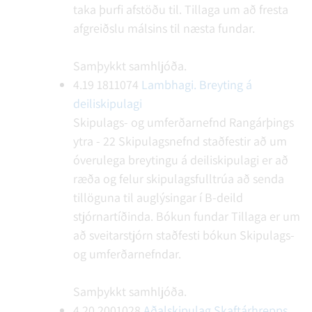
taka þurfi afstöðu til. Tillaga um að fresta
afgreiðslu málsins til næsta fundar.
Samþykkt samhljóða.
4.19
1811074
Lambhagi. Breyting á
deiliskipulagi
Skipulags- og umferðarnefnd Rangárþings
ytra - 22
Skipulagsnefnd staðfestir að um
óverulega breytingu á deiliskipulagi er að
ræða og felur skipulagsfulltrúa að senda
tillöguna til auglýsingar í B-deild
stjórnartíðinda.
Bókun fundar
Tillaga er um
að sveitarstjórn staðfesti bókun Skipulags-
og umferðarnefndar.
Samþykkt samhljóða.
4.20
2001028
Aðalskipulag Skaftárhrepps