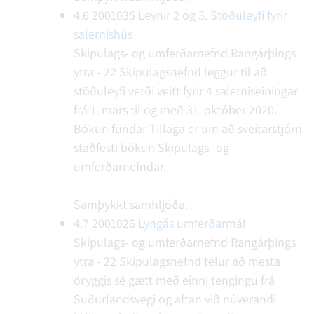
4.6
2001035
Leynir 2 og 3. Stöðuleyfi fyrir
salernishús
Skipulags- og umferðarnefnd Rangárþings
ytra - 22
Skipulagsnefnd leggur til að
stöðuleyfi verði veitt fyrir 4 salerniseiningar
frá 1. mars til og með 31. október 2020.
Bókun fundar
Tillaga er um að sveitarstjórn
staðfesti bókun Skipulags- og
umferðarnefndar.
Samþykkt samhljóða.
4.7
2001026
Lyngás umferðarmál
Skipulags- og umferðarnefnd Rangárþings
ytra - 22
Skipulagsnefnd telur að mesta
öryggis sé gætt með einni tengingu frá
Suðurlandsvegi og aftan við núverandi