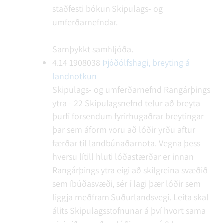
staðfesti bókun Skipulags- og
umferðarnefndar.
Samþykkt samhljóða.
4.14
1908038
Þjóðólfshagi, breyting á
landnotkun
Skipulags- og umferðarnefnd Rangárþings
ytra - 22
Skipulagsnefnd telur að breyta
þurfi forsendum fyrirhugaðrar breytingar
þar sem áform voru að lóðir yrðu aftur
færðar til landbúnaðarnota. Vegna þess
hversu lítill hluti lóðastærðar er innan
Rangárþings ytra eigi að skilgreina svæðið
sem íbúðasvæði, sér í lagi þær lóðir sem
liggja meðfram Suðurlandsvegi. Leita skal
álits Skipulagsstofnunar á því hvort sama