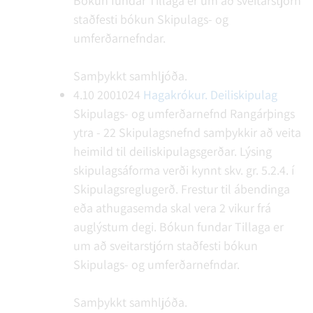
Bókun fundar
Tillaga er um að sveitarstjórn
staðfesti bókun Skipulags- og
umferðarnefndar.
Samþykkt samhljóða.
4.10
2001024
Hagakrókur. Deiliskipulag
Skipulags- og umferðarnefnd Rangárþings
ytra - 22
Skipulagsnefnd samþykkir að veita
heimild til deiliskipulagsgerðar. Lýsing
skipulagsáforma verði kynnt skv. gr. 5.2.4. í
Skipulagsreglugerð. Frestur til ábendinga
eða athugasemda skal vera 2 vikur frá
auglýstum degi.
Bókun fundar
Tillaga er
um að sveitarstjórn staðfesti bókun
Skipulags- og umferðarnefndar.
Samþykkt samhljóða.