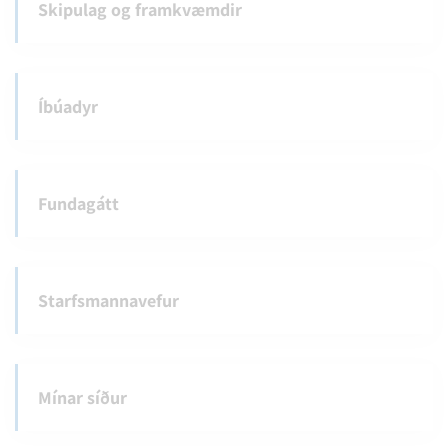
Skipulag og framkvæmdir
Íbúadyr
Fundagátt
Starfsmannavefur
Mínar síður