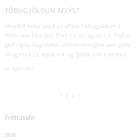
TÖÐUGJÖLDUM AFLÝST
Ákveðið hefur verið að aflýsa Töðugjöldum á
Hellu sem fara áttu fram 13.-15. ágúst n.k. Það er
gert í ljósi núgildandi sóttvarnarreglna sem gilda
til og með 13. ágúst n.k. og fjölda virkra smita í
samfélaginu.
04. ágúst 2021
1
2
F
y
r
r
Fréttasafn
i
2026