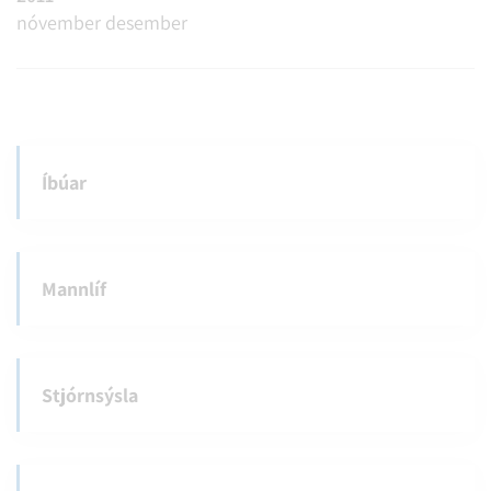
nóvember
desember
Íbúar
Mannlíf
Stjórnsýsla