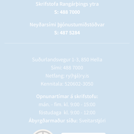
Skrifstofa Rangárþings ytra
S: 488 7000
Neyðarsími þjónustumiðstöðvar
S: 487 5284
Suðurlandsvegur 1-3, 850 Hella
Sími:
488 7000
Netfang: ry(hjá)ry.is
Kennitala: 520602-3050
Opnunartímar á skrifstofu:
mán. - fim. kl. 9:00 - 15:00
föstudaga kl. 9:00 - 12:00
Ábyrgðarmaður síðu:
Sveitarstjóri