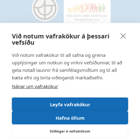
Við notum vafrakökur á þessari
vefsíðu
Starfsmannavefur
Hafðu samband
Við notum vafrakökur til að safna og greina
upplýsingar um notkun og virkni vefsíðunnar, til að
Ritstjórnarstefna
geta notað lausnir frá samfélagsmiðlum og til að
bæta efni og birta viðeigandi markaðsefni.
Fylgstu með á Facebook
Nánar um vafrakökur
Leyfa vafrakökur
Hafna öllum
Stillingar á vafrakökum