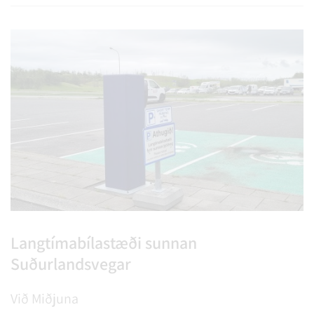
Langtímabílastæði sunnan
Suðurlandsvegar
Við Miðjuna