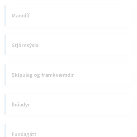
Mannlíf
Stjórnsýsla
Skipulag og framkvæmdir
Íbúadyr
Fundagátt