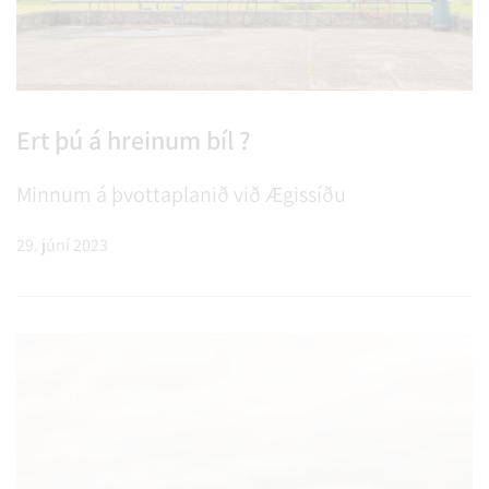
Ert þú á hreinum bíl ?
Minnum á þvottaplanið við Ægissíðu
29. júní 2023