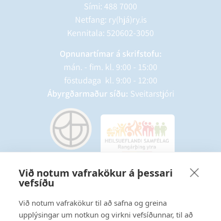
Sími:
488 7000
Netfang: ry(hjá)ry.is
Kennitala: 520602-3050
Opnunartímar á skrifstofu:
mán. - fim. kl. 9:00 - 15:00
föstudaga kl. 9:00 - 12:00
Ábyrgðarmaður síðu:
Sveitarstjóri
Við notum vafrakökur á þessari
vefsíðu
Starfsmannavefur
Hafðu samband
Við notum vafrakökur til að safna og greina
upplýsingar um notkun og virkni vefsíðunnar, til að