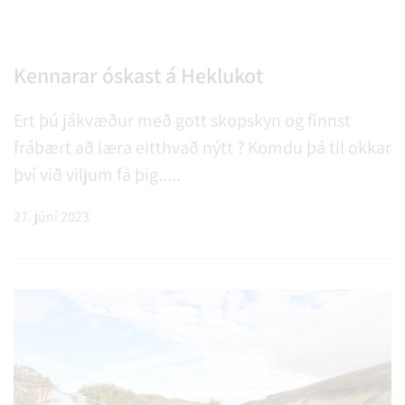
Kennarar óskast á Heklukot
Ert þú jákvæður með gott skopskyn og finnst
frábært að læra eitthvað nýtt ? Komdu þá til okkar
því við viljum fá þig.....
27. júní 2023