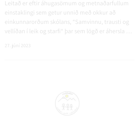
Leitað er eftir áhugasömum og metnaðarfullum
einstaklingi sem getur unnið með okkur að
einkunnarorðum skólans, “Samvinnu, trausti og
vellíðan í leik og starfi“ þar sem lögð er áhersla á
sjálfstæð og gagnrýnin vinnubrögð nemenda með
27. júní 2023
sérstaka áherslu á félagsþroska í góðri samvinnu
við foreldra.