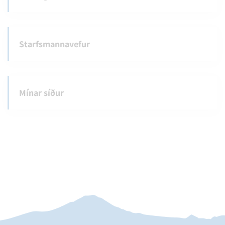
Starfsmannavefur
Mínar síður