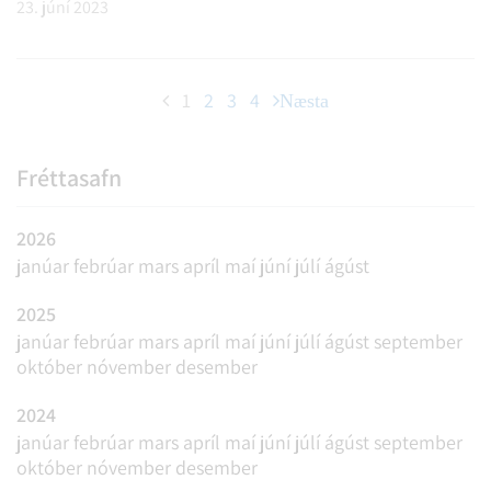
23. júní 2023
Eftirfarandi eru umsækjendur: Ástvaldur Helgi
Gylfason Eiríkur Vilhe…
1
2
3
4
Næsta
Fréttasafn
2026
janúar
febrúar
mars
apríl
maí
júní
júlí
ágúst
2025
janúar
febrúar
mars
apríl
maí
júní
júlí
ágúst
september
október
nóvember
desember
2024
janúar
febrúar
mars
apríl
maí
júní
júlí
ágúst
september
október
nóvember
desember