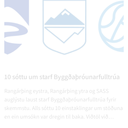
10 sóttu um starf Byggðaþróunarfulltrúa
Rangárþing eystra, Rangárþing ytra og SASS
auglýstu laust starf Byggðaþróunarfulltrúa fyrir
skemmstu. Alls sóttu 10 einstaklingar um stöðuna
en ein umsókn var dregin til baka. Viðtöl við
umsækjendur fara fram á næstu dögum.