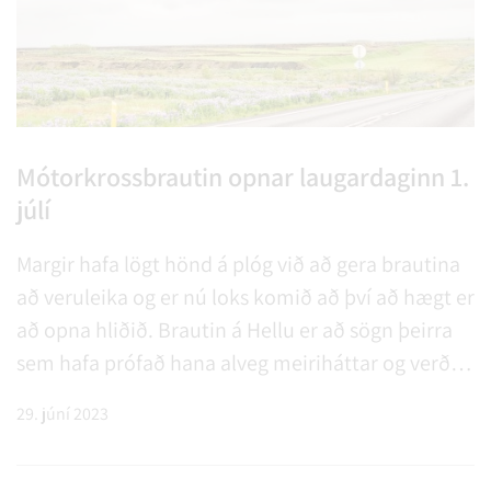
Mótorkrossbrautin opnar laugardaginn 1.
júlí
Margir hafa lögt hönd á plóg við að gera brautina
að veruleika og er nú loks komið að því að hægt er
að opna hliðið. Brautin á Hellu er að sögn þeirra
sem hafa prófað hana alveg meiriháttar og verður
gaman að heyra frá mótorkrossfólki þegar búið
29. júní 2023
verður að fara hringinn. Einnig eru tvær
barnabrautir.