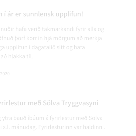
n í ár er sunnlensk upplifun!
uðir hafa verið takmarkandi fyrir alla og
öfnuð þörf komin hjá mörgum að merkja
 upplifun í dagatalið sitt og hafa
 að hlakka til.
 2020
yrirlestur með Sölva Tryggvasyni
 ytra bauð íbúum á fyrirlestur með Sölva
 s.l. mánudag. Fyrirlesturinn var haldinn .