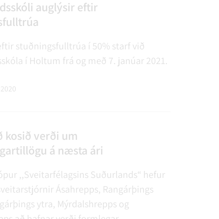
AGSÞJÓNUSTA
SLUN OG ÞJÓNUSTA
TUR
FUNDAGERÐIR
LAUS STÖRF
SORPHIRÐA
ÚTIVIST OG HEILSA
FUNDARSALIR
sskóli auglýsir eftir
fulltrúa
ftir stuðningsfulltrúa í 50% starf við
skóla í Holtum frá og með 7. janúar 2021.
 2020
að kosið verði um
artillögu á næsta ári
pur ,,Sveitarfélagsins Suðurlands“ hefur
ð sveitarstjórnir Ásahrepps, Rangárþings
gárþings ytra, Mýrdalshrepps og
pps að hafnar verði formlegar