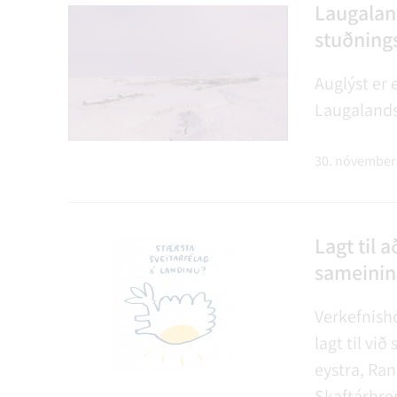
NÝIR ÍBÚAR
FERÐAÞJÓNUSTA
SAMSTARFSVERKEFNI
ÞJÓNUSTUMIÐSTÖÐ
FÉL
VER
VEI
Laugaland
stuðnings
Auglýst er e
MENNING
STARFSFÓLK RANGÁRÞINGS YTRA
Laugalands
30. nóvember
Lagt til 
sameining
Verkefnishó
lagt til vi
eystra, Ran
Skaftárhre