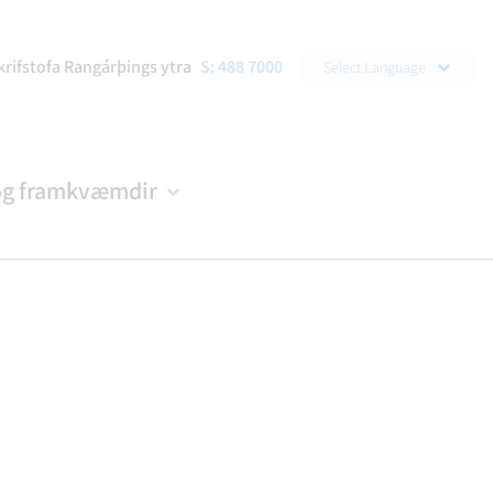
▼
krifstofa Rangárþings ytra
S: 488 7000
Select Language
og framkvæmdir
DRAÐA
R
NDIR
KORTASJÁ
BÚKOLLA
EYÐUBLÖÐ OG UMSÓKNIR
B-HLUTA FYRIRTÆKI