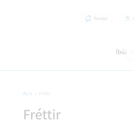
Íbúadyr
Íbúar
Le
Ry.is
Fréttir
SKÓLAR OG BÖRN
LÍFIÐ Í RANGÁRÞINGI YTRA
STJÓRNKERFI
SKIPULAGSMÁL
HEIM
SUN
BYG
Fréttir