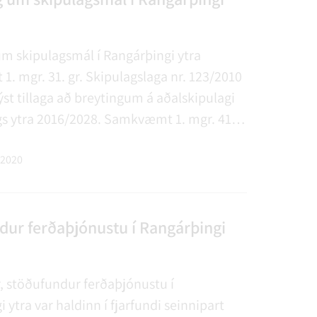
um skipulagsmál í Rangárþingi ytra
. mgr. 31. gr. Skipulagslaga nr. 123/2010
ýst tillaga að breytingum á aðalskipulagi
s ytra 2016/2028. Samkvæmt 1. mgr. 41.
gslaga nr. 123/2010 eru hér auglýstar
 eftirfarandi deiliskipulagsáætlunum
 2020
dur ferðaþjónustu í Rangárþingi
, stöðufundur ferðaþjónustu í
 ytra var haldinn í fjarfundi seinnipart