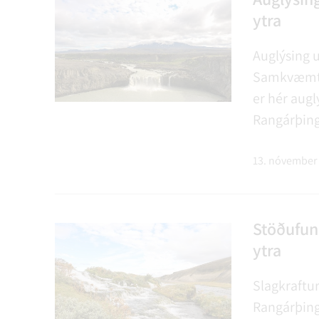
ytra
Auglýsing 
Samkvæmt 1
er hér augl
Rangárþing
gr. Skipula
tillögur að
13. nóvember
Stöðufun
ytra
Slagkraftur
Rangárþingi