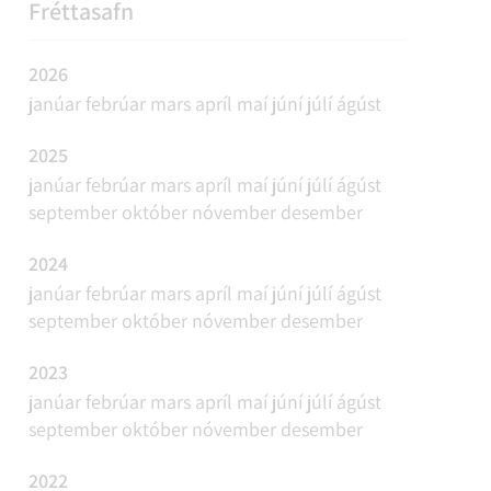
REFAVEIÐAR OG MINKAVEIÐAR
VIÐBURÐIR
SAMGÖNGUR
FUNDAÁÆTLUN
Fréttasafn
2026
janúar
febrúar
mars
apríl
maí
júní
júlí
ágúst
2025
janúar
febrúar
mars
apríl
maí
júní
júlí
ágúst
september
október
nóvember
desember
2024
janúar
febrúar
mars
apríl
maí
júní
júlí
ágúst
september
október
nóvember
desember
2023
janúar
febrúar
mars
apríl
maí
júní
júlí
ágúst
september
október
nóvember
desember
2022