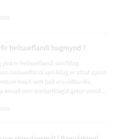
 2020
fir heilsueflandi hugmynd ?
 ytra er heilsueflandi samfélag.
um heilsueflandi samfélag er alltaf opinn
yndum hvort sem það eru viðburðir,
ða annað sem sveitarfélagið getur unnið
s að vinna að markmiðum verkefnisins og
heilbrigðum lifnaðarháttum, heilsu og v…
 2020
g um skipulagsmál í Rangárþingi