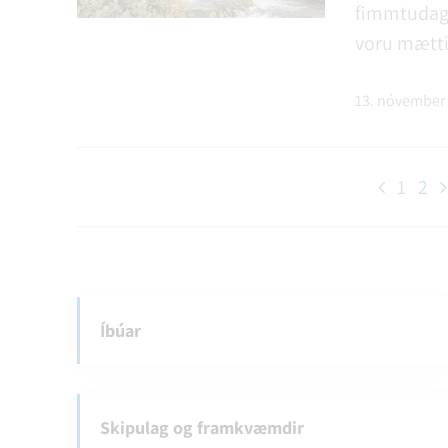
fimmtudags
voru mætti
13. nóvember
1
2
Íbúar
Skipulag og framkvæmdir