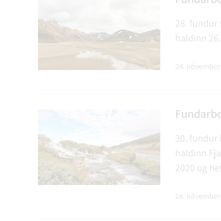
28. fundur 
haldinn 26.
24. nóvember
Fundarbo
30. fundur
haldinn Fj
2020 og hef
24. nóvember