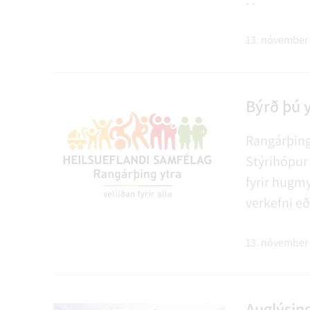
. .
13. nóvember
Býrð þú y
Rangárþing
Stýrihópur 
fyrir hugm
verkefni e
að til þes
stuðla að 
13. nóvember
Auglýsin