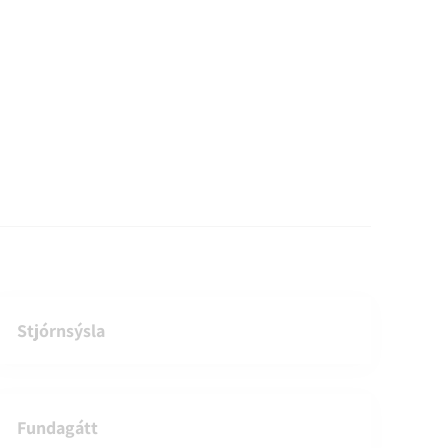
Stjórnsýsla
Fundagátt