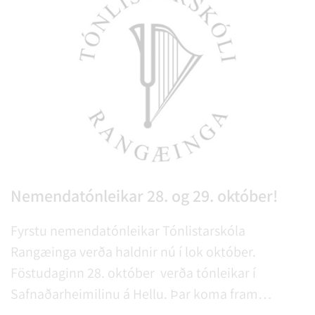
Nemendatónleikar 28. og 29. október!
Fyrstu nemendatónleikar Tónlistarskóla
Rangæinga verða haldnir nú í lok október.
Föstudaginn 28. október verða tónleikar í
Safnaðarheimilinu á Hellu. Þar koma fram
píanónemendur Laimu Jakaite og píanó-, selló-