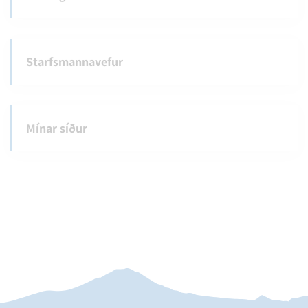
Starfsmannavefur
Mínar síður