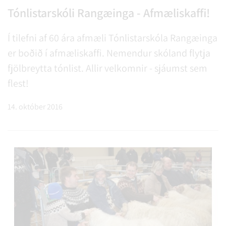
Tónlistarskóli Rangæinga - Afmæliskaffi!
Í tilefni af 60 ára afmæli Tónlistarskóla Rangæinga
er boðið í afmæliskaffi. Nemendur skóland flytja
fjölbreytta tónlist. Allir velkomnir - sjáumst sem
flest!
14. október 2016