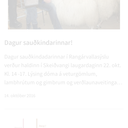
Dagur sauðkindarinnar!
Dagur sauðkindadarinnar í Rangárvallasýslu
verður haldinn í Skeiðvangi laugardaginn 22. okt.
Kl. 14 -17. Lýsing dóma á veturgömlum,
lambhrútum og gimbrum og verðlaunaveitingar.
Ræktunarbú Rangárvallasýslu verðlaunað. Gestir
14. október 2016
kjósa litfegursta lambið. Happdrætti þar sem. . .