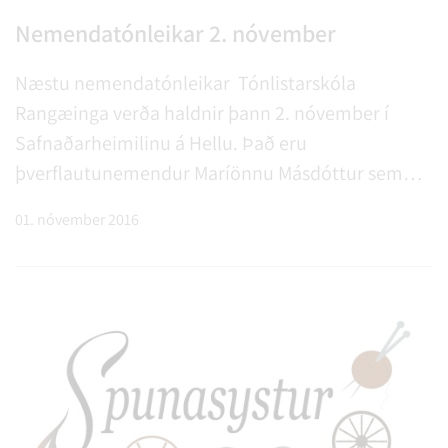
Nemendatónleikar 2. nóvember
Næstu nemendatónleikar Tónlistarskóla
Rangæinga verða haldnir þann 2. nóvember í
Safnaðarheimilinu á Hellu. Það eru
þverflautunemendur Maríönnu Másdóttur sem
koma fram. Tónleikarnir hefjast kl. 16:30. Allir
01. nóvember 2016
velkomnir!