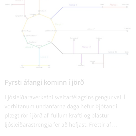
Fyrsti áfangi kominn í jörð
Ljósleiðaraverkefni sveitarfélagsins gengur vel. Í
vorhitanum undanfarna daga hefur Þjótandi
plægt rör í jörð af fullum krafti og blástur
ljósleiðarastrengja fer að hefjast. Fréttir af
verkefninu eru birtar jafnóðum á rangarljos.net