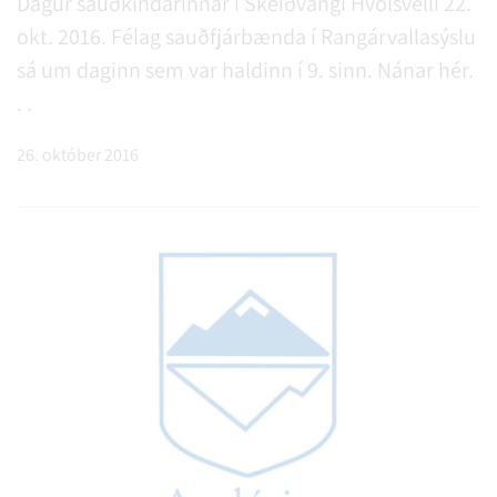
Dagur sauðkindarinnar í Skeiðvangi Hvolsvelli 22.
okt. 2016. Félag sauðfjárbænda í Rangárvallasýslu
sá um daginn sem var haldinn í 9. sinn. Nánar hér.
. .
26. október 2016