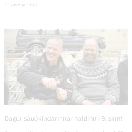
26. október 2016
og fiðlunemendur Ülle Hahndorf. Tónleikarnir
hefjast kl. 17:00. Allir velkomnir.
Dagur sauðkindarinnar haldinn í 9. sinn!