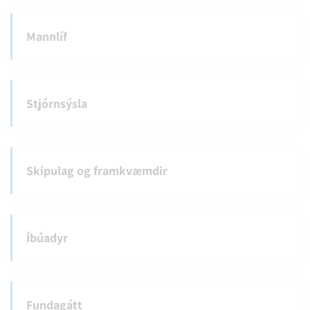
Mannlíf
Stjórnsýsla
Skipulag og framkvæmdir
Íbúadyr
Fundagátt