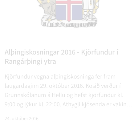
Alþingiskosningar 2016 - Kjörfundur í
Rangárþingi ytra
Kjörfundur vegna alþingiskosninga fer fram
laugardaginn 29. október 2016. Kosið verður í
Grunnskólanum á Hellu og hefst kjörfundur kl.
9:00 og lýkur kl. 22:00. Athygli kjósenda er vakin á
skyldu til að sýna. . .
24. október 2016