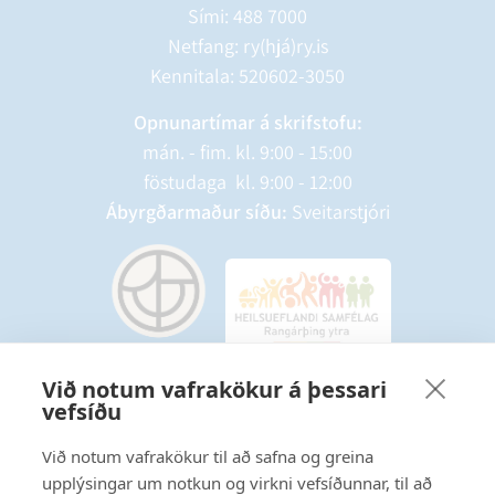
Sími:
488 7000
Netfang: ry(hjá)ry.is
Kennitala: 520602-3050
Opnunartímar á skrifstofu:
mán. - fim. kl. 9:00 - 15:00
föstudaga kl. 9:00 - 12:00
Ábyrgðarmaður síðu:
Sveitarstjóri
Við notum vafrakökur á þessari
vefsíðu
Starfsmannavefur
Hafðu samband
Við notum vafrakökur til að safna og greina
upplýsingar um notkun og virkni vefsíðunnar, til að