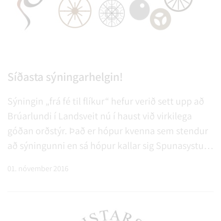
Síðasta sýningarhelgin!
Sýningin „frá fé til flíkur“ hefur verið sett upp að
Brúarlundi í Landsveit nú í haust við virkilega
góðan orðstýr. Það er hópur kvenna sem stendur
að sýningunni en sá hópur kallar sig Spunasystur,
þær leggja áherslu á að vinna úr ull frá. . .
01. nóvember 2016