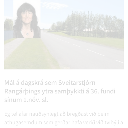
Mál á dagskrá sem Sveitarstjórn
Rangárþings ytra samþykkti á 36. fundi
sínum 1.nóv. sl.
Ég tel afar nauðsynlegt að bregðast við þeim
athugasemdum sem gerðar hafa verið við tvíbýli á