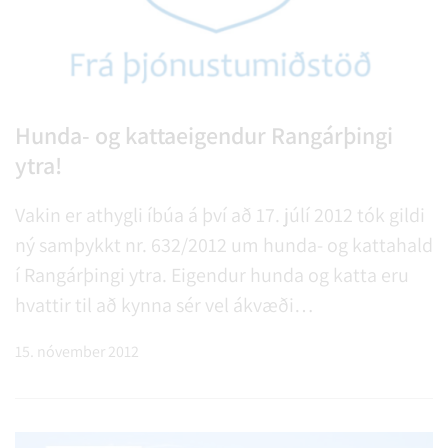
Hunda- og kattaeigendur Rangárþingi
ytra!
Vakin er athygli íbúa á því að 17. júlí 2012 tók gildi
ný samþykkt nr. 632/2012 um hunda- og kattahald
í Rangárþingi ytra. Eigendur hunda og katta eru
hvattir til að kynna sér vel ákvæði
samþykktarinnar sem er aðgengileg öllum á
15. nóvember 2012
heimasíðu Rangárþings ytra og skrá öll leyfisskyld
dýr fyrir 1. desember n.k.