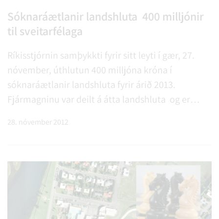
Sóknaráætlanir landshluta  400 milljónir
til sveitarfélaga
Ríkisstjórnin samþykkti fyrir sitt leyti í gær, 27.
nóvember, úthlutun 400 milljóna króna í
sóknaráætlanir landshluta fyrir árið 2013.
Fjármagninu var deilt á átta landshluta og er
þeim ætlað að ákvarða á grundvelli
28. nóvember 2012
sóknaráætlana hvernig fjármagninu verður
varið.Suðurland fær 52,9 milljónir eða 13,2%.