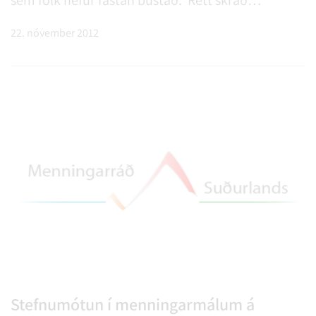
lögheimili tryggir að fólki berist nauðsynlegar
22. nóvember 2012
upplýsingar frá opinberum aðilum, bönkum o.fl.
Þetta er mikilvægt svo öll réttindi sem fylgja
lögheimili séu tryggð.
Stefnumótun í menningarmálum á