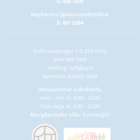
S: 488 7000
Neyðarsími þjónustumiðstöðvar
S: 487 5284
Suðurlandsvegur 1-3, 850 Hella
Sími:
488 7000
Netfang: ry(hjá)ry.is
Kennitala: 520602-3050
Opnunartímar á skrifstofu:
mán. - fim. kl. 9:00 - 15:00
föstudaga kl. 9:00 - 12:00
Ábyrgðarmaður síðu:
Sveitarstjóri