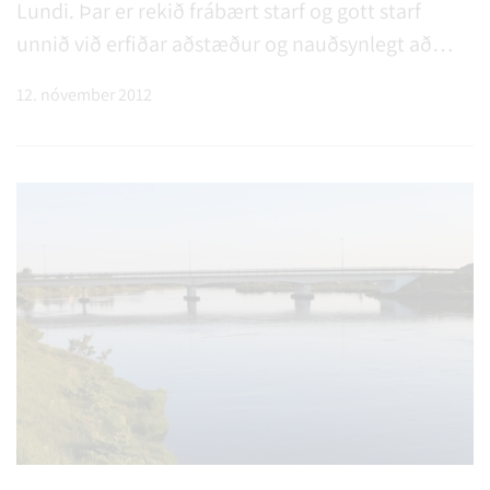
Lundi. Þar er rekið frábært starf og gott starf
unnið við erfiðar aðstæður og nauðsynlegt að
hlúa sem best að skjóstæðingum með að bæta
12. nóvember 2012
húsnæðið og gefa hverjum og einum þannig kost
að fá sem besta aðhlynningu hverju sinni.