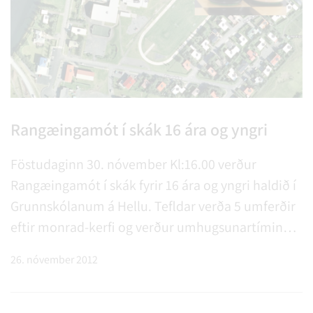
Rangæingamót í skák 16 ára og yngri
Föstudaginn 30. nóvember Kl:16.00 verður
Rangæingamót í skák fyrir 16 ára og yngri haldið í
Grunnskólanum á Hellu. Tefldar verða 5 umferðir
eftir monrad-kerfi og verður umhugsunartíminn
10 mín á keppanda í hverri skák.
26. nóvember 2012
Ungmennafélagið Hekla sér um keppnishaldið og
verður öllum keppendum boðið uppá léttar
veitingar að keppni lokinni.