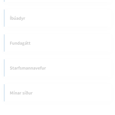
Íbúadyr
Fundagátt
Starfsmannavefur
Mínar síður