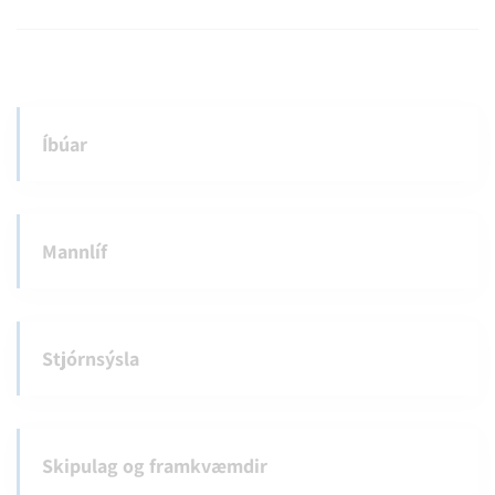
Íbúar
Mannlíf
Stjórnsýsla
Skipulag og framkvæmdir