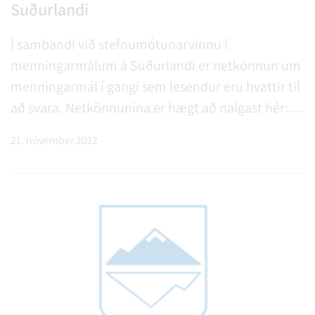
Suðurlandi
Í sambandi við stefnumótunarvinnu í
menningarmálum á Suðurlandi er netkönnun um
menningarmál í gangi sem lesendur eru hvattir til
að svara. Netkönnunina er hægt að nalgast hér:
http://www.surveymonkey.com/s/Z7RZKCV eða á
21. nóvember 2012
heimasiðu Menningarráðs Suðurlands
www.sunnanmenning.is.