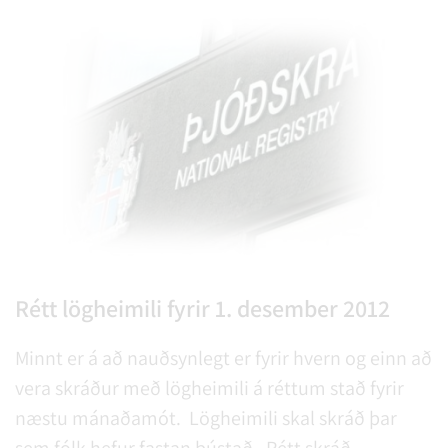
Rétt lögheimili fyrir 1. desember 2012
Minnt er á að nauðsynlegt er fyrir hvern og einn að
vera skráður með lögheimili á réttum stað fyrir
næstu mánaðamót. Lögheimili skal skráð þar
sem fólk hefur fastan bústað. Rétt skráð