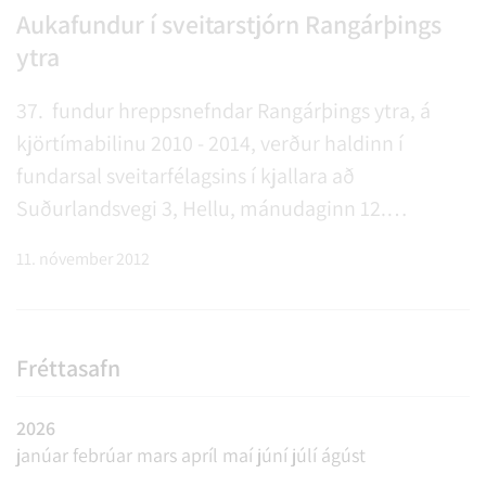
Aukafundur í sveitarstjórn Rangárþings
ytra
37. fundur hreppsnefndar Rangárþings ytra, á
kjörtímabilinu 2010 - 2014, verður haldinn í
fundarsal sveitarfélagsins í kjallara að
Suðurlandsvegi 3, Hellu, mánudaginn 12.
nóvember 2012, kl. 20:00. Sveitarstjóri og oddviti
11. nóvember 2012
greina munnlega frá stöðu helstu mála utan
dagskrár fundarins.
Fréttasafn
2026
janúar
febrúar
mars
apríl
maí
júní
júlí
ágúst