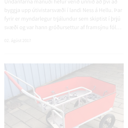
Undanfarna mánuði hefur verið unnið að því að
byggja upp útivistarsvæði í landi Ness á Hellu. Þar
fyrir er myndarlegur trjálundur sem skiptist í þrjú
svæði og var hann gróðursettur af framsýnu fólki
á sínum tíma. Tilgangur þessa trjálundar hefur
02. ágúst 2017
alla tíð verið sá að efla útivist íbúa
sveitarfélagsins. . .