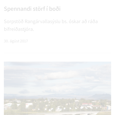
Spennandi störf í boði
Sorpstöð Rangárvallasýslu bs. óskar að ráða
bifreiðastjóra.
30. ágúst 2017