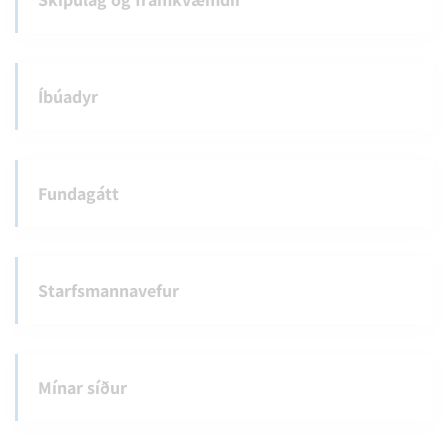
Íbúadyr
Fundagátt
Starfsmannavefur
Mínar síður