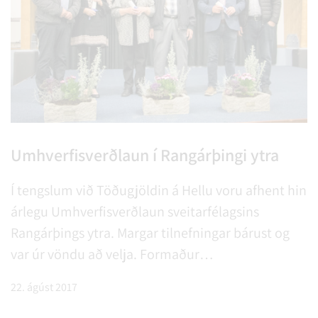
Umhverfisverðlaun í Rangárþingi ytra
Í tengslum við Töðugjöldin á Hellu voru afhent hin
árlegu Umhverfisverðlaun sveitarfélagsins
Rangárþings ytra. Margar tilnefningar bárust og
var úr vöndu að velja. Formaður
Umhverfisnefndar veitti viðurkenningar.
22. ágúst 2017