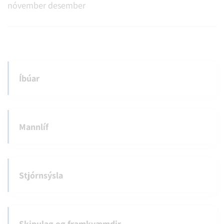
nóvember
desember
Íbúar
Mannlíf
Stjórnsýsla
Skipulag og framkvæmdir