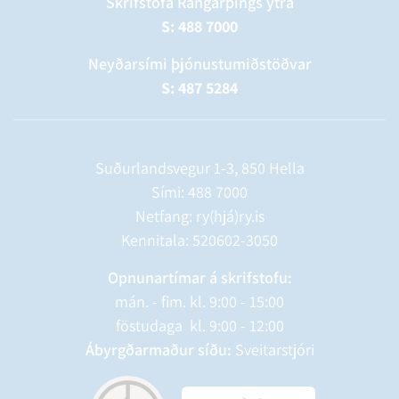
Skrifstofa Rangárþings ytra
S: 488 7000
Neyðarsími þjónustumiðstöðvar
S: 487 5284
Suðurlandsvegur 1-3, 850 Hella
Sími:
488 7000
Netfang: ry(hjá)ry.is
Kennitala: 520602-3050
Opnunartímar á skrifstofu:
mán. - fim. kl. 9:00 - 15:00
föstudaga kl. 9:00 - 12:00
Ábyrgðarmaður síðu:
Sveitarstjóri