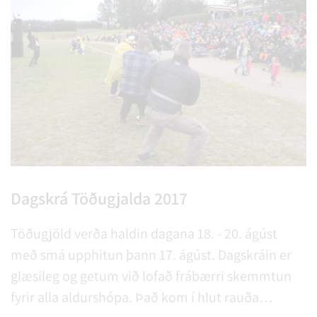
Dagskrá Töðugjalda 2017
Töðugjöld verða haldin dagana 18. - 20. ágúst
með smá upphitun þann 17. ágúst. Dagskráin er
glæsileg og getum við lofað frábærri skemmtun
fyrir alla aldurshópa. Það kom í hlut rauða