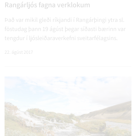
Rangárljós fagna verklokum
Það var mikil gleði ríkjandi í Rangárþingi ytra sl.
föstudag þann 19 ágúst þegar síðasti bærinn var
tengdur í ljósleiðaraverkefni sveitarfélagsins.
22. ágúst 2017