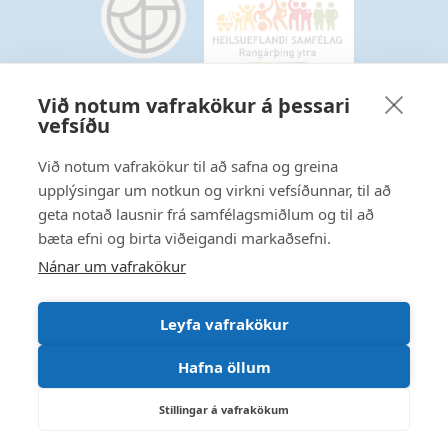
Við notum vafrakökur á þessari
vefsíðu
Starfsmannavefur
Hafðu samband
Við notum vafrakökur til að safna og greina
upplýsingar um notkun og virkni vefsíðunnar, til að
Ritstjórnarstefna
geta notað lausnir frá samfélagsmiðlum og til að
bæta efni og birta viðeigandi markaðsefni.
Fylgstu með á Facebook
Nánar um vafrakökur
Leyfa vafrakökur
Hafna öllum
Stillingar á vafrakökum