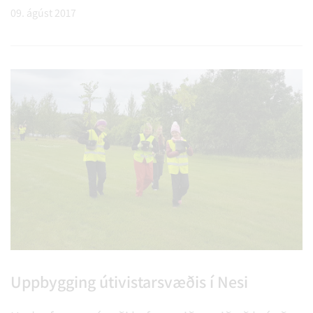
hverfisins í ár að undirbúa dagskrána og sjá um
09. ágúst 2017
skipulagningu laugardagsins í samvinnu við
markaðs- og kynningarfulltrúa sveitarfélagsins.
Við erum orðin mjög spennt fyrir Töðugjöldum og
svo sannarlega kominn tími á að kynna dagskrána
Uppbygging útivistarsvæðis í Nesi