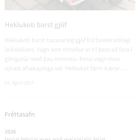
Heklukoti barst gjöf
Heklukoti barst rausnarleg gjöf frá foreldrafélagi
leikskólans. Vagn sem notaður er til þess að fara í
göngutúr með þau minnstu. Þessi vagn mun
nýtast afsakaplega vel. Heklukot færir kærar
þakkir til foreldrafélagsins.
01. ágúst 2017
Fréttasafn
2026
janúar
febrúar
mars
apríl
maí
júní
júlí
ágúst