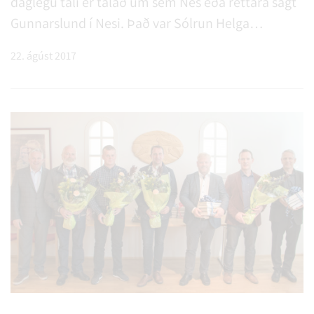
daglegu tali er talað um sem Nes eða réttara sagt
Gunnarslund í Nesi. Það var Sólrun Helga
Guðmundsdóttir formaður Atvinnu- og
22. ágúst 2017
menningarmálanefndar sem formlega opnaði
svæðið. Á svæðinu er nú kominn upp 9 brauta
frisbígolfvöllur, aparóla, púttvöllur ásamt útigrill
og bekkjum. Það er von Rangárþings ytra að
svæðið eigi eftir að nýtast íbúum sem og gestum
þess vel.