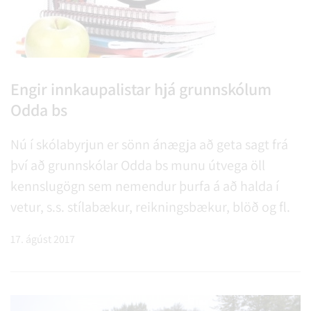
Engir innkaupalistar hjá grunnskólum
Odda bs
Nú í skólabyrjun er sönn ánægja að geta sagt frá
því að grunnskólar Odda bs munu útvega öll
kennslugögn sem nemendur þurfa á að halda í
vetur, s.s. stílabækur, reikningsbækur, blöð og fl.
17. ágúst 2017