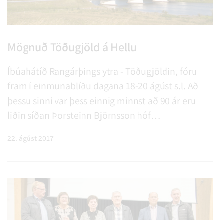
Mögnuð Töðugjöld á Hellu
Íbúahátíð Rangárþings ytra - Töðugjöldin, fóru
fram í einmunablíðu dagana 18-20 ágúst s.l. Að
þessu sinni var þess einnig minnst að 90 ár eru
liðin síðan Þorsteinn Björnsson hóf
verslunarrekstur á skika sínum við Ytri-Rangá sem
22. ágúst 2017
hann kallaði Hellu og lagði þannig grunninn að því
blómlega þorpi sem fólk þekkir í dag. Dagskrá
Töðugjaldanna var óhemju skemmtileg og mikill
fjöldi fólks sem tók þátt