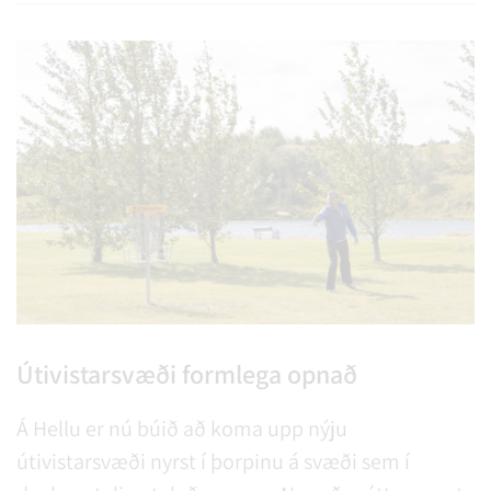
Útivistarsvæði formlega opnað
Á Hellu er nú búið að koma upp nýju
útivistarsvæði nyrst í þorpinu á svæði sem í