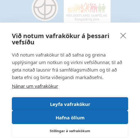
Við notum vafrakökur á þessari
vefsíðu
Starfsmannavefur
Hafðu samband
Við notum vafrakökur til að safna og greina
upplýsingar um notkun og virkni vefsíðunnar, til að
Ritstjórnarstefna
geta notað lausnir frá samfélagsmiðlum og til að
bæta efni og birta viðeigandi markaðsefni.
Fylgstu með á Facebook
Nánar um vafrakökur
Leyfa vafrakökur
Hafna öllum
Stillingar á vafrakökum