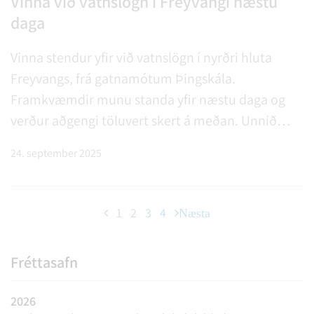
Vinna við vatnslögn í Freyvangi næstu
daga
Vinna stendur yfir við vatnslögn í nyrðri hluta
Freyvangs, frá gatnamótum Þingskála.
Framkvæmdir munu standa yfir næstu daga og
verður aðgengi töluvert skert á meðan. Unnið
verður eins hratt og mögulegt. Þjónustumiðstöð
24. september 2025
Rangárþings ytra
1
2
3
4
Næsta
Fréttasafn
2026