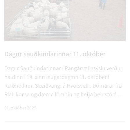
Dagur sauðkindarinnar 11. október
Dagur Sauðkindarinnar í Rangárvallasýslu verður
haldinn í 19. sinn laugardaginn 11. október í
Reiðhöllinni Skeiðvangi á Hvolsvelli. Dómarar frá
RML koma og dæma lömbin og hefja þeir störf kl.
10:00 en hin eiginlega sýning og röðun í sæti hefst
01. október 2025
kl. 13:00 Keppt verður í flokki hyrndra og kollót…