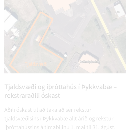
Tjaldsvæði og íþróttahús í Þykkvabæ –
rekstraraðili óskast
Aðili óskast til að taka að sér rekstur
tjaldsvæðisins í Þykkvabæ allt árið og rekstur
íþróttahússins á tímabilinu 1. maí til 31. ágúst.