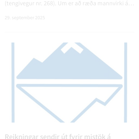
(tengivegur nr. 268). Um er að ræða mannvirki á
3,5 ha stofnaðri leigulóð með landnúmer 219997
29. september 2025
og fastanúmer 224-5382. Eignin samanstendur af
reisulegu aðalhúsi, …
Reikningar sendir út fyrir mistök á