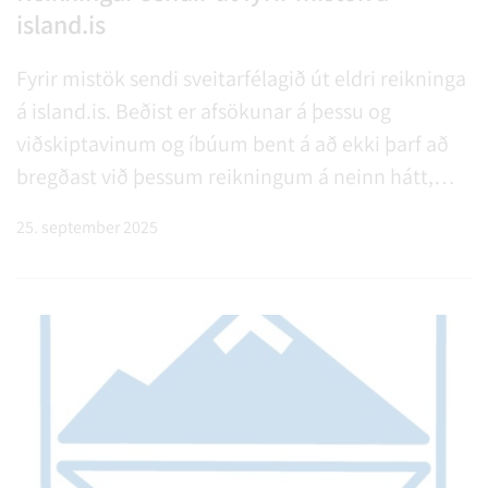
island.is
Fyrir mistök sendi sveitarfélagið út eldri reikninga
á island.is. Beðist er afsökunar á þessu og
viðskiptavinum og íbúum bent á að ekki þarf að
bregðast við þessum reikningum á neinn hátt,
þeir eru afrit af eldri reikningum sem hafa þegar
25. september 2025
verið innheimtir.