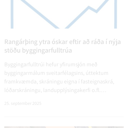
Rangárþing ytra óskar eftir að ráða í nýja
stöðu byggingarfulltrúa
Byggingarfulltrúi hefur yfirumsjón með
byggingarmálum sveitarfélagsins, úttektum
framkvæmda, skráningu eigna í fasteignaskrá,
lóðarskráningu, landupplýsingakerfi o.fl.
Byggingarfulltrúi hefur eftirlit með að
25. september 2025
byggingaframkvæmdir séu í samræmi við
samþykkt skipulag á hverju svæði fyrir sig og
útgefin …