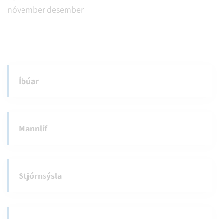
nóvember
desember
Íbúar
Mannlíf
Stjórnsýsla