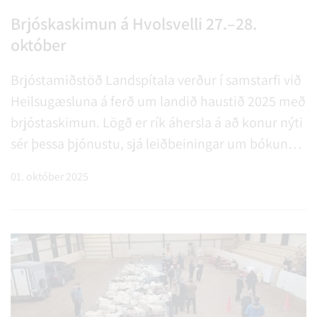
Brjóskaskimun á Hvolsvelli 27.–28.
október
Brjóstamiðstöð Landspítala verður í samstarfi við
Heilsugæsluna á ferð um landið haustið 2025 með
brjóstaskimun. Lögð er rík áhersla á að konur nýti
sér þessa þjónustu, sjá leiðbeiningar um bókun
hér að neðan. Með brjóstaskimun er hægt að
01. október 2025
greina brjóstakrabbamein á byrjunarstigi og
draga þannig v…