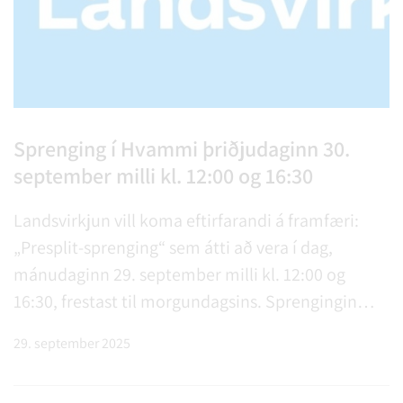
Sprenging í Hvammi þriðjudaginn 30.
september milli kl. 12:00 og 16:30
Landsvirkjun vill koma eftirfarandi á framfæri:
„Presplit-sprenging“ sem átti að vera í dag,
mánudaginn 29. september milli kl. 12:00 og
16:30, frestast til morgundagsins. Sprengingin
verður því framkvæmd þriðjudaginn 30.
29. september 2025
september milli kl. 12:00 og 16:30. „Presplit-
sprenging“, er kraftmikil og g…