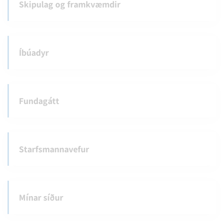
Skipulag og framkvæmdir
Íbúadyr
Fundagátt
Starfsmannavefur
Mínar síður