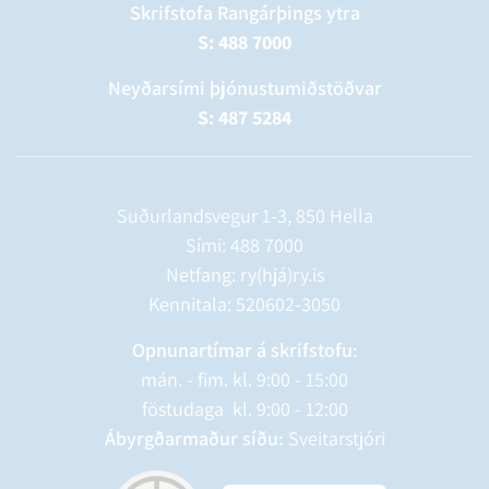
Skrifstofa Rangárþings ytra
S: 488 7000
Neyðarsími þjónustumiðstöðvar
S: 487 5284
Suðurlandsvegur 1-3, 850 Hella
Sími:
488 7000
Netfang: ry(hjá)ry.is
Kennitala: 520602-3050
Opnunartímar á skrifstofu:
mán. - fim. kl. 9:00 - 15:00
föstudaga kl. 9:00 - 12:00
Ábyrgðarmaður síðu:
Sveitarstjóri