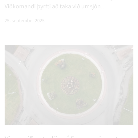
Viðkomandi þyrfti að taka við umsjón
tjaldsvæðisins 1. janúar 2026 og íþróttahússins 1.
25. september 2025
maí 2026. Tjaldsvæðið og íþróttahúsið eru leigð
út saman frá byrjun maí t…