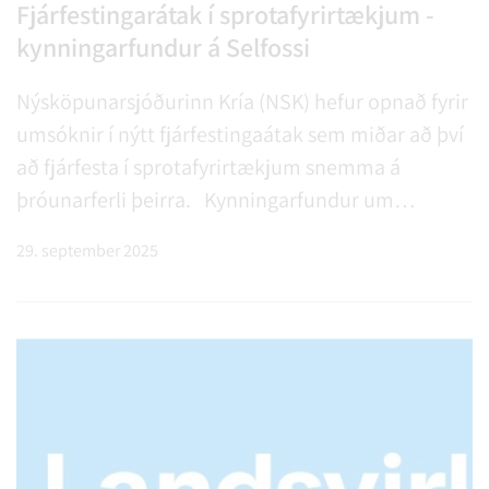
Fjárfestingarátak í sprotafyrirtækjum -
kynningarfundur á Selfossi
Nýsköpunarsjóðurinn Kría (NSK) hefur opnað fyrir
umsóknir í nýtt fjárfestingaátak sem miðar að því
að fjárfesta í sprotafyrirtækjum snemma á
þróunarferli þeirra. Kynningarfundur um
fjárfestingaátakið verður haldinn hjá
29. september 2025
Háskólafélagi Suðurlands í Fjölheimum á Selfossi
fimmtudaginn 2. október kl. …