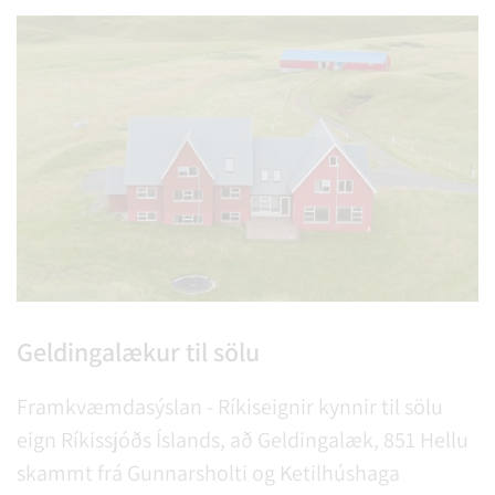
Geldingalækur til sölu
Framkvæmdasýslan - Ríkiseignir kynnir til sölu
eign Ríkissjóðs Íslands, að Geldingalæk, 851 Hellu
skammt frá Gunnarsholti og Ketilhúshaga