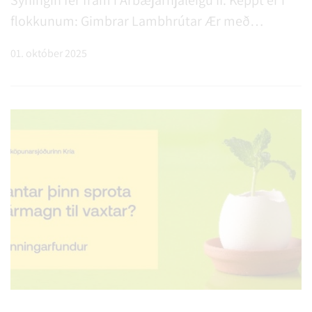
flokkunum: Gimbrar Lambhrútar Ær með
afkvæmum Ásamt því að gestir kjósa fallegasta
01. október 2025
furðulitinn. Félagsmenn eru minntir á að koma
með vei…