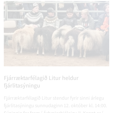
Fjárræktarfélagið Litur heldur
fjárlitasýningu
Fjárræktarfélagið Litur stendur fyrir sinni árlegu
fjárlitasýningu sunnudaginn 12. október kl. 14:00.
Sýningin fer fram í Árbæjarhjáleigu II. Keppt er í