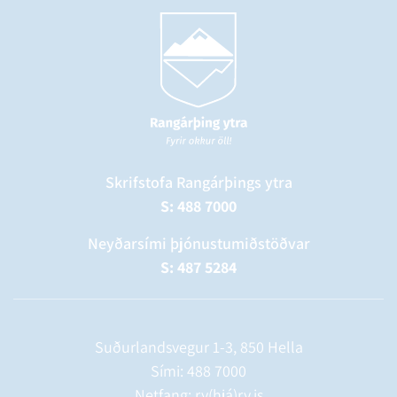
Skrifstofa Rangárþings ytra
S: 488 7000
Neyðarsími þjónustumiðstöðvar
S: 487 5284
Suðurlandsvegur 1-3, 850 Hella
Sími:
488 7000
Netfang: ry(hjá)ry.is