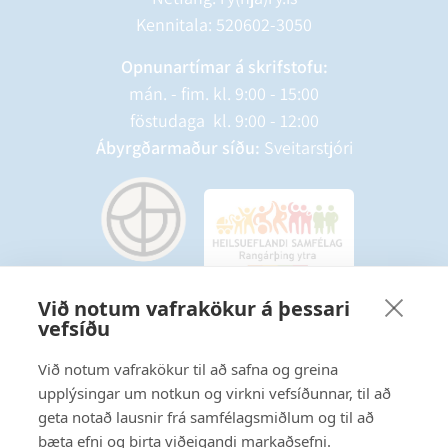
Kennitala: 520602-3050
Opnunartímar á skrifstofu:
mán. - fim. kl. 9:00 - 15:00
föstudaga kl. 9:00 - 12:00
Ábyrgðarmaður síðu:
Sveitarstjóri
Við notum vafrakökur á þessari
vefsíðu
Starfsmannavefur
Hafðu samband
Við notum vafrakökur til að safna og greina
upplýsingar um notkun og virkni vefsíðunnar, til að
Ritstjórnarstefna
geta notað lausnir frá samfélagsmiðlum og til að
bæta efni og birta viðeigandi markaðsefni.