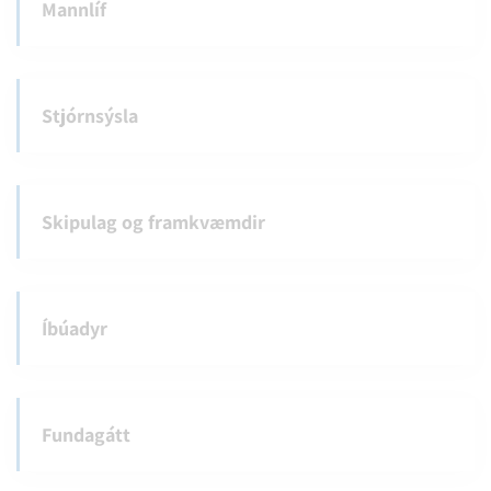
Mannlíf
Stjórnsýsla
Skipulag og framkvæmdir
Íbúadyr
Fundagátt