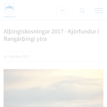
Opna/lo
snjallt
Alþingiskosningar 2017 - Kjörfundur í
Leita á vef
Rangárþingi ytra
16. október 2017