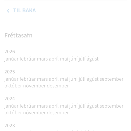
TIL BAKA
Fréttasafn
2026
janúar
febrúar
mars
apríl
maí
júní
júlí
ágúst
2025
janúar
febrúar
mars
apríl
maí
júní
júlí
ágúst
september
október
nóvember
desember
2024
janúar
febrúar
mars
apríl
maí
júní
júlí
ágúst
september
október
nóvember
desember
2023