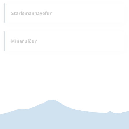
Starfsmannavefur
Mínar síður