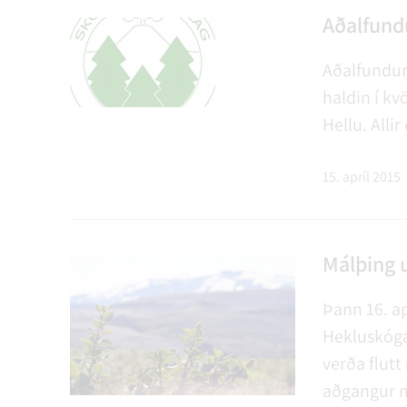
Aðalfund
Aðalfundur
haldin í kv
Hellu. Alli
15. apríl 2015
Málþing 
Þann 16. ap
Hekluskóga
verða flutt
aðgangur m