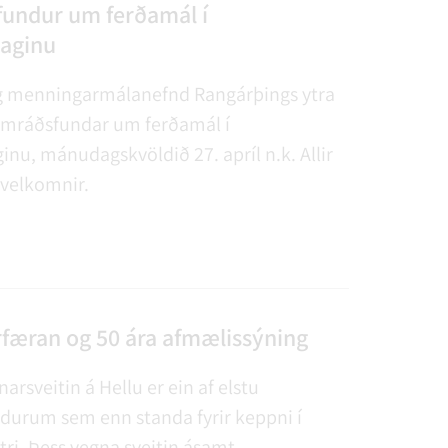
AGSÞJÓNUSTA
SLUN OG ÞJÓNUSTA
TUR
FUNDAGERÐIR
LAUS STÖRF
SORPHIRÐA
ÚTIVIST OG HEILSA
FUNDARSALIR
undur um ferðamál í
laginu
g menningarmálanefnd Rangárþings ytra
samráðsfundar um ferðamál í
ginu, mánudagskvöldið 27. apríl n.k. Allir
velkomnir.
rfæran og 50 ára afmælissýning
arsveitin á Hellu er ein af elstu
durum sem enn standa fyrir keppni í
ri. Þess vegna sveitin ásamt