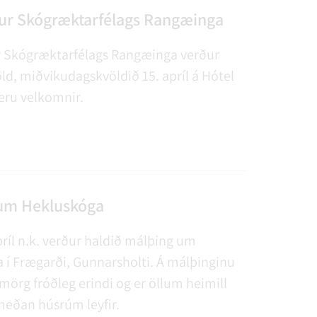
ur Skógræktarfélags Rangæinga
 Skógræktarfélags Rangæinga verður
öld, miðvikudagskvöldið 15. apríl á Hótel
r eru velkomnir.
um Hekluskóga
ríl n.k. verður haldið málþing um
 í Frægarði, Gunnarsholti. Á málþinginu
 mörg fróðleg erindi og er öllum heimill
eðan húsrúm leyfir.