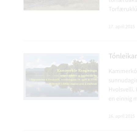
Torfæruklú
afmæli tor
akstursíþró
17. apríl 2015
Tónleika
Kammerkór
sunnudaginn
Hvolsvelli.
en einnig m
bandaríka 
16. apríl 2015