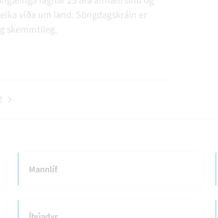
angæinga fagnar 25 ára afmæli sínu og
leika víða um land. Söngdagskráin er
og skemmtileg.
2
Mannlíf
Íbúadyr