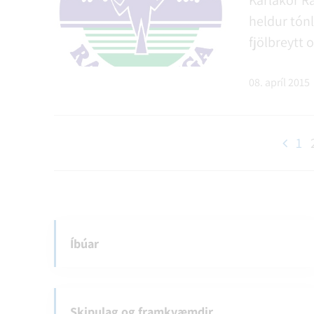
Karlakór R
heldur tón
fjölbreytt 
08. apríl 2015
1
F
y
r
r
i
Íbúar
Skipulag og framkvæmdir