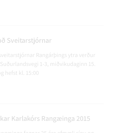
ð Sveitarstjórnar
sveitarstjórnar Rangárþings ytra verður
 Suðurlandsvegi 1-3, miðvikudaginn 15.
og hefst kl. 15:00
ikar Karlakórs Rangæinga 2015