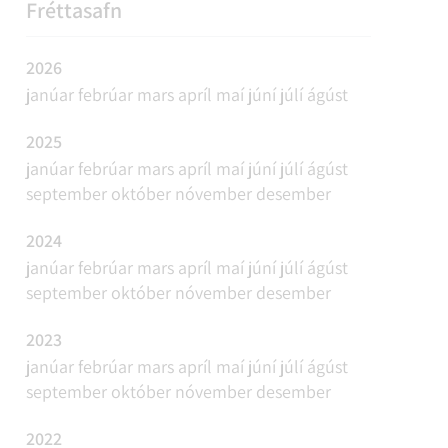
REFAVEIÐAR OG MINKAVEIÐAR
VIÐBURÐIR
SAMGÖNGUR
FUNDAÁÆTLUN
Fréttasafn
2026
janúar
febrúar
mars
apríl
maí
júní
júlí
ágúst
2025
janúar
febrúar
mars
apríl
maí
júní
júlí
ágúst
september
október
nóvember
desember
2024
janúar
febrúar
mars
apríl
maí
júní
júlí
ágúst
september
október
nóvember
desember
2023
janúar
febrúar
mars
apríl
maí
júní
júlí
ágúst
september
október
nóvember
desember
2022