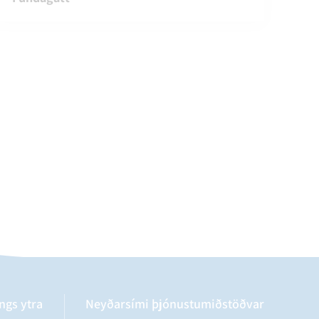
ngs ytra
Neyðarsími þjónustumiðstöðvar