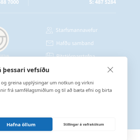
488 7000
S: 487 5284
Starfsmannavefur
Hafðu samband
Ritstjórnarstefna
 þessari vefsíðu
Fylgstu með á Facebook
a og greina upplýsingar um notkun og virkni
snir frá samfélagsmiðlum og til að bæta efni og birta
Hafna öllum
Stillingar á vafrakökum