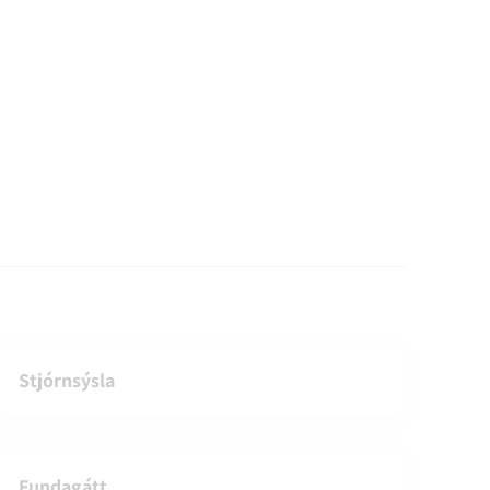
Stjórnsýsla
Fundagátt