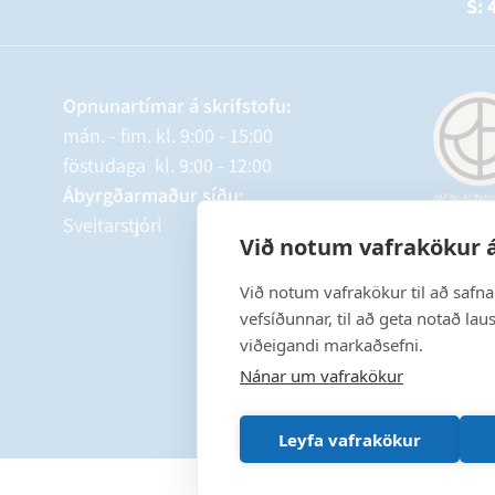
S: 
Opnunartímar á skrifstofu:
mán. - fim. kl. 9:00 - 15:00
föstudaga kl. 9:00 - 12:00
Ábyrgðarmaður síðu:
Sveitarstjóri
Við notum vafrakökur á
Við notum vafrakökur til að safn
vefsíðunnar, til að geta notað lau
viðeigandi markaðsefni.
Nánar um vafrakökur
Leyfa vafrakökur