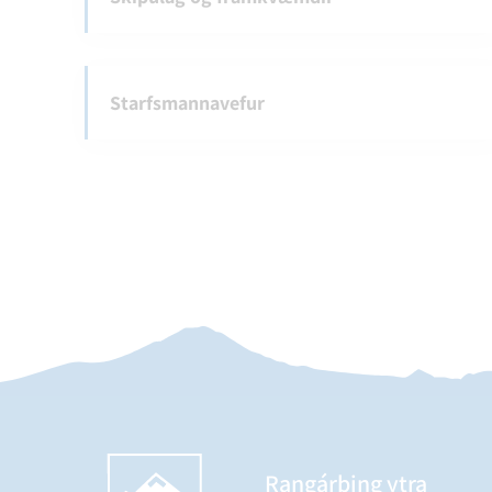
Starfsmannavefur
Rangárþing ytra