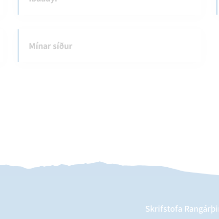
Mínar síður
Skrifstofa Rangárþi