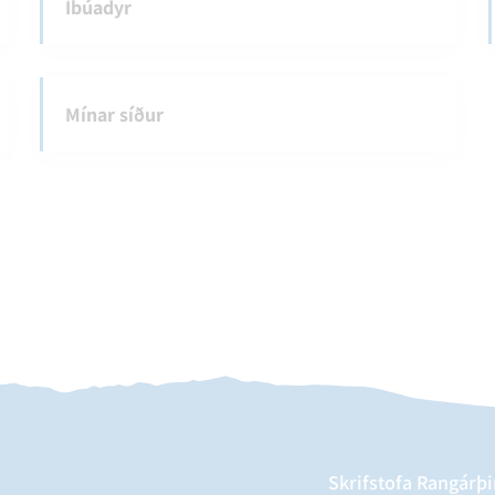
Íbúadyr
Mínar síður
Skrifstofa Rangárþi