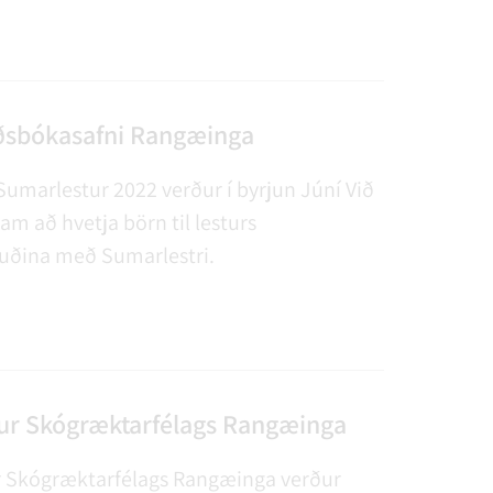
ðsbókasafni Rangæinga
Sumarlestur 2022 verður í byrjun Júní Við
m að hvetja börn til lesturs
ðina með Sumarlestri.
ur Skógræktarfélags Rangæinga
 Skógræktarfélags Rangæinga verður