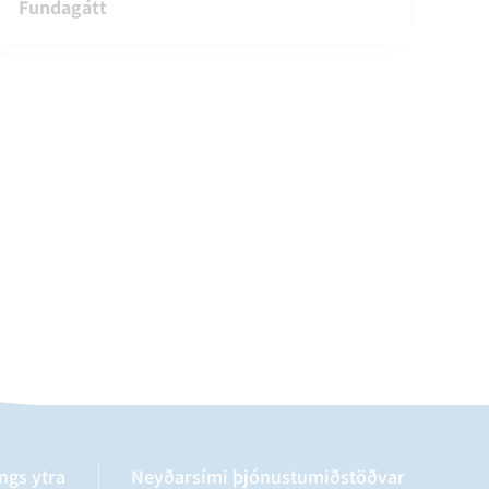
Fundagátt
ngs ytra
Neyðarsími þjónustumiðstöðvar