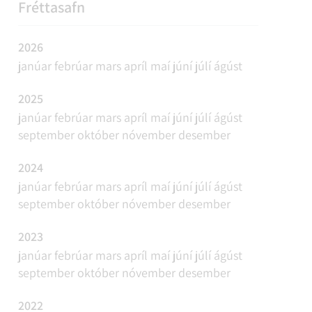
REFAVEIÐAR OG MINKAVEIÐAR
VIÐBURÐIR
SAMGÖNGUR
FUNDAÁÆTLUN
Fréttasafn
2026
janúar
febrúar
mars
apríl
maí
júní
júlí
ágúst
2025
janúar
febrúar
mars
apríl
maí
júní
júlí
ágúst
september
október
nóvember
desember
2024
janúar
febrúar
mars
apríl
maí
júní
júlí
ágúst
september
október
nóvember
desember
2023
janúar
febrúar
mars
apríl
maí
júní
júlí
ágúst
september
október
nóvember
desember
2022