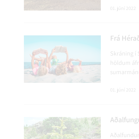
01. júní 2022
Frá Héra
Skráning í 
höldum áfra
sumarmánu
01. júní 2022
Aðalfung
Aðalfundur