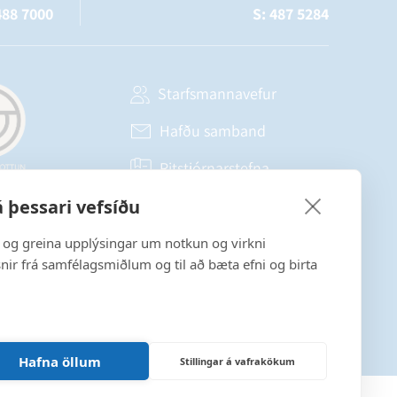
488 7000
S: 487 5284
Starfsmannavefur
Hafðu samband
Ritstjórnarstefna
 þessari vefsíðu
Fylgstu með á Facebook
a og greina upplýsingar um notkun og virkni
snir frá samfélagsmiðlum og til að bæta efni og birta
Hafna öllum
Stillingar á vafrakökum