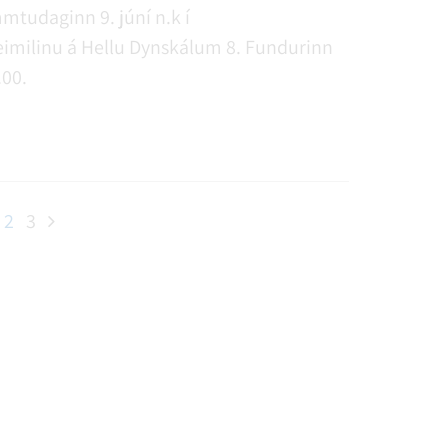
mtudaginn 9. júní n.k í
linu á Hellu Dynskálum 8. Fundurinn
.00.
2
3