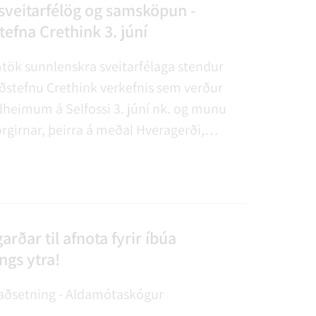
AGSÞJÓNUSTA
SLUN OG ÞJÓNUSTA
TUR
FUNDAGERÐIR
LAUS STÖRF
SORPHIRÐA
ÚTIVIST OG HEILSA
FUNDARSALIR
sveitarfélög og samsköpun -
efna Crethink 3. júní
tök sunnlenskra sveitarfélaga stendur
áðstefnu Crethink verkefnis sem verður
ölheimum á Selfossi 3. júní nk. og munu
rgirnar, þeirra á meðal Hveragerði,
r vinnustofum um verkefni sín.
arðar til afnota fyrir íbúa
ngs ytra!
staðsetning - Aldamótaskógur