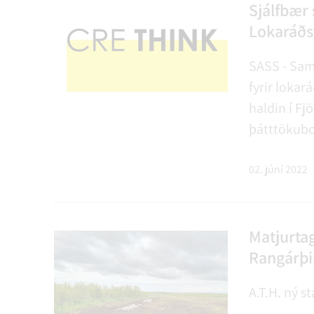
NÝIR ÍBÚAR
FERÐAÞJÓNUSTA
SAMSTARFSVERKEFNI
ÞJÓNUSTUMIÐSTÖÐ
FÉL
VER
VEI
Sjálfbær 
Lokaráðst
SASS - Sam
MENNING
STARFSFÓLK RANGÁRÞINGS YTRA
fyrir lokar
haldin í Fj
þátttökubo
standa fyri
02. júní 2022
Matjurtag
Rangárþi
A.T.H. ný 