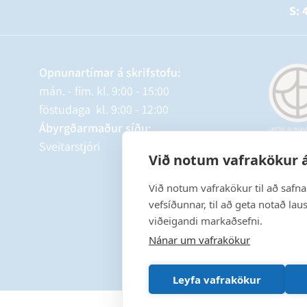
S: 
Opnunartímar á skrifstofu:
mán. - fim. kl. 9:00 - 15:00
föstudaga kl. 9:00 - 12:00
Ábyrgðarmaður síðu:
Sveitarstjóri
Við notum vafrakökur á
Við notum vafrakökur til að safn
vefsíðunnar, til að geta notað lau
viðeigandi markaðsefni.
Nánar um vafrakökur
Leyfa vafrakökur