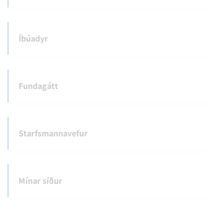
Íbúadyr
Fundagátt
Starfsmannavefur
Mínar síður