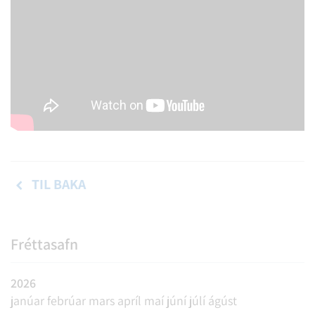
TIL BAKA
Fréttasafn
2026
janúar
febrúar
mars
apríl
maí
júní
júlí
ágúst