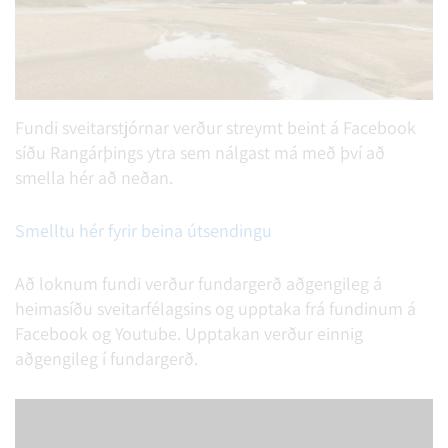
Fundi sveitarstjórnar verður streymt beint á Facebook
síðu Rangárþings ytra sem nálgast má með því að
smella hér að neðan.
Smelltu hér fyrir beina útsendingu
Að loknum fundi verður fundargerð aðgengileg á
heimasíðu sveitarfélagsins og upptaka frá fundinum á
Facebook og Youtube. Upptakan verður einnig
aðgengileg í fundargerð.