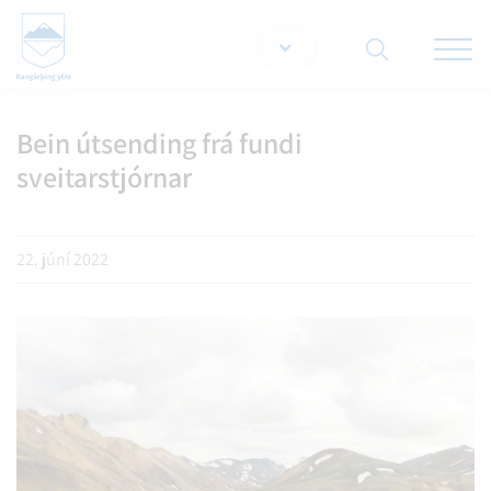
Opna/lo
snjallt
Bein útsending frá fundi
Leita á vef
sveitarstjórnar
22. júní 2022