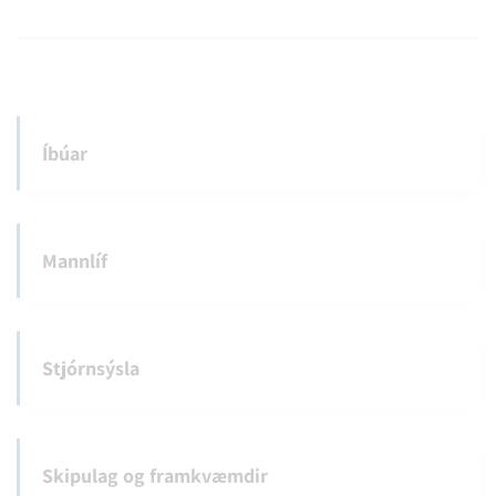
Íbúar
Mannlíf
Stjórnsýsla
Skipulag og framkvæmdir