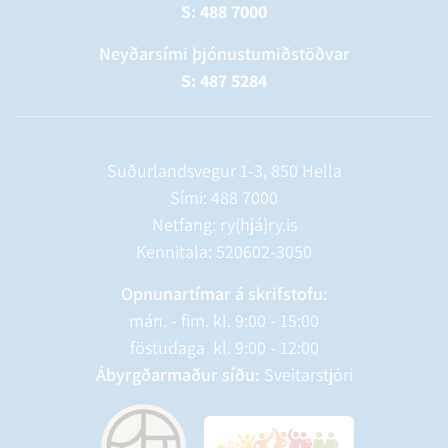
S: 488 7000
Neyðarsími þjónustumiðstöðvar
S: 487 5284
Suðurlandsvegur 1-3, 850 Hella
Sími:
488 7000
Netfang: ry(hjá)ry.is
Kennitala: 520602-3050
Opnunartímar á skrifstofu:
mán. - fim. kl. 9:00 - 15:00
föstudaga kl. 9:00 - 12:00
Ábyrgðarmaður síðu:
Sveitarstjóri